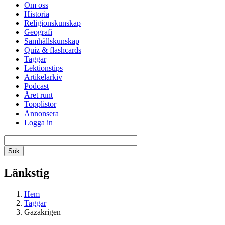
Om oss
Historia
Religionskunskap
Geografi
Samhällskunskap
Quiz & flashcards
Taggar
Lektionstips
Artikelarkiv
Podcast
Året runt
Topplistor
Annonsera
Logga in
Länkstig
Hem
Taggar
Gazakrigen