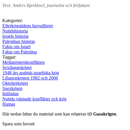
Text: Anders Bjerkhoel, journalist och författare
Kategorier:
Efterkrigstidens huvudlinjer
Nutidshistoria
Israels historia
Palestinas historia
Fakta om Israel
Fakta om Palestina
Taggar:
Mellanösternkonflikten
Sexdagarskriget
1948 års arabisk-israeliska krig
Libanonkrigen 1982 och 2006
Oktoberkriget
Suezkrisen
Intifadan
Nutida väpnade konflikter och krig
Hamas
Här nedan hittar du material som kan relateras till
Gazakrigen
.
Spara som favorit