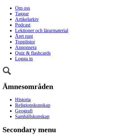
Om oss
Taggar
Artikelarkiv
Podcast
Lektioner och lärarmaterial
Året runt
Topplistor
Annonsera
Quiz & flashcards
Logga in
Ämnesområden
Historia
Religionskunskap
Geografi
Samhällskunskap
Secondary menu