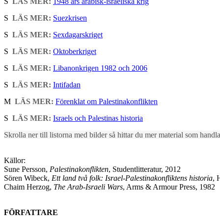
S
LÄS MER:
1948 års arabisk-israeliska krig
S
LÄS MER:
Suezkrisen
S
LÄS MER:
Sexdagarskriget
S
LÄS MER:
Oktoberkriget
S
LÄS MER:
Libanonkrigen 1982 och 2006
S
LÄS MER:
Intifadan
M
LÄS MER:
Förenklat om Palestinakonflikten
S
LÄS MER:
Israels och Palestinas historia
Skrolla ner till listorna med bilder så hittar du mer material som hand
Källor:
Sune Persson,
Palestinakonflikten
, Studentlitteratur, 2012
Sören Wibeck,
Ett land två folk: Israel-Palestinakonfliktens historia
, 
Chaim Herzog,
The Arab-Israeli Wars
, Arms & Armour Press, 1982
FÖRFATTARE