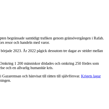
Egypten begränsade samtidigt trafiken genom gränsövergången i Rafah.
ors resor och handeln med varor.
 började 2023. År 2022 pågick dessutom tre dagar av strider mellan
er. Omkring 1 200 människor dödades och omkring 250 fördes som
else och en allvarlig humanitär kris.
Gazaremsan och hänvisat till rätten till självförsvar.
Krigets lagar
kningen.