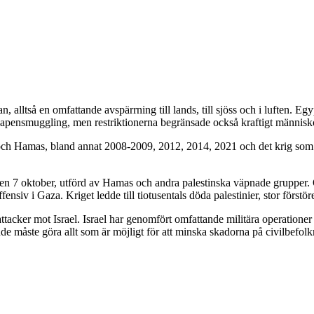
alltså en omfattande avspärrning till lands, till sjöss och i luften. 
vapensmuggling, men restriktionerna begränsade också kraftigt människ
el och Hamas, bland annat 2008-2009, 2012, 2014, 2021 och det krig som
l den 7 oktober, utförd av Hamas och andra palestinska väpnade grupp
fensiv i Gaza. Kriget ledde till tiotusentals döda palestinier, stor förstör
ker mot Israel. Israel har genomfört omfattande militära operationer i 
dande måste göra allt som är möjligt för att minska skadorna på civilbefol