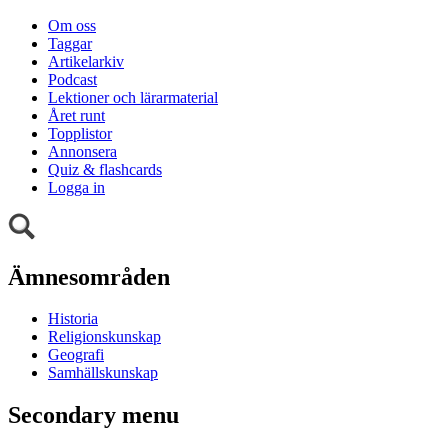
Om oss
Taggar
Artikelarkiv
Podcast
Lektioner och lärarmaterial
Året runt
Topplistor
Annonsera
Quiz & flashcards
Logga in
Ämnesområden
Historia
Religionskunskap
Geografi
Samhällskunskap
Secondary menu