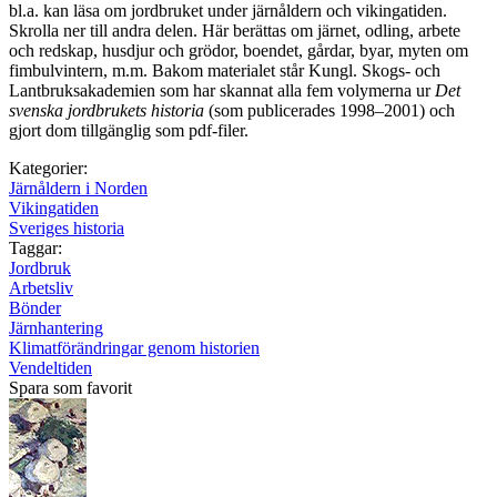
bl.a. kan läsa om jordbruket under järnåldern och vikingatiden.
Skrolla ner till andra delen. Här berättas om järnet, odling, arbete
och redskap, husdjur och grödor, boendet, gårdar, byar, myten om
fimbulvintern, m.m. Bakom materialet står Kungl. Skogs- och
Lantbruksakademien som har skannat alla fem volymerna ur
Det
svenska jordbrukets historia
(som publicerades 1998–2001) och
gjort dom tillgänglig som pdf-filer.
Kategorier:
Järnåldern i Norden
Vikingatiden
Sveriges historia
Taggar:
Jordbruk
Arbetsliv
Bönder
Järnhantering
Klimatförändringar genom historien
Vendeltiden
Spara som favorit