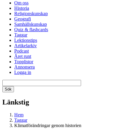
Om oss
Historia
Religionskunskap
Geografi
Samhällskunskap
Quiz & flashcards
Taggar
Lektionstips
Artikelarkiv
Podcast
Året runt
Topplistor
Annonsera
Logga in
Länkstig
Hem
Taggar
Klimatförändringar genom historien