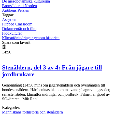
De mesopotamiska kulturerna
Bronsåldern i Norden
Antikens Persien
Taggar:
Assyrien
Flipped Classroom
Dokumentär och film
Flodkulturer
Klimatförändringar genom historien
Spara som favorit
14:56
Stenåldern, del 3 av 4: Från jägare till
jordbrukare
Genomgång (14:56 min) om jägarstenåldern och övergången till
bondestenåldern. Här berättas bl.a. om matvanor, bagravningsseder,
senaste istiden, klimatförändringar och jordbruk. Filmen är gjord av
SO-läraren "Mik Ran".
Kategorier:
Människans förhistoria och stenåldern