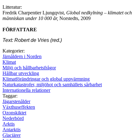
Litteratur:
Fredrik Charpentier Ljungqvist,
Global nedkylning – klimatet och
människan under 10 000 år,
Norstedts, 2009
FÖRFATTARE
Text: Robert de Vries (red.)
Kategorier:
Järnåldern i Norden
Klimat
Miljö och hållbarhetsfrågor
Hållbar utveckling
Klimatförändringar och global uppvärmning
Naturkatastrofer, miljöhot och samhällets sårbarhet
Internationella relationer
Taggar:
Jägarstenålder
Växthuseffekten
Ozonskiktet
Nederbörd
Arktis
Antarktis
Glaciärer