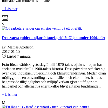
formade vårt moderna samhälle...
+ Läs mer
S
Det svarta guldet – oljans historia, del 2: Oljan under 1900-talet
av: Mattias Axelsson
2017-01-15
Lästid 7 minuter
Från första världskrigets slagfält till 1970-talets oljekris – oljan har
spelat en nyckelroll i 1900-talets historia. Dess påverkan sträcker sig
över krig, industriell utveckling och klimatförändringar. Medan oljan
möjliggjorde en omvandling av samhällen och ekonomier, har dess
begränsade tillgänglighet och miljöpåverkan gjort att frågor om
hållbarhet och alternativa energikällor blivit allt mer brådskande...
+ Läs mer
M