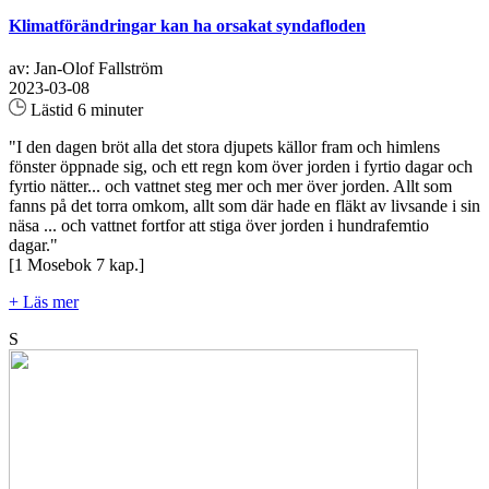
Klimatförändringar kan ha orsakat syndafloden
av: Jan-Olof Fallström
2023-03-08
Lästid 6 minuter
"I den dagen bröt alla det stora djupets källor fram och himlens
fönster öppnade sig, och ett regn kom över jorden i fyrtio dagar och
fyrtio nätter... och vattnet steg mer och mer över jorden. Allt som
fanns på det torra omkom, allt som där hade en fläkt av livsande i sin
näsa ... och vattnet fortfor att stiga över jorden i hundrafemtio
dagar."
[1 Mosebok 7 kap.]
+ Läs mer
S