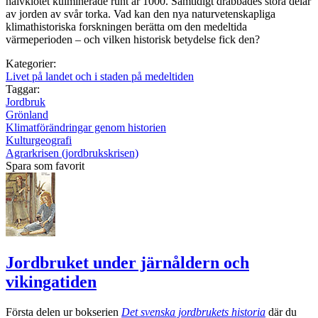
halvklotet kulminerade runt år 1000. Samtidigt drabbades stora delar
av jorden av svår torka. Vad kan den nya naturvetenskapliga
klimathistoriska forskningen berätta om den medeltida
värmeperioden – och vilken historisk betydelse fick den?
Kategorier:
Livet på landet och i staden på medeltiden
Taggar:
Jordbruk
Grönland
Klimatförändringar genom historien
Kulturgeografi
Agrarkrisen (jordbrukskrisen)
Spara som favorit
Jordbruket under järnåldern och
vikingatiden
Första delen ur bokserien
Det svenska jordbrukets historia
där du