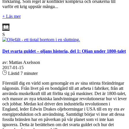
förklaring. Som regel är konflikter komplexa och orsakerna till
varför ett krig uppstår många...
+ Läs mer
S
Det svarta guldet – oljans historia, del 1: Oljan under 1800-talet
av: Mattias Axelsson
2017-01-15
Lästid 7 minuter
Föreställ dig en värld som genomgår en av sina största förändringar
någonsin. Från livet på en bondgård till att arbeta i fabriker, från att
använda muskelkraft till att förlita sig på maskiner. Det är 1800-talet,
och massor av nya tekniska landvinningar revolutionerar hur vi lever
och jobbar. Medan kol driver den industriella revolutionen i
England, leder Edwin Drakes oljeborrningar i USA till en ny era av
energiproduktion och användning. Samtidigt börjar vi inse att dessa
fossila bränslen har en påverkan på vår planet som vi inte kan
ignorera. Detta är berättelsen om det svarta guldet och hur det