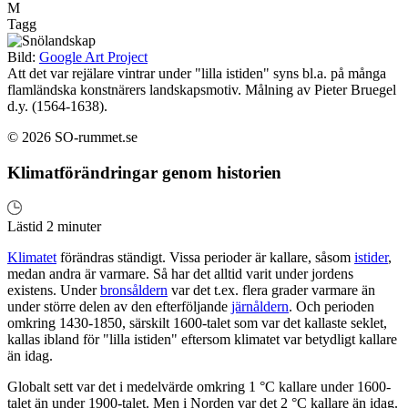
M
Tagg
Bild:
Google Art Project
Att det var rejälare vintrar under "lilla istiden" syns bl.a. på många
flamländska konstnärers landskapsmotiv. Målning av Pieter Bruegel
d.y. (1564-1638).
© 2026 SO-rummet.se
Klimatförändringar genom historien
Lästid 2 minuter
Klimatet
förändras ständigt. Vissa perioder är kallare, såsom
istider
,
medan andra är varmare. Så har det alltid varit under jordens
existens. Under
bronsåldern
var det t.ex. flera grader varmare än
under större delen av den efterföljande
järnåldern
. Och perioden
omkring 1430-1850, särskilt 1600-talet som var det kallaste seklet,
kallas ibland för "lilla istiden" eftersom klimatet var betydligt kallare
än idag.
Globalt sett var det i medelvärde omkring 1 °C kallare under 1600-
talet än under 1900-talet. Men i Norden var det 2 °C kallare än idag.