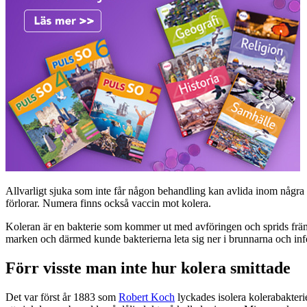
Allvarligt sjuka som inte får någon behandling kan avlida inom några
förlorar. Numera finns också vaccin mot kolera.
Koleran är en bakterie som kommer ut med avföringen och sprids främs
marken och därmed kunde bakterierna leta sig ner i brunnarna och infe
Förr visste man inte hur kolera smittade
Det var först år 1883 som
Robert Koch
lyckades isolera kolerabakteri