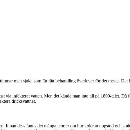
 timmar men sjuka som får rätt behandling överlever för det mesta. Det 
t via infekterat vatten. Men det kände man inte till på 1800-talet. Då
ktera dricksvattnet.
en. Innan dess fanns det många teorier om hur koleran uppstod och smitt