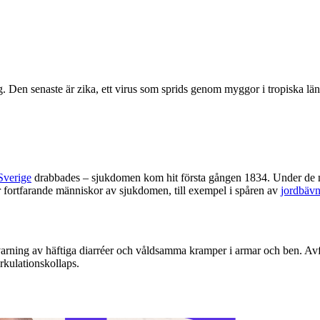
en senaste är zika, ett virus som sprids genom myggor i tropiska lände
Sverige
drabbades – sjukdomen kom hit första gången 1834. Under de nä
r fortfarande människor av sjukdomen, till exempel i spåren av
jordbävn
rning av häftiga diarréer och våldsamma kramper i armar och ben. Avf
irkulationskollaps.