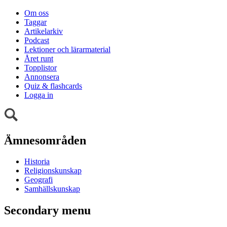
Om oss
Taggar
Artikelarkiv
Podcast
Lektioner och lärarmaterial
Året runt
Topplistor
Annonsera
Quiz & flashcards
Logga in
Ämnesområden
Historia
Religionskunskap
Geografi
Samhällskunskap
Secondary menu