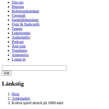
Om oss
Historia
Religionskunskap
Geografi
Samhällskunskap
Quiz & flashcards
Taggar
Lektionstips
Artikelarkiv
Podcast
Året runt
Topplistor
Annonsera
Logga in
Länkstig
Hem
Artikelarkiv
Kolera spred skräck på 1800-talet