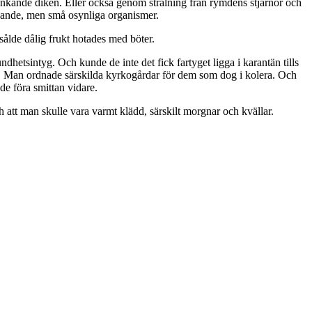
inkande diken. Eller också genom strålning från rymdens stjärnor och
levande, men små osynliga organismer.
ålde dålig frukt hotades med böter.
dhetsintyg. Och kunde de inte det fick fartyget ligga i karantän tills
g. Man ordnade särskilda kyrkogårdar för dem som dog i kolera. Och
e föra smittan vidare.
att man skulle vara varmt klädd, särskilt morgnar och kvällar.