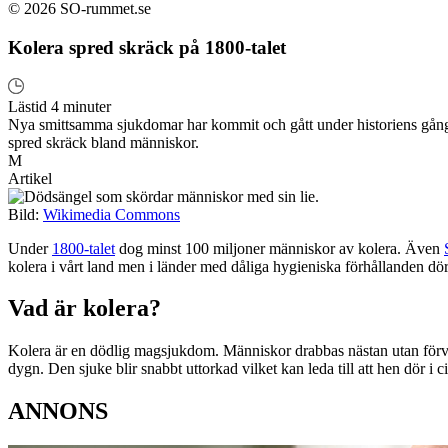
© 2026 SO-rummet.se
Kolera spred skräck på 1800-talet
Lästid 4 minuter
Nya smittsamma sjukdomar har kommit och gått under historiens gång. D
spred skräck bland människor.
M
Artikel
Bild:
Wikimedia Commons
Under
1800-talet
dog minst 100 miljoner människor av kolera. Även
kolera i vårt land men i länder med dåliga hygieniska förhållanden dö
Vad är kolera?
Kolera är en dödlig magsjukdom. Människor drabbas nästan utan förva
dygn. Den sjuke blir snabbt uttorkad vilket kan leda till att hen dör i c
ANNONS