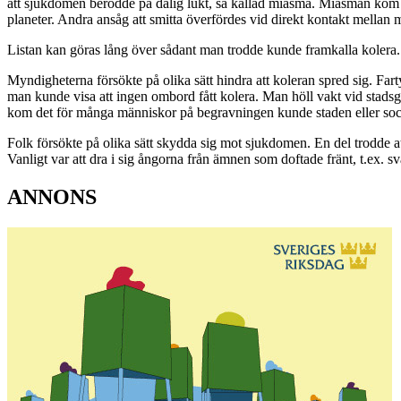
att sjukdomen berodde på dålig lukt, så kallad miasma. Miasman kom f
planeter. Andra ansåg att smitta överfördes vid direkt kontakt mellan 
Listan kan göras lång över sådant man trodde kunde framkalla kolera. 
Myndigheterna försökte på olika sätt hindra att koleran spred sig. Fart
man kunde visa att ingen ombord fått kolera. Man höll vakt vid stad
kom det för många människor på begravningen kunde staden eller sock
Folk försökte på olika sätt skydda sig mot sjukdomen. En del trodde a
Vanligt var att dra i sig ångorna från ämnen som doftade fränt, t.ex. sv
ANNONS