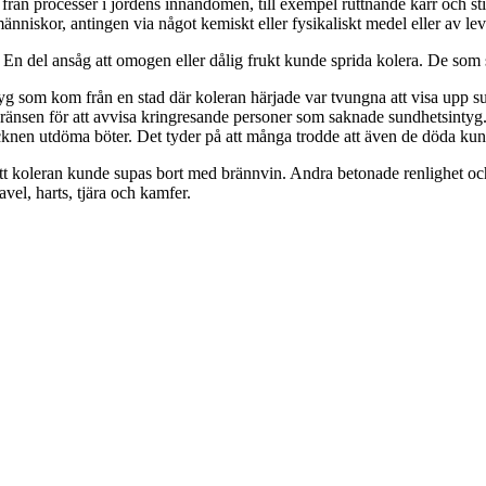
rån processer i jordens innandömen, till exempel ruttnande kärr och st
människor, antingen via något kemiskt eller fysikaliskt medel eller av 
En del ansåg att omogen eller dålig frukt kunde sprida kolera. De som s
yg som kom från en stad där koleran härjade var tvungna att visa upp sun
sgränsen för att avvisa kringresande personer som saknade sundhetsinty
nen utdöma böter. Det tyder på att många trodde att även de döda kund
tt koleran kunde supas bort med brännvin. Andra betonade renlighet och 
avel, harts, tjära och kamfer.