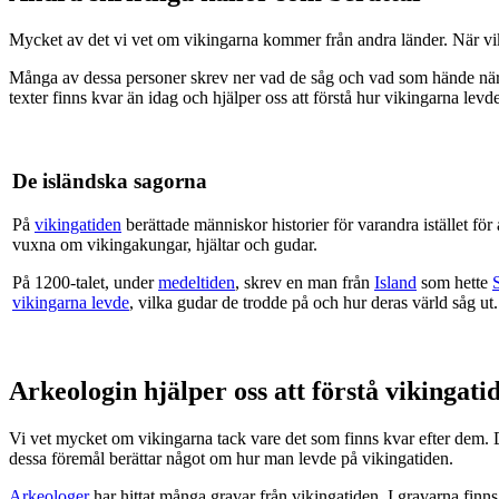
Mycket av det vi vet om vikingarna kommer från andra länder. När viki
Många av dessa personer skrev ner vad de såg och vad som hände nä
texter finns kvar än idag och hjälper oss att förstå hur vikingarna lev
De isländska sagorna
På
vikingatiden
berättade människor historier för varandra istället fö
vuxna om vikingakungar, hjältar och gudar.
På 1200-talet, under
medeltiden
, skrev en man från
Island
som hette
vikingarna levde
, vilka gudar de trodde på och hur deras värld såg ut
Arkeologin hjälper oss att förstå vikingati
Vi vet mycket om vikingarna tack vare det som finns kvar efter dem. D
dessa föremål berättar något om hur man levde på vikingatiden.
Arkeologer
har hittat många gravar från vikingatiden. I gravarna finn