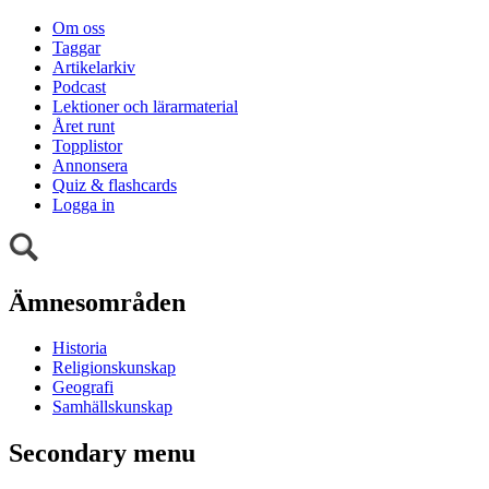
Om oss
Taggar
Artikelarkiv
Podcast
Lektioner och lärarmaterial
Året runt
Topplistor
Annonsera
Quiz & flashcards
Logga in
Ämnesområden
Historia
Religionskunskap
Geografi
Samhällskunskap
Secondary menu