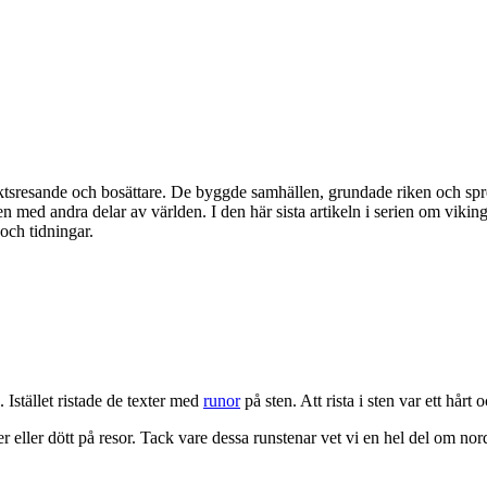
sresande och bosättare. De byggde samhällen, grundade riken och spred s
med andra delar av världen. I den här sista artikeln i serien om vikin
 och tidningar.
 Istället ristade de texter med
runor
på sten. Att rista i sten var ett hårt
r eller dött på resor. Tack vare dessa runstenar vet vi en hel del om no