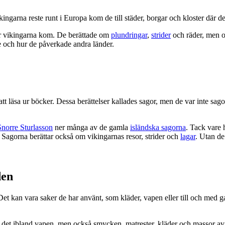
ngarna reste runt i Europa kom de till städer, borgar och kloster där 
r vikingarna kom. De berättade om
plundringar
,
strider
och räder, men o
de och hur de påverkade andra länder.
r att läsa ur böcker. Dessa berättelser kallades sagor, men de var inte s
Snorre Sturlasson
ner många av de gamla
isländska sagorna
. Tack vare 
. Sagorna berättar också om vikingarnas resor, strider och
lagar
. Utan de
den
et kan vara saker de har använt, som kläder, vapen eller till och med g
s det ibland vapen, men också smycken, matrester, kläder och massor av