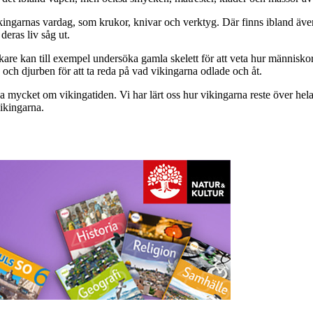
vikingarnas vardag, som krukor, knivar och verktyg. Där finns ibland äv
deras liv såg ut.
skare kan till exempel undersöka gamla skelett för att veta hur människo
ch djurben för att ta reda på vad vikingarna odlade och åt.
mycket om vikingatiden. Vi har lärt oss hur vikingarna reste över hela
ikingarna.