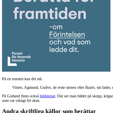
På en runsten kan det stå:
Visten, Agmund, Gudve, de reste stenen efter Baulv, sin fader, 
På Gotland finns också
bildstenar
. Där ser man bilder på skepp, kriga
som var viktigt för dem.
Andra skriftliga källor som berättar