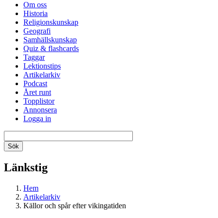
Om oss
Historia
Religionskunskap
Geografi
Samhällskunskap
Quiz & flashcards
Taggar
Lektionstips
Artikelarkiv
Podcast
Året runt
Topplistor
Annonsera
Logga in
Länkstig
Hem
Artikelarkiv
Källor och spår efter vikingatiden