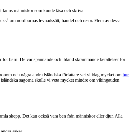
det fanns människor som kunde läsa och skriva.
ckså om nordbornas levnadssätt, handel och resor. Flera av dessa
agor för barn. De var spännande och ibland skrämmande berättelser för
honom och några andra isländska författare vet vi idag mycket om
hur
 isländska sagorna skulle vi veta mycket mindre om vikingatiden.
amla skepp. Det kan också vara ben från människor eller djur. Alla
 andra saker.