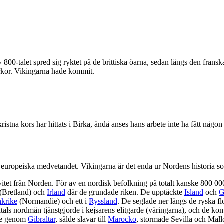
n av 800-talet spred sig ryktet på de brittiska öarna, sedan längs den f
rkor. Vikingarna hade kommit.
stna kors har hittats i Birka, ändå anses hans arbete inte ha fått någon
t europeiska medvetandet. Vikingarna är det enda ur Nordens historia so
itet från Norden. För av en nordisk befolkning på totalt kanske 800 00
(Bretland) och
Irland
där de grundade riken. De upptäckte
Island
och
G
nkrike
(Normandie) och ett i
Ryssland
. De seglade ner längs de ryska f
als nordmän tjänstgjorde i kejsarens elitgarde (väringarna), och de kom
de genom
Gibraltar
, sålde slavar till
Marocko
, stormade Sevilla och Mall