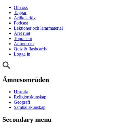
Om oss
Taggar
Artikelarkiv
Podcast
Lektioner och lärarmaterial
Året runt
Topplistor
Annonsera
Quiz & flashcards
Logga in
Ämnesområden
Historia
Religionskunskap
Geografi
Samhällskunskap
Secondary menu