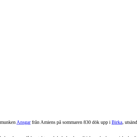
tinmunken
Ansgar
från Amiens på sommaren 830 dök upp i
Birka
, utsän