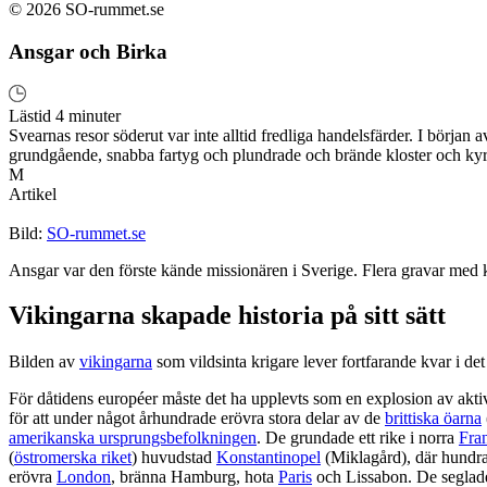
© 2026 SO-rummet.se
Ansgar och Birka
Lästid 4 minuter
Svearnas resor söderut var inte alltid fredliga handelsfärder. I börja
grundgående, snabba fartyg och plundrade och brände kloster och ky
M
Artikel
Bild:
SO-rummet.se
Ansgar var den förste kände missionären i Sverige. Flera gravar med kri
Vikingarna skapade historia på sitt sätt
Bilden av
vikingarna
som vildsinta krigare lever fortfarande kvar i de
För dåtidens européer måste det ha upplevts som en explosion av aktiv
för att under något århundrade erövra stora delar av de
brittiska öarna
amerikanska ursprungsbefolkningen
. De grundade ett rike i norra
Fra
(
östromerska riket
) huvudstad
Konstantinopel
(Miklagård), där hundrat
erövra
London
, bränna Hamburg, hota
Paris
och Lissabon. De segla