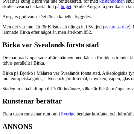
Svearnas kung Björn var inte ointresserad, för med
kristendomen
skul
skulle svearna ha kastat lott på
tinget
: Skulle Ansgar få predika sin lär
Ansgars gud vann. Det första kapellet byggdes.
Men det var inte lätt för Kristus att tränga in i Svitjod (
svearnas rike
).
lämnade Birka efter något år, men återkom 852.
Birka var Svealands första stad
De marknadsanpassade affärsmännen med känsla för tidens trender lä
tidvis parallellt i Birka.
Birka på Björkö i Mälaren var Svealands första stad. Arkeologiska fyn
mot europeiska guld-, silver- och järnföremål, smycken, vapen, glas 
Staden tros ha haft upp till 1000 invånare, vilket är fler än många av 
Runstenar berättar
Flera tusen runstenar runt om i
Sverige
berättar kortfattat och kärnfu
ANNONS