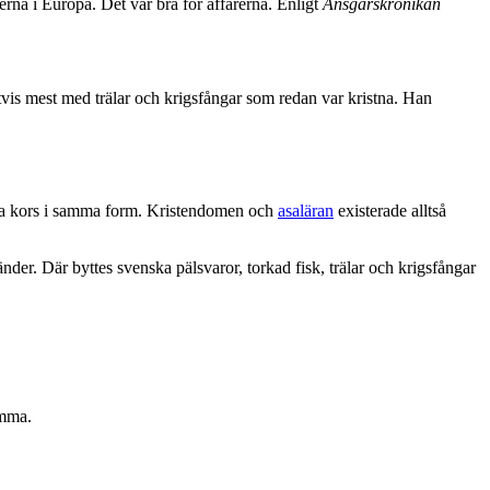
rna i Europa. Det var bra för affärerna. Enligt
Ansgarskrönikan
gtvis mest med trälar och krigsfångar som redan var kristna. Han
tna kors i samma form. Kristendomen och
asaläran
existerade alltså
der. Där byttes svenska pälsvaror, torkad fisk, trälar och krigsfångar
emma.