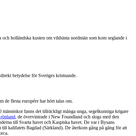
ranska och holländska kusten om vildsinta nordmän som kom seglande i
 direkt betydelse för Sveriges kristnande.
m de flesta européer har hört talas om.
0 människor fanns det tillräckligt många unga, segelkunniga krigare
rönland
, de övervintrade i New Foundland och slogs med den
loderna till Svarta havet och Kaspiska havet. De var i Bysans
 till kalifatets Bagdad (Särkland). De återkom gång på gång för att
orca.