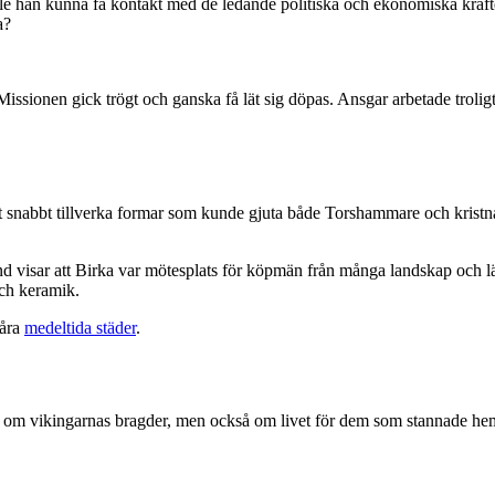
le han kunna få kontakt med de ledande politiska och ekonomiska krafte
a?
 Missionen gick trögt och ganska få lät sig döpas. Ansgar arbetade troli
t snabbt tillverka formar som kunde gjuta både Torshammare och kris
d visar att Birka var mötesplats för köpmän från många landskap och län
och keramik.
våra
medeltida städer
.
llt om vikingarnas bragder, men också om livet för dem som stannade h