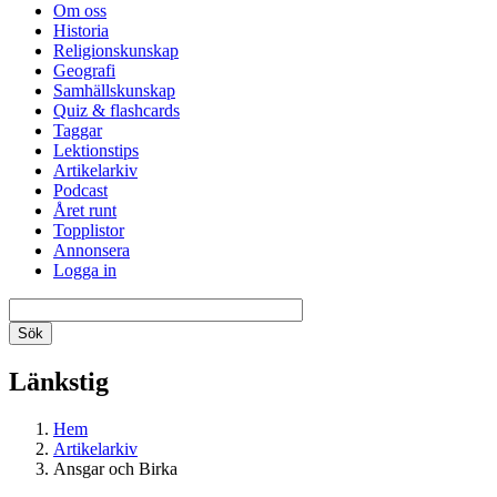
Om oss
Historia
Religionskunskap
Geografi
Samhällskunskap
Quiz & flashcards
Taggar
Lektionstips
Artikelarkiv
Podcast
Året runt
Topplistor
Annonsera
Logga in
Länkstig
Hem
Artikelarkiv
Ansgar och Birka