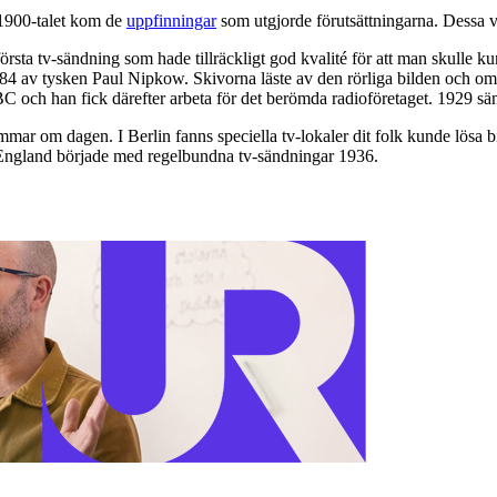
 1900-talet kom de
uppfinningar
som utgjorde förutsättningarna. Dessa var
örsta tv-sändning som hade tillräckligt god kvalité för att man skulle kun
 av tysken Paul Nipkow. Skivorna läste av den rörliga bilden och omvan
BBC och han fick därefter arbeta för det berömda radioföretaget. 1929 
mar om dagen. I Berlin fanns speciella tv-lokaler dit folk kunde lösa bi
i England började med regelbundna tv-sändningar 1936.