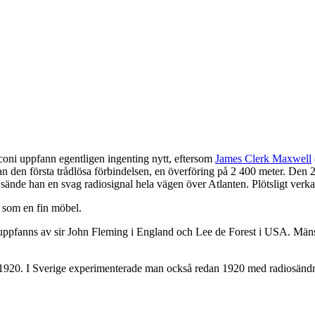
coni uppfann egentligen ingenting nytt, eftersom
James Clerk Maxwell
han den första trådlösa förbindelsen, en överföring på 2 400 meter. Den
sände han en svag radiosignal hela vägen över Atlanten. Plötsligt verk
t som en fin möbel.
uppfanns av sir John Fleming i England och Lee de Forest i USA. Mänsk
920. I Sverige experimenterade man också redan 1920 med radiosändn