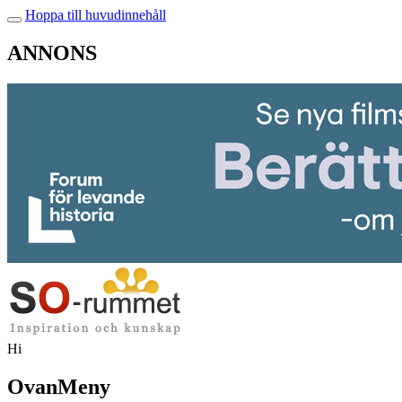
Hoppa till huvudinnehåll
ANNONS
Hi
OvanMeny