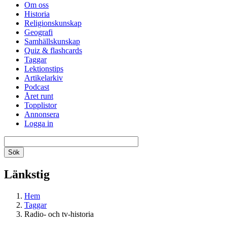
Om oss
Historia
Religionskunskap
Geografi
Samhällskunskap
Quiz & flashcards
Taggar
Lektionstips
Artikelarkiv
Podcast
Året runt
Topplistor
Annonsera
Logga in
Länkstig
Hem
Taggar
Radio- och tv-historia