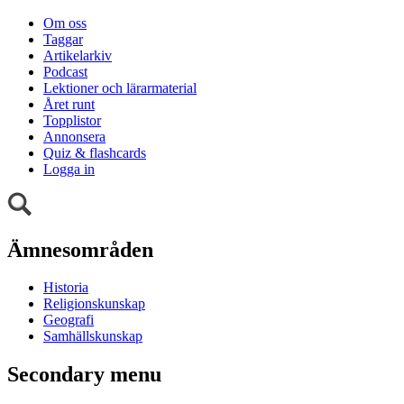
Om oss
Taggar
Artikelarkiv
Podcast
Lektioner och lärarmaterial
Året runt
Topplistor
Annonsera
Quiz & flashcards
Logga in
Ämnesområden
Historia
Religionskunskap
Geografi
Samhällskunskap
Secondary menu