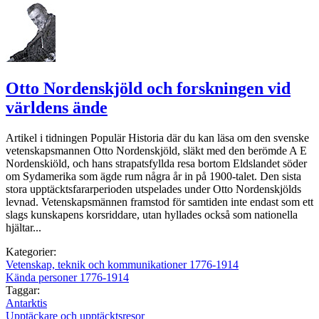
Otto Nordenskjöld och forskningen vid
världens ände
Artikel i tidningen Populär Historia där du kan läsa om den svenske
vetenskapsmannen Otto Nordenskjöld, släkt med den berömde A E
Nordenskiöld, och hans strapatsfyllda resa bortom Eldslandet söder
om Sydamerika som ägde rum några år in på 1900-talet. Den sista
stora upptäcktsfararperioden utspelades under Otto Nordenskjölds
levnad. Vetenskapsmännen framstod för samtiden inte endast som ett
slags kunskapens korsriddare, utan hyllades också som nationella
hjältar...
Kategorier:
Vetenskap, teknik och kommunikationer 1776-1914
Kända personer 1776-1914
Taggar:
Antarktis
Upptäckare och upptäcktsresor