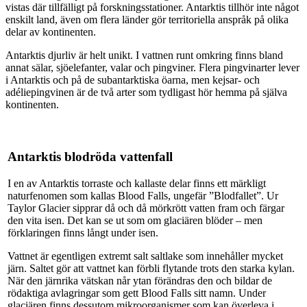
vistas där tillfälligt på forskningsstationer. Antarktis tillhör inte något
enskilt land, även om flera länder gör territoriella anspråk på olika
delar av kontinenten.
Antarktis djurliv är helt unikt. I vattnen runt omkring finns bland
annat sälar, sjöelefanter, valar och pingviner. Flera pingvinarter lever
i Antarktis och på de subantarktiska öarna, men kejsar- och
adéliepingvinen är de två arter som tydligast hör hemma på själva
kontinenten.
Antarktis blodröda vattenfall
I en av Antarktis torraste och kallaste delar finns ett märkligt
naturfenomen som kallas Blood Falls, ungefär ”Blodfallet”. Ur
Taylor Glacier sipprar då och då mörkrött vatten fram och färgar
den vita isen. Det kan se ut som om glaciären blöder – men
förklaringen finns långt under isen.
Vattnet är egentligen extremt salt saltlake som innehåller mycket
järn. Saltet gör att vattnet kan förbli flytande trots den starka kylan.
När den järnrika vätskan når ytan förändras den och bildar de
rödaktiga avlagringar som gett Blood Falls sitt namn. Under
glaciären finns dessutom mikroorganismer som kan överleva i