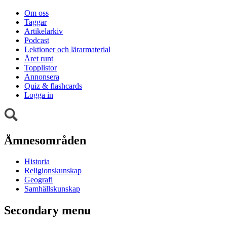
Om oss
Taggar
Artikelarkiv
Podcast
Lektioner och lärarmaterial
Året runt
Topplistor
Annonsera
Quiz & flashcards
Logga in
Ämnesområden
Historia
Religionskunskap
Geografi
Samhällskunskap
Secondary menu