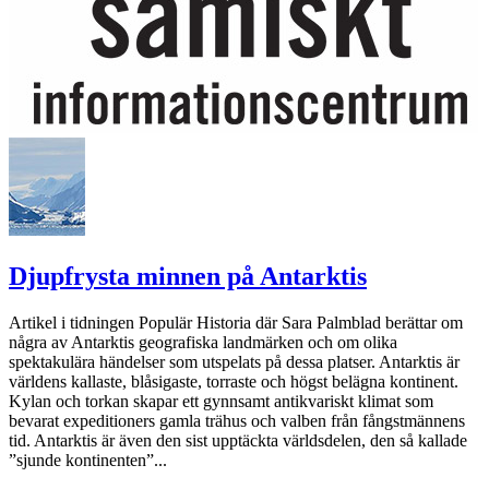
Djupfrysta minnen på Antarktis
Artikel i tidningen Populär Historia där Sara Palmblad berättar om
några av Antarktis geografiska landmärken och om olika
spektakulära händelser som utspelats på dessa platser. Antarktis är
världens kallaste, blåsigaste, torraste och högst belägna kontinent.
Kylan och torkan skapar ett gynnsamt antikvariskt klimat som
bevarat expeditioners gamla trähus och valben från fångstmännens
tid. Antarktis är även den sist upptäckta världsdelen, den så kallade
”sjunde kontinenten”...