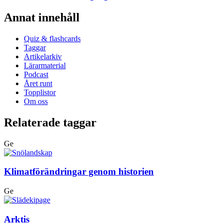
Annat innehåll
Quiz & flashcards
Taggar
Artikelarkiv
Lärarmaterial
Podcast
Året runt
Topplistor
Om oss
Relaterade taggar
Ge
Klimatförändringar genom historien
Ge
Arktis