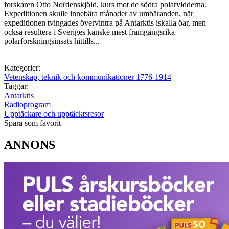
forskaren Otto Nordenskjöld, kurs mot de södra polarvidderna.
Expeditionen skulle innebära månader av umbäranden, när
expeditionen tvingades övervintra på Antarktis iskalla öar, men
också resultera i Sveriges kanske mest framgångsrika
polarforskningsinsats hittills...
Kategorier:
Vetenskap, teknik och kommunikationer 1776-1914
Taggar:
Antarktis
Radioprogram
Upptäckare och upptäcktsresor
Spara som favorit
ANNONS