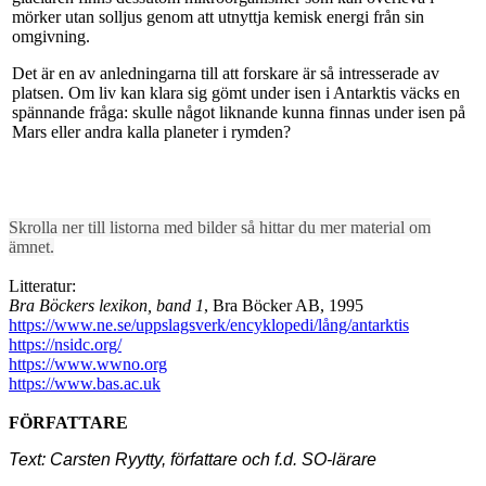
mörker utan solljus genom att utnyttja kemisk energi från sin
omgivning.
Det är en av anledningarna till att forskare är så intresserade av
platsen. Om liv kan klara sig gömt under isen i Antarktis väcks en
spännande fråga: skulle något liknande kunna finnas under isen på
Mars eller andra kalla planeter i rymden?
Skrolla ner till listorna med bilder så hittar du mer material om
ämnet.
Litteratur:
Bra Böckers lexikon, band 1
, Bra Böcker AB, 1995
https://www.ne.se/uppslagsverk/encyklopedi/lång/antarktis
https://nsidc.org/
https://www.wwno.org
https://www.bas.ac.uk
FÖRFATTARE
Text: Carsten Ryytty, författare och f.d. SO-lärare