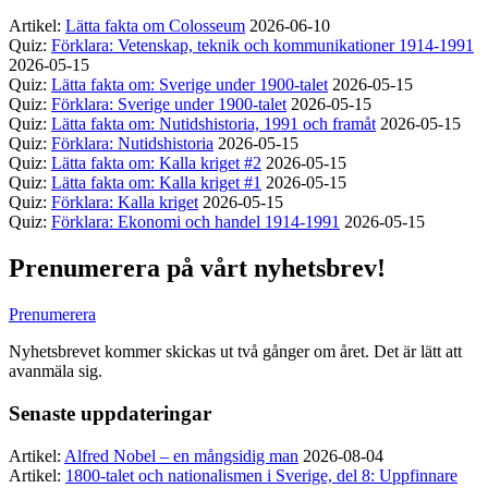
Artikel:
Lätta fakta om Colosseum
2026-06-10
Quiz:
Förklara: Vetenskap, teknik och kommunikationer 1914-1991
2026-05-15
Quiz:
Lätta fakta om: Sverige under 1900-talet
2026-05-15
Quiz:
Förklara: Sverige under 1900-talet
2026-05-15
Quiz:
Lätta fakta om: Nutidshistoria, 1991 och framåt
2026-05-15
Quiz:
Förklara: Nutidshistoria
2026-05-15
Quiz:
Lätta fakta om: Kalla kriget #2
2026-05-15
Quiz:
Lätta fakta om: Kalla kriget #1
2026-05-15
Quiz:
Förklara: Kalla kriget
2026-05-15
Quiz:
Förklara: Ekonomi och handel 1914-1991
2026-05-15
Prenumerera på vårt nyhetsbrev!
Prenumerera
Nyhetsbrevet kommer skickas ut två gånger om året. Det är lätt att
avanmäla sig.
Senaste uppdateringar
Artikel:
Alfred Nobel – en mångsidig man
2026-08-04
Artikel:
1800-talet och nationalismen i Sverige, del 8: Uppfinnare