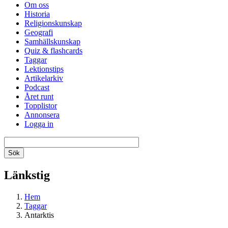
Om oss
Historia
Religionskunskap
Geografi
Samhällskunskap
Quiz & flashcards
Taggar
Lektionstips
Artikelarkiv
Podcast
Året runt
Topplistor
Annonsera
Logga in
Länkstig
Hem
Taggar
Antarktis