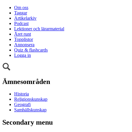
Om oss
Taggar
Artikelarkiv
Podcast
Lektioner och lärarmaterial
Året runt
Topplistor
Annonsera
Quiz & flashcards
Logga in
Ämnesområden
Historia
Religionskunskap
Geografi
Samhällskunskap
Secondary menu