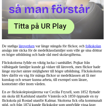
De statliga
läroverken
var länge stängda för flickor, och
folkskolan
ansågs inte räcka för de medelklassfamiljer som ville ge sina döttrar
en högre utbildning och hade råd med skolavgifterna.
Flickskolorna fyllde en viktig lucka i samhället. Pojkar från
välbärgade familjer kunde gå vidare till läroverk, men flickor hade
länge mycket sämre möjligheter till högre utbildning. Flickskolorna
blev därför en väg för många flickor ur medelklassen att få mer
kunskap och senare kunna arbeta, till exempel som lärare,
kontorister eller inom vården.
En av flickskolepionjärerna var Cecilia Fryxell, som 1852 flyttade
sin skola till Karlslund utanför Västerås och 1859 öppnade en ny
flickskola på Rostad utanför Kalmar. Skolorna fick ofta kommunalt
stöd, och från 1874 kunde flickskolor som uppfyllde vissa krav