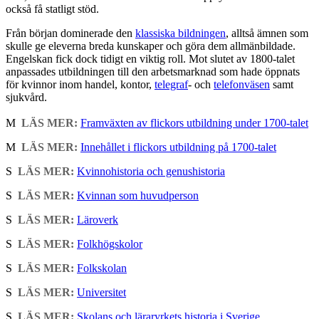
också få statligt stöd.
Från början dominerade den
klassiska bildningen
, alltså ämnen som
skulle ge eleverna breda kunskaper och göra dem allmänbildade.
Engelskan fick dock tidigt en viktig roll. Mot slutet av 1800-talet
anpassades utbildningen till den arbetsmarknad som hade öppnats
för kvinnor inom handel, kontor,
telegraf
- och
telefonväsen
samt
sjukvård.
M
LÄS MER:
Framväxten av flickors utbildning under 1700-talet
M
LÄS MER:
Innehållet i flickors utbildning på 1700-talet
S
LÄS MER:
Kvinnohistoria och genushistoria
S
LÄS MER:
Kvinnan som huvudperson
S
LÄS MER:
Läroverk
S
LÄS MER:
Folkhögskolor
S
LÄS MER:
Folkskolan
S
LÄS MER:
Universitet
S
LÄS MER:
Skolans och läraryrkets historia i Sverige