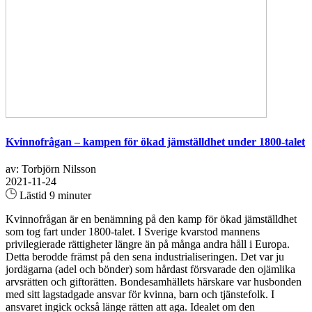
Kvinnofrågan – kampen för ökad jämställdhet under 1800-talet
av: Torbjörn Nilsson
2021-11-24
Lästid 9 minuter
Kvinnofrågan är en benämning på den kamp för ökad jämställdhet
som tog fart under 1800-talet. I Sverige kvarstod mannens
privilegierade rättigheter längre än på många andra håll i Europa.
Detta berodde främst på den sena industrialiseringen. Det var ju
jordägarna (adel och bönder) som hårdast försvarade den ojämlika
arvsrätten och giftorätten. Bondesamhällets härskare var husbonden
med sitt lagstadgade ansvar för kvinna, barn och tjänstefolk. I
ansvaret ingick också länge rätten att aga. Idealet om den