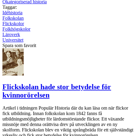
Okategoriserad historia
Taggar:
Idéhistoria
Folkskolan
Flickskolor
Folkhögskolor
Läroverk
Universitet
Spara som favorit
Flickskolan hade stor betydelse för
kvinnorörelsen
Artikel i tidningen Populär Historia där du kan läsa om när flickor
fick utbildning. Innan folkskolan kom 1842 fanns få
utbildningsmöjligheter för lärdomstörstande flickor. Ett växande
missnöje med denna orättvisa drev på utvecklingen av en ny
skolform. Flickskolan blev en viktig språngbräda för ett självständigt
yrkesliv och fick stor betydelse för kvinnorörelsen...