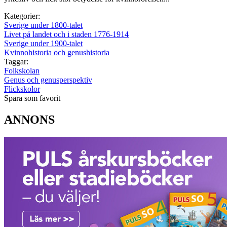
Kategorier:
Sverige under 1800-talet
Livet på landet och i staden 1776-1914
Sverige under 1900-talet
Kvinnohistoria och genushistoria
Taggar:
Folkskolan
Genus och genusperspektiv
Flickskolor
Spara som favorit
ANNONS