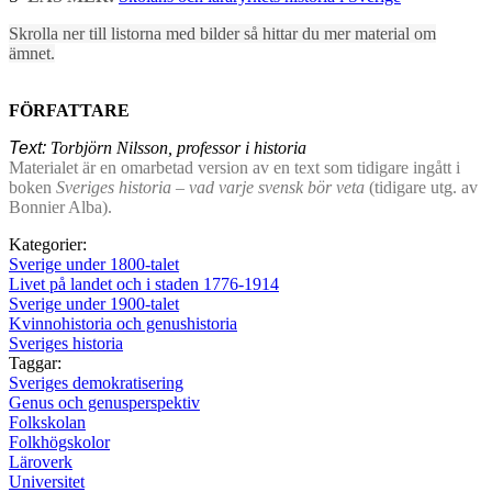
Skrolla ner till listorna med bilder så hittar du mer material om
ämnet.
FÖRFATTARE
Text:
Torbjörn Nilsson, professor i historia
Materialet är en omarbetad version av en text som tidigare ingått i
boken
Sveriges historia – vad varje svensk bör veta
(tidigare utg. av
Bonnier Alba).
Kategorier:
Sverige under 1800-talet
Livet på landet och i staden 1776-1914
Sverige under 1900-talet
Kvinnohistoria och genushistoria
Sveriges historia
Taggar:
Sveriges demokratisering
Genus och genusperspektiv
Folkskolan
Folkhögskolor
Läroverk
Universitet