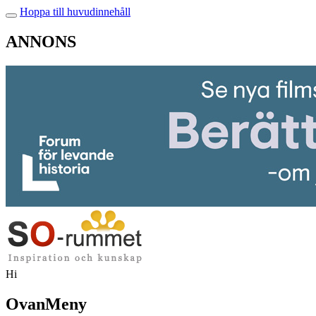
Hoppa till huvudinnehåll
ANNONS
Hi
OvanMeny