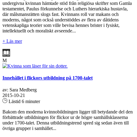
undergivna kvinnan hämtade stöd från religiösa skrifter som Gamla
testamentet, Paulus förkunnelse och Luthers hierarkiska hustavla,
där målsmansrätten slogs fast. Kvinnans roll var makans och
moderns, något som också understöddes av flera av dåtidens
vetenskapliga teorier som ville bevisa hennes brister i fysiskt,
intellektuellt och moraliskt avseende...
+ Läs mer
M
Innehållet i flickors utbildning på 1700-talet
av: Sara Medberg
2015-10-21
Lästid 6 minuter
Bakom den moderna kvinnobildningen ligger till betydande del den
förbättrade utbildningen för flickor ur de högre samhällsklasserna
under 1700-talet. Denna utbildningstrend spred sig sedan även till
övriga grupper i samhället...