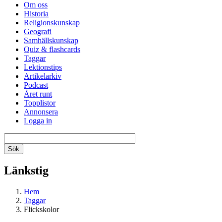
Om oss
Historia
Religionskunskap
Geografi
Samhällskunskap
Quiz & flashcards
Taggar
Lektionstips
Artikelarkiv
Podcast
Året runt
Topplistor
Annonsera
Logga in
Länkstig
Hem
Taggar
Flickskolor