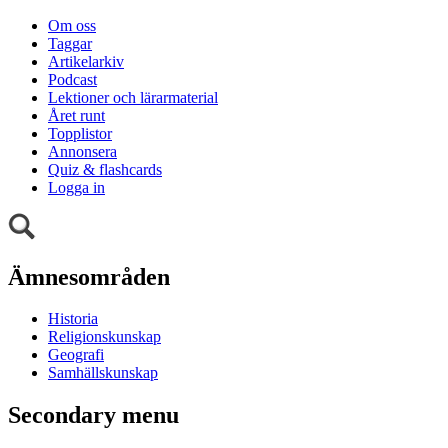
Om oss
Taggar
Artikelarkiv
Podcast
Lektioner och lärarmaterial
Året runt
Topplistor
Annonsera
Quiz & flashcards
Logga in
Ämnesområden
Historia
Religionskunskap
Geografi
Samhällskunskap
Secondary menu