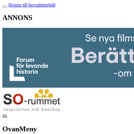
Hoppa till huvudinnehåll
ANNONS
Hi
OvanMeny