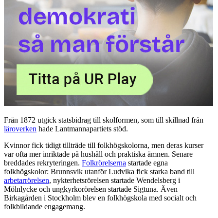
Från 1872 utgick statsbidrag till skolformen, som till skillnad från
läroverken
hade Lantmannapartiets stöd.
Kvinnor fick tidigt tillträde till folkhögskolorna, men deras kurser
var ofta mer inriktade på hushåll och praktiska ämnen. Senare
breddades rekryteringen.
Folkrörelserna
startade egna
folkhögskolor: Brunnsvik utanför Ludvika fick starka band till
arbetarrörelsen
, nykterhetsrörelsen startade Wendelsberg i
Mölnlycke och ungkyrkorörelsen startade Sigtuna. Även
Birkagården i Stockholm blev en folkhögskola med socialt och
folkbildande engagemang.