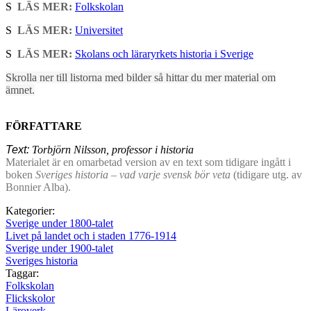
S
LÄS MER:
Folkskolan
S
LÄS MER:
Universitet
S
LÄS MER:
Skolans och läraryrkets historia i Sverige
Skrolla ner till listorna med bilder så hittar du mer material om
ämnet.
FÖRFATTARE
Text:
Torbjörn Nilsson, professor i historia
Materialet är en omarbetad version av en text som tidigare ingått i
boken
Sveriges historia – vad varje svensk bör veta
(tidigare utg. av
Bonnier Alba).
Kategorier:
Sverige under 1800-talet
Livet på landet och i staden 1776-1914
Sverige under 1900-talet
Sveriges historia
Taggar:
Folkskolan
Flickskolor
Läroverk