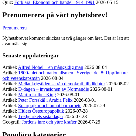
Quiz:
Förklara: Ekonomi och handel 1914-1991
2026-05-15
Prenumerera på vårt nyhetsbrev!
Prenumerera
Nyhetsbrevet kommer skickas ut två gånger om året. Det är lätt att
avanmäla sig.
Senaste uppdateringar
Artikel:
Alfred Nobel – en mångsidig man
2026-08-04
Artikel:
1800-talet och nationalismen i Sverige, del 8: Uppfinnare
och vetenskapsmän
2026-08-04
Artikel:
Mellankrigstiden – från demokrati till diktatur
2026-08-02
Artikel:
D-dagen – invasionen av Normandie
2026-08-01
Artikel:
Martin Luther King
2026-08-01
Artikel:
Peter Forsskål i Arabia Felix
2026-08-01
Artikel:
Sotarpojkar och annat barnarbete
2026-07-29
Artikel:
Hitlers Östeuropapolitik
2026-07-28
Artikel:
Tredje rikets sista dagar
2026-07-28
Geografi:
Jordens inre och yttre krafter
2026-07-25
Populära kategorier