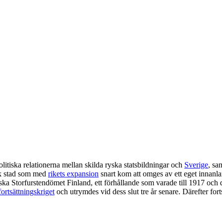
 politiska relationerna mellan skilda ryska statsbildningar och
Sverige
, sa
sk stad som med
rikets expansion
snart kom att omges av ett eget innanl
ska Storfurstendömet Finland, ett förhållande som varade till 1917 och 
fortsättningskriget
och utrymdes vid dess slut tre år senare. Därefter forts