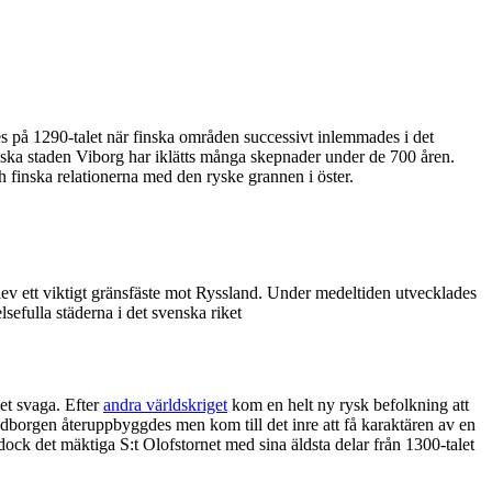
des på 1290-talet när finska områden successivt inlemmades i det
yska staden Viborg har iklätts många skepnader under de 700 åren.
h finska relationerna med den ryske grannen i öster.
v ett viktigt gränsfäste mot Ryssland. Under medeltiden utvecklades
sefulla städerna i det svenska riket
et svaga. Efter
andra världskriget
kom en helt ny rysk befolkning att
uvudborgen återuppbyggdes men kom till det inre att få karaktären av en
ock det mäktiga S:t Olofstornet med sina äldsta delar från 1300-talet