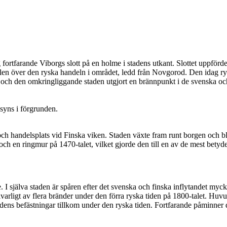
ig fortfarande Viborgs slott på en holme i stadens utkant. Slottet uppför
rollen över den ryska handeln i området, ledd från Novgorod. Den idag r
net och den omkringliggande staden utgjort en brännpunkt i de svenska oc
h handelsplats vid Finska viken. Staden växte fram runt borgen och ble
h en ringmur på 1470-talet, vilket gjorde den till en av de mest betydel
 I själva staden är spåren efter det svenska och finska inflytandet myck
allvarligt av flera bränder under den förra ryska tiden på 1800-talet. H
dens befästningar tillkom under den ryska tiden. Fortfarande påminner d