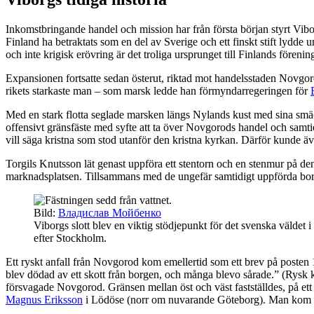
Inkomstbringande handel och mission har från första början styrt Vibor
Finland ha betraktats som en del av Sverige och ett finskt stift lydd
och inte krigisk erövring är det troliga ursprunget till Finlands fören
Expansionen fortsatte sedan österut, riktad mot handelsstaden Novgo
rikets starkaste man – som marsk ledde han förmyndarregeringen för
Med en stark flotta seglade marsken längs Nylands kust med sina smä
offensivt gränsfäste med syfte att ta över Novgorods handel och samtid
vill säga kristna som stod utanför den kristna kyrkan. Därför kunde 
Torgils Knutsson lät genast uppföra ett stentorn och en stenmur på den
marknadsplatsen. Tillsammans med de ungefär samtidigt uppförda borg
Bild:
Владислав Мойбенко
Viborgs slott blev en viktig stödjepunkt för det svenska väldet 
efter Stockholm.
Ett ryskt anfall från Novgorod kom emellertid som ett brev på posten 12
blev dödad av ett skott från borgen, och många blevo sårade.” (Rysk k
försvagade Novgorod. Gränsen mellan öst och väst fastställdes, på et
Magnus Eriksson
i Lödöse (norr om nuvarande Göteborg). Man kom övere