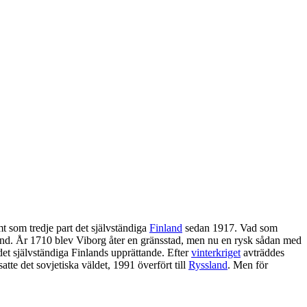
mt som tredje part det självständiga
Finland
sedan 1917. Vad som
and. År 1710 blev Viborg åter en gränsstad, men nu en rysk sådan med
det självständiga Finlands upprättande. Efter
vinterkriget
avträddes
atte det sovjetiska väldet, 1991 överfört till
Ryssland
. Men för