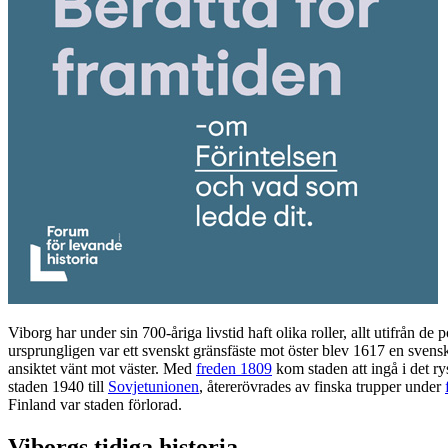
Viborg har under sin 700-åriga livstid haft olika roller, allt utifrån de
ursprungligen var ett svenskt gränsfäste mot öster blev 1617 en sven
ansiktet vänt mot väster. Med
freden 1809
kom staden att ingå i det ry
staden 1940 till
Sovjetunionen
, återerövrades av finska trupper under
Finland var staden förlorad.
Viborgs tidiga historia