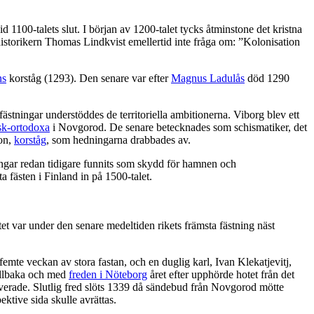
 1100-talets slut. I början av 1200-talet tycks åtminstone det kristna
historikern Thomas Lindkvist emellertid inte fråga om: ”Kolonisation
ns
korståg (1293). Den senare var efter
Magnus Ladulås
död 1290
ningar understöddes de territoriella ambitionerna. Viborg blev ett
sk-ortodoxa
i Novgorod. De senare betecknades som schismatiker, det
ion,
korståg
, som hedningarna drabbades av.
ningar redan tidigare funnits som skydd för hamnen och
fästen i Finland in på 1500-talet.
tet var under den senare medeltiden rikets främsta fästning näst
femte veckan av stora fastan, och en duglig karl, Ivan Klekatjevitj,
tillbaka och med
freden i Nöteborg
året efter upphörde hotet från det
iverade. Slutlig fred slöts 1339 då sändebud från Novgorod mötte
ktive sida skulle avrättas.