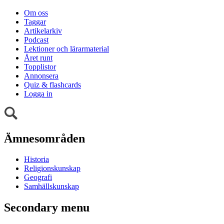
Om oss
Taggar
Artikelarkiv
Podcast
Lektioner och lärarmaterial
Året runt
Topplistor
Annonsera
Quiz & flashcards
Logga in
Ämnesområden
Historia
Religionskunskap
Geografi
Samhällskunskap
Secondary menu