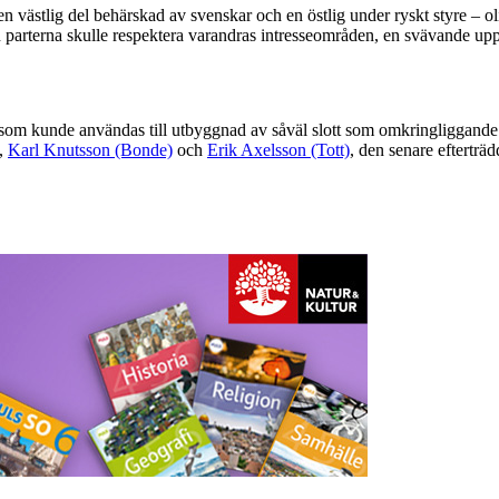
en västlig del behärskad av svenskar och en östlig under ryskt styre – ol
an parterna skulle respektera varandras intresseområden, en svävande u
d som kunde användas till utbyggnad av såväl slott som omkringliggande 
,
Karl Knutsson (Bonde)
och
Erik Axelsson (Tott)
, den senare efterträ