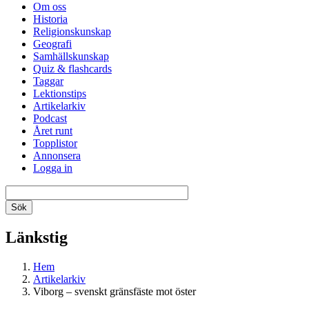
Om oss
Historia
Religionskunskap
Geografi
Samhällskunskap
Quiz & flashcards
Taggar
Lektionstips
Artikelarkiv
Podcast
Året runt
Topplistor
Annonsera
Logga in
Länkstig
Hem
Artikelarkiv
Viborg – svenskt gränsfäste mot öster