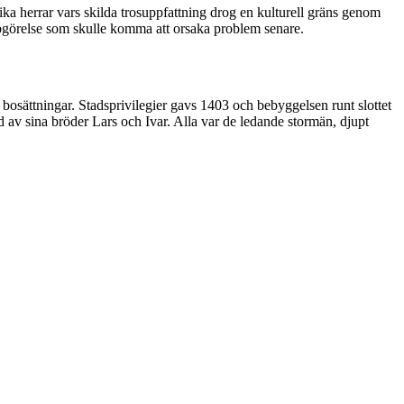
ika herrar vars skilda trosuppfattning drog en kulturell gräns genom
ppgörelse som skulle komma att orsaka problem senare.
bosättningar. Stadsprivilegier gavs 1403 och bebyggelsen runt slottet
dd av sina bröder Lars och Ivar. Alla var de ledande stormän, djupt