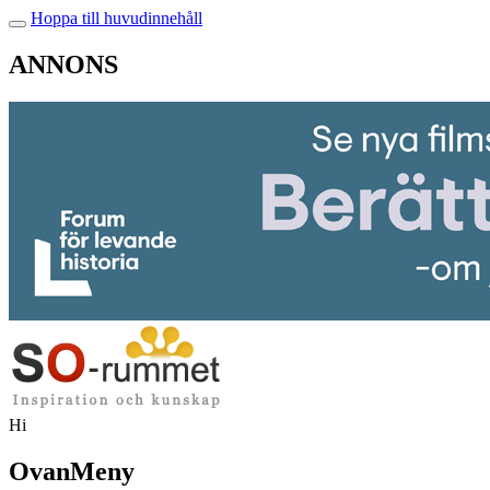
Hoppa till huvudinnehåll
ANNONS
Hi
OvanMeny