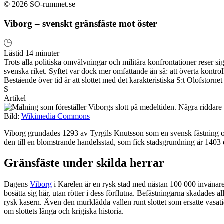
© 2026 SO-rummet.se
Viborg – svenskt gränsfäste mot öster
Lästid 14 minuter
Trots alla politiska omvälvningar och militära konfrontationer reser s
svenska riket. Syftet var dock mer omfattande än så: att överta kont
Bestående över tid är att slottet med det karakteristiska S:t Olofstor
S
Artikel
Bild:
Wikimedia Commons
Viborg grundades 1293 av Tyrgils Knutsson som en svensk fästning oc
den till en blomstrande handelsstad, som fick stadsgrundning år 1403 oc
Gränsfäste under skilda herrar
Dagens
Viborg
i Karelen är en rysk stad med nästan 100 000 invånare.
bosätta sig här, utan rötter i dess förflutna. Befästningarna skadades 
rysk kasern. Även den murklädda vallen runt slottet som ersatte vasati
om slottets långa och krigiska historia.