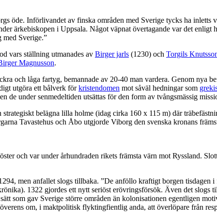
gs öde. Införlivandet av finska områden med Sverige tycks ha inletts vid
e under ärkebiskopen i Uppsala. Något väpnat övertagande var det enligt 
ing med Sverige.”
rod vars ställning utmanades av
Birger jarls
(1230) och
Torgils Knutsso
Birger Magnusson
.
ckra och låga fartyg, bemannade av 20-40 man vardera. Genom nya befäst
igt utgöra ett bålverk för
kristendomen
mot såväl hedningar som
greki
även de under senmedeltiden utsättas för den form av tvångsmässig miss
 strategiskt belägna lilla holme (idag cirka 160 x 115 m) där träbefäst
arna Tavastehus och Åbo utgjorde Viborg den svenska kronans främsta 
i öster och var under århundraden rikets främsta värn mot Ryssland. Slot
94, men anfallet slogs tillbaka. ”De anföllo kraftigt borgen tisdagen i 
rönika). 1322 gjordes ett nytt seriöst erövringsförsök. Även det slogs 
t sätt som gav Sverige större områden än kolonisationen egentligen mot
ns om, i maktpolitisk flyktingfientlig anda, att överlöpare från respe