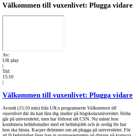
Välkommen till vuxenlivet: Plugga vidare
Av:
UR play
|
Tid:
15:10
|
Välkommen till vuxenlivet: Plugga vidare
Avsnitt (15:10 min) från UR:s programserie
Välkommen till
vuxenlivet
där du kan lära dig studier på högskola/universitet. Helia
går på universitetet, men har förlorat sitt CSN. Nu måste hon
kombinera heltidsstudier med ett heltidsjobb och är orolig för hur
hon ska hinna. Kacper drömmer om att plugga på universitetet. För
att få behörighet läser han in gymnasiematten på distans på komvux.