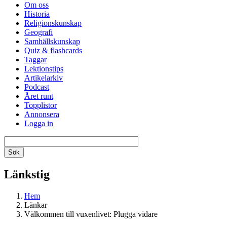
Om oss
Historia
Religionskunskap
Geografi
Samhällskunskap
Quiz & flashcards
Taggar
Lektionstips
Artikelarkiv
Podcast
Året runt
Topplistor
Annonsera
Logga in
Länkstig
Hem
Länkar
Välkommen till vuxenlivet: Plugga vidare