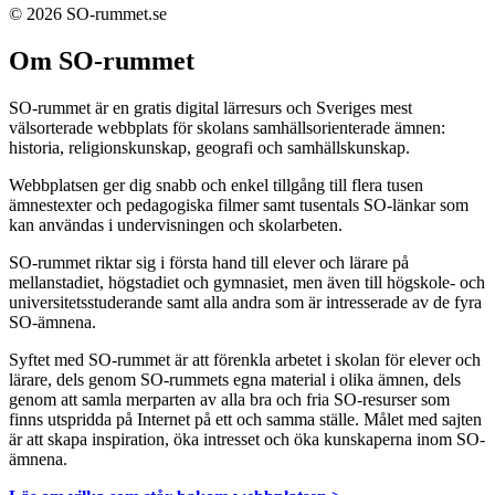
© 2026 SO-rummet.se
Om SO-rummet
SO-rummet är en gratis digital lärresurs och Sveriges mest
välsorterade webbplats för skolans samhällsorienterade ämnen:
historia, religionskunskap, geografi och samhällskunskap.
Webbplatsen ger dig snabb och enkel tillgång till flera tusen
ämnestexter och pedagogiska filmer samt tusentals SO-länkar som
kan användas i undervisningen och skolarbeten.
SO-rummet riktar sig i första hand till elever och lärare på
mellanstadiet, högstadiet och gymnasiet, men även till högskole- och
universitetsstuderande samt alla andra som är intresserade av de fyra
SO-ämnena.
Syftet med SO-rummet är att förenkla arbetet i skolan för elever och
lärare, dels genom SO-rummets egna material i olika ämnen, dels
genom att samla merparten av alla bra och fria SO-resurser som
finns utspridda på Internet på ett och samma ställe. Målet med sajten
är att skapa inspiration, öka intresset och öka kunskaperna inom SO-
ämnena.