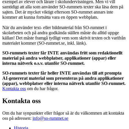
exempel av elever och lärare i skolundervisningen. Men vi vill
samtidigt att alla som använder SO-rummets texter ska läsa dem på
sajten. Det är mycket viktigt eftersom SO-rummet annars inte
kommer att kunna fortsätta vara en öppen webbplats.
När du använder text- eller bildmaterial från SO-rummet i
skolarbeten och på andra godkända ställen måste du alltid uppge
källan! Det måste framgå tydligt vem som skrivit texten och varifrån
materialet kommer (SO-rummet.se, inkl. länk).
SO-rummets texter får INTE användas fritt som redaktionellt
material på andra webbplatser, applikationer (appar) eller
interna nätverk o.s.v. utanför SO-rummet.
SO-rummets texter får heller INTE användas till att prompta
AI-genererat material som presenteras på andra applikationer
(appar), webbplatser eller interna nätverk utanför SO-rummet.
Kontakta oss
om du har frågor.
Kontakta oss
Om du har synpunkter eller frågor så är du välkommen att kontakta
oss på adressen:
info@so-rummet.se
Historia