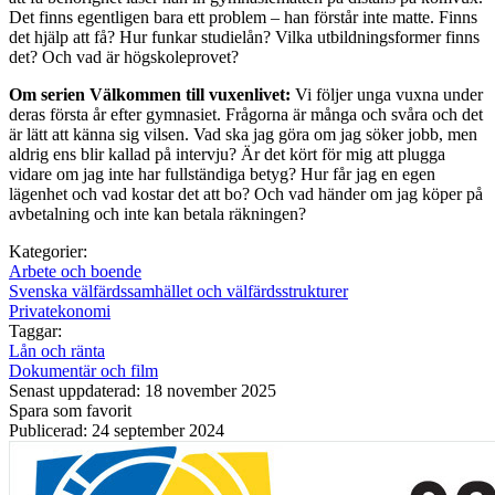
Det finns egentligen bara ett problem – han förstår inte matte. Finns
det hjälp att få? Hur funkar studielån? Vilka utbildningsformer finns
det? Och vad är högskoleprovet?
Om serien Välkommen till vuxenlivet:
Vi följer unga vuxna under
deras första år efter gymnasiet. Frågorna är många och svåra och det
är lätt att känna sig vilsen. Vad ska jag göra om jag söker jobb, men
aldrig ens blir kallad på intervju? Är det kört för mig att plugga
vidare om jag inte har fullständiga betyg? Hur får jag en egen
lägenhet och vad kostar det att bo? Och vad händer om jag köper på
avbetalning och inte kan betala räkningen?
Kategorier:
Arbete och boende
Svenska välfärdssamhället och välfärdsstrukturer
Privatekonomi
Taggar:
Lån och ränta
Dokumentär och film
Senast uppdaterad: 18 november 2025
Spara som favorit
Publicerad: 24 september 2024