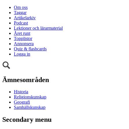
Om oss
Taggar
Artikelarkiv
Podcast
Lektioner och lärarmaterial
Året runt
Topplistor
Annonsera
Quiz & flashcards
Logga in
Ämnesområden
Historia
Religionskunskap
Geografi
Samhällskunskap
Secondary menu