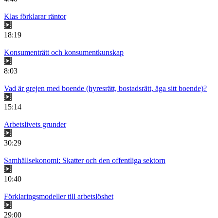
Klas förklarar räntor
18:19
Konsumenträtt och konsumentkunskap
8:03
Vad är grejen med boende (hyresrätt, bostadsrätt, äga sitt boende)?
15:14
Arbetslivets grunder
30:29
Samhällsekonomi: Skatter och den offentliga sektorn
10:40
Förklaringsmodeller till arbetslöshet
29:00