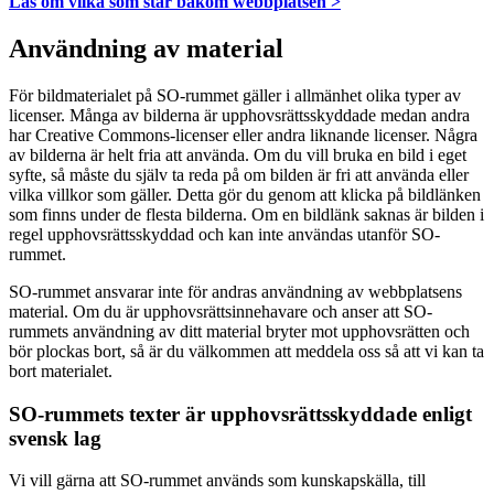
Läs om vilka som står bakom webbplatsen >
Användning av material
För bildmaterialet på SO-rummet gäller i allmänhet olika typer av
licenser. Många av bilderna är upphovsrättsskyddade medan andra
har Creative Commons-licenser eller andra liknande licenser. Några
av bilderna är helt fria att använda. Om du vill bruka en bild i eget
syfte, så måste du själv ta reda på om bilden är fri att använda eller
vilka villkor som gäller. Detta gör du genom att klicka på bildlänken
som finns under de flesta bilderna. Om en bildlänk saknas är bilden i
regel upphovsrättsskyddad och kan inte användas utanför SO-
rummet.
SO-rummet ansvarar inte för andras användning av webbplatsens
material. Om du är upphovsrättsinnehavare och anser att SO-
rummets användning av ditt material bryter mot upphovsrätten och
bör plockas bort, så är du välkommen att meddela oss så att vi kan ta
bort materialet.
SO-rummets texter är upphovsrättsskyddade enligt
svensk lag
Vi vill gärna att SO-rummet används som kunskapskälla, till