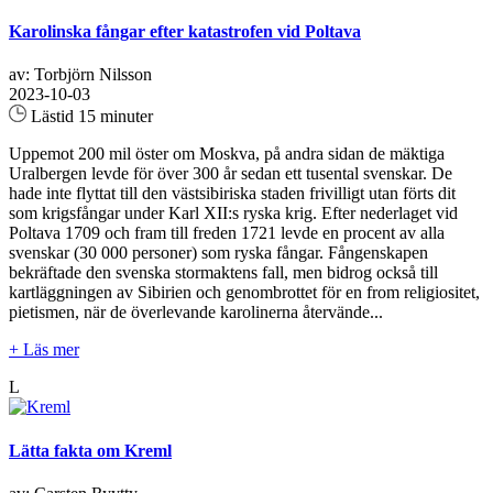
Karolinska fångar efter katastrofen vid Poltava
av: Torbjörn Nilsson
2023-10-03
Lästid 15 minuter
Uppemot 200 mil öster om Moskva, på andra sidan de mäktiga
Uralbergen levde för över 300 år sedan ett tusental svenskar. De
hade inte flyttat till den västsibiriska staden frivilligt utan förts dit
som krigsfångar under Karl XII:s ryska krig. Efter nederlaget vid
Poltava 1709 och fram till freden 1721 levde en procent av alla
svenskar (30 000 personer) som ryska fångar. Fångenskapen
bekräftade den svenska stormaktens fall, men bidrog också till
kartläggningen av Sibirien och genombrottet för en from religiositet,
pietismen, när de överlevande karolinerna återvände...
+ Läs mer
L
Lätta fakta om Kreml