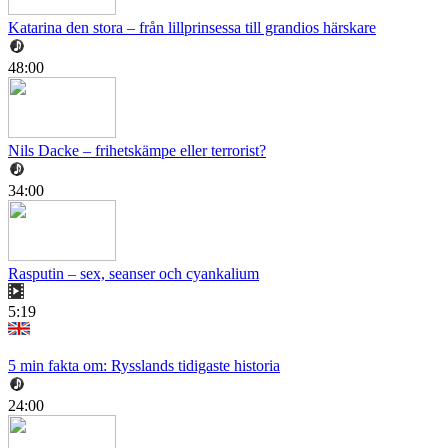
Katarina den stora – från lillprinsessa till grandios härskare
48:00
Nils Dacke – frihetskämpe eller terrorist?
34:00
Rasputin – sex, seanser och cyankalium
5:19
5 min fakta om: Rysslands tidigaste historia
24:00