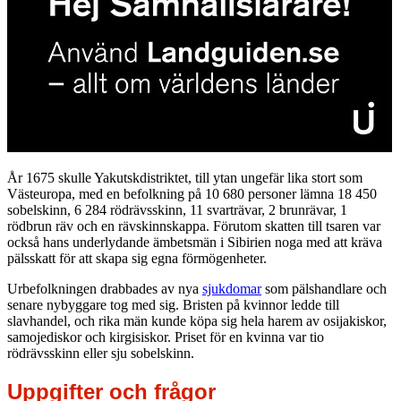
År 1675 skulle Yakutskdistriktet, till ytan ungefär lika stort som
Västeuropa, med en befolkning på 10 680 personer lämna 18 450
sobelskinn, 6 284 rödrävsskinn, 11 svarträvar, 2 brunrävar, 1
rödbrun räv och en rävskinnskappa. Förutom skatten till tsaren var
också hans underlydande ämbetsmän i Sibirien noga med att kräva
pälsskatt för att skapa sig egna förmögenheter.
Urbefolkningen drabbades av nya
sjukdomar
som pälshandlare och
senare nybyggare tog med sig. Bristen på kvinnor ledde till
slavhandel, och rika män kunde köpa sig hela harem av osijakiskor,
samojediskor och kirgisiskor. Priset för en kvinna var tio
rödrävsskinn eller sju sobelskinn.
Uppgifter och frågor