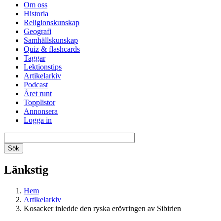
Om oss
Historia
Religionskunskap
Geografi
Samhällskunskap
Quiz & flashcards
Taggar
Lektionstips
Artikelarkiv
Podcast
Året runt
Topplistor
Annonsera
Logga in
Länkstig
Hem
Artikelarkiv
Kosacker inledde den ryska erövringen av Sibirien