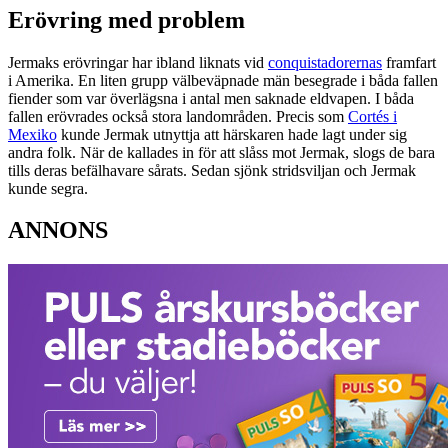
Erövring med problem
Jermaks erövringar har ibland liknats vid
conquistadorernas
framfart
i Amerika. En liten grupp välbeväpnade män besegrade i båda fallen
fiender som var överlägsna i antal men saknade eldvapen. I båda
fallen erövrades också stora landområden. Precis som
Cortés i
Mexiko
kunde Jermak utnyttja att härskaren hade lagt under sig
andra folk. När de kallades in för att slåss mot Jermak, slogs de bara
tills deras befälhavare sårats. Sedan sjönk stridsviljan och Jermak
kunde segra.
ANNONS