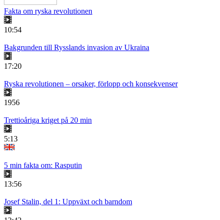
Fakta om ryska revolutionen
10:54
Bakgrunden till Rysslands invasion av Ukraina
17:20
Ryska revolutionen – orsaker, förlopp och konsekvenser
1956
Trettioåriga kriget på 20 min
5:13
5 min fakta om: Rasputin
13:56
Josef Stalin, del 1: Uppväxt och barndom