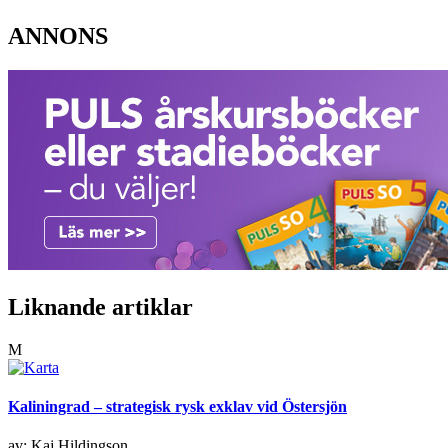
ANNONS
Liknande artiklar
M
Kaliningrad – strategisk rysk exklav vid Östersjön
av: Kaj Hildingson