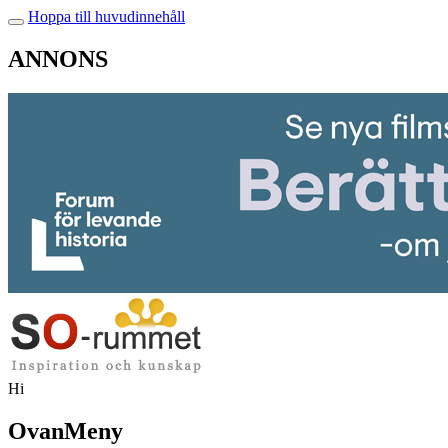
Hoppa till huvudinnehåll
ANNONS
Hi
OvanMeny