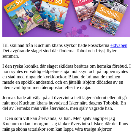
Till skillnad från Kuchum khans styrkor hade kosackerna
eldvapen
.
Det avgörande slaget stod där floderna Tobol och Irtysj flyter
samman.
I den ryska krönika där slaget skildras berättas om hemska förebud. I
norr syntes en väldig eldpelare stiga mot skyn och på toppen syntes
en stad med ringande kyrkklockor. Bland de brinnande molnen
rasade en spöklik andestrid, och en jättelik isbjörn dödades av en
liten svart björn men återuppstod efter tre dagar.
Jermak hade att välja på att övervintra i ett läger söderut eller att gå
rakt mot Kuchum khans huvudstad Isker nära dagens Tobolsk. En
del av Jermaks män ville återvända, men själv vägrade han.
- Den som vill kan återvända, sa han. Men själv angriper jag
Kuchum redan i morgon. Jag tänker övervintra i Isker, där det finns
många sköna tatariskor som kan lappa våra trasiga skjortor.