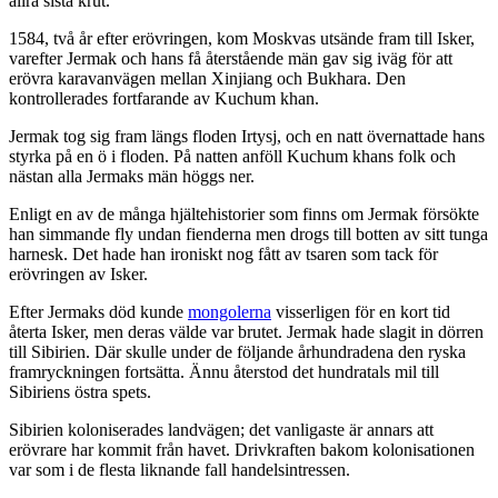
allra sista krut.
1584, två år efter erövringen, kom Moskvas utsände fram till Isker,
varefter Jermak och hans få återstående män gav sig iväg för att
erövra karavanvägen mellan Xinjiang och Bukhara. Den
kontrollerades fortfarande av Kuchum khan.
Jermak tog sig fram längs floden Irtysj, och en natt övernattade hans
styrka på en ö i floden. På natten anföll Kuchum khans folk och
nästan alla Jermaks män höggs ner.
Enligt en av de många hjältehistorier som finns om Jermak försökte
han simmande fly undan fienderna men drogs till botten av sitt tunga
harnesk. Det hade han ironiskt nog fått av tsaren som tack för
erövringen av Isker.
Efter Jermaks död kunde
mongolerna
visserligen för en kort tid
återta Isker, men deras välde var brutet. Jermak hade slagit in dörren
till Sibirien. Där skulle under de följande århundradena den ryska
framryckningen fortsätta. Ännu återstod det hundratals mil till
Sibiriens östra spets.
Sibirien koloniserades landvägen; det vanligaste är annars att
erövrare har kommit från havet. Drivkraften bakom kolonisationen
var som i de flesta liknande fall handelsintressen.