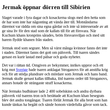
Jermak öppnar dörren till Sibirien
Slaget varade i fyra dagar och kosackerna slogs med den hetta som
de har som inte har någonting att vända åter till. Motståndarna
däremot var rädda om sina egna gårdar och inte så intresserade av att
ge sina liv för den stad som de kallats till för att försvara. När
Kuchum khans kronprins sårades, bröts försvarsviljan och med sitt
harem flydde khanen från staden.
Jermak stod som segrare. Men så värst många kvinnor fanns det inte
i staden. Däremot fanns det gott om pälsverk. Till tsaren sändes
genast en kurir lastad med pälsar och goda nyheter.
Det var i rättan tid. Omgiven av bekymmer, inrikes uppror och ett
krig mot
Sverige
hade tsaren anklagat Stroganovs för att anstifta krig
och för att stödja plundrare och mördare som Jermak och hans band.
Jermak skulle genast kallas tillbaka, löd tsarens order till Stroganovs,
annars hotade de strängaste straff kosackerna.
När Jermaks budbärare lade 2 400 sobelskinn och andra dyrbara
pälsverk vid tsarens tron och berättade att Kuchum khan besegrats
blev det andra tongångar. Tsaren förlät Jermak för alla brott som han
kunde tänkas ha begått och sände honom värdefulla gåvor som tack.