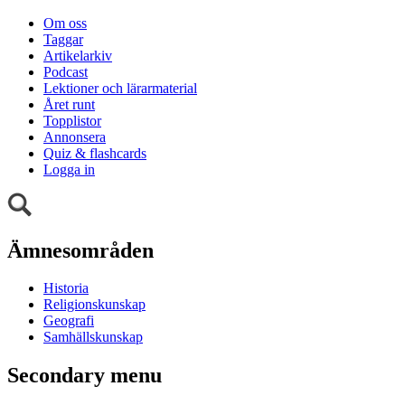
Om oss
Taggar
Artikelarkiv
Podcast
Lektioner och lärarmaterial
Året runt
Topplistor
Annonsera
Quiz & flashcards
Logga in
Ämnesområden
Historia
Religionskunskap
Geografi
Samhällskunskap
Secondary menu