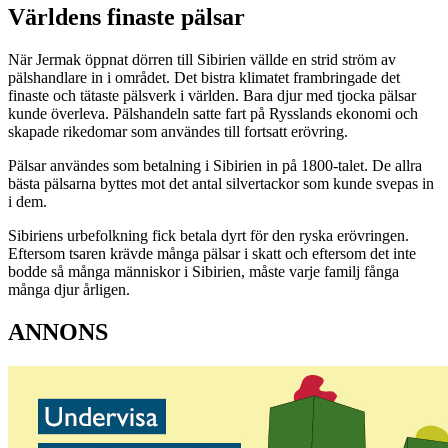
Världens finaste pälsar
När Jermak öppnat dörren till Sibirien vällde en strid ström av
pälshandlare in i området. Det bistra klimatet frambringade det
finaste och tätaste pälsverk i världen. Bara djur med tjocka pälsar
kunde överleva. Pälshandeln satte fart på Rysslands ekonomi och
skapade rikedomar som användes till fortsatt erövring.
Pälsar användes som betalning i Sibirien in på 1800-talet. De allra
bästa pälsarna byttes mot det antal silvertackor som kunde svepas in
i dem.
Sibiriens urbefolkning fick betala dyrt för den ryska erövringen.
Eftersom tsaren krävde många pälsar i skatt och eftersom det inte
bodde så många människor i Sibirien, måste varje familj fånga
många djur årligen.
ANNONS