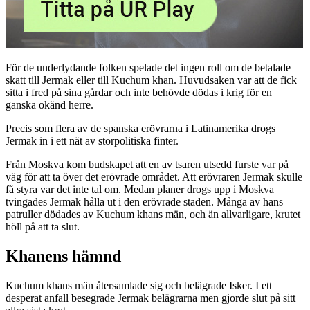
För de underlydande folken spelade det ingen roll om de betalade
skatt till Jermak eller till Kuchum khan. Huvudsaken var att de fick
sitta i fred på sina gårdar och inte behövde dödas i krig för en
ganska okänd herre.
Precis som flera av de spanska erövrarna i Latinamerika drogs
Jermak in i ett nät av storpolitiska finter.
Från Moskva kom budskapet att en av tsaren utsedd furste var på
väg för att ta över det erövrade området. Att erövraren Jermak skulle
få styra var det inte tal om. Medan planer drogs upp i Moskva
tvingades Jermak hålla ut i den erövrade staden. Många av hans
patruller dödades av Kuchum khans män, och än allvarligare, krutet
höll på att ta slut.
Khanens hämnd
Kuchum khans män återsamlade sig och belägrade Isker. I ett
desperat anfall besegrade Jermak belägrarna men gjorde slut på sitt