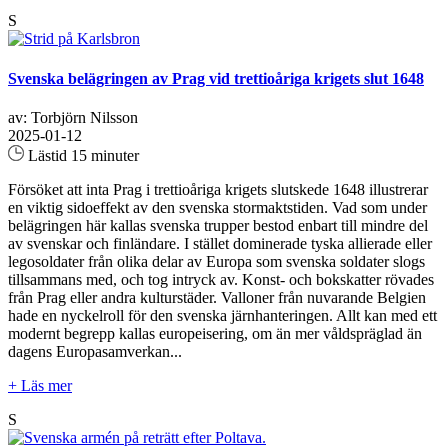
S
Svenska belägringen av Prag vid trettioåriga krigets slut 1648
av: Torbjörn Nilsson
2025-01-12
Lästid 15 minuter
Försöket att inta Prag i trettioåriga krigets slutskede 1648 illustrerar
en viktig sidoeffekt av den svenska stormaktstiden. Vad som under
belägringen här kallas svenska trupper bestod enbart till mindre del
av svenskar och finländare. I stället dominerade tyska allierade eller
legosoldater från olika delar av Europa som svenska soldater slogs
tillsammans med, och tog intryck av. Konst- och bokskatter rövades
från Prag eller andra kulturstäder. Valloner från nuvarande Belgien
hade en nyckelroll för den svenska järnhanteringen. Allt kan med ett
modernt begrepp kallas europeisering, om än mer våldspräglad än
dagens Europasamverkan...
+ Läs mer
S