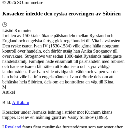
© 2026 SO-rummet.se
Kosacker inledde den ryska erövringen av Sibirien
Lästid 8 minuter
I mitten av 1500-talet ökade pälshandeln mellan Ryssland och
England och engelska fartyg gick regelbundet till Vita havskusten.
Den ryske tsaren Ivan IV (1530-1584) ville gärna hålla noggrann
kontroll över handeln, och därför utsåg han Anika Stroganov till
övervakare. Stroganovs var sedan 1300-talet Rysslands mäktigaste
handelsfamilj. Familjen hade ensamrätt till pälshandeln med Sibirien
och hade av tsaren fått rätten att kolonisera och styra väldiga
landområden. Tsar Ivan ville utvidga sitt välde och vapen var det
han helst ville ha från engelsmännen. Ivan drömde dels om att
behärska hela Sibirien, dels om att kontrollera en väg till Kina.
M
Artikel
Bild:
ArtLib.ru
Kosacker under Jermaks ledning i strider mot Kuchum khans
trupper. Del av en målning gjord av Vasily Surikov (1895).
I
Ryssland
fanns flera muslimska furstendömen som var rester efter