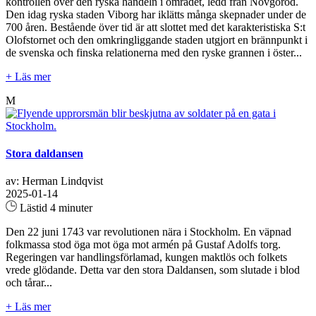
kontrollen över den ryska handeln i området, ledd från Novgorod.
Den idag ryska staden Viborg har iklätts många skepnader under de
700 åren. Bestående över tid är att slottet med det karakteristiska S:t
Olofstornet och den omkringliggande staden utgjort en brännpunkt i
de svenska och finska relationerna med den ryske grannen i öster...
+ Läs mer
M
Stora daldansen
av: Herman Lindqvist
2025-01-14
Lästid 4 minuter
Den 22 juni 1743 var revolutionen nära i Stockholm. En väpnad
folkmassa stod öga mot öga mot armén på Gustaf Adolfs torg.
Regeringen var handlingsförlamad, kungen maktlös och folkets
vrede glödande. Detta var den stora Daldansen, som slutade i blod
och tårar...
+ Läs mer