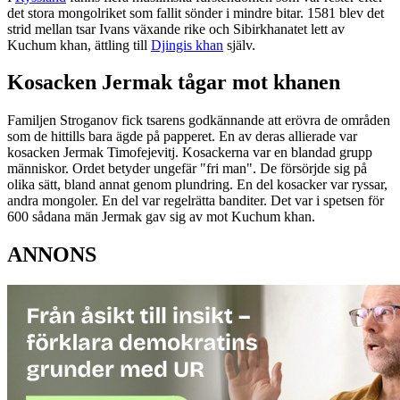
det stora mongolriket som fallit sönder i mindre bitar. 1581 blev det
strid mellan tsar Ivans växande rike och Sibirkhanatet lett av
Kuchum khan, ättling till
Djingis khan
själv.
Kosacken Jermak tågar mot khanen
Familjen Stroganov fick tsarens godkännande att erövra de områden
som de hittills bara ägde på papperet. En av deras allierade var
kosacken Jermak Timofejevitj. Kosackerna var en blandad grupp
människor. Ordet betyder ungefär "fri man". De försörjde sig på
olika sätt, bland annat genom plundring. En del kosacker var ryssar,
andra mongoler. En del var regelrätta banditer. Det var i spetsen för
600 sådana män Jermak gav sig av mot Kuchum khan.
ANNONS