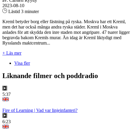
av: Carsten Ryytty
2023-08-10
Lästid 3 minuter
Kreml betyder borg eller fästning på ryska. Moskva har ett Kreml,
men det har också många andra ryska städer. Kreml i Moskva
anlades för att skydda den inre staden mot angripare. 47 tsarer ligger
begravda bakom Kremls murar. Än idag är Kreml liktydigt med
Rysslands maktcentrum...
+ Läs mer
Visa fler
Liknande filmer och poddradio
5:37
Fire of Learning | Vad var linjeinfanteri?
6:23