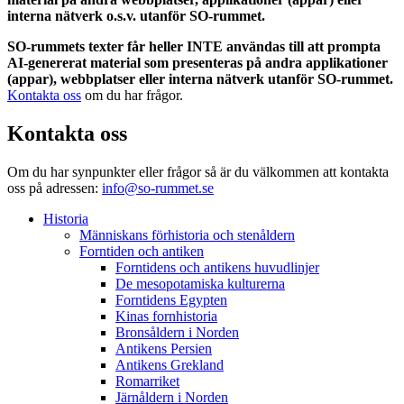
interna nätverk o.s.v. utanför SO-rummet.
SO-rummets texter får heller INTE användas till att prompta
AI-genererat material som presenteras på andra applikationer
(appar), webbplatser eller interna nätverk utanför SO-rummet.
Kontakta oss
om du har frågor.
Kontakta oss
Om du har synpunkter eller frågor så är du välkommen att kontakta
oss på adressen:
info@so-rummet.se
Historia
Människans förhistoria och stenåldern
Forntiden och antiken
Forntidens och antikens huvudlinjer
De mesopotamiska kulturerna
Forntidens Egypten
Kinas fornhistoria
Bronsåldern i Norden
Antikens Persien
Antikens Grekland
Romarriket
Järnåldern i Norden