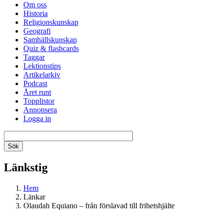
Om oss
Historia
Religionskunskap
Geografi
Samhällskunskap
Quiz & flashcards
Taggar
Lektionstips
Artikelarkiv
Podcast
Året runt
Topplistor
Annonsera
Logga in
Länkstig
Hem
Länkar
Olaudah Equiano – från förslavad till frihetshjälte