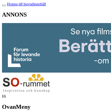
Hoppa till huvudinnehåll
ANNONS
Hi
OvanMeny