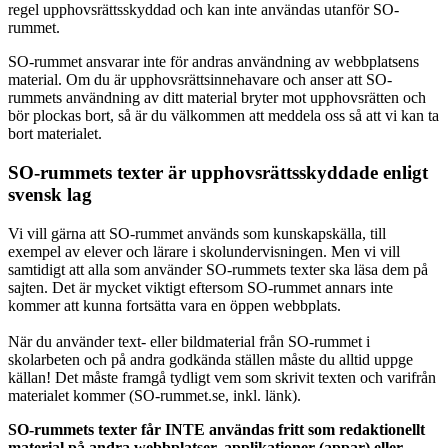
regel upphovsrättsskyddad och kan inte användas utanför SO-
rummet.
SO-rummet ansvarar inte för andras användning av webbplatsens
material. Om du är upphovsrättsinnehavare och anser att SO-
rummets användning av ditt material bryter mot upphovsrätten och
bör plockas bort, så är du välkommen att meddela oss så att vi kan ta
bort materialet.
SO-rummets texter är upphovsrättsskyddade enligt
svensk lag
Vi vill gärna att SO-rummet används som kunskapskälla, till
exempel av elever och lärare i skolundervisningen. Men vi vill
samtidigt att alla som använder SO-rummets texter ska läsa dem på
sajten. Det är mycket viktigt eftersom SO-rummet annars inte
kommer att kunna fortsätta vara en öppen webbplats.
När du använder text- eller bildmaterial från SO-rummet i
skolarbeten och på andra godkända ställen måste du alltid uppge
källan! Det måste framgå tydligt vem som skrivit texten och varifrån
materialet kommer (SO-rummet.se, inkl. länk).
SO-rummets texter får INTE användas fritt som redaktionellt
material på andra webbplatser, applikationer (appar) eller