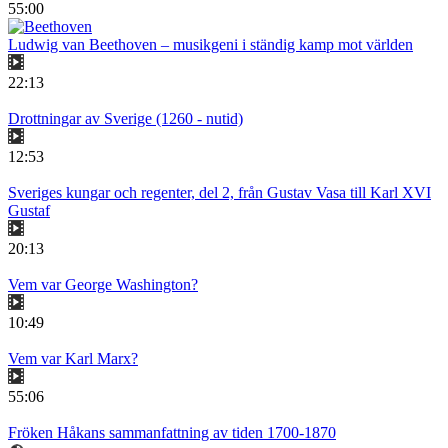
55:00
Ludwig van Beethoven – musikgeni i ständig kamp mot världen
22:13
Drottningar av Sverige (1260 - nutid)
12:53
Sveriges kungar och regenter, del 2, från Gustav Vasa till Karl XVI
Gustaf
20:13
Vem var George Washington?
10:49
Vem var Karl Marx?
55:06
Fröken Håkans sammanfattning av tiden 1700-1870