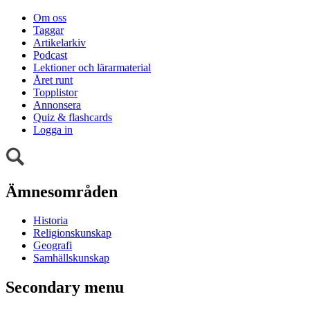
Om oss
Taggar
Artikelarkiv
Podcast
Lektioner och lärarmaterial
Året runt
Topplistor
Annonsera
Quiz & flashcards
Logga in
Ämnesområden
Historia
Religionskunskap
Geografi
Samhällskunskap
Secondary menu