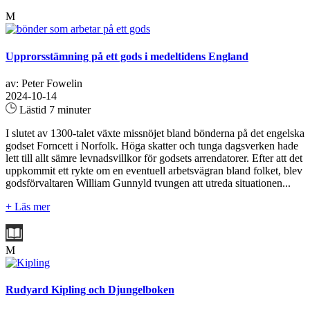
M
Upprorsstämning på ett gods i medeltidens England
av: Peter Fowelin
2024-10-14
Lästid 7 minuter
I slutet av 1300-talet växte missnöjet bland bönderna på det engelska
godset Forncett i Norfolk. Höga skatter och tunga dagsverken hade
lett till allt sämre levnadsvillkor för godsets arrendatorer. Efter att det
uppkommit ett rykte om en eventuell arbetsvägran bland folket, blev
godsförvaltaren William Gunnyld tvungen att utreda situationen...
+ Läs mer
M
Rudyard Kipling och Djungelboken