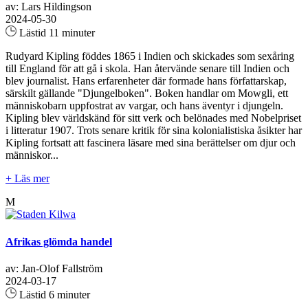
av: Lars Hildingson
2024-05-30
Lästid 11 minuter
Rudyard Kipling föddes 1865 i Indien och skickades som sexåring
till England för att gå i skola. Han återvände senare till Indien och
blev journalist. Hans erfarenheter där formade hans författarskap,
särskilt gällande "Djungelboken". Boken handlar om Mowgli, ett
människobarn uppfostrat av vargar, och hans äventyr i djungeln.
Kipling blev världskänd för sitt verk och belönades med Nobelpriset
i litteratur 1907. Trots senare kritik för sina kolonialistiska åsikter har
Kipling fortsatt att fascinera läsare med sina berättelser om djur och
människor...
+ Läs mer
M
Afrikas glömda handel
av: Jan-Olof Fallström
2024-03-17
Lästid 6 minuter