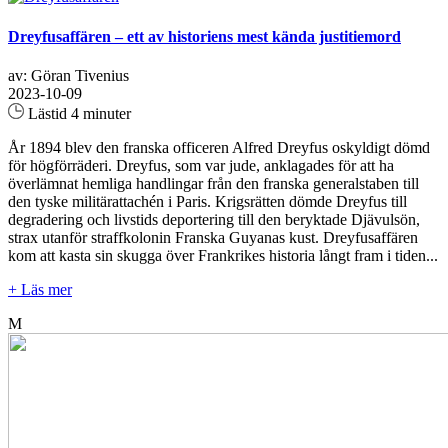
Dreyfusaffären – ett av historiens mest kända justitiemord
av: Göran Tivenius
2023-10-09
Lästid 4 minuter
År 1894 blev den franska officeren Alfred Dreyfus oskyldigt dömd
för högförräderi. Dreyfus, som var jude, anklagades för att ha
överlämnat hemliga handlingar från den franska generalstaben till
den tyske militärattachén i Paris. Krigsrätten dömde Dreyfus till
degradering och livstids deportering till den beryktade Djävulsön,
strax utanför straffkolonin Franska Guyanas kust. Dreyfusaffären
kom att kasta sin skugga över Frankrikes historia långt fram i tiden...
+ Läs mer
M