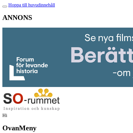
Hoppa till huvudinnehåll
ANNONS
Hi
OvanMeny