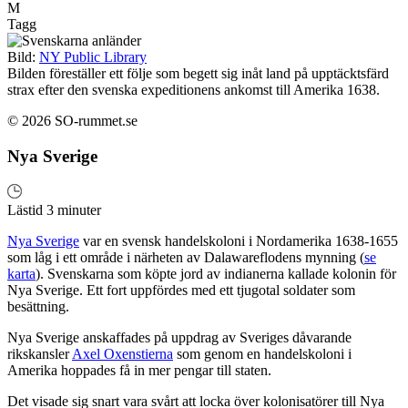
M
Tagg
Bild:
NY Public Library
Bilden föreställer ett följe som begett sig inåt land på upptäcktsfärd
strax efter den svenska expeditionens ankomst till Amerika 1638.
© 2026 SO-rummet.se
Nya Sverige
Lästid 3 minuter
Nya Sverige
var en svensk handelskoloni i Nordamerika 1638-1655
som låg i ett område i närheten av Dalawareflodens mynning (
se
karta
). Svenskarna som köpte jord av indianerna kallade kolonin för
Nya Sverige. Ett fort uppfördes med ett tjugotal soldater som
besättning.
Nya Sverige anskaffades på uppdrag av Sveriges dåvarande
rikskansler
Axel Oxenstierna
som genom en handelskoloni i
Amerika hoppades få in mer pengar till staten.
Det visade sig snart vara svårt att locka över kolonisatörer till Nya