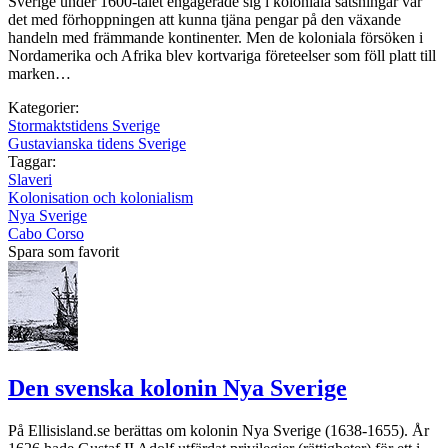
Sverige under 1600-talet engagerade sig i koloniala satsningar var
det med förhoppningen att kunna tjäna pengar på den växande
handeln med främmande kontinenter. Men de koloniala försöken i
Nordamerika och Afrika blev kortvariga företeelser som föll platt till
marken…
Kategorier:
Stormaktstidens Sverige
Gustavianska tidens Sverige
Taggar:
Slaveri
Kolonisation och kolonialism
Nya Sverige
Cabo Corso
Spara som favorit
Den svenska kolonin Nya Sverige
På Ellisisland.se berättas om kolonin Nya Sverige (1638-1655). År