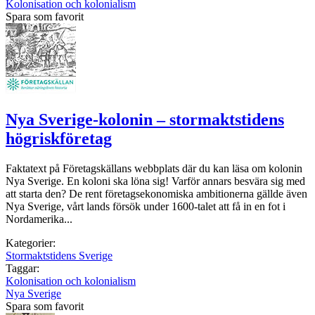
Kolonisation och kolonialism
Spara som favorit
Nya Sverige-kolonin – stormaktstidens
högriskföretag
Faktatext på Företagskällans webbplats där du kan läsa om kolonin
Nya Sverige. En koloni ska löna sig! Varför annars besvära sig med
att starta den? De rent företagsekonomiska ambitionerna gällde även
Nya Sverige, vårt lands försök under 1600-talet att få in en fot i
Nordamerika...
Kategorier:
Stormaktstidens Sverige
Taggar:
Kolonisation och kolonialism
Nya Sverige
Spara som favorit