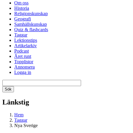
Om oss
Historia
Religionskunskap
Geografi
Samhällskunskap
Quiz & flashcards
Taggar
Lektionstips
Artikelarkiv
Podcast
Året runt
Topplistor
Annonsera
Logga in
Länkstig
Hem
Taggar
Nya Sverige