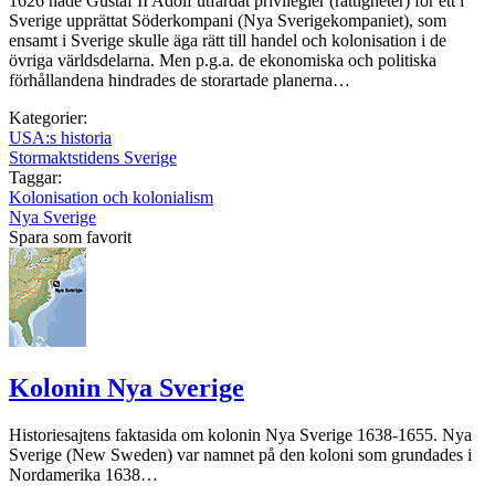
1626 hade Gustaf II Adolf utfärdat privilegier (rättigheter) för ett i
Sverige upprättat Söderkompani (Nya Sverigekompaniet), som
ensamt i Sverige skulle äga rätt till handel och kolonisation i de
övriga världsdelarna. Men p.g.a. de ekonomiska och politiska
förhållandena hindrades de storartade planerna…
Kategorier:
USA:s historia
Stormaktstidens Sverige
Taggar:
Kolonisation och kolonialism
Nya Sverige
Spara som favorit
Kolonin Nya Sverige
Historiesajtens faktasida om kolonin Nya Sverige 1638-1655. Nya
Sverige (New Sweden) var namnet på den koloni som grundades i
Nordamerika 1638…