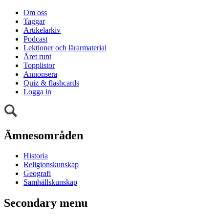
Om oss
Taggar
Artikelarkiv
Podcast
Lektioner och lärarmaterial
Året runt
Topplistor
Annonsera
Quiz & flashcards
Logga in
Ämnesområden
Historia
Religionskunskap
Geografi
Samhällskunskap
Secondary menu