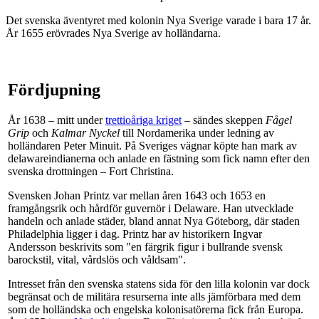
Det svenska äventyret med kolonin Nya Sverige varade i bara 17 år.
År 1655 erövrades Nya Sverige av holländarna.
Fördjupning
År 1638 – mitt under
trettioåriga kriget
– sändes skeppen
Fågel
Grip
och
Kalmar Nyckel
till Nordamerika under ledning av
holländaren Peter Minuit. På Sveriges vägnar köpte han mark av
delawareindianerna och anlade en fästning som fick namn efter den
svenska drottningen – Fort Christina.
Svensken Johan Printz var mellan åren 1643 och 1653 en
framgångsrik och hårdför guvernör i Delaware. Han utvecklade
handeln och anlade städer, bland annat Nya Göteborg, där staden
Philadelphia ligger i dag. Printz har av historikern Ingvar
Andersson beskrivits som "en färgrik figur i bullrande svensk
barockstil, vital, vårdslös och våldsam".
Intresset från den svenska statens sida för den lilla kolonin var dock
begränsat och de militära resurserna inte alls jämförbara med dem
som de holländska och engelska kolonisatörerna fick från Europa.