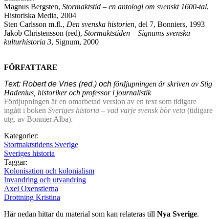
Magnus Bergsten,
Stormaktstid – en antologi om svenskt 1600-tal
,
Historiska Media, 2004
Sten Carlsson m.fl.,
Den svenska historien,
del 7, Bonniers, 1993
Jakob Christensson (red),
Stormaktstiden – Signums svenska
kulturhistoria 3
, Signum, 2000
FÖRFATTARE
Text: Robert de Vries (red.) och
fördjupningen är skriven av Stig
Hadenius, historiker och professor i journalistik
Fördjupningen är en omarbetad version av en text som tidigare
ingått i boken
Sveriges historia – vad varje svensk bör veta
(tidigare
utg. av Bonnier Alba).
Kategorier:
Stormaktstidens Sverige
Sveriges historia
Taggar:
Kolonisation och kolonialism
Invandring och utvandring
Axel Oxenstierna
Drottning Kristina
Här nedan hittar du material som kan relateras till
Nya Sverige
.