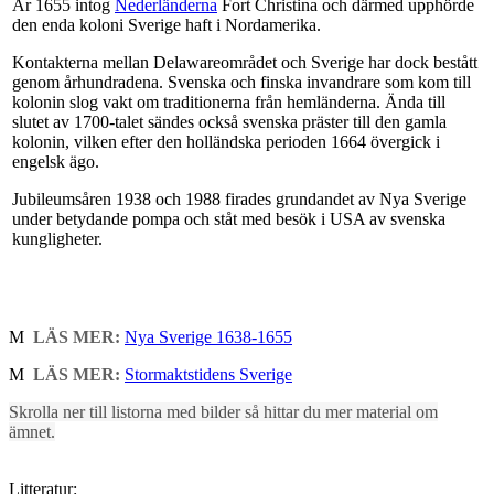
År 1655 intog
Nederländerna
Fort Christina och därmed upphörde
den enda koloni Sverige haft i Nordamerika.
Kontakterna mellan Delawareområdet och Sverige har dock bestått
genom århundradena. Svenska och finska invandrare som kom till
kolonin slog vakt om traditionerna från hemländerna. Ända till
slutet av 1700-talet sändes också svenska präster till den gamla
kolonin, vilken efter den holländska perioden 1664 övergick i
engelsk ägo.
Jubileumsåren 1938 och 1988 firades grundandet av Nya Sverige
under betydande pompa och ståt med besök i USA av svenska
kungligheter.
M
LÄS MER:
Nya Sverige 1638-1655
M
LÄS MER:
Stormaktstidens Sverige
Skrolla ner till listorna med bilder så hittar du mer material om
ämnet.
Litteratur: