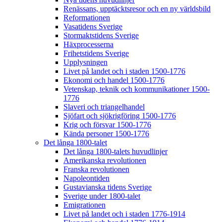
Renässans, upptäcktsresor och en ny världsbild
Reformationen
Vasatidens Sverige
Stormaktstidens Sverige
Häxprocesserna
Frihetstidens Sverige
Upplysningen
Livet på landet och i staden 1500-1776
Ekonomi och handel 1500-1776
Vetenskap, teknik och kommunikationer 1500-
1776
Slaveri och triangelhandel
Sjöfart och sjökrigföring 1500-1776
Krig och försvar 1500-1776
Kända personer 1500-1776
Det långa 1800-talet
Det långa 1800-talets huvudlinjer
Amerikanska revolutionen
Franska revolutionen
Napoleontiden
Gustavianska tidens Sverige
Sverige under 1800-talet
Emigrationen
Livet på landet och i staden 1776-1914