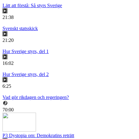
Lätt att förstå: Så styrs Sverige
21:38
Svenskt statsskick
21:20
Hur Sverige styrs, del 1
16:02
Hur Sverige styrs, del 2
6:25
Vad gör rikdagen och regeringen?
70:00
P3 Dystopia om: Demokratins reträtt