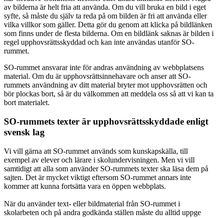
av bilderna är helt fria att använda. Om du vill bruka en bild i eget
syfte, så måste du själv ta reda på om bilden är fri att använda eller
vilka villkor som gäller. Detta gör du genom att klicka på bildlänken
som finns under de flesta bilderna. Om en bildlänk saknas är bilden i
regel upphovsrättsskyddad och kan inte användas utanför SO-
rummet.
SO-rummet ansvarar inte för andras användning av webbplatsens
material. Om du är upphovsrättsinnehavare och anser att SO-
rummets användning av ditt material bryter mot upphovsrätten och
bör plockas bort, så är du välkommen att meddela oss så att vi kan ta
bort materialet.
SO-rummets texter är upphovsrättsskyddade enligt
svensk lag
Vi vill gärna att SO-rummet används som kunskapskälla, till
exempel av elever och lärare i skolundervisningen. Men vi vill
samtidigt att alla som använder SO-rummets texter ska läsa dem på
sajten. Det är mycket viktigt eftersom SO-rummet annars inte
kommer att kunna fortsätta vara en öppen webbplats.
När du använder text- eller bildmaterial från SO-rummet i
skolarbeten och på andra godkända ställen måste du alltid uppge