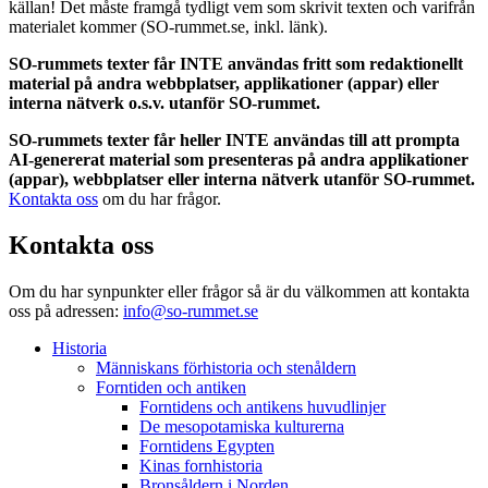
källan! Det måste framgå tydligt vem som skrivit texten och varifrån
materialet kommer (SO-rummet.se, inkl. länk).
SO-rummets texter får INTE användas fritt som redaktionellt
material på andra webbplatser, applikationer (appar) eller
interna nätverk o.s.v. utanför SO-rummet.
SO-rummets texter får heller INTE användas till att prompta
AI-genererat material som presenteras på andra applikationer
(appar), webbplatser eller interna nätverk utanför SO-rummet.
Kontakta oss
om du har frågor.
Kontakta oss
Om du har synpunkter eller frågor så är du välkommen att kontakta
oss på adressen:
info@so-rummet.se
Historia
Människans förhistoria och stenåldern
Forntiden och antiken
Forntidens och antikens huvudlinjer
De mesopotamiska kulturerna
Forntidens Egypten
Kinas fornhistoria
Bronsåldern i Norden