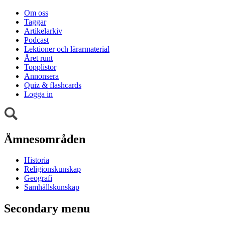
Om oss
Taggar
Artikelarkiv
Podcast
Lektioner och lärarmaterial
Året runt
Topplistor
Annonsera
Quiz & flashcards
Logga in
Ämnesområden
Historia
Religionskunskap
Geografi
Samhällskunskap
Secondary menu