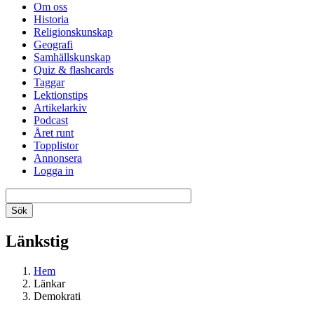
Om oss
Historia
Religionskunskap
Geografi
Samhällskunskap
Quiz & flashcards
Taggar
Lektionstips
Artikelarkiv
Podcast
Året runt
Topplistor
Annonsera
Logga in
Länkstig
Hem
Länkar
Demokrati