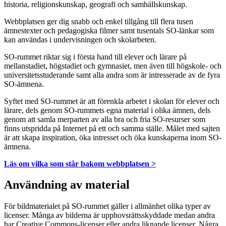
historia, religionskunskap, geografi och samhällskunskap.
Webbplatsen ger dig snabb och enkel tillgång till flera tusen
ämnestexter och pedagogiska filmer samt tusentals SO-länkar som
kan användas i undervisningen och skolarbeten.
SO-rummet riktar sig i första hand till elever och lärare på
mellanstadiet, högstadiet och gymnasiet, men även till högskole- och
universitetsstuderande samt alla andra som är intresserade av de fyra
SO-ämnena.
Syftet med SO-rummet är att förenkla arbetet i skolan för elever och
lärare, dels genom SO-rummets egna material i olika ämnen, dels
genom att samla merparten av alla bra och fria SO-resurser som
finns utspridda på Internet på ett och samma ställe. Målet med sajten
är att skapa inspiration, öka intresset och öka kunskaperna inom SO-
ämnena.
Läs om vilka som står bakom webbplatsen >
Användning av material
För bildmaterialet på SO-rummet gäller i allmänhet olika typer av
licenser. Många av bilderna är upphovsrättsskyddade medan andra
har Creative Commons-licenser eller andra liknande licenser. Några