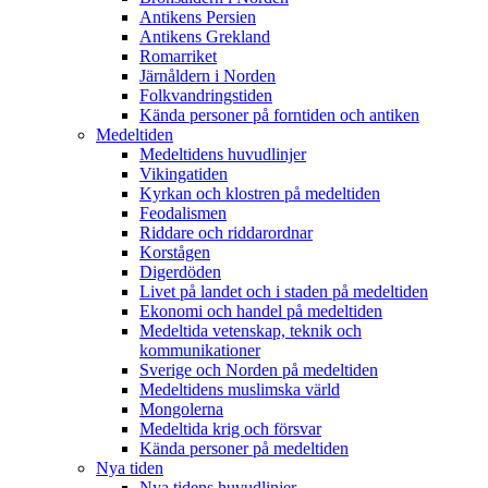
Antikens Persien
Antikens Grekland
Romarriket
Järnåldern i Norden
Folkvandringstiden
Kända personer på forntiden och antiken
Medeltiden
Medeltidens huvudlinjer
Vikingatiden
Kyrkan och klostren på medeltiden
Feodalismen
Riddare och riddarordnar
Korstågen
Digerdöden
Livet på landet och i staden på medeltiden
Ekonomi och handel på medeltiden
Medeltida vetenskap, teknik och
kommunikationer
Sverige och Norden på medeltiden
Medeltidens muslimska värld
Mongolerna
Medeltida krig och försvar
Kända personer på medeltiden
Nya tiden
Nya tidens huvudlinjer