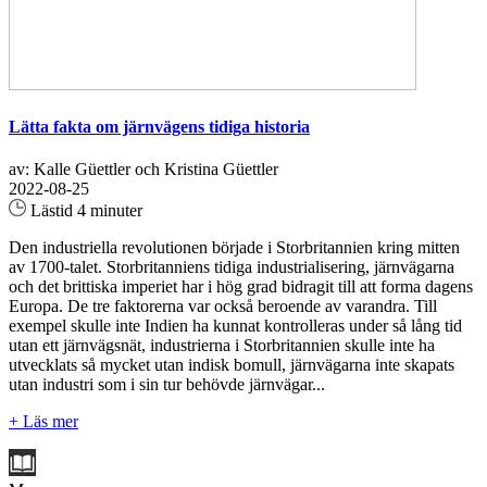
Lätta fakta om järnvägens tidiga historia
av: Kalle Güettler och Kristina Güettler
2022-08-25
Lästid 4 minuter
Den industriella revolutionen började i Storbritannien kring mitten
av 1700-talet. Storbritanniens tidiga industrialisering, järnvägarna
och det brittiska imperiet har i hög grad bidragit till att forma dagens
Europa. De tre faktorerna var också beroende av varandra. Till
exempel skulle inte Indien ha kunnat kontrolleras under så lång tid
utan ett järnvägsnät, industrierna i Storbritannien skulle inte ha
utvecklats så mycket utan indisk bomull, järnvägarna inte skapats
utan industri som i sin tur behövde järnvägar...
+ Läs mer