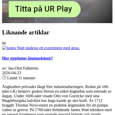
Liknande artiklar
M
Hur uppfanns ångmaskinen?
av: Jan-Olof Fallström
2026-04-23
Lästid 11 minuter
Ångkraften prövades långt före industrialiseringen. Redan på 100-
talet e.Kr beskrev greken Heron en enkel ångturbin som roterade av
ångan. Under 1600-talet visade Otto von Guericke med sina
Magdeburgska halvklot hur ånga kunde ge stor kraft. År 1712
byggde Thomas Newcomen en praktisk ångmaskin för att pumpa
vatten ur gruvor. På 1760-talet förbättrade James Watt tekniken med
en separat kondensor som sparade mycket bränsle och gjorde