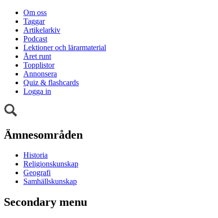
Om oss
Taggar
Artikelarkiv
Podcast
Lektioner och lärarmaterial
Året runt
Topplistor
Annonsera
Quiz & flashcards
Logga in
Ämnesområden
Historia
Religionskunskap
Geografi
Samhällskunskap
Secondary menu