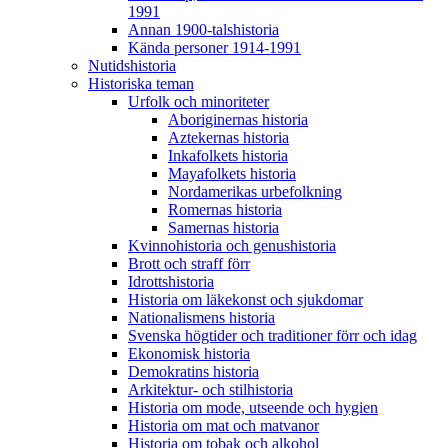
1991
Annan 1900-talshistoria
Kända personer 1914-1991
Nutidshistoria
Historiska teman
Urfolk och minoriteter
Aboriginernas historia
Aztekernas historia
Inkafolkets historia
Mayafolkets historia
Nordamerikas urbefolkning
Romernas historia
Samernas historia
Kvinnohistoria och genushistoria
Brott och straff förr
Idrottshistoria
Historia om läkekonst och sjukdomar
Nationalismens historia
Svenska högtider och traditioner förr och idag
Ekonomisk historia
Demokratins historia
Arkitektur- och stilhistoria
Historia om mode, utseende och hygien
Historia om mat och matvanor
Historia om tobak och alkohol