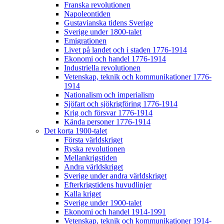
Franska revolutionen
Napoleontiden
Gustavianska tidens Sverige
Sverige under 1800-talet
Emigrationen
Livet på landet och i staden 1776-1914
Ekonomi och handel 1776-1914
Industriella revolutionen
Vetenskap, teknik och kommunikationer 1776-
1914
Nationalism och imperialism
Sjöfart och sjökrigföring 1776-1914
Krig och försvar 1776-1914
Kända personer 1776-1914
Det korta 1900-talet
Första världskriget
Ryska revolutionen
Mellankrigstiden
Andra världskriget
Sverige under andra världskriget
Efterkrigstidens huvudlinjer
Kalla kriget
Sverige under 1900-talet
Ekonomi och handel 1914-1991
Vetenskap, teknik och kommunikationer 1914-