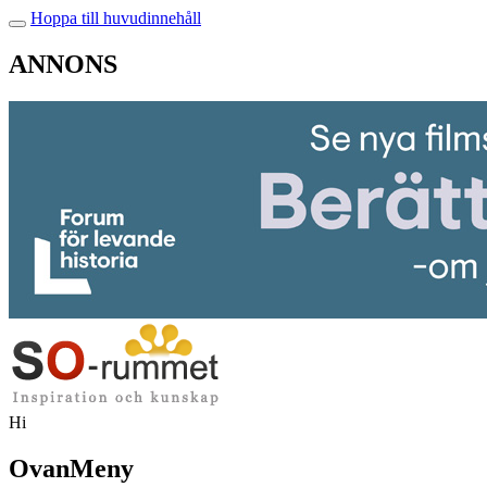
Hoppa till huvudinnehåll
ANNONS
Hi
OvanMeny