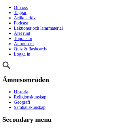
Om oss
Taggar
Artikelarkiv
Podcast
Lektioner och lärarmaterial
Året runt
Topplistor
Annonsera
Quiz & flashcards
Logga in
Ämnesområden
Historia
Religionskunskap
Geografi
Samhällskunskap
Secondary menu