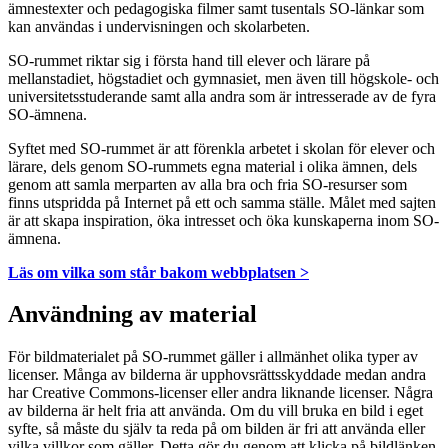
ämnestexter och pedagogiska filmer samt tusentals SO-länkar som
kan användas i undervisningen och skolarbeten.
SO-rummet riktar sig i första hand till elever och lärare på
mellanstadiet, högstadiet och gymnasiet, men även till högskole- och
universitetsstuderande samt alla andra som är intresserade av de fyra
SO-ämnena.
Syftet med SO-rummet är att förenkla arbetet i skolan för elever och
lärare, dels genom SO-rummets egna material i olika ämnen, dels
genom att samla merparten av alla bra och fria SO-resurser som
finns utspridda på Internet på ett och samma ställe. Målet med sajten
är att skapa inspiration, öka intresset och öka kunskaperna inom SO-
ämnena.
Läs om vilka som står bakom webbplatsen >
Användning av material
För bildmaterialet på SO-rummet gäller i allmänhet olika typer av
licenser. Många av bilderna är upphovsrättsskyddade medan andra
har Creative Commons-licenser eller andra liknande licenser. Några
av bilderna är helt fria att använda. Om du vill bruka en bild i eget
syfte, så måste du själv ta reda på om bilden är fri att använda eller
vilka villkor som gäller. Detta gör du genom att klicka på bildlänken