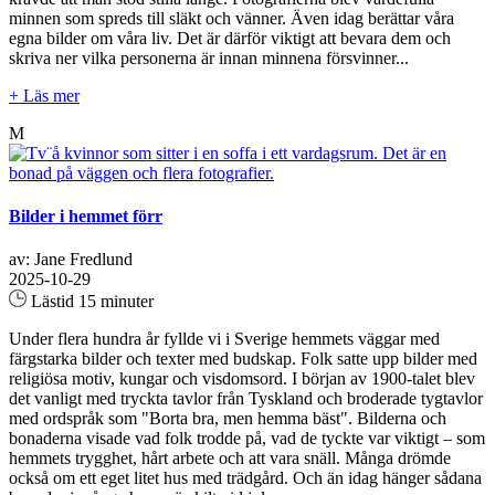
minnen som spreds till släkt och vänner. Även idag berättar våra
egna bilder om våra liv. Det är därför viktigt att bevara dem och
skriva ner vilka personerna är innan minnena försvinner...
+ Läs mer
M
Bilder i hemmet förr
av: Jane Fredlund
2025-10-29
Lästid 15 minuter
Under flera hundra år fyllde vi i Sverige hemmets väggar med
färgstarka bilder och texter med budskap. Folk satte upp bilder med
religiösa motiv, kungar och visdomsord. I början av 1900-talet blev
det vanligt med tryckta tavlor från Tyskland och broderade tygtavlor
med ordspråk som "Borta bra, men hemma bäst". Bilderna och
bonaderna visade vad folk trodde på, vad de tyckte var viktigt – som
hemmets trygghet, hårt arbete och att vara snäll. Många drömde
också om ett eget litet hus med trädgård. Och än idag hänger sådana