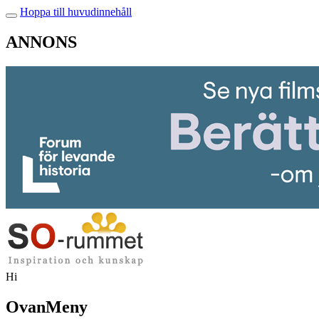
Hoppa till huvudinnehåll
ANNONS
Hi
OvanMeny