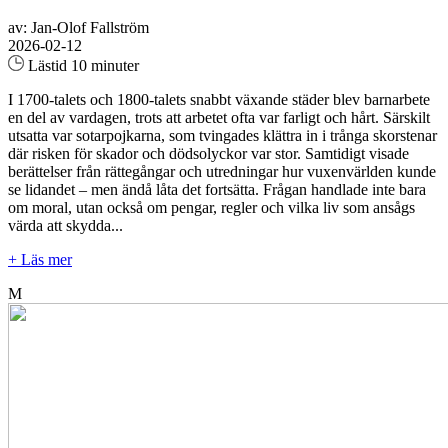
av: Jan-Olof Fallström
2026-02-12
Lästid 10 minuter
I 1700-talets och 1800-talets snabbt växande städer blev barnarbete
en del av vardagen, trots att arbetet ofta var farligt och hårt. Särskilt
utsatta var sotarpojkarna, som tvingades klättra in i trånga skorstenar
där risken för skador och dödsolyckor var stor. Samtidigt visade
berättelser från rättegångar och utredningar hur vuxenvärlden kunde
se lidandet – men ändå låta det fortsätta. Frågan handlade inte bara
om moral, utan också om pengar, regler och vilka liv som ansågs
värda att skydda...
+ Läs mer
M