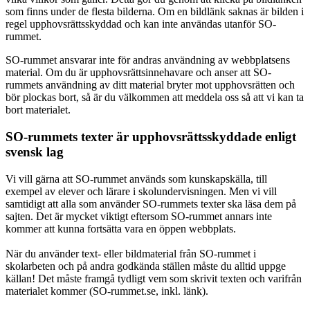
som finns under de flesta bilderna. Om en bildlänk saknas är bilden i
regel upphovsrättsskyddad och kan inte användas utanför SO-
rummet.
SO-rummet ansvarar inte för andras användning av webbplatsens
material. Om du är upphovsrättsinnehavare och anser att SO-
rummets användning av ditt material bryter mot upphovsrätten och
bör plockas bort, så är du välkommen att meddela oss så att vi kan ta
bort materialet.
SO-rummets texter är upphovsrättsskyddade enligt
svensk lag
Vi vill gärna att SO-rummet används som kunskapskälla, till
exempel av elever och lärare i skolundervisningen. Men vi vill
samtidigt att alla som använder SO-rummets texter ska läsa dem på
sajten. Det är mycket viktigt eftersom SO-rummet annars inte
kommer att kunna fortsätta vara en öppen webbplats.
När du använder text- eller bildmaterial från SO-rummet i
skolarbeten och på andra godkända ställen måste du alltid uppge
källan! Det måste framgå tydligt vem som skrivit texten och varifrån
materialet kommer (SO-rummet.se, inkl. länk).