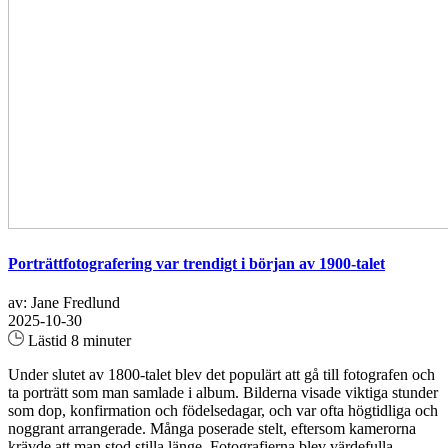
Porträttfotografering var trendigt i början av 1900-talet
av: Jane Fredlund
2025-10-30
Lästid 8 minuter
Under slutet av 1800-talet blev det populärt att gå till fotografen och
ta porträtt som man samlade i album. Bilderna visade viktiga stunder
som dop, konfirmation och födelsedagar, och var ofta högtidliga och
noggrant arrangerade. Många poserade stelt, eftersom kamerorna
krävde att man stod stilla länge. Fotografierna blev värdefulla