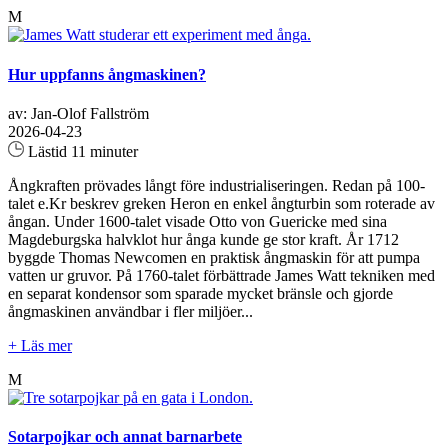
M
Hur uppfanns ångmaskinen?
av: Jan-Olof Fallström
2026-04-23
Lästid 11 minuter
Ångkraften prövades långt före industrialiseringen. Redan på 100-
talet e.Kr beskrev greken Heron en enkel ångturbin som roterade av
ångan. Under 1600-talet visade Otto von Guericke med sina
Magdeburgska halvklot hur ånga kunde ge stor kraft. År 1712
byggde Thomas Newcomen en praktisk ångmaskin för att pumpa
vatten ur gruvor. På 1760-talet förbättrade James Watt tekniken med
en separat kondensor som sparade mycket bränsle och gjorde
ångmaskinen användbar i fler miljöer...
+ Läs mer
M
Sotarpojkar och annat barnarbete