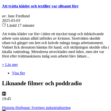
Att tvätta kläder och textilier var slitsamt förr
av: Jane Fredlund
2025-03-03
Lästid 17 minuter
Att tvätta kläder var förr i tiden ett mycket tungt och tidskrävande
arbete som nästan alltid utfördes av kvinnor. Stortvätten skedde
oftast två gånger om året och krävde många tunga arbetsmoment.
Vattnet fick dessutom hämtas för hand, och sköljningen skedde ofta i
iskalla vattendrag. Metoderna utvecklades med tiden, men det var
först efter tvättmaskinens intåg som arbetet blev lättare...
+ Läs mer
Visa fler
Liknande filmer och poddradio
19:45
Historia fördjupat: Sveriges industrialisering