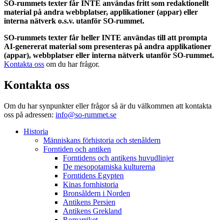
SO-rummets texter får INTE användas fritt som redaktionellt
material på andra webbplatser, applikationer (appar) eller
interna nätverk o.s.v. utanför SO-rummet.
SO-rummets texter får heller INTE användas till att prompta
AI-genererat material som presenteras på andra applikationer
(appar), webbplatser eller interna nätverk utanför SO-rummet.
Kontakta oss
om du har frågor.
Kontakta oss
Om du har synpunkter eller frågor så är du välkommen att kontakta
oss på adressen:
info@so-rummet.se
Historia
Människans förhistoria och stenåldern
Forntiden och antiken
Forntidens och antikens huvudlinjer
De mesopotamiska kulturerna
Forntidens Egypten
Kinas fornhistoria
Bronsåldern i Norden
Antikens Persien
Antikens Grekland
Romarriket