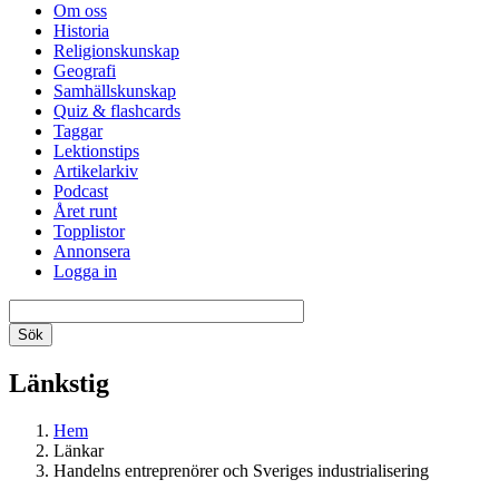
Om oss
Historia
Religionskunskap
Geografi
Samhällskunskap
Quiz & flashcards
Taggar
Lektionstips
Artikelarkiv
Podcast
Året runt
Topplistor
Annonsera
Logga in
Länkstig
Hem
Länkar
Handelns entreprenörer och Sveriges industrialisering