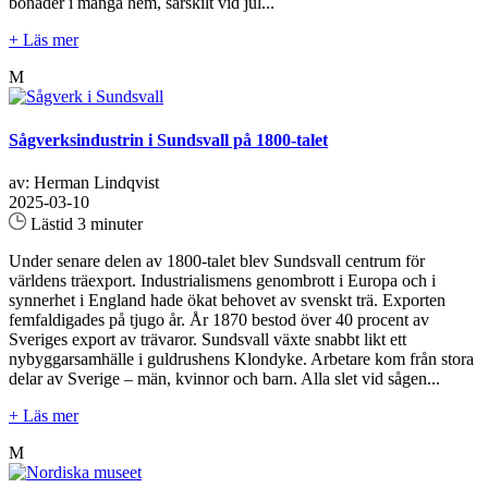
bonader i många hem, särskilt vid jul...
+ Läs mer
M
Sågverksindustrin i Sundsvall på 1800-talet
av: Herman Lindqvist
2025-03-10
Lästid 3 minuter
Under senare delen av 1800-talet blev Sundsvall centrum för
världens träexport. Industrialismens genombrott i Europa och i
synnerhet i England hade ökat behovet av svenskt trä. Exporten
femfaldigades på tjugo år. År 1870 bestod över 40 procent av
Sveriges export av trävaror. Sundsvall växte snabbt likt ett
nybyggarsamhälle i guldrushens Klondyke. Arbetare kom från stora
delar av Sverige – män, kvinnor och barn. Alla slet vid sågen...
+ Läs mer
M