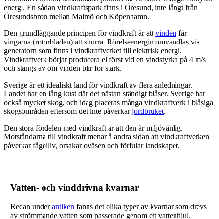
energi. En sådan vindkraftspark finns i Öresund, inte långt från
Öresundsbron mellan Malmö och Köpenhamn.
Den grundläggande principen för vindkraft är att
vinden
får
vingarna (rotorbladen) att snurra. Rörelseenergin omvandlas via
generatorn som finns i vindkraftverket till elektrisk energi.
Vindkraftverk börjar producera el först vid en vindstyrka på 4 m/s
och stängs av om vinden blir för stark.
Sverige är ett idealiskt land för vindkraft av flera anledningar.
Landet har en lång kust där det nästan ständigt blåser. Sverige har
också mycket skog, och idag placeras många vindkraftverk i blåsiga
skogsområden eftersom det inte påverkar
jordbruket
.
Den stora fördelen med vindkraft är att den är miljövänlig.
Motståndarna till vindkraft menar å andra sidan att vindkraftverken
påverkar fågelliv, orsakar oväsen och förfular landskapet.
Vatten- och vinddrivna kvarnar
Redan under
antiken
fanns det olika typer av kvarnar som drevs
av strömmande vatten som passerade genom ett vattenhjul.