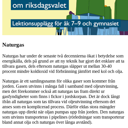
Naturgas
Naturgas har under de senaste två decennierna ökat i betydelse som
energikälla, dels på grund av att ny teknik har gjort det enklare att ta
tillvara gasen, dels eftersom naturgas släpper ut mellan 30-40
procent mindre koldioxid vid förbränning jämfört med kol och olja.
Naturgas är ett samlingsnamn för olika gaser som kommer från
jorden. Gasen utvinns i många fall i samband med oljeutvinning,
men det förekommer också att naturgas tas fram direkt ur
gasfyndigheter som finns i fickor i jordskorpan. Det är dock långt
ifrån all naturgas som tas tillvara vid oljeutvinning eftersom det
anses som en komplicerad process. Därför eldas stora mängder
naturgas upp direkt när oljan pumpas upp från jorden. Den naturgas
som utvinns transporteras i pipelines (rörledningar som transporterar
bland annat olja och naturgas över långa avstånd).