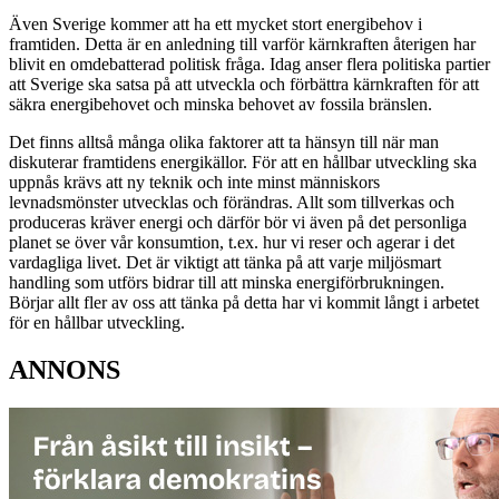
Även Sverige kommer att ha ett mycket stort energibehov i
framtiden. Detta är en anledning till varför kärnkraften återigen har
blivit en omdebatterad politisk fråga. Idag anser flera politiska partier
att Sverige ska satsa på att utveckla och förbättra kärnkraften för att
säkra energibehovet och minska behovet av fossila bränslen.
Det finns alltså många olika faktorer att ta hänsyn till när man
diskuterar framtidens energikällor. För att en hållbar utveckling ska
uppnås krävs att ny teknik och inte minst människors
levnadsmönster utvecklas och förändras. Allt som tillverkas och
produceras kräver energi och därför bör vi även på det personliga
planet se över vår konsumtion, t.ex. hur vi reser och agerar i det
vardagliga livet. Det är viktigt att tänka på att varje miljösmart
handling som utförs bidrar till att minska energiförbrukningen.
Börjar allt fler av oss att tänka på detta har vi kommit långt i arbetet
för en hållbar utveckling.
ANNONS