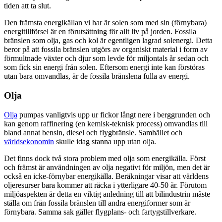
tiden att ta slut.
Den främsta energikällan vi har är solen som med sin (förnybara)
energitillförsel är en förutsättning för allt liv på jorden. Fossila
bränslen som olja, gas och kol är egentligen lagrad solenergi. Detta
beror på att fossila bränslen utgörs av organiskt material i form av
förmultnade växter och djur som levde för miljontals år sedan och
som fick sin energi från solen. Eftersom energi inte kan förstöras
utan bara omvandlas, är de fossila bränslena fulla av energi.
Olja
Olja
pumpas vanligtvis upp ur fickor långt nere i berggrunden och
kan genom raffinering (en kemisk-teknisk process) omvandlas till
bland annat bensin, diesel och flygbränsle. Samhället och
världsekonomin
skulle idag stanna upp utan olja.
Det finns dock två stora problem med olja som energikälla. Först
och främst är användningen av olja negativt för miljön, men det är
också en icke-förnybar energikälla. Beräkningar visar att världens
oljeresurser bara kommer att räcka i ytterligare 40-50 år. Förutom
miljöaspekten är detta en viktig anledning till att bilindustrin måste
ställa om från fossila bränslen till andra energiformer som är
förnybara. Samma sak gäller flygplans- och fartygstillverkare.