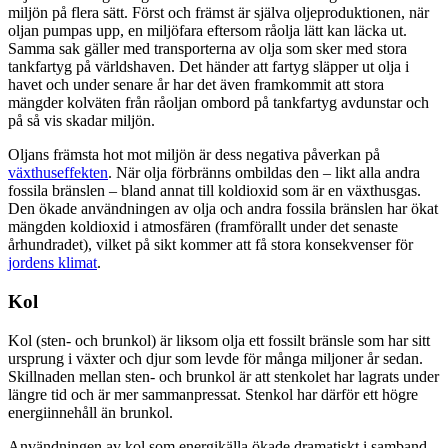
miljön på flera sätt. Först och främst är själva oljeproduktionen, när
oljan pumpas upp, en miljöfara eftersom råolja lätt kan läcka ut.
Samma sak gäller med transporterna av olja som sker med stora
tankfartyg på världshaven. Det händer att fartyg släpper ut olja i
havet och under senare år har det även framkommit att stora
mängder kolväten från råoljan ombord på tankfartyg avdunstar och
på så vis skadar miljön.
Oljans främsta hot mot miljön är dess negativa påverkan på
växthuseffekten
. När olja förbränns ombildas den – likt alla andra
fossila bränslen – bland annat till koldioxid som är en växthusgas.
Den ökade användningen av olja och andra fossila bränslen har ökat
mängden koldioxid i atmosfären (framförallt under det senaste
århundradet), vilket på sikt kommer att få stora konsekvenser för
jordens klimat
.
Kol
Kol (sten- och brunkol) är liksom olja ett fossilt bränsle som har sitt
ursprung i växter och djur som levde för många miljoner år sedan.
Skillnaden mellan sten- och brunkol är att stenkolet har lagrats under
längre tid och är mer sammanpressat. Stenkol har därför ett högre
energiinnehåll än brunkol.
Användningen av kol som energikälla ökade dramatiskt i samband