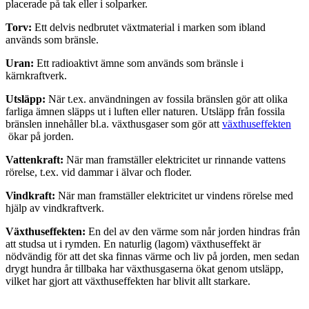
placerade på tak eller i solparker.
Torv:
Ett delvis nedbrutet växtmaterial i marken som ibland
används som bränsle.
Uran:
Ett radioaktivt ämne som används som bränsle i
kärnkraftverk.
Utsläpp:
När t.ex. användningen av fossila bränslen gör att olika
farliga ämnen släpps ut i luften eller naturen. Utsläpp från fossila
bränslen innehåller bl.a. växthusgaser som gör att
växthuseffekten
ökar på jorden.
Vattenkraft:
När man framställer elektricitet ur rinnande vattens
rörelse, t.ex. vid dammar i älvar och floder.
Vindkraft:
När man framställer elektricitet ur vindens rörelse med
hjälp av vindkraftverk.
Växthuseffekten:
En del av den värme som når jorden hindras från
att studsa ut i rymden. En naturlig (lagom) växthuseffekt är
nödvändig för att det ska finnas värme och liv på jorden, men sedan
drygt hundra år tillbaka har växthusgaserna ökat genom utsläpp,
vilket har gjort att växthuseffekten har blivit allt starkare.