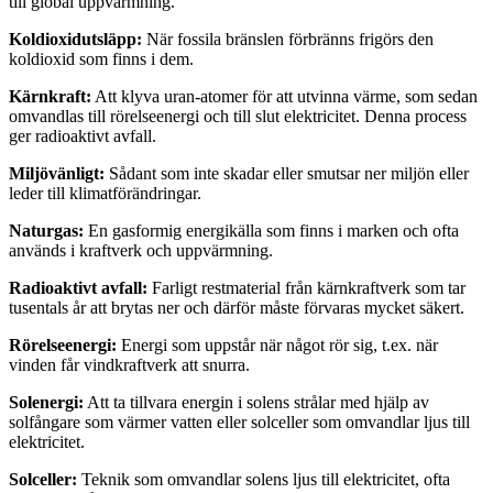
till global uppvärmning.
Koldioxidutsläpp:
När fossila bränslen förbränns frigörs den
koldioxid som finns i dem.
Kärnkraft:
Att klyva uran-atomer för att utvinna värme, som sedan
omvandlas till rörelseenergi och till slut elektricitet. Denna process
ger radioaktivt avfall.
Miljövänligt:
Sådant som inte skadar eller smutsar ner miljön eller
leder till klimatförändringar.
Naturgas:
En gasformig energikälla som finns i marken och ofta
används i kraftverk och uppvärmning.
Radioaktivt avfall:
Farligt restmaterial från kärnkraftverk som tar
tusentals år att brytas ner och därför måste förvaras mycket säkert.
Rörelseenergi:
Energi som uppstår när något rör sig, t.ex. när
vinden får vindkraftverk att snurra.
Solenergi:
Att ta tillvara energin i solens strålar med hjälp av
solfångare som värmer vatten eller solceller som omvandlar ljus till
elektricitet.
Solceller:
Teknik som omvandlar solens ljus till elektricitet, ofta