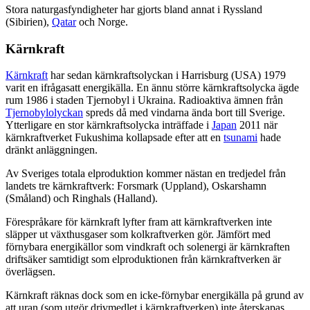
Stora naturgasfyndigheter har gjorts bland annat i Ryssland
(Sibirien),
Qatar
och Norge.
Kärnkraft
Kärnkraft
har sedan kärnkraftsolyckan i Harrisburg (USA) 1979
varit en ifrågasatt energikälla. En ännu större kärnkraftsolycka ägde
rum 1986 i staden Tjernobyl i Ukraina. Radioaktiva ämnen från
Tjernobylolyckan
spreds då med vindarna ända bort till Sverige.
Ytterligare en stor kärnkraftsolycka inträffade i
Japan
2011 när
kärnkraftverket Fukushima kollapsade efter att en
tsunami
hade
dränkt anläggningen.
Av Sveriges totala elproduktion kommer nästan en tredjedel från
landets tre kärnkraftverk: Forsmark (Uppland), Oskarshamn
(Småland) och Ringhals (Halland).
Förespråkare för kärnkraft lyfter fram att kärnkraftverken inte
släpper ut växthusgaser som kolkraftverken gör. Jämfört med
förnybara energikällor som vindkraft och solenergi är kärnkraften
driftsäker samtidigt som elproduktionen från kärnkraftverken är
överlägsen.
Kärnkraft räknas dock som en icke-förnybar energikälla på grund av
att uran (som utgör drivmedlet i kärnkraftverken) inte återskapas.