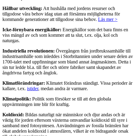
Hållbar utveckling:
Att hushålla med jordens resurser och
tillgodose våra behov idag utan att försämra möjligheterna för
kommande generationer att tillgodose sina behov.
Läs mer >
Icke-förnybara energikällor:
Energikällor som det bara finns en
viss mängd av och som kommer att ta slut, t.ex. olja, kol och
naturgas.
Industriella revolutionen:
Övergången från jordbrukssamhälle till
industrisamhälle som inleddes i Storbritannien under senare delen av
1700-talet med uppfinningar som bland annat ångmaskinen. Detta i
sin tur ledde bl.a. till fler och större fabriker samt skapandet av
ångdrivna fartyg och ånglok.
Klimatförändringar:
Klimatet förändras ständigt. Vissa perioder är
kallare, t.ex.
istider
, medan andra är varmare.
Klimatpolitik:
Politik som försöker se till att den globala
uppvärmningen inte blir för kraftig.
Koldioxid:
Bildas naturligt när människor och djur andas och är
viktig för jorden eftersom växterna omvandlar koldioxid till syre i
samband med fotosyntesen. Användningen av fossila bränslen har
ökat andelen koldioxid i atmosfären, vilket är en bidragande orsak