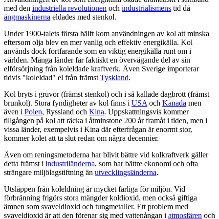
med den
industriella revolutionen
och
industrialismens
tid då
ångmaskinerna
eldades med stenkol.
Under 1900-talets första hälft kom användningen av kol att minska
eftersom olja blev en mer vanlig och effektiv energikälla. Kol
används dock fortfarande som en viktig energikälla runt om i
världen. Många länder får faktiskt en övervägande del av sin
elförsörjning från koleldade kraftverk. Även Sverige importerar
tidvis "koleldad" el från främst
Tyskland
.
Kol bryts i gruvor (främst stenkol) och i så kallade dagbrott (främst
brunkol). Stora fyndigheter av kol finns i
USA
och
Kanada
men
även i
Polen
, Ryssland och
Kina
. Uppskattningsvis kommer
tillgången på kol att räcka i åtminstone 200 år framåt i tiden, men i
vissa länder, exempelvis i Kina där efterfrågan är enormt stor,
kommer kolet att ta slut redan om några decennier.
Även om reningsmetoderna har blivit bättre vid kolkraftverk gäller
detta främst i
industriländerna
, som har bättre ekonomi och ofta
strängare miljölagstiftning än
utvecklingsländerna
.
Utsläppen från koleldning är mycket farliga för miljön. Vid
förbränning frigörs stora mängder koldioxid, men också giftiga
ämnen som svaveldioxid och tungmetaller. Ett problem med
svaveldioxid är att den förenar sig med vattenångan i
atmosfären
och