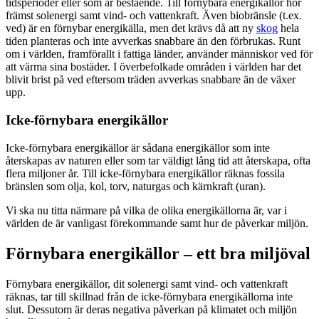
tidsperioder eller som är bestående. Till förnybara energikällor hör
främst solenergi samt vind- och vattenkraft. Även biobränsle (t.ex.
ved) är en förnybar energikälla, men det krävs då att ny
skog
hela
tiden planteras och inte avverkas snabbare än den förbrukas. Runt
om i världen, framförallt i fattiga länder, använder människor ved för
att värma sina bostäder. I överbefolkade områden i världen har det
blivit brist på ved eftersom träden avverkas snabbare än de växer
upp.
Icke-förnybara energikällor
Icke-förnybara energikällor är sådana energikällor som inte
återskapas av naturen eller som tar väldigt lång tid att återskapa, ofta
flera miljoner år. Till icke-förnybara energikällor räknas fossila
bränslen som olja, kol, torv, naturgas och kärnkraft (uran).
Vi ska nu titta närmare på vilka de olika energikällorna är, var i
världen de är vanligast förekommande samt hur de påverkar miljön.
Förnybara energikällor – ett bra miljöval
Förnybara energikällor, dit solenergi samt vind- och vattenkraft
räknas, tar till skillnad från de icke-förnybara energikällorna inte
slut. Dessutom är deras negativa påverkan på klimatet och miljön