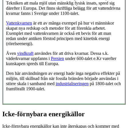
Tekniken att mala mjöl utan mänsklig fysisk insats, spred sig
därefter i Europa. Det finns skriftliga belägg för att vattendrivna
kvarnar fanns i Sverige under 1100-talet.
Vattenkvarnen
är ett av många exempel på hur vi människor
skapat nya redskap och metoder för att förenkla arbetet.
Exemplet med vattenkvarnen är också ett bevis för att man
redan under antiken förstod principen med kinetisk energi
(rörelseenergi).
Även
vindkraft
användes för att driva kvarnar. Dessa s.k.
väderkvarnar uppfanns i
Persien
under 600-talet e.Kr varefter
kunskapen spreds till Europa.
Den här användningen av energi hade inga negativa effekter på
miljön, till skillnad från när fossila bränslen började användas i
större skala i samband med
industrialiseringen
på 1800-talet och
framförallt 1900-talet.
Icke-förnybara energikällor
Icke-förnybara energikällor kan inte återskapas och kommer med