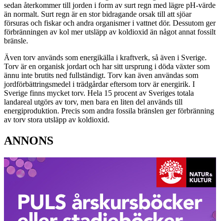
sedan återkommer till jorden i form av surt regn med lägre pH-värde
än normalt. Surt regn är en stor bidragande orsak till att sjöar
försuras och fiskar och andra organismer i vattnet dör. Dessutom ger
förbränningen av kol mer utsläpp av koldioxid än något annat fossilt
bränsle.
Även torv används som energikälla i kraftverk, så även i Sverige.
Torv är en organisk jordart och har sitt ursprung i döda växter som
ännu inte brutits ned fullständigt. Torv kan även användas som
jordförbättringsmedel i trädgårdar eftersom torv är energirik. I
Sverige finns mycket torv. Hela 15 procent av Sveriges totala
landareal utgörs av torv, men bara en liten del används till
energiproduktion. Precis som andra fossila bränslen ger förbränning
av torv stora utsläpp av koldioxid.
ANNONS