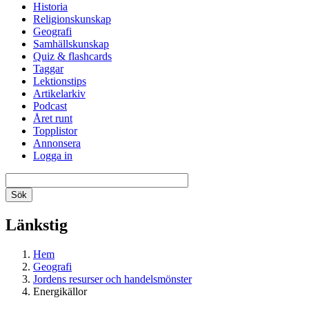
Historia
Religionskunskap
Geografi
Samhällskunskap
Quiz & flashcards
Taggar
Lektionstips
Artikelarkiv
Podcast
Året runt
Topplistor
Annonsera
Logga in
Länkstig
Hem
Geografi
Jordens resurser och handelsmönster
Energikällor