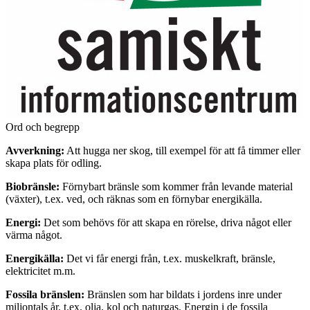
Ord och begrepp
Avverkning:
Att hugga ner skog, till exempel för att få timmer eller
skapa plats för odling.
Biobränsle:
Förnybart bränsle som kommer från levande material
(växter), t.ex. ved, och räknas som en förnybar energikälla.
Energi:
Det som behövs för att skapa en rörelse, driva något eller
värma något.
Energikälla:
Det vi får energi från, t.ex. muskelkraft, bränsle,
elektricitet m.m.
Fossila bränslen:
Bränslen som har bildats i jordens inre under
miljontals år, t.ex. olja, kol och naturgas. Energin i de fossila