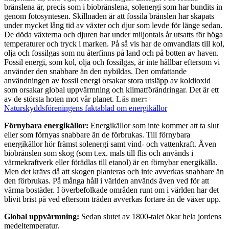
bränslena är, precis som i biobränslena, solenergi som har bundits in
genom fotosyntesen. Skillnaden är att fossila bränslen har skapats
under mycket lång tid av växter och djur som levde för länge sedan.
De döda växterna och djuren har under miljontals år utsatts för höga
temperaturer och tryck i marken. På så vis har de omvandlats till kol,
olja och fossilgas som nu återfinns på land och på botten av haven.
Fossil energi, som kol, olja och fossilgas, är inte hållbar eftersom vi
använder den snabbare än den nybildas. Den omfattande
användningen av fossil energi orsakar stora utsläpp av koldioxid
som orsakar global uppvärmning och klimatförändringar. Det är ett
av de största hoten mot vår planet.
Läs mer:
Naturskyddsföreningens faktablad om energikällor
Förnybara energikällor:
Energikällor som inte kommer att ta slut
eller som förnyas snabbare än de förbrukas. Till förnybara
energikällor hör främst solenergi samt vind- och vattenkraft. Även
biobränslen som skog (som t.ex. mals till flis och används i
värmekraftverk eller förädlas till etanol) är en förnybar energikälla.
Men det krävs då att skogen planteras och inte avverkas snabbare än
den förbrukas. På många håll i världen används även ved för att
värma bostäder. I överbefolkade områden runt om i världen har det
blivit brist på ved eftersom träden avverkas fortare än de växer upp.
Global uppvärmning:
Sedan slutet av 1800-talet ökar hela jordens
medeltemperatur.