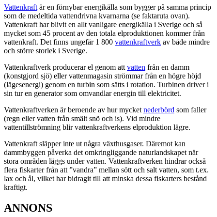
Vattenkraft
är en förnybar energikälla som bygger på samma princip
som de medeltida vattendrivna kvarnarna (se faktaruta ovan).
Vattenkraft har blivit en allt vanligare energikälla i Sverige och så
mycket som 45 procent av den totala elproduktionen kommer från
vattenkraft. Det finns ungefär 1 800
vattenkraftverk
av både mindre
och större storlek i Sverige.
Vattenkraftverk producerar el genom att
vatten
från en damm
(konstgjord sjö) eller vattenmagasin strömmar från en högre höjd
(lägesenergi) genom en turbin som sätts i rotation. Turbinen driver i
sin tur en generator som omvandlar energin till elektricitet.
Vattenkraftverken är beroende av hur mycket
nederbörd
som faller
(regn eller vatten från smält snö och is). Vid mindre
vattentillströmning blir vattenkraftverkens elproduktion lägre.
Vattenkraft släpper inte ut några växthusgaser. Däremot kan
dammbyggen påverka det omkringliggande naturlandskapet när
stora områden läggs under vatten. Vattenkraftverken hindrar också
flera fiskarter från att ”vandra” mellan sött och salt vatten, som t.ex.
lax och ål, vilket har bidragit till att minska dessa fiskarters bestånd
kraftigt.
ANNONS