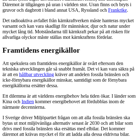
Däremot är tillgången på uran i världen stor. Uran finns och bryts i
gruvor och dagbrott i bland annat USA, Ryssland och
Frankrike
.
Det radioaktiva avfallet från kärnkraftverken måste hanteras mycket
varsamt och kan vara skadligt för människor, djur och natur under
mycket lång tid. Motståndarna till kärnkraft pekar på att risken för
allvarliga olyckor måste ställas mot kärnkraftens fördelar.
Framtidens energikällor
Att spekulera om framtidens energikällor är svårt eftersom den
tekniska utvecklingen går så snabbt framåt. Det vi kan vara säkra på
är att en
hållbar utveckling
kräver att andelen fossila bränslen och
icke-förnybara energikällor minskar, samtidigt som de förnybara
energikällorna ersätter dessa.
Ett dilemma är att världens energibehov hela tiden ökar. I länder som
Kina och
Indien
kommer energibehovet att fördubblas inom de
närmaste decennierna.
I Sverige driver Miljöpartiet frågan om att alla fossila bränslen ska
bytas ut mot miljövänliga alternativ senast år 2030 och att bilar som
drivs med fossila bränslen ska ersättas med elbilar. Det kommer
däremot att krävas mycket el för att ladda alla dessa eldrivna bilar.