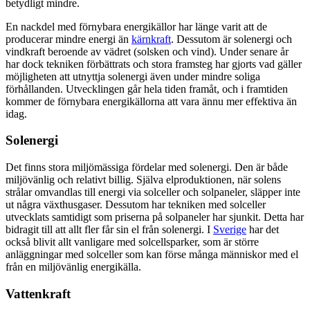
betydligt mindre.
En nackdel med förnybara energikällor har länge varit att de
producerar mindre energi än
kärnkraft
. Dessutom är solenergi och
vindkraft beroende av vädret (solsken och vind). Under senare år
har dock tekniken förbättrats och stora framsteg har gjorts vad gäller
möjligheten att utnyttja solenergi även under mindre soliga
förhållanden. Utvecklingen går hela tiden framåt, och i framtiden
kommer de förnybara energikällorna att vara ännu mer effektiva än
idag.
Solenergi
Det finns stora miljömässiga fördelar med solenergi. Den är både
miljövänlig och relativt billig. Själva elproduktionen, när solens
strålar omvandlas till energi via solceller och solpaneler, släpper inte
ut några växthusgaser. Dessutom har tekniken med solceller
utvecklats samtidigt som priserna på solpaneler har sjunkit. Detta har
bidragit till att allt fler får sin el från solenergi. I
Sverige
har det
också blivit allt vanligare med solcellsparker, som är större
anläggningar med solceller som kan förse många människor med el
från en miljövänlig energikälla.
Vattenkraft