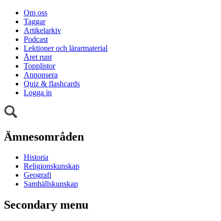
Om oss
Taggar
Artikelarkiv
Podcast
Lektioner och lärarmaterial
Året runt
Topplistor
Annonsera
Quiz & flashcards
Logga in
Ämnesområden
Historia
Religionskunskap
Geografi
Samhällskunskap
Secondary menu