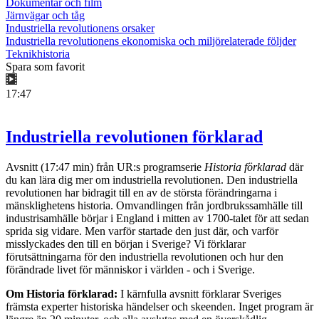
Dokumentär och film
Järnvägar och tåg
Industriella revolutionens orsaker
Industriella revolutionens ekonomiska och miljörelaterade följder
Teknikhistoria
Spara som favorit
17:47
Industriella revolutionen förklarad
Avsnitt (17:47 min) från UR:s programserie
Historia förklarad
där
du kan lära dig mer om industriella revolutionen. Den industriella
revolutionen har bidragit till en av de största förändringarna i
mänsklighetens historia. Omvandlingen från jordbrukssamhälle till
industrisamhälle börjar i England i mitten av 1700-talet för att sedan
sprida sig vidare. Men varför startade den just där, och varför
misslyckades den till en början i Sverige? Vi förklarar
förutsättningarna för den industriella revolutionen och hur den
förändrade livet för människor i världen - och i Sverige.
Om Historia förklarad:
I kärnfulla avsnitt förklarar Sveriges
främsta experter historiska händelser och skeenden. Inget program är