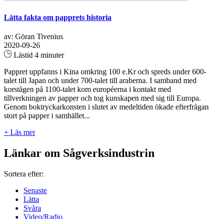
Lätta fakta om papprets historia
av: Göran Tivenius
2020-09-26
Lästid 4 minuter
Pappret uppfanns i Kina omkring 100 e.Kr och spreds under 600-
talet till Japan och under 700-talet till araberna. I samband med
korstågen på 1100-talet kom européerna i kontakt med
tillverkningen av papper och tog kunskapen med sig till Europa.
Genom boktryckarkonsten i slutet av medeltiden ökade efterfrågan
stort på papper i samhället...
+ Läs mer
Länkar om Sågverksindustrin
Sortera efter:
Senaste
Lätta
Svåra
Video/Radio