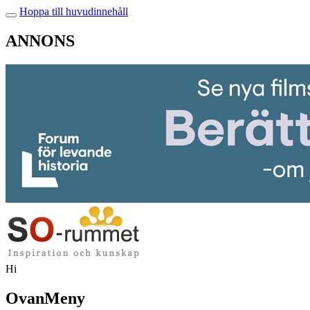
Hoppa till huvudinnehåll
ANNONS
Hi
OvanMeny