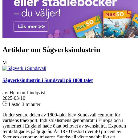
Artiklar om Sågverksindustrin
M
Sågverksindustrin i Sundsvall på 1800-talet
av: Herman Lindqvist
2025-03-10
Lästid 3 minuter
Under senare delen av 1800-talet blev Sundsvall centrum för
världens träexport. Industrialismens genombrott i Europa och i
synnerhet i England hade ökat behovet av svenskt trä. Exporten
femfaldigades på tjugo år. År 1870 bestod över 40 procent av
Sveriges export av trävaror. Sundsvall växte snabbt likt ett