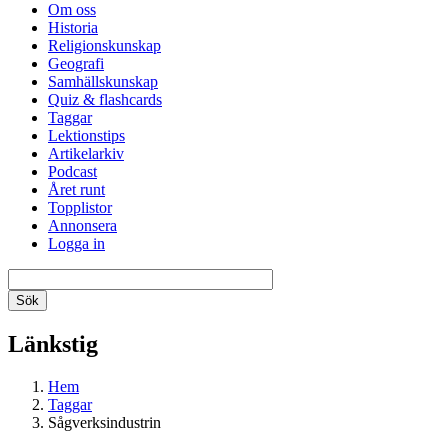
Om oss
Historia
Religionskunskap
Geografi
Samhällskunskap
Quiz & flashcards
Taggar
Lektionstips
Artikelarkiv
Podcast
Året runt
Topplistor
Annonsera
Logga in
Länkstig
Hem
Taggar
Sågverksindustrin