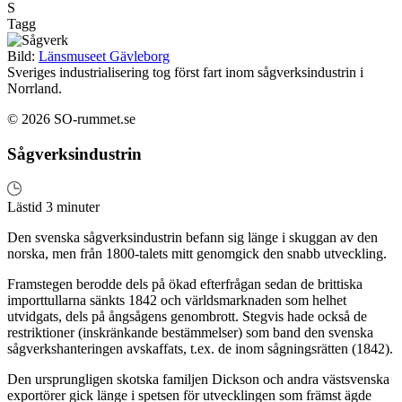
S
Tagg
Bild:
Länsmuseet Gävleborg
Sveriges industrialisering tog först fart inom sågverksindustrin i
Norrland.
© 2026 SO-rummet.se
Sågverksindustrin
Lästid 3 minuter
Den svenska sågverksindustrin befann sig länge i skuggan av den
norska, men från 1800-talets mitt genomgick den snabb utveckling.
Framstegen berodde dels på ökad efterfrågan sedan de brittiska
importtullarna sänkts 1842 och världsmarknaden som helhet
utvidgats, dels på ångsågens genombrott. Stegvis hade också de
restriktioner (inskränkande bestämmelser) som band den svenska
sågverkshanteringen avskaffats, t.ex. de inom sågningsrätten (1842).
Den ursprungligen skotska familjen Dickson och andra västsvenska
exportörer gick länge i spetsen för utvecklingen som främst ägde