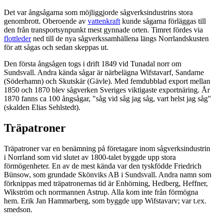
Det var ångsågarna som möjliggjorde sågverksindustrins stora
genombrott. Oberoende av
vattenkraft
kunde sågarna förläggas till
den från transportsynpunkt mest gynnade orten. Timret fördes via
flottleder
ned till de nya sågverkssamhällena längs Norrlandskusten
för att sågas och sedan skeppas ut.
Den första ångsågen togs i drift 1849 vid Tunadal norr om
Sundsvall. Andra kända sågar är närbelägna Wifstavarf, Sandarne
(Söderhamn) och Skutskär (Gävle). Med femdubblad export mellan
1850 och 1870 blev sågverken Sveriges viktigaste exportnäring. År
1870 fanns ca 100 ångsågar, "såg vid såg jag såg, vart helst jag såg"
(skalden Elias Sehlstedt).
Träpatroner
Träpatroner var en benämning på företagare inom sågverksindustrin
i Norrland som vid slutet av 1800-talet byggde upp stora
förmögenheter. En av de mest kända var den tyskfödde Friedrich
Bünsow, som grundade Skönviks AB i Sundsvall. Andra namn som
förknippas med träpatronernas tid är Enhörning, Hedberg, Heffner,
Wikström och norrmannen Astrup. Alla kom inte från förmögna
hem. Erik Jan Hammarberg, som byggde upp Wifstavarv; var t.ex.
smedson.