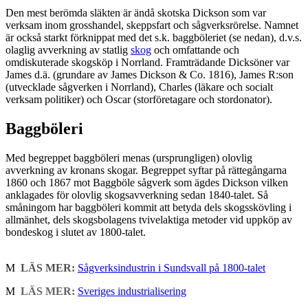
Den mest berömda släkten är ändå skotska Dickson som var
verksam inom grosshandel, skeppsfart och sågverksrörelse. Namnet
är också starkt förknippat med det s.k. baggböleriet (se nedan), d.v.s.
olaglig avverkning av statlig
skog
och omfattande och
omdiskuterade skogsköp i Norrland. Framträdande Dicksöner var
James d.ä. (grundare av James Dickson & Co. 1816), James R:son
(utvecklade sågverken i Norrland), Charles (läkare och socialt
verksam politiker) och Oscar (storföretagare och stordonator).
Baggböleri
Med begreppet baggböleri menas (ursprungligen) olovlig
avverkning av kronans skogar. Begreppet syftar på rättegångarna
1860 och 1867 mot Baggböle sågverk som ägdes Dickson vilken
anklagades för olovlig skogsavverkning sedan 1840-talet. Så
småningom har baggböleri kommit att betyda dels skogsskövling i
allmänhet, dels skogsbolagens tvivelaktiga metoder vid uppköp av
bondeskog i slutet av 1800-talet.
M
LÄS MER:
Sågverksindustrin i Sundsvall på 1800-talet
M
LÄS MER:
Sveriges industrialisering