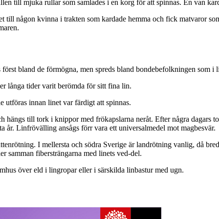
n till mjuka rullar som samlades i en korg för att spinnas. En van kard
etet till någon kvinna i trakten som kardade hemma och fick matvaror s
maren.
 först bland de förmögna, men spreds bland bondebefolkningen som i line
ånga tider varit berömda för sitt fina lin.
utföras innan linet var färdigt att spinnas.
hängs till tork i knippor med frökapslarna neråt. Efter några dagars t
nästa år. Linfrövälling ansågs förr vara ett universalmedel mot magbesvär.
k. vattenrötning. I mellersta och södra Sverige är landrötning vanlig, då
ler samman fibersträngarna med linets ved-del.
mhus över eld i lingropar eller i särskilda linbastur med ugn.