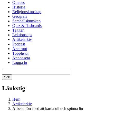
Om oss
Historia
Religionskunskap
Geografi
Samhällskunskap
Quiz & flashcards
Taggar
Lektionstips
Artikelarkiv
Podcast
Året runt
Topplistor
Annonsera
Logga in
Länkstig
Hem
Artikelarkiv
Arbetet förr med att karda ull och spinna lin