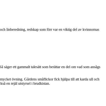
l- och linberedning, redskap som förr var en viktig del av kvinnornas
 Så säger ett gammalt talesätt som berättar en del om vad som ansågs
ycket övning. Gårdens småflickor fick hjälpa till att karda ull och
så en rejäl utstyrsel i brudkistan.