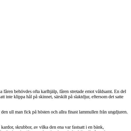
a fåren behövdes ofta karlhjälp, fåren stretade emot våldsamt. En del
nte klippa hål på skinnet, särskilt på slaktdjur, eftersom det satte
ar den ull man fick på hösten och allra finast lammullen från ungdjuren.
ardor, skrubbor, av vilka den ena var fastsatt i en bänk,