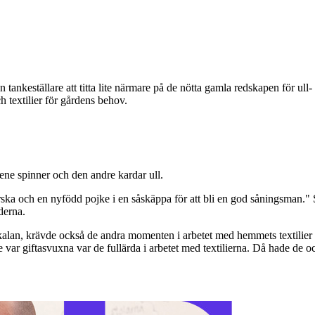
en tankeställare att titta lite närmare på de nötta gamla redskapen för ul
h textilier för gårdens behov.
ene spinner och den andre kardar ull.
nerska och en nyfödd pojke i en såskäppa för att bli en god såningsman."
derna.
alan, krävde också de andra momenten i arbetet med hemmets textilier m
e var giftasvuxna var de fullärda i arbetet med textilierna. Då hade de ock