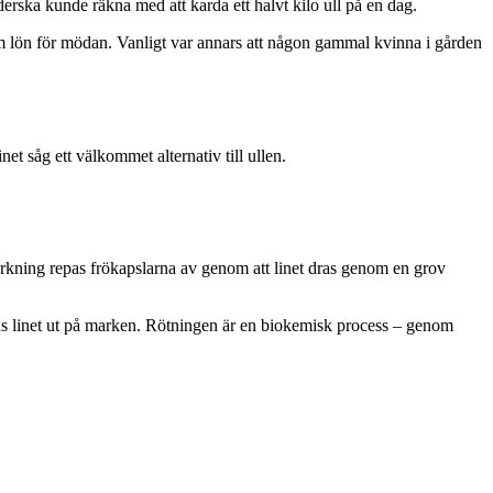
erska kunde räkna med att karda ett halvt kilo ull på en dag.
om lön för mödan. Vanligt var annars att någon gammal kvinna i gården
t såg ett välkommet alternativ till ullen.
orkning repas frökapslarna av genom att linet dras genom en grov
 breds linet ut på marken. Rötningen är en biokemisk process – genom