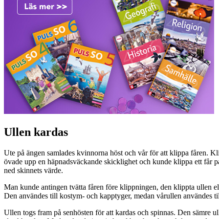
Ullen kardas
Ute på ängen samlades kvinnorna höst och vår för att klippa fåren. Kli
övade upp en häpnadsväckande skicklighet och kunde klippa ett får på b
ned skinnets värde.
Man kunde antingen tvätta fåren före klippningen, den klippta ullen ell
Den användes till kostym- och kapptyger, medan vårullen användes till
Ullen togs fram på senhösten för att kardas och spinnas. Den sämre ull