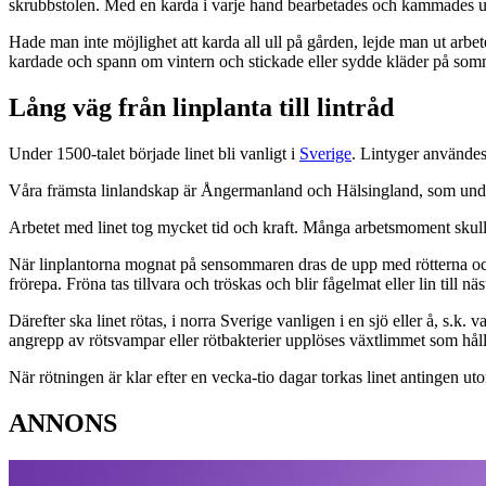
skrubbstolen. Med en karda i varje hand bearbetades och kammades ulle
Hade man inte möjlighet att karda all ull på gården, lejde man ut arb
kardade och spann om vintern och stickade eller sydde kläder på som
Lång väg från linplanta till lintråd
Under 1500-talet började linet bli vanligt i
Sverige
. Lintyger användes
Våra främsta linlandskap är Ångermanland och Hälsingland, som under l
Arbetet med linet tog mycket tid och kraft. Många arbetsmoment skulle 
När linplantorna mognat på sensommaren dras de upp med rötterna och 
frörepa. Fröna tas tillvara och tröskas och blir fågelmat eller lin till 
Därefter ska linet rötas, i norra Sverige vanligen i en sjö eller å, s.
angrepp av rötsvampar eller rötbakterier upplöses växtlimmet som hål
När rötningen är klar efter en vecka-tio dagar torkas linet antingen uto
ANNONS