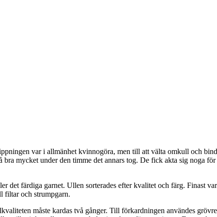
ppningen var i allmänhet kvinnogöra, men till att välta omkull och bind
ra mycket under den timme det annars tog. De fick akta sig noga för att i
er det färdiga garnet. Ullen sorterades efter kvalitet och färg. Finast v
 filtar och strumpgarn.
kvaliteten måste kardas två gånger. Till förkardningen användes grövre k