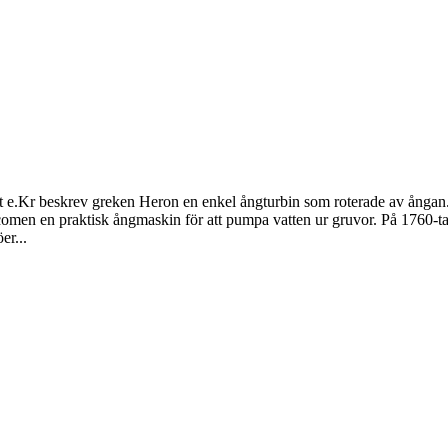
let e.Kr beskrev greken Heron en enkel ångturbin som roterade av ång
men en praktisk ångmaskin för att pumpa vatten ur gruvor. På 1760-ta
er...