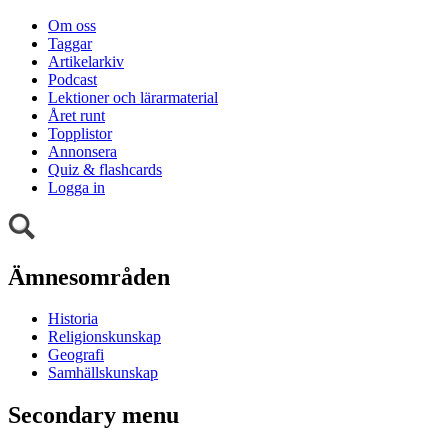
Om oss
Taggar
Artikelarkiv
Podcast
Lektioner och lärarmaterial
Året runt
Topplistor
Annonsera
Quiz & flashcards
Logga in
Ämnesområden
Historia
Religionskunskap
Geografi
Samhällskunskap
Secondary menu