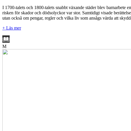
I 1700-talets och 1800-talets snabbt växande städer blev barnarbete en de
risken för skador och dödsolyckor var stor. Samtidigt visade berättels
utan också om pengar, regler och vilka liv som ansågs värda att skydda
+ Läs mer
M