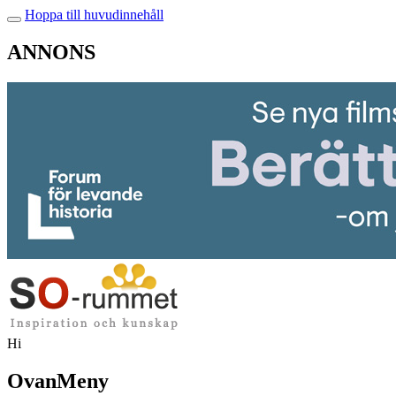
Hoppa till huvudinnehåll
ANNONS
Hi
OvanMeny