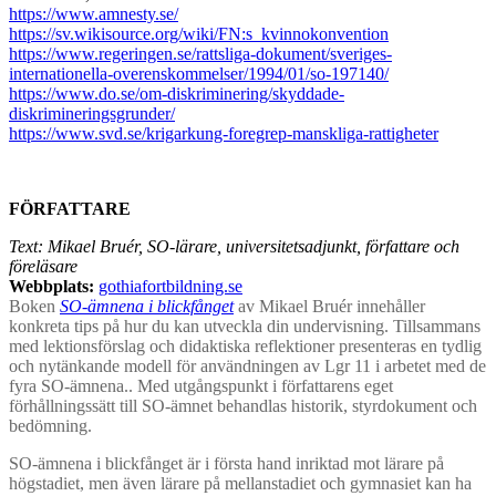
https://www.amnesty.se/
https://sv.wikisource.org/wiki/FN:s_kvinnokonvention
https://www.regeringen.se/rattsliga-dokument/sveriges-
internationella-overenskommelser/1994/01/so-197140/
https://www.do.se/om-diskriminering/skyddade-
diskrimineringsgrunder/
https://www.svd.se/krigarkung-foregrep-manskliga-rattigheter
FÖRFATTARE
Text: Mikael Bruér, SO-lärare, universitetsadjunkt, författare och
föreläsare
Webbplats:
gothiafortbildning.se
Boken
SO-ämnena i blickfånget
av Mikael Bruér innehåller
konkreta tips på hur du kan utveckla din undervisning. Tillsammans
med lektionsförslag och didaktiska reflektioner presenteras en tydlig
och nytänkande modell för användningen av Lgr 11 i arbetet med de
fyra SO-ämnena.. Med utgångspunkt i författarens eget
förhållningssätt till SO-ämnet behandlas historik, styrdokument och
bedömning.
SO-ämnena i blickfånget är i första hand inriktad mot lärare på
högstadiet, men även lärare på mellanstadiet och gymnasiet kan ha