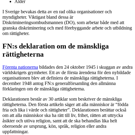
Ålder
I Sverige bevakas detta av en rad olika organisationer och
myndigheter. Viktigast bland dessa är
Diskrimineringsombudsmannen (DO), som arbetar både med att
granska diskriminering och med förebyggande arbete och utbildning
om rättigheter.
FN:s deklaration om de mänskliga
rättigheterna
Förenta nationerna
bildades den 24 oktober 1945 i skuggan av andra
världskrigets grymheter. Ett av de första ärendena för den nybildade
organisationen blev att definiera de mänskliga rättigheterna. I
december 1948 antog FN:s generalförsamling den allmänna
förklaringen om de mänskliga rättigheterna.
Deklarationen består av 30 artiklar som beskriver de mänskliga
rättigheterna. Den första artikeln säger att alla människor är “födda
fria och lika i värde och rättigheter”. Deklarationen berättar också
om att alla människor ska ha rätt till liv, frihet, rätten att uttrycka
åsikter och utöva religion, samt att de ska behandlas lika helt
oberoende av ursprung, kön, språk, religion eller andra
uppfattningar.