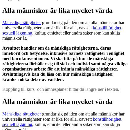
Alla människor är lika mycket värda
Mänskliga rättigheter
grundar sig på idén om att alla människor har
universella rättigheter som är lika för alla, oavsett
könstillhörighet
,
sexuell läggning
, kultur, etnicitet eller andra saker som kan skilja
människor åt.
Avsnittet handlar om de mänskliga rättigheterna, deras
innebörd och betydelse, inklusive barnets rättigheter i enlighet
med barnkonventionen. Vi ska titta på hur de mänskliga
rättigheterna förhåller sig till stat och individ samt några viktiga
organisationers arbete för att främja mänskliga rättigheter.
Avslutningsvis kan du läsa om hur mänskliga rättigheter
kränks i olika delar av världen.
Koppling till kurs- och ämnesplaner hittar du längre ner i texten.
Alla människor är lika mycket värda
Mänskliga rättigheter
grundar sig på idén om att alla människor har
universella rättigheter som är lika för alla, oavsett
könstillhörighet
,
sexuell läggning
, kultur, etnicitet eller andra saker som kan skilja
människor åt.