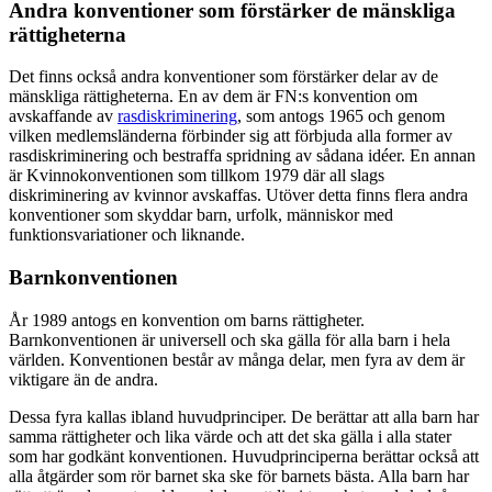
Andra konventioner som förstärker de mänskliga
rättigheterna
Det finns också andra konventioner som förstärker delar av de
mänskliga rättigheterna. En av dem är FN:s konvention om
avskaffande av
rasdiskriminering
, som antogs 1965 och genom
vilken medlemsländerna förbinder sig att förbjuda alla former av
rasdiskriminering och bestraffa spridning av sådana idéer. En annan
är Kvinnokonventionen som tillkom 1979 där all slags
diskriminering av kvinnor avskaffas. Utöver detta finns flera andra
konventioner som skyddar barn, urfolk, människor med
funktionsvariationer och liknande.
Barnkonventionen
År 1989 antogs en konvention om barns rättigheter.
Barnkonventionen är universell och ska gälla för alla barn i hela
världen. Konventionen består av många delar, men fyra av dem är
viktigare än de andra.
Dessa fyra kallas ibland huvudprinciper. De berättar att alla barn har
samma rättigheter och lika värde och att det ska gälla i alla stater
som har godkänt konventionen. Huvudprinciperna berättar också att
alla åtgärder som rör barnet ska ske för barnets bästa. Alla barn har