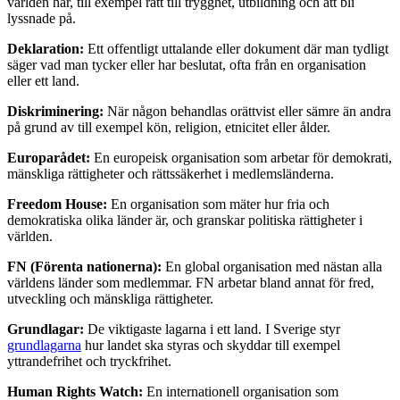
världen har, till exempel rätt till trygghet, utbildning och att bli
lyssnade på.
Deklaration:
Ett offentligt uttalande eller dokument där man tydligt
säger vad man tycker eller har beslutat, ofta från en organisation
eller ett land.
Diskriminering:
När någon behandlas orättvist eller sämre än andra
på grund av till exempel kön, religion, etnicitet eller ålder.
Europarådet:
En europeisk organisation som arbetar för demokrati,
mänskliga rättigheter och rättssäkerhet i medlemsländerna.
Freedom House:
En organisation som mäter hur fria och
demokratiska olika länder är, och granskar politiska rättigheter i
världen.
FN (Förenta nationerna):
En global organisation med nästan alla
världens länder som medlemmar. FN arbetar bland annat för fred,
utveckling och mänskliga rättigheter.
Grundlagar:
De viktigaste lagarna i ett land. I Sverige styr
grundlagarna
hur landet ska styras och skyddar till exempel
yttrandefrihet och tryckfrihet.
Human Rights Watch:
En internationell organisation som