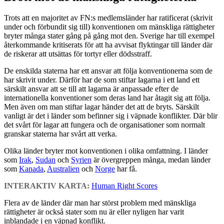
Trots att en majoritet av FN:s medlemsländer har ratificerat (skrivit
under och förbundit sig till) konventionen om mänskliga rättigheter
bryter många stater gång på gång mot den. Sverige har till exempel
återkommande kritiserats för att ha avvisat flyktingar till länder där
de riskerar att utsättas för tortyr eller dödsstraff.
De enskilda staterna har ett ansvar att följa konventionerna som de
har skrivit under. Därför har de som stiftar lagarna i ett land ett
särskilt ansvar att se till att lagarna är anpassade efter de
internationella konventioner som deras land har åtagit sig att följa.
Men även om man stiftar lagar händer det att de bryts. Särskilt
vanligt är det i länder som befinner sig i väpnade konflikter. Där blir
det svårt för lagar att fungera och de organisationer som normalt
granskar staterna har svårt att verka.
Olika länder bryter mot konventionen i olika omfattning. I länder
som
Irak
,
Sudan
och
Syrien
är övergreppen många, medan länder
som
Kanada
,
Australien
och
Norge
har få.
INTERAKTIV KARTA:
Human Right Scores
Flera av de länder där man har störst problem med mänskliga
rättigheter är också stater som nu är eller nyligen har varit
inblandade i en väpnad konflikt.