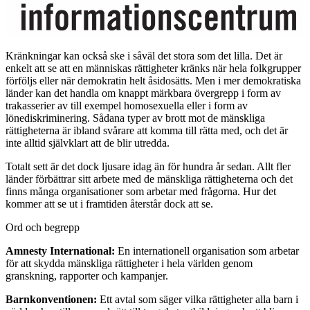
Kränkningar kan också ske i såväl det stora som det lilla. Det är
enkelt att se att en människas rättigheter kränks när hela folkgrupper
förföljs eller när demokratin helt åsidosätts. Men i mer demokratiska
länder kan det handla om knappt märkbara övergrepp i form av
trakasserier av till exempel homosexuella eller i form av
lönediskriminering. Sådana typer av brott mot de mänskliga
rättigheterna är ibland svårare att komma till rätta med, och det är
inte alltid självklart att de blir utredda.
Totalt sett är det dock ljusare idag än för hundra år sedan. Allt fler
länder förbättrar sitt arbete med de mänskliga rättigheterna och det
finns många organisationer som arbetar med frågorna. Hur det
kommer att se ut i framtiden återstår dock att se.
Ord och begrepp
Amnesty International:
En internationell organisation som arbetar
för att skydda mänskliga rättigheter i hela världen genom
granskning, rapporter och kampanjer.
Barnkonventionen:
Ett avtal som säger vilka rättigheter alla barn i