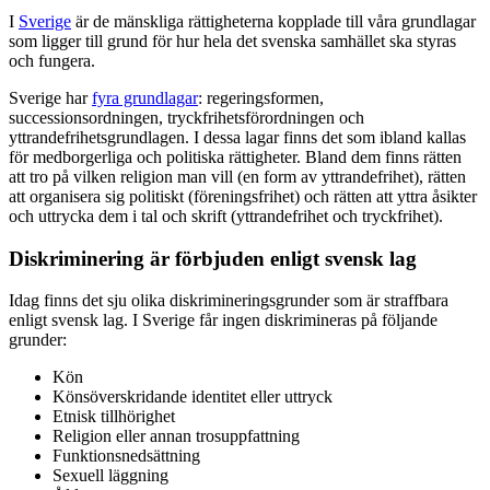
I
Sverige
är de mänskliga rättigheterna kopplade till våra grundlagar
som ligger till grund för hur hela det svenska samhället ska styras
och fungera.
Sverige har
fyra grundlagar
: regeringsformen,
successionsordningen, tryckfrihetsförordningen och
yttrandefrihetsgrundlagen. I dessa lagar finns det som ibland kallas
för medborgerliga och politiska rättigheter. Bland dem finns rätten
att tro på vilken religion man vill (en form av yttrandefrihet), rätten
att organisera sig politiskt (föreningsfrihet) och rätten att yttra åsikter
och uttrycka dem i tal och skrift (yttrandefrihet och tryckfrihet).
Diskriminering är förbjuden enligt svensk lag
Idag finns det sju olika diskrimineringsgrunder som är straffbara
enligt svensk lag. I Sverige får ingen diskrimineras på följande
grunder:
Kön
Könsöverskridande identitet eller uttryck
Etnisk tillhörighet
Religion eller annan trosuppfattning
Funktionsnedsättning
Sexuell läggning