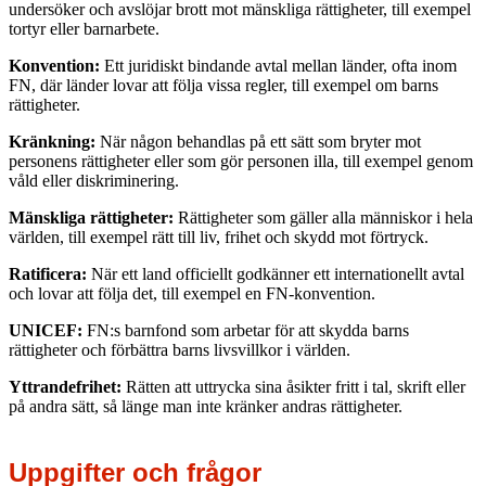
undersöker och avslöjar brott mot mänskliga rättigheter, till exempel
tortyr eller barnarbete.
Konvention:
Ett juridiskt bindande avtal mellan länder, ofta inom
FN, där länder lovar att följa vissa regler, till exempel om barns
rättigheter.
Kränkning:
När någon behandlas på ett sätt som bryter mot
personens rättigheter eller som gör personen illa, till exempel genom
våld eller diskriminering.
Mänskliga rättigheter:
Rättigheter som gäller alla människor i hela
världen, till exempel rätt till liv, frihet och skydd mot förtryck.
Ratificera:
När ett land officiellt godkänner ett internationellt avtal
och lovar att följa det, till exempel en FN-konvention.
UNICEF:
FN:s barnfond som arbetar för att skydda barns
rättigheter och förbättra barns livsvillkor i världen.
Yttrandefrihet:
Rätten att uttrycka sina åsikter fritt i tal, skrift eller
på andra sätt, så länge man inte kränker andras rättigheter.
Uppgifter och frågor