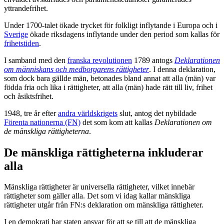
yttrandefrihet.
Under 1700-talet ökade trycket för folkligt inflytande i Europa och i
Sverige
ökade riksdagens inflytande under den period som kallas för
frihetstiden
.
I samband med den
franska revolutionen
1789 antogs
Deklarationen
om människans och medborgarens rättigheter
. I denna deklaration,
som dock bara gällde män, betonades bland annat att alla (män) var
födda fria och lika i rättigheter, att alla (män) hade rätt till liv, frihet
och åsiktsfrihet.
1948, tre år efter
andra världskrigets
slut, antog det nybildade
Förenta nationerna (FN)
det som kom att kallas
Deklarationen om
de mänskliga rättigheterna
.
De mänskliga rättigheterna inkluderar
alla
Mänskliga rättigheter är universella rättigheter, vilket innebär
rättigheter som gäller alla. Det som vi idag kallar mänskliga
rättigheter utgår från FN:s deklaration om mänskliga rättigheter.
I en demokrati har staten ansvar för att se till att de mänskliga