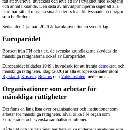
rätt att överleva, utvecklas och leva ett liv i trygghet med skolgång
och annat liknande. Den sista av huvudprinciperna säger att alla
barn har rätt att uttrycka sina åsikter och att bli lyssnade på i frågor
som berör dem.
Sedan den 1 januari 2020 är barnkonventionen svensk lag.
Europarådet
Bortsett från FN och t.ex. de svenska grundlagarna skyddas de
mänskliga rättigheterna också av Europarådet.
Europarådet bildades 1949 i huvudsak för att främja
demokrati
och
mänskliga rättigheter. Idag (2026) är alla europeiska stater utom
Ryssland
,
Kosovo
,
Belarus
och
Vatikanstaten
medlemmar.
Organisationer som arbetar för
mänskliga rättigheter
Det finns en lång lista över organisationer och institutioner som
arbetar för mänskliga rättigheter, såväl olika FN-organ som
Europarådet och svenska samhällsinstitutioner.
Både FN och Europarådet har flera olika underorganisationer som