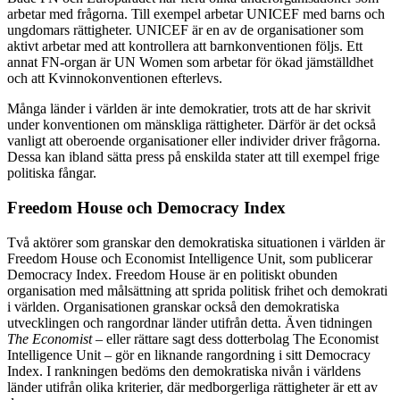
arbetar med frågorna. Till exempel arbetar UNICEF med barns och
ungdomars rättigheter. UNICEF är en av de organisationer som
aktivt arbetar med att kontrollera att barnkonventionen följs. Ett
annat FN-organ är UN Women som arbetar för ökad jämställdhet
och att Kvinnokonventionen efterlevs.
Många länder i världen är inte demokratier, trots att de har skrivit
under konventionen om mänskliga rättigheter. Därför är det också
vanligt att oberoende organisationer eller individer driver frågorna.
Dessa kan ibland sätta press på enskilda stater att till exempel frige
politiska fångar.
Freedom House och Democracy Index
Två aktörer som granskar den demokratiska situationen i världen är
Freedom House och Economist Intelligence Unit, som publicerar
Democracy Index. Freedom House är en politiskt obunden
organisation med målsättning att sprida politisk frihet och demokrati
i världen. Organisationen granskar också den demokratiska
utvecklingen och rangordnar länder utifrån detta. Även tidningen
The Economist
– eller rättare sagt dess dotterbolag The Economist
Intelligence Unit – gör en liknande rangordning i sitt Democracy
Index. I rankningen bedöms den demokratiska nivån i världens
länder utifrån olika kriterier, där medborgerliga rättigheter är ett av