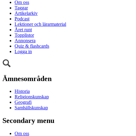
Om oss
Taggar
Artikelarkiv
Podcast
Lektioner och lärarmaterial
Året runt
Topplistor
Annonsera
Quiz & flashcards
Logga in
Ämnesområden
Historia
Religionskunskap
Geografi
Samhällskunskap
Secondary menu
Om oss