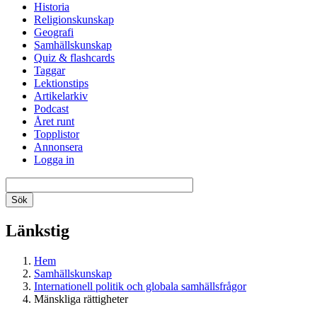
Historia
Religionskunskap
Geografi
Samhällskunskap
Quiz & flashcards
Taggar
Lektionstips
Artikelarkiv
Podcast
Året runt
Topplistor
Annonsera
Logga in
Länkstig
Hem
Samhällskunskap
Internationell politik och globala samhällsfrågor
Mänskliga rättigheter