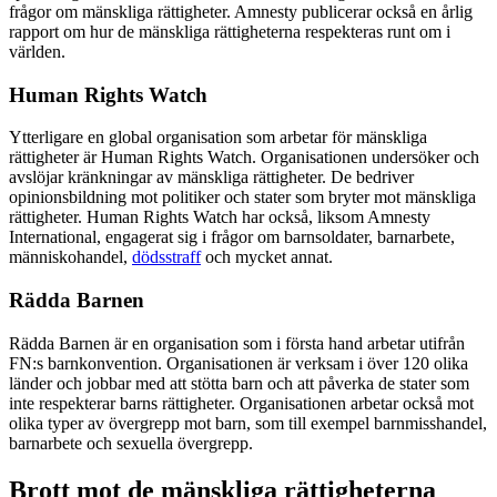
frågor om mänskliga rättigheter. Amnesty publicerar också en årlig
rapport om hur de mänskliga rättigheterna respekteras runt om i
världen.
Human Rights Watch
Ytterligare en global organisation som arbetar för mänskliga
rättigheter är Human Rights Watch. Organisationen undersöker och
avslöjar kränkningar av mänskliga rättigheter. De bedriver
opinionsbildning mot politiker och stater som bryter mot mänskliga
rättigheter. Human Rights Watch har också, liksom Amnesty
International, engagerat sig i frågor om barnsoldater, barnarbete,
människohandel,
dödsstraff
och mycket annat.
Rädda Barnen
Rädda Barnen är en organisation som i första hand arbetar utifrån
FN:s barnkonvention. Organisationen är verksam i över 120 olika
länder och jobbar med att stötta barn och att påverka de stater som
inte respekterar barns rättigheter. Organisationen arbetar också mot
olika typer av övergrepp mot barn, som till exempel barnmisshandel,
barnarbete och sexuella övergrepp.
Brott mot de mänskliga rättigheterna