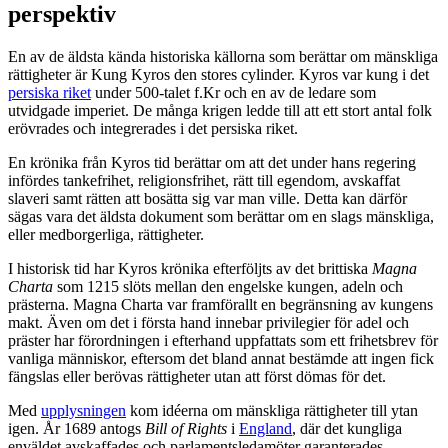
perspektiv
En av de äldsta kända historiska källorna som berättar om mänskliga
rättigheter är Kung Kyros den stores cylinder. Kyros var kung i det
persiska riket
under 500-talet f.Kr och en av de ledare som
utvidgade imperiet. De många krigen ledde till att ett stort antal folk
erövrades och integrerades i det persiska riket.
En krönika från Kyros tid berättar om att det under hans regering
infördes tankefrihet, religionsfrihet, rätt till egendom, avskaffat
slaveri samt rätten att bosätta sig var man ville. Detta kan därför
sägas vara det äldsta dokument som berättar om en slags mänskliga,
eller medborgerliga, rättigheter.
I historisk tid har Kyros krönika efterföljts av det brittiska
Magna
Charta
som 1215 slöts mellan den engelske kungen, adeln och
prästerna. Magna Charta var framförallt en begränsning av kungens
makt. Även om det i första hand innebar privilegier för adel och
präster har förordningen i efterhand uppfattats som ett frihetsbrev för
vanliga människor, eftersom det bland annat bestämde att ingen fick
fängslas eller berövas rättigheter utan att först dömas för det.
Med
upplysningen
kom idéerna om mänskliga rättigheter till ytan
igen. År 1689 antogs
Bill of Rights
i
England
, där det kungliga
enväldet avskaffades och parlamentsledamöter garanterades