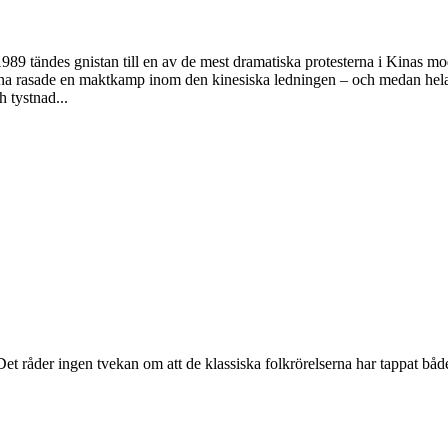
89 tändes gnistan till en av de mest dramatiska protesterna i Kinas mo
serna rasade en maktkamp inom den kinesiska ledningen – och medan hela
 tystnad...
Det råder ingen tvekan om att de klassiska folkrörelserna har tappat båd