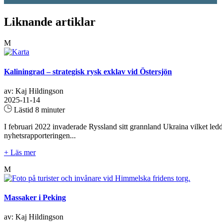
Liknande artiklar
M
Kaliningrad – strategisk rysk exklav vid Östersjön
av: Kaj Hildingson
2025-11-14
Lästid 8 minuter
I februari 2022 invaderade Ryssland sitt grannland Ukraina vilket ledde
nyhetsrapporteringen...
+ Läs mer
M
Massaker i Peking
av: Kaj Hildingson