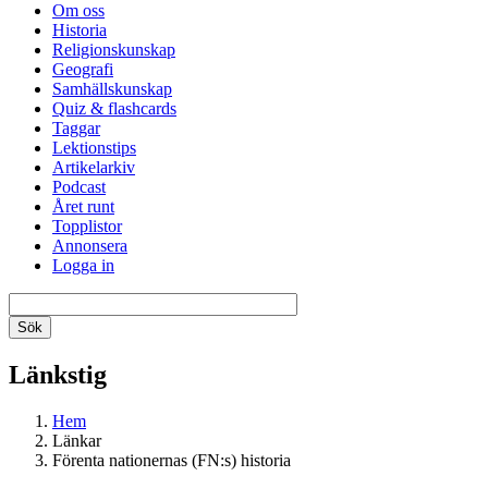
Om oss
Historia
Religionskunskap
Geografi
Samhällskunskap
Quiz & flashcards
Taggar
Lektionstips
Artikelarkiv
Podcast
Året runt
Topplistor
Annonsera
Logga in
Länkstig
Hem
Länkar
Förenta nationernas (FN:s) historia