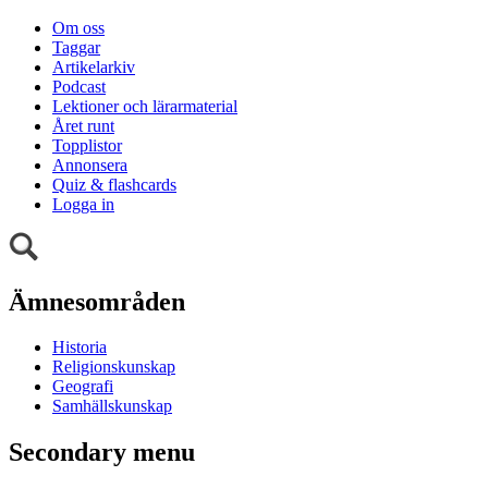
Om oss
Taggar
Artikelarkiv
Podcast
Lektioner och lärarmaterial
Året runt
Topplistor
Annonsera
Quiz & flashcards
Logga in
Ämnesområden
Historia
Religionskunskap
Geografi
Samhällskunskap
Secondary menu