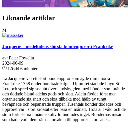
Liknande artiklar
M
Jacquerie – medeltidens största bondeuppror i Frankrike
av: Peter Fowelin
2024-06-09
Lästid 6 minuter
La Jacquerie var ett stort bondeuppror som ägde rum i norra
Frankrike 1358 under hundraårskriget. Upproret startade i byn St
Leu och spred sig snabbt över landsbygden med bönder som brände
och dödade bland adelns gods och slott. Adeln flydde först men
organiserade sig snart och slog tillbaka med hjälp av tungt
beväpnade och bepansrade trupper. Tusentals bönder dödades och
upproret var i stort krossat efter bara en månad. Trots allt våld och de
stora förlusterna i människoliv förändrades inget. Böndernas misär –
som hade varit den främsta orsaken till upproret – fortsatte...