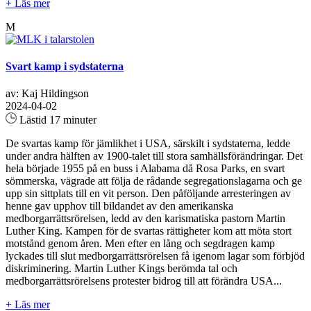
+ Läs mer
M
Svart kamp i sydstaterna
av: Kaj Hildingson
2024-04-02
Lästid 17 minuter
De svartas kamp för jämlikhet i USA, särskilt i sydstaterna, ledde
under andra hälften av 1900-talet till stora samhällsförändringar. Det
hela började 1955 på en buss i Alabama då Rosa Parks, en svart
sömmerska, vägrade att följa de rådande segregationslagarna och ge
upp sin sittplats till en vit person. Den påföljande arresteringen av
henne gav upphov till bildandet av den amerikanska
medborgarrättsrörelsen, ledd av den karismatiska pastorn Martin
Luther King. Kampen för de svartas rättigheter kom att möta stort
motstånd genom åren. Men efter en lång och segdragen kamp
lyckades till slut medborgarrättsrörelsen få igenom lagar som förbjöd
diskriminering. Martin Luther Kings berömda tal och
medborgarrättsrörelsens protester bidrog till att förändra USA...
+ Läs mer