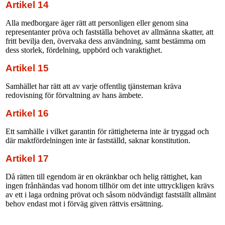
Artikel 14
Alla medborgare äger rätt att personligen eller genom sina
representanter pröva och fastställa behovet av allmänna skatter, att
fritt bevilja den, övervaka dess användning, samt bestämma om
dess storlek, fördelning, uppbörd och varaktighet.
Artikel 15
Samhället har rätt att av varje offentlig tjänsteman kräva
redovisning för förvaltning av hans ämbete.
Artikel 16
Ett samhälle i vilket garantin för rättigheterna inte är tryggad och
där maktfördelningen inte är fastställd, saknar konstitution.
Artikel 17
Då rätten till egendom är en okränkbar och helig rättighet, kan
ingen frånhändas vad honom tillhör om det inte uttryckligen krävs
av ett i laga ordning prövat och såsom nödvändigt fastställt allmänt
behov endast mot i förväg given rättvis ersättning.