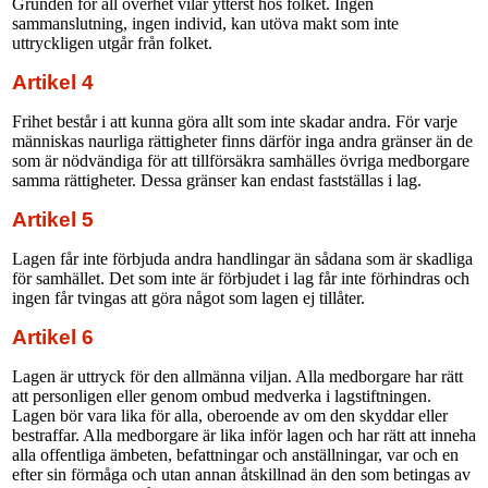
Grunden för all överhet vilar ytterst hos folket. Ingen
sammanslutning, ingen individ, kan utöva makt som inte
uttryckligen utgår från folket.
Artikel 4
Frihet består i att kunna göra allt som inte skadar andra. För varje
människas naurliga rättigheter finns därför inga andra gränser än de
som är nödvändiga för att tillförsäkra samhälles övriga medborgare
samma rättigheter. Dessa gränser kan endast fastställas i lag.
Artikel 5
Lagen får inte förbjuda andra handlingar än sådana som är skadliga
för samhället. Det som inte är förbjudet i lag får inte förhindras och
ingen får tvingas att göra något som lagen ej tillåter.
Artikel 6
Lagen är uttryck för den allmänna viljan. Alla medborgare har rätt
att personligen eller genom ombud medverka i lagstiftningen.
Lagen bör vara lika för alla, oberoende av om den skyddar eller
bestraffar. Alla medborgare är lika inför lagen och har rätt att inneha
alla offentliga ämbeten, befattningar och anställningar, var och en
efter sin förmåga och utan annan åtskillnad än den som betingas av