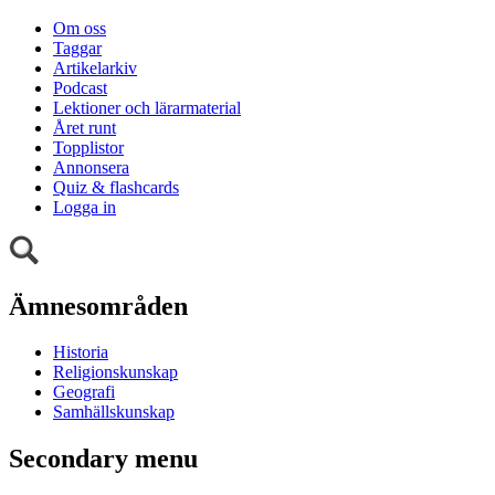
Om oss
Taggar
Artikelarkiv
Podcast
Lektioner och lärarmaterial
Året runt
Topplistor
Annonsera
Quiz & flashcards
Logga in
Ämnesområden
Historia
Religionskunskap
Geografi
Samhällskunskap
Secondary menu