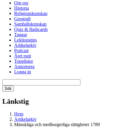
Om oss
Historia
Religionskunskap
Geografi
Samhällskunskap
Quiz & flashcards
Taggar
Lektionstips
Artikelarkiv
Podcast
Året runt
Topplistor
Annonsera
Logga in
Länkstig
Hem
Artikelarkiv
Mänskliga och medborgerliga rättigheter 1789