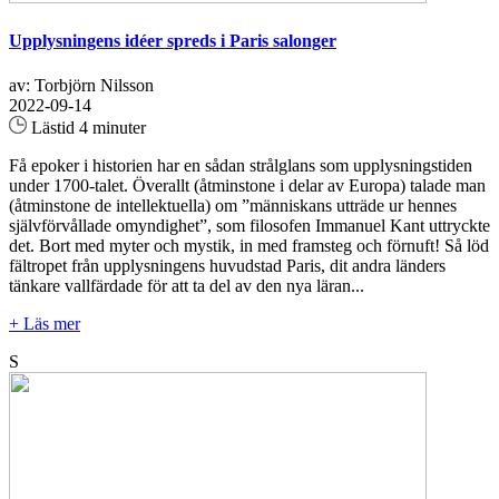
Upplysningens idéer spreds i Paris salonger
av: Torbjörn Nilsson
2022-09-14
Lästid 4 minuter
Få epoker i historien har en sådan strålglans som upplysningstiden
under 1700-talet. Överallt (åtminstone i delar av Europa) talade man
(åtminstone de intellektuella) om ”människans utträde ur hennes
självförvållade omyndighet”, som filosofen Immanuel Kant uttryckte
det. Bort med myter och mystik, in med framsteg och förnuft! Så löd
fältropet från upplysningens huvudstad Paris, dit andra länders
tänkare vallfärdade för att ta del av den nya läran...
+ Läs mer
S