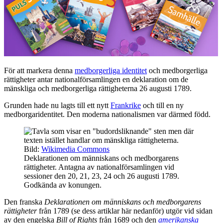
För att markera denna
medborgerliga identitet
och medborgerliga
rättigheter antar nationalförsamlingen en deklaration om de
mänskliga och medborgerliga rättigheterna 26 augusti 1789.
Grunden hade nu lagts till ett nytt
Frankrike
och till en ny
medborgaridentitet. Den moderna nationalismen var därmed född.
Bild:
Wikimedia Commons
Deklarationen om människans och medborgarens
rättigheter. Antagna av nationalförsamlingen vid
sessioner den 20, 21, 23, 24 och 26 augusti 1789.
Godkända av konungen.
Den franska
Deklarationen om människans och medborgarens
rättigheter
från 1789 (se dess artiklar här nedanför) utgör vid sidan
av den engelska
Bill of Rights
från 1689 och den
amerikanska