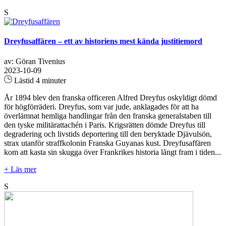
S
Dreyfusaffären – ett av historiens mest kända justitiemord
av: Göran Tivenius
2023-10-09
Lästid 4 minuter
År 1894 blev den franska officeren Alfred Dreyfus oskyldigt dömd
för högförräderi. Dreyfus, som var jude, anklagades för att ha
överlämnat hemliga handlingar från den franska generalstaben till
den tyske militärattachén i Paris. Krigsrätten dömde Dreyfus till
degradering och livstids deportering till den beryktade Djävulsön,
strax utanför straffkolonin Franska Guyanas kust. Dreyfusaffären
kom att kasta sin skugga över Frankrikes historia långt fram i tiden...
+ Läs mer
S