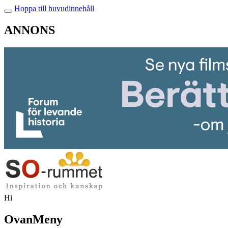
Hoppa till huvudinnehåll
ANNONS
Hi
OvanMeny