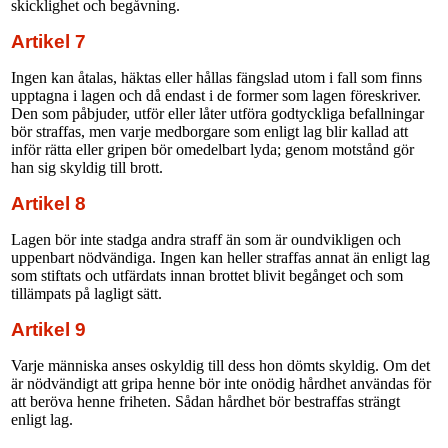
skicklighet och begåvning.
Artikel 7
Ingen kan åtalas, häktas eller hållas fängslad utom i fall som finns
upptagna i lagen och då endast i de former som lagen föreskriver.
Den som påbjuder, utför eller låter utföra godtyckliga befallningar
bör straffas, men varje medborgare som enligt lag blir kallad att
inför rätta eller gripen bör omedelbart lyda; genom motstånd gör
han sig skyldig till brott.
Artikel 8
Lagen bör inte stadga andra straff än som är oundvikligen och
uppenbart nödvändiga. Ingen kan heller straffas annat än enligt lag
som stiftats och utfärdats innan brottet blivit begånget och som
tillämpats på lagligt sätt.
Artikel 9
Varje människa anses oskyldig till dess hon dömts skyldig. Om det
är nödvändigt att gripa henne bör inte onödig hårdhet användas för
att beröva henne friheten. Sådan hårdhet bör bestraffas strängt
enligt lag.