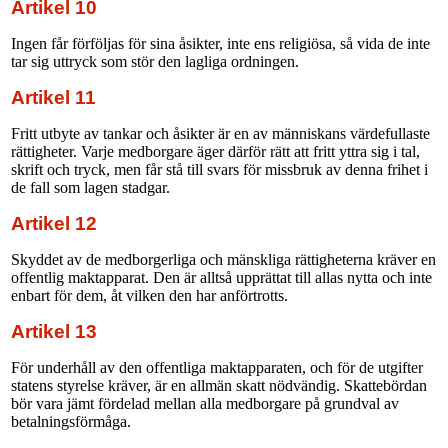
Artikel 10
Ingen får förföljas för sina åsikter, inte ens religiösa, så vida de inte
tar sig uttryck som stör den lagliga ordningen.
Artikel 11
Fritt utbyte av tankar och åsikter är en av människans värdefullaste
rättigheter. Varje medborgare äger därför rätt att fritt yttra sig i tal,
skrift och tryck, men får stå till svars för missbruk av denna frihet i
de fall som lagen stadgar.
Artikel 12
Skyddet av de medborgerliga och mänskliga rättigheterna kräver en
offentlig maktapparat. Den är alltså upprättat till allas nytta och inte
enbart för dem, åt vilken den har anförtrotts.
Artikel 13
För underhåll av den offentliga maktapparaten, och för de utgifter
statens styrelse kräver, är en allmän skatt nödvändig. Skattebördan
bör vara jämt fördelad mellan alla medborgare på grundval av
betalningsförmåga.