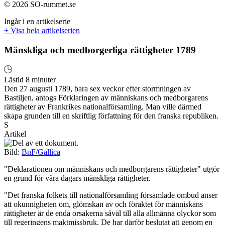
© 2026 SO-rummet.se
Ingår i en artikelserie
+ Visa hela artikelserien
Mänskliga och medborgerliga rättigheter 1789
Lästid 8 minuter
Den 27 augusti 1789, bara sex veckor efter stormningen av
Bastiljen, antogs Förklaringen av människans och medborgarens
rättigheter av Frankrikes nationalförsamling. Man ville därmed
skapa grunden till en skriftlig författning för den franska republiken.
S
Artikel
Bild:
BnF/Gallica
"Deklarationen om människans och medborgarens rättigheter" utgör
en grund för våra dagars mänskliga rättigheter.
"Det franska folkets till nationalförsamling församlade ombud anser
att okunnigheten om, glömskan av och föraktet för människans
rättigheter är de enda orsakerna såväl till alla allmänna olyckor som
till regeringens maktmissbruk. De har därför beslutat att genom en