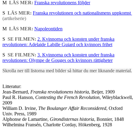
M
LÄS MER:
Franska revolutionens följder
S
LÄS MER:
Franska revolutionen och nationalismens uppkomst
(artikelserie)
M
LÄS MER:
Napoleontiden
S
SE FILMEN:
2. Kvinnorna och konsten under franska
revolutionen: Adelaide Labille Guiard och kvinnors frihet
S
SE FILMEN:
3. Kvinnorna och konsten under franska
revolutionen: Olympe de Gouges och kvinnors rättigheter
Skrolla ner till listorna med bilder så hittar du mer liknande material.
Litteratur:
Jean-Bernard,
Franska revolutionens historia
, Beijer, 1909
Paul R. Hanson,
Contesting the French Revolution
, Wileyblackwell,
2009
William D. Irvine,
The Boulanger Affair Reconsidered
, Oxford
Univ. Press, 1989
Alphonse de Lamartine,
Girondisternas historia
, Bonnier, 1848
Wilhelmina Fransén, Charlotte Corday, Hökenberg, 1928