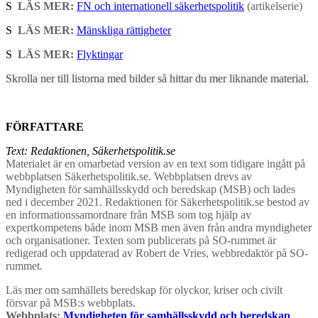
S
LÄS MER:
FN och internationell säkerhetspolitik
(artikelserie)
S
LÄS MER:
Mänskliga rättigheter
S
LÄS MER:
Flyktingar
Skrolla ner till listorna med bilder så hittar du mer liknande material.
FÖRFATTARE
Text: Redaktionen, Säkerhetspolitik.se
Materialet är en omarbetad version av en text som tidigare ingått på
webbplatsen Säkerhetspolitik.se. Webbplatsen drevs av
Myndigheten för samhällsskydd och beredskap (MSB) och lades
ned i december 2021. Redaktionen för Säkerhetspolitik.se bestod av
en informationssamordnare från MSB som tog hjälp av
expertkompetens både inom MSB men även från andra myndigheter
och organisationer. Texten som publicerats på SO-rummet är
redigerad och uppdaterad av Robert de Vries, webbredaktör på SO-
rummet.
Läs mer om samhällets beredskap för olyckor, kriser och civilt
försvar på MSB:s webbplats.
Webbplats:
Myndigheten för samhällsskydd och beredskap