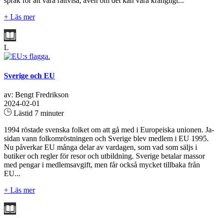
språk för att vara rättvisa, även om det kan vara krångligt...
+ Läs mer
L
Sverige och EU
av: Bengt Fredrikson
2024-02-01
Lästid 7 minuter
1994 röstade svenska folket om att gå med i Europeiska unionen. Ja-
sidan vann folkomröstningen och Sverige blev medlem i EU 1995.
Nu påverkar EU många delar av vardagen, som vad som säljs i
butiker och regler för resor och utbildning. Sverige betalar massor
med pengar i medlemsavgift, men får också mycket tillbaka från
EU...
+ Läs mer