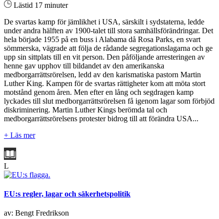
Lästid 17 minuter
De svartas kamp för jämlikhet i USA, särskilt i sydstaterna, ledde
under andra hälften av 1900-talet till stora samhällsförändringar. Det
hela började 1955 på en buss i Alabama då Rosa Parks, en svart
sömmerska, vägrade att följa de rådande segregationslagarna och ge
upp sin sittplats till en vit person. Den påföljande arresteringen av
henne gav upphov till bildandet av den amerikanska
medborgarrättsrörelsen, ledd av den karismatiska pastorn Martin
Luther King. Kampen för de svartas rättigheter kom att möta stort
motstånd genom åren. Men efter en lång och segdragen kamp
lyckades till slut medborgarrättsrörelsen få igenom lagar som förbjöd
diskriminering. Martin Luther Kings berömda tal och
medborgarrättsrörelsens protester bidrog till att förändra USA...
+ Läs mer
L
EU:s regler, lagar och säkerhetspolitik
av: Bengt Fredrikson