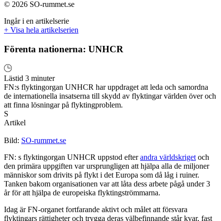
© 2026 SO-rummet.se
Ingår i en artikelserie
+ Visa hela artikelserien
Förenta nationerna: UNHCR
Lästid 3 minuter
FN:s flyktingorgan UNHCR har uppdraget att leda och samordna
de internationella insatserna till skydd av flyktingar världen över och
att finna lösningar på flyktingproblem.
S
Artikel
Bild:
SO-rummet.se
FN: s flyktingorgan UNHCR uppstod efter
andra världskriget
och
den primära uppgiften var ursprungligen att hjälpa alla de miljoner
människor som drivits på flykt i det Europa som då låg i ruiner.
Tanken bakom organisationen var att låta dess arbete pågå under 3
år för att hjälpa de europeiska flyktingströmmarna.
Idag är FN-organet fortfarande aktivt och målet att försvara
flyktingars rättigheter och trygga deras välbefinnande står kvar, fast