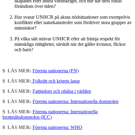
skapades efter andra världskriget, och hur har dess fokus
förändrats över tiden?
Hur svarar UNHCR på akuta nödsituationer som exempelvis
konflikter eller naturkatastrofer som fördriver stora grupper av
människor?
På vilka sätt strävar UNHCR efter att främja respekt för
mänskliga rättigheter, särskilt när det gäller kvinnor, flickor
och barn?
S
LÄS MER:
Förenta nationerna (FN)
S
LÄS MER:
Folkrätt och krigets lagar
S
LÄS MER:
Fattigdom och ohälsa i världen
S
LÄS MER:
Förenta nationerna: Internationella domstolen
S
LÄS MER:
Förenta nationerna: Internationella
brottmålsdomstolen (ICC)
S
LÄS MER:
Förenta nationerna: WHO