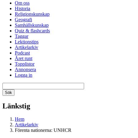
Om oss
Historia
Religionskunskap
Geografi
Samhällskunskap
Quiz & flashcards
Taggar
Lektionstips
Artikelarkiv
Podcast
Året runt
Topplistor
Annonsera
Logga in
Länkstig
Hem
Artikelarkiv
Förenta nationerna: UNHCR