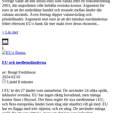
Sverige valde att inte införa euro som valuta efter en folkomröstning
2003, där majoriteten ville behålla svenska kronor. Argument för
euro är att det underlättar handel och resande mellan länder där
valutan används. Även företag slipper valutaväxling och
prisskillnader. Argument mot euro är att det minskar euroländernas
frihet eftersom EU:s bank får mer makt över deras ekonomi...
+ Läs mer
L
EU och medlemsländerna
av: Bengt Fredrikson
2024-02-01
Lästid 8 minuter
I EU är det 27 länder som samarbetar. De använder 24 olika språk,
inklusive svenska. EU har ingen riktig huvudstad, men många
kontor finns i Bryssel. Det finns regler för nya medlemmar i EU,
och flera europeiska länder (som idag står utanför) vill gå med. EU
har en flagga med tolv stjärnor, och en sång. De använder många