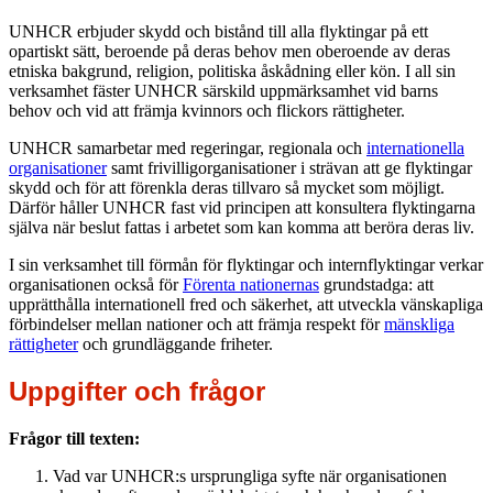
UNHCR erbjuder skydd och bistånd till alla flyktingar på ett
opartiskt sätt, beroende på deras behov men oberoende av deras
etniska bakgrund, religion, politiska åskådning eller kön. I all sin
verksamhet fäster UNHCR särskild uppmärksamhet vid barns
behov och vid att främja kvinnors och flickors rättigheter.
UNHCR samarbetar med regeringar, regionala och
internationella
organisationer
samt frivilligorganisationer i strävan att ge flyktingar
skydd och för att förenkla deras tillvaro så mycket som möjligt.
Därför håller UNHCR fast vid principen att konsultera flyktingarna
själva när beslut fattas i arbetet som kan komma att beröra deras liv.
I sin verksamhet till förmån för flyktingar och internflyktingar verkar
organisationen också för
Förenta nationernas
grundstadga: att
upprätthålla internationell fred och säkerhet, att utveckla vänskapliga
förbindelser mellan nationer och att främja respekt för
mänskliga
rättigheter
och grundläggande friheter.
Uppgifter och frågor
Frågor till texten:
Vad var UNHCR:s ursprungliga syfte när organisationen