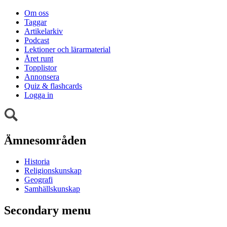
Om oss
Taggar
Artikelarkiv
Podcast
Lektioner och lärarmaterial
Året runt
Topplistor
Annonsera
Quiz & flashcards
Logga in
Ämnesområden
Historia
Religionskunskap
Geografi
Samhällskunskap
Secondary menu