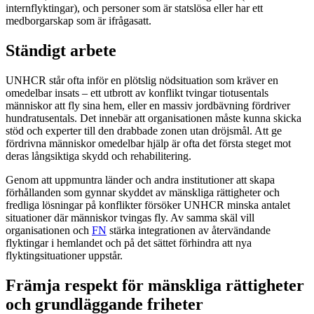
internflyktingar), och personer som är statslösa eller har ett
medborgarskap som är ifrågasatt.
Ständigt arbete
UNHCR står ofta inför en plötslig nödsituation som kräver en
omedelbar insats – ett utbrott av konflikt tvingar tiotusentals
människor att fly sina hem, eller en massiv jordbävning fördriver
hundratusentals. Det innebär att organisationen måste kunna skicka
stöd och experter till den drabbade zonen utan dröjsmål. Att ge
fördrivna människor omedelbar hjälp är ofta det första steget mot
deras långsiktiga skydd och rehabilitering.
Genom att uppmuntra länder och andra institutioner att skapa
förhållanden som gynnar skyddet av mänskliga rättigheter och
fredliga lösningar på konflikter försöker UNHCR minska antalet
situationer där människor tvingas fly. Av samma skäl vill
organisationen och
FN
stärka integrationen av återvändande
flyktingar i hemlandet och på det sättet förhindra att nya
flyktingsituationer uppstår.
Främja respekt för mänskliga rättigheter
och grundläggande friheter