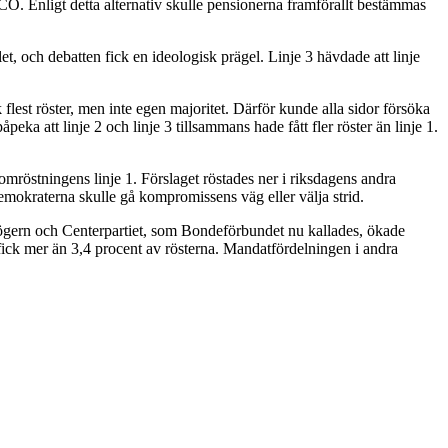
. Enligt detta alternativ skulle pensionerna framförallt bestämmas
 och debatten fick en ideologisk prägel. Linje 3 hävdade att linje
k flest röster, men inte egen majoritet. Därför kunde alla sidor försöka
påpeka att linje 2 och linje 3 tillsammans hade fått fler röster än linje 1.
mröstningens linje 1. Förslaget röstades ner i riksdagens andra
okraterna skulle gå kompromissens väg eller välja strid.
Högern och Centerpartiet, som Bondeförbundet nu kallades, ökade
fick mer än 3,4 procent av rösterna. Mandatfördelningen i andra