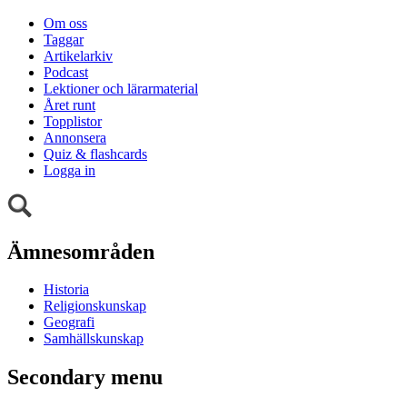
Om oss
Taggar
Artikelarkiv
Podcast
Lektioner och lärarmaterial
Året runt
Topplistor
Annonsera
Quiz & flashcards
Logga in
Ämnesområden
Historia
Religionskunskap
Geografi
Samhällskunskap
Secondary menu