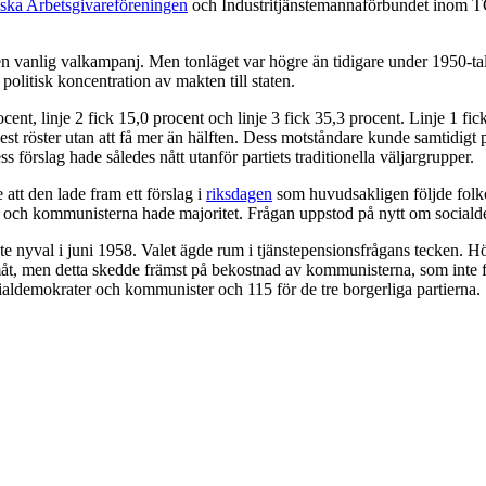
ska Arbetsgivareföreningen
och Industritjänstemannaförbundet inom TCO
vanlig valkampanj. Men tonläget var högre än tidigare under 1950-talet,
 politisk koncentration av makten till staten.
ocent, linje 2 fick 15,0 procent och linje 3 fick 35,3 procent. Linje 1 fic
så flest röster utan att få mer än hälften. Dess motståndare kunde samtidigt 
ss förslag hade således nått utanför partiets traditionella väljargrupper.
 att den lade fram ett förslag i
riksdagen
som huvudsakligen följde folko
ch kommunisterna hade majoritet. Frågan uppstod på nytt om socialdem
e nyval i juni 1958. Valet ägde rum i tjänstepensionsfrågans tecken. 
amåt, men detta skedde främst på bekostnad av kommunisterna, som inte 
aldemokrater och kommunister och 115 för de tre borgerliga partierna.