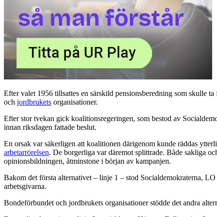
Efter valet 1956 tillsattes en särskild pensionsberedning som skulle ta
och
jordbrukets
organisationer.
Efter stor tvekan gick koalitionsregeringen, som bestod av Sociald
innan riksdagen fattade beslut.
En orsak var säkerligen att koalitionen därigenom kunde räddas ytte
arbetarrörelsen
. De borgerliga var däremot splittrade. Både sakliga och
opinionsbildningen, åtminstone i början av kampanjen.
Bakom det första alternativet – linje 1 – stod Socialdemokraterna, LO
arbetsgivarna.
Bondeförbundet och jordbrukets organisationer stödde det andra alternat