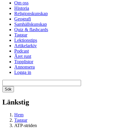
Om oss
Historia
Religionskunskap
Geografi
Samhällskunskap
Quiz & flashcards
Taggar
Lektionstips
Artikelarkiv
Podcast
Året runt
Topplistor
Annonsera
Logga in
Länkstig
Hem
Taggar
ATP-striden