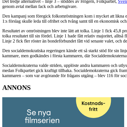
Det tredje alternativet – linje 3 – stöddes av Högern, Folkpartiet,
Sven
genom avtal mellan fack och arbetsgivare.
Den kampanj som föregick folkomröstningen kom i mycket att likna en 
1:s förslag skulle leda till ofrihet och tvång samt till en ekonomisk och
Resultatet av omröstningen blev inte lätt att tolka. Linje 1 fick 45,8 pr
tolka resultatet till sin fördel. Linje 1 hade fått relativ majoritet, allt
Linje 2 fick fler röster än bondeförbundet fått vid senaste valet, och de
Den socialdemokratiska regeringen kände ett så starkt stöd för sin linje
kammare, men godkändes i första kammaren, där Socialdemokraterna o
Socialdemokraterna valde striden, upplöste andra kammaren och utlyst
medan Folkpartiet gick kraftigt tillbaka. Socialdemokraterna gick fr
kammaren – som var avgörande för frågans utgång – blev 116 för soci
ANNONS