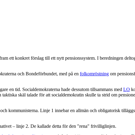
 fram ett konkret förslag till ett nytt pensionssystem. I beredningen del
emokraterna och Bondeförbundet, med på en
folkomröstning
om pensionsfr
rligare en tid. Socialdemokraterna hade dessutom tillsammans med
LO
ko
 taktiska skäl talade för att socialdemokratin skulle ta strid om pension
 och kommunisterna. Linje 1 innebar en allmän och obligatorisk tillägg
ivet – linje 2. De kallade detta för den "rena" frivilliglinjen.