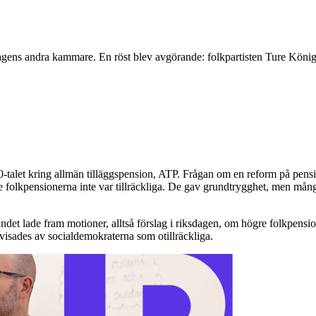
gens andra kammare. En röst blev avgörande: folkpartisten Ture König
0-talet kring allmän tilläggspension, ATP. Frågan om en reform på pension
de folkpensionerna inte var tillräckliga. De gav grundtrygghet, men mån
et lade fram motioner, alltså förslag i riksdagen, om högre folkpensio
visades av socialdemokraterna som otillräckliga.