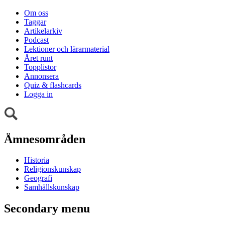
Om oss
Taggar
Artikelarkiv
Podcast
Lektioner och lärarmaterial
Året runt
Topplistor
Annonsera
Quiz & flashcards
Logga in
Ämnesområden
Historia
Religionskunskap
Geografi
Samhällskunskap
Secondary menu