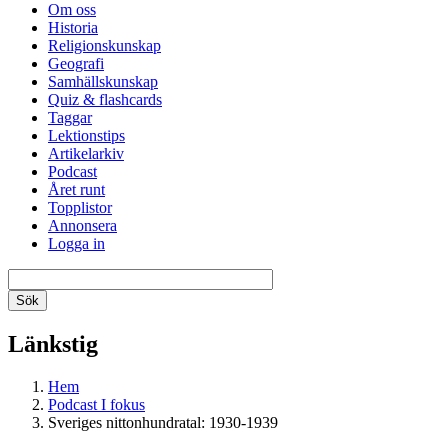
Om oss
Historia
Religionskunskap
Geografi
Samhällskunskap
Quiz & flashcards
Taggar
Lektionstips
Artikelarkiv
Podcast
Året runt
Topplistor
Annonsera
Logga in
Länkstig
Hem
Podcast I fokus
Sveriges nittonhundratal: 1930-1939