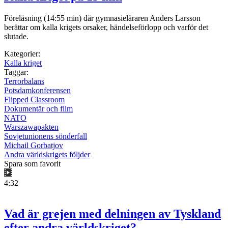
Föreläsning (14:55 min) där gymnasieläraren Anders Larsson
berättar om kalla krigets orsaker, händelseförlopp och varför det
slutade.
Kategorier:
Kalla kriget
Taggar:
Terrorbalans
Potsdamkonferensen
Flipped Classroom
Dokumentär och film
NATO
Warszawapakten
Sovjetunionens sönderfall
Michail Gorbatjov
Andra världskrigets följder
Spara som favorit
4:32
Vad är grejen med delningen av Tyskland
efter andra världskriget?