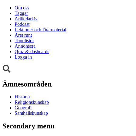
Om oss
Taggar
Artikelarkiv
Podcast
Lektioner och lärarmaterial
Året runt
Topplistor
Annonsera
Quiz & flashcards
Logga in
Ämnesområden
Historia
Religionskunskap
Geografi
Samhällskunskap
Secondary menu