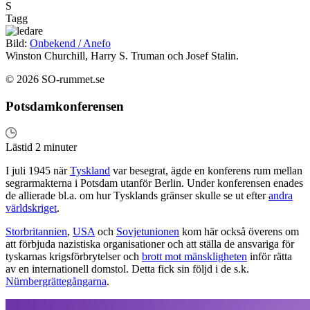
S
Tagg
Bild:
Onbekend / Anefo
Winston Churchill, Harry S. Truman och Josef Stalin.
© 2026 SO-rummet.se
Potsdamkonferensen
Lästid 2 minuter
I juli 1945 när
Tyskland
var besegrat, ägde en konferens rum mellan
segrarmakterna i Potsdam utanför Berlin. Under konferensen enades
de allierade bl.a. om hur Tysklands gränser skulle se ut efter
andra
världskriget
.
Storbritannien
,
USA
och
Sovjetunionen
kom här också överens om
att förbjuda nazistiska organisationer och att ställa de ansvariga för
tyskarnas krigsförbrytelser och
brott mot mänskligheten
inför rätta
av en internationell domstol. Detta fick sin följd i de s.k.
Nürnbergrättegångarna
.