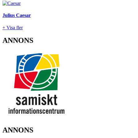
Julius Caesar
+ Visa fler
ANNONS
ANNONS