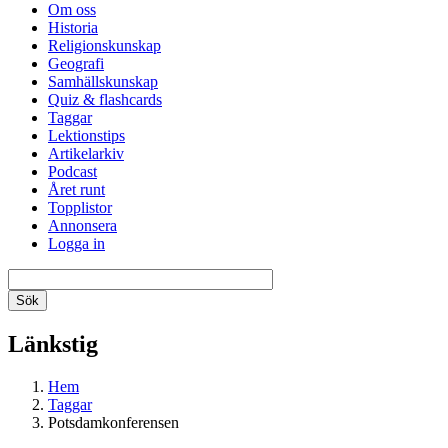
Om oss
Historia
Religionskunskap
Geografi
Samhällskunskap
Quiz & flashcards
Taggar
Lektionstips
Artikelarkiv
Podcast
Året runt
Topplistor
Annonsera
Logga in
Länkstig
Hem
Taggar
Potsdamkonferensen