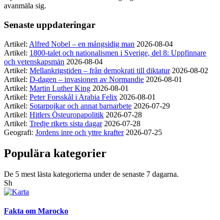
avanmäla sig.
Senaste uppdateringar
Artikel:
Alfred Nobel – en mångsidig man
2026-08-04
Artikel:
1800-talet och nationalismen i Sverige, del 8: Uppfinnare
och vetenskapsmän
2026-08-04
Artikel:
Mellankrigstiden – från demokrati till diktatur
2026-08-02
Artikel:
D-dagen – invasionen av Normandie
2026-08-01
Artikel:
Martin Luther King
2026-08-01
Artikel:
Peter Forsskål i Arabia Felix
2026-08-01
Artikel:
Sotarpojkar och annat barnarbete
2026-07-29
Artikel:
Hitlers Östeuropapolitik
2026-07-28
Artikel:
Tredje rikets sista dagar
2026-07-28
Geografi:
Jordens inre och yttre krafter
2026-07-25
Populära kategorier
De 5 mest lästa kategorierna under de senaste 7 dagarna.
Sh
Fakta om Marocko