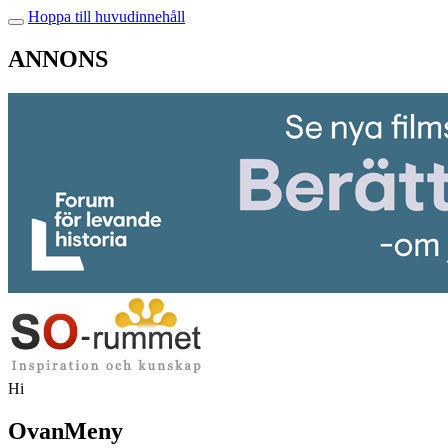
Hoppa till huvudinnehåll
ANNONS
Hi
OvanMeny