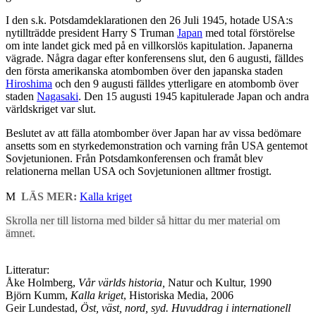
I den s.k. Potsdamdeklarationen den 26 Juli 1945, hotade USA:s
nytillträdde president Harry S Truman
Japan
med total förstörelse
om inte landet gick med på en villkorslös kapitulation. Japanerna
vägrade. Några dagar efter konferensens slut, den 6 augusti, fälldes
den första amerikanska atombomben över den japanska staden
Hiroshima
och den 9 augusti fälldes ytterligare en atombomb över
staden
Nagasaki
. Den 15 augusti 1945 kapitulerade Japan och andra
världskriget var slut.
Beslutet av att fälla atombomber över Japan har av vissa bedömare
ansetts som en styrkedemonstration och varning från USA gentemot
Sovjetunionen. Från Potsdamkonferensen och framåt blev
relationerna mellan USA och Sovjetunionen alltmer frostigt.
M
LÄS MER:
Kalla kriget
Skrolla ner till listorna med bilder så hittar du mer material om
ämnet.
Litteratur:
Åke Holmberg,
Vår världs historia,
Natur och Kultur, 1990
Björn Kumm,
Kalla kriget
, Historiska Media, 2006
Geir Lundestad,
Öst, väst, nord, syd. Huvuddrag i internationell