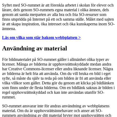
Syftet med SO-rummet är att förenkla arbetet i skolan för elever och
lärare, dels genom SO-rummets egna material i olika ämnen, dels
genom att samla merparten av alla bra och fria SO-resurser som
finns utspridda på Internet på ett och samma ställe. Målet med sajten
är att skapa inspiration, öka intresset och öka kunskaperna inom SO-
ämnena.
Läs om vilka som står bakom webbplatsen >
Användning av material
För bildmaterialet på SO-rummet gäller i allmänhet olika typer av
licenser. Många av bilderna är upphovsrättsskyddade medan andra
har Creative Commons-licenser eller andra liknande licenser. Några
av bilderna är helt fria att använda. Om du vill bruka en bild i eget
syfte, så måste du själv ta reda på om bilden är fri att använda eller
vilka villkor som gäller. Detta gör du genom att klicka på bildlänken
som finns under de flesta bilderna. Om en bildlänk saknas är bilden i
regel upphovsrättsskyddad och kan inte användas utanför SO-
rummet.
SO-rummet ansvarar inte för andras användning av webbplatsens
material. Om du är upphovsrättsinnehavare och anser att SO-
rummets användning av ditt material bryter mot upphovsrätten och