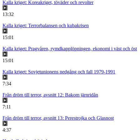
Kalla kriget: Koreakriget, töväder och revolter
13:32
Kalla kriget: Terrorbalansen och kubakrisen
15:01
Kalla kriget: Pragvåren, rymdkapplöpningen, ekonomi i väst och öst
15:01
Kalla kriget: Sovjetunionens nedgång och fall 1979-1991
7:34
Från dröm till terror, avsnitt 12: Bakom järnridån
7:11
Från dröm till terror, avsnitt 13: Perestrojka och Glasnost
4:37