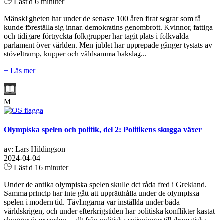
Lästid 6 minuter
Mänskligheten har under de senaste 100 åren firat segrar som få
kunde föreställa sig innan demokratins genombrott. Kvinnor, fattiga
och tidigare förtryckta folkgrupper har tagit plats i folkvalda
parlament över världen. Men jublet har upprepade gånger tystats av
stöveltramp, kupper och våldsamma bakslag...
+ Läs mer
M
Olympiska spelen och politik, del 2: Politikens skugga växer
av: Lars Hildingson
2024-04-04
Lästid 16 minuter
Under de antika olympiska spelen skulle det råda fred i Grekland.
Samma princip har inte gått att upprätthålla under de olympiska
spelen i modern tid. Tävlingarna var inställda under båda
världskrigen, och under efterkrigstiden har politiska konflikter kastat
skuggor över spelen – allt från politiska spänningar till dramatiska