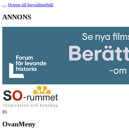
Hoppa till huvudinnehåll
ANNONS
Hi
OvanMeny