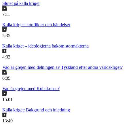
Slutet på kalla kriget
7:11
Kalla krigets konflikter och händelser
5:35
Kalla kriget – ideologierna bakom stormakterna
4:32
Vad är grejen med delningen av Tyskland efter andra världskriget?
6:05
Vad är grejen med Kubakrisen?
15:01
Kalla kriget: Bakgrund och inledning
13:40