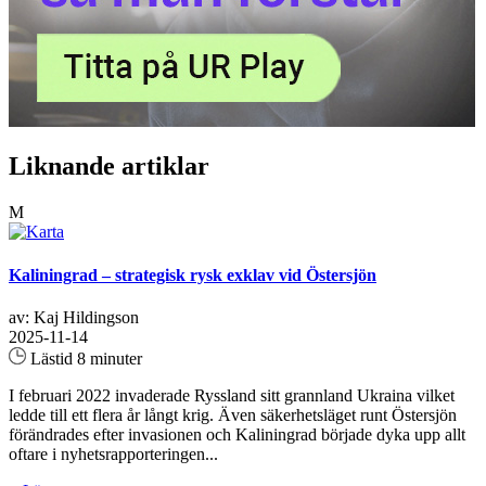
Liknande artiklar
M
Kaliningrad – strategisk rysk exklav vid Östersjön
av: Kaj Hildingson
2025-11-14
Lästid 8 minuter
I februari 2022 invaderade Ryssland sitt grannland Ukraina vilket
ledde till ett flera år långt krig. Även säkerhetsläget runt Östersjön
förändrades efter invasionen och Kaliningrad började dyka upp allt
oftare i nyhetsrapporteringen...