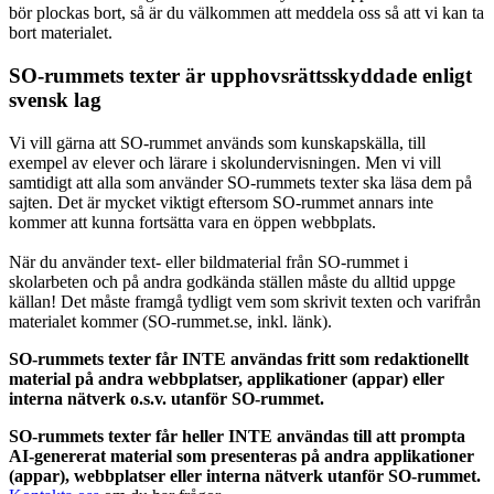
bör plockas bort, så är du välkommen att meddela oss så att vi kan ta
bort materialet.
SO-rummets texter är upphovsrättsskyddade enligt
svensk lag
Vi vill gärna att SO-rummet används som kunskapskälla, till
exempel av elever och lärare i skolundervisningen. Men vi vill
samtidigt att alla som använder SO-rummets texter ska läsa dem på
sajten. Det är mycket viktigt eftersom SO-rummet annars inte
kommer att kunna fortsätta vara en öppen webbplats.
När du använder text- eller bildmaterial från SO-rummet i
skolarbeten och på andra godkända ställen måste du alltid uppge
källan! Det måste framgå tydligt vem som skrivit texten och varifrån
materialet kommer (SO-rummet.se, inkl. länk).
SO-rummets texter får INTE användas fritt som redaktionellt
material på andra webbplatser, applikationer (appar) eller
interna nätverk o.s.v. utanför SO-rummet.
SO-rummets texter får heller INTE användas till att prompta
AI-genererat material som presenteras på andra applikationer
(appar), webbplatser eller interna nätverk utanför SO-rummet.