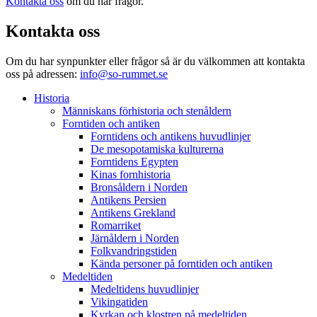
Kontakta oss
om du har frågor.
Kontakta oss
Om du har synpunkter eller frågor så är du välkommen att kontakta
oss på adressen:
info@so-rummet.se
Historia
Människans förhistoria och stenåldern
Forntiden och antiken
Forntidens och antikens huvudlinjer
De mesopotamiska kulturerna
Forntidens Egypten
Kinas fornhistoria
Bronsåldern i Norden
Antikens Persien
Antikens Grekland
Romarriket
Järnåldern i Norden
Folkvandringstiden
Kända personer på forntiden och antiken
Medeltiden
Medeltidens huvudlinjer
Vikingatiden
Kyrkan och klostren på medeltiden