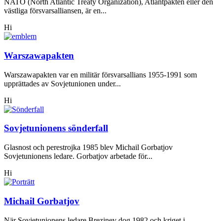
NATO (North Atlantic Treaty Organization), Atlantpakten eller den
västliga försvarsalliansen, är en...
Hi
Warszawapakten
Warszawapakten var en militär försvarsallians 1955-1991 som
upprättades av Sovjetunionen under...
Hi
Sovjetunionens sönderfall
Glasnost och perestrojka 1985 blev Michail Gorbatjov
Sovjetunionens ledare. Gorbatjov arbetade för...
Hi
Michail Gorbatjov
När Sovjetunionens ledare Brezjnev dog 1982 och kriget i