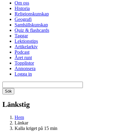
Om oss
Historia
Religionskunskap
Geografi
Samhällskunskap
Quiz & flashcards
Taggar
Lektionstips
Artikelarkiv
Podcast
Året runt
Topplistor
Annonsera
Logga in
Länkstig
Hem
Länkar
Kalla kriget på 15 min