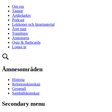
Om oss
Taggar
Artikelarkiv
Podcast
Lektioner och lärarmaterial
Året runt
Topplistor
Annonsera
Quiz & flashcards
Logga in
Ämnesområden
Historia
Religionskunskap
Geografi
Samhällskunskap
Secondary menu