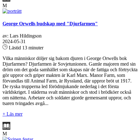
M
George Orwells budskap med "Djurfarmen"
av: Lars Hildingson
2024-05-31
Lästid 13 minuter
Vilka människor döljer sig bakom djuren i George Orwells bok
Djurfarmen? Djurfarmen är Sovjetunionen. Gamle majoren med sin
dröm om det goda samhället som skapas när de fattiga och förtryckta
gör uppror och griper makten är Karl Marx. Manor Farm, som
förvandlas till Animal Farm, är Ryssland, där uppror bröt ut 1917.
De ryska trupperna led förödmjukande nederlag i det första
världskriget. I städerna svalt människor och stod i brödköer också
om nätterna. Arbetare och soldater gjorde gemensamt uppror, och
tsaren tvingades avgå...
+ Läs mer
M