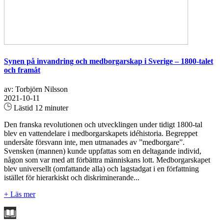
Synen på invandring och medborgarskap i Sverige – 1800-talet
och framåt
av: Torbjörn Nilsson
2021-10-11
Lästid 12 minuter
Den franska revolutionen och utvecklingen under tidigt 1800-tal
blev en vattendelare i medborgarskapets idéhistoria. Begreppet
undersåte försvann inte, men utmanades av ”medborgare”.
Svensken (mannen) kunde uppfattas som en deltagande individ,
någon som var med att förbättra människans lott. Medborgarskapet
blev universellt (omfattande alla) och lagstadgat i en författning
istället för hierarkiskt och diskriminerande...
+ Läs mer