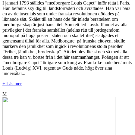
I januari 1793 ställdes ”medborgare Louis Capet” inför rätta i Paris.
Han befanns skyldig till landsförräderi och avrättades. Han var bara
en av de tusentals som under franska revolutionen dödades på
liknande sätt. Skälet till att hans öde får inleda berättelsen om
medborgarskap är just hans titel. Som ett led i avskaffandet av alla
privilegier i det franska samhället (adelns rätt till jordegendom,
monopol på höga poster i staten och skattefrihet) stadgades ett
gemensamt tilltal för alla. Medborgare, på franska citoyen, skulle
markera den jämlikhet som ingick i revolutionens stolta paroller
”Frihet, jämlikhet, broderskap”. Att det blev lite si och så med alla
dessa tre kan vi bortse från i det här sammanhanget. Poängen är att
”medborgare Capet” tidigare som kung av Frankrike hade benämnts
Louis (Ludvig) XVI, regent av Guds nåde, högt över sina
undersåtar...
+ Läs mer
M