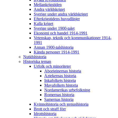
Mellankrigstiden
Andra världskriget
Sverige under andra världskriget
Efterkrigstidens huvudlinjer
Kalla kriget
Sverige under 1900-talet
Ekonomi och handel 1914-1991
Vetenskap, teknik och kommunikationer 1914-
1991
Annan 1900-talshistoria
Kända personer 1914-1991
Nutidshistoria
Historiska teman
Urfolk och minoriteter
Aboriginernas historia
Aztekernas historia
Inkafolkets historia
Mayafolkets historia
Nordamerikas urbefolkning
Romernas historia
Samernas historia
Kvinnohistoria och genushistoria
Brott och straff förr
Idrottshistoria