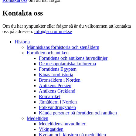
Kontakta oss
om du har frågor.
Kontakta oss
Om du har synpunkter eller frågor så är du välkommen att kontakta
oss på adressen:
info@so-rummet.se
Historia
Människans förhistoria och stenåldern
Forntiden och antiken
Forntidens och antikens huvudlinjer
De mesopotamiska kulturerna
Forntidens Egypten
Kinas fornhistoria
Bronsåldern i Norden
Antikens Persien
Antikens Grekland
Romarriket
Järnåldern i Norden
Folkvandringstiden
Kända personer på forntiden och antiken
Medeltiden
Medeltidens huvudlinjer
Vikingatiden
Kyrkan och klostren på medeltiden