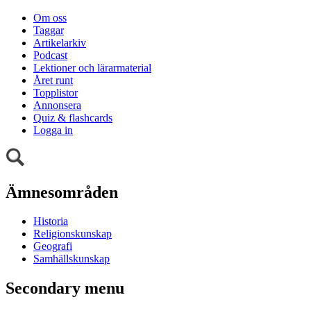
Om oss
Taggar
Artikelarkiv
Podcast
Lektioner och lärarmaterial
Året runt
Topplistor
Annonsera
Quiz & flashcards
Logga in
Ämnesområden
Historia
Religionskunskap
Geografi
Samhällskunskap
Secondary menu