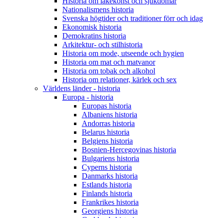
Historia om läkekonst och sjukdomar
Nationalismens historia
Svenska högtider och traditioner förr och idag
Ekonomisk historia
Demokratins historia
Arkitektur- och stilhistoria
Historia om mode, utseende och hygien
Historia om mat och matvanor
Historia om tobak och alkohol
Historia om relationer, kärlek och sex
Världens länder - historia
Europa - historia
Europas historia
Albaniens historia
Andorras historia
Belarus historia
Belgiens historia
Bosnien-Hercegovinas historia
Bulgariens historia
Cyperns historia
Danmarks historia
Estlands historia
Finlands historia
Frankrikes historia
Georgiens historia