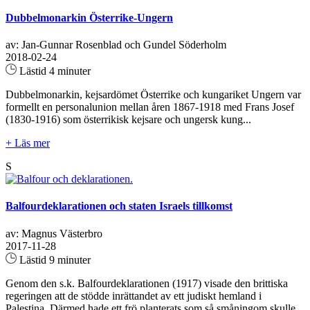
Dubbelmonarkin Österrike-Ungern
av: Jan-Gunnar Rosenblad och Gundel Söderholm
2018-02-24
Lästid 4 minuter
Dubbelmonarkin, kejsardömet Österrike och kungariket Ungern var
formellt en personalunion mellan åren 1867-1918 med Frans Josef
(1830-1916) som österrikisk kejsare och ungersk kung...
+ Läs mer
S
Balfourdeklarationen och staten Israels tillkomst
av: Magnus Västerbro
2017-11-28
Lästid 9 minuter
Genom den s.k. Balfourdeklarationen (1917) visade den brittiska
regeringen att de stödde inrättandet av ett judiskt hemland i
Palestina. Därmed hade ett frö planterats som så småningom skulle