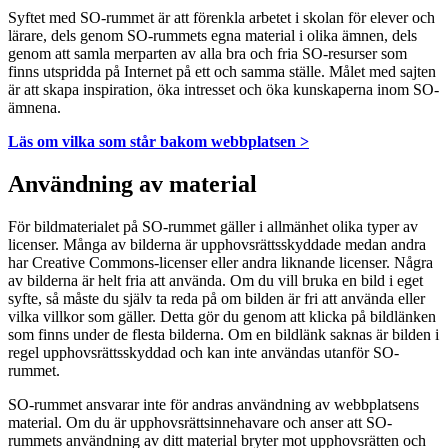
Syftet med SO-rummet är att förenkla arbetet i skolan för elever och
lärare, dels genom SO-rummets egna material i olika ämnen, dels
genom att samla merparten av alla bra och fria SO-resurser som
finns utspridda på Internet på ett och samma ställe. Målet med sajten
är att skapa inspiration, öka intresset och öka kunskaperna inom SO-
ämnena.
Läs om vilka som står bakom webbplatsen >
Användning av material
För bildmaterialet på SO-rummet gäller i allmänhet olika typer av
licenser. Många av bilderna är upphovsrättsskyddade medan andra
har Creative Commons-licenser eller andra liknande licenser. Några
av bilderna är helt fria att använda. Om du vill bruka en bild i eget
syfte, så måste du själv ta reda på om bilden är fri att använda eller
vilka villkor som gäller. Detta gör du genom att klicka på bildlänken
som finns under de flesta bilderna. Om en bildlänk saknas är bilden i
regel upphovsrättsskyddad och kan inte användas utanför SO-
rummet.
SO-rummet ansvarar inte för andras användning av webbplatsens
material. Om du är upphovsrättsinnehavare och anser att SO-
rummets användning av ditt material bryter mot upphovsrätten och