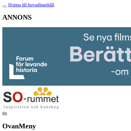
Hoppa till huvudinnehåll
ANNONS
Hi
OvanMeny