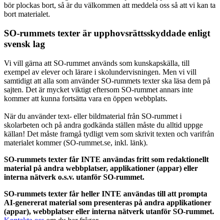
bör plockas bort, så är du välkommen att meddela oss så att vi kan ta
bort materialet.
SO-rummets texter är upphovsrättsskyddade enligt
svensk lag
Vi vill gärna att SO-rummet används som kunskapskälla, till
exempel av elever och lärare i skolundervisningen. Men vi vill
samtidigt att alla som använder SO-rummets texter ska läsa dem på
sajten. Det är mycket viktigt eftersom SO-rummet annars inte
kommer att kunna fortsätta vara en öppen webbplats.
När du använder text- eller bildmaterial från SO-rummet i
skolarbeten och på andra godkända ställen måste du alltid uppge
källan! Det måste framgå tydligt vem som skrivit texten och varifrån
materialet kommer (SO-rummet.se, inkl. länk).
SO-rummets texter får INTE användas fritt som redaktionellt
material på andra webbplatser, applikationer (appar) eller
interna nätverk o.s.v. utanför SO-rummet.
SO-rummets texter får heller INTE användas till att prompta
AI-genererat material som presenteras på andra applikationer
(appar), webbplatser eller interna nätverk utanför SO-rummet.