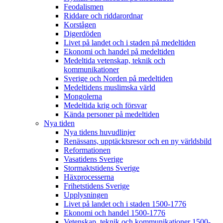
Feodalismen
Riddare och riddarordnar
Korstågen
Digerdöden
Livet på landet och i staden på medeltiden
Ekonomi och handel på medeltiden
Medeltida vetenskap, teknik och
kommunikationer
Sverige och Norden på medeltiden
Medeltidens muslimska värld
Mongolerna
Medeltida krig och försvar
Kända personer på medeltiden
Nya tiden
Nya tidens huvudlinjer
Renässans, upptäcktsresor och en ny världsbild
Reformationen
Vasatidens Sverige
Stormaktstidens Sverige
Häxprocesserna
Frihetstidens Sverige
Upplysningen
Livet på landet och i staden 1500-1776
Ekonomi och handel 1500-1776
Vetenskap, teknik och kommunikationer 1500-