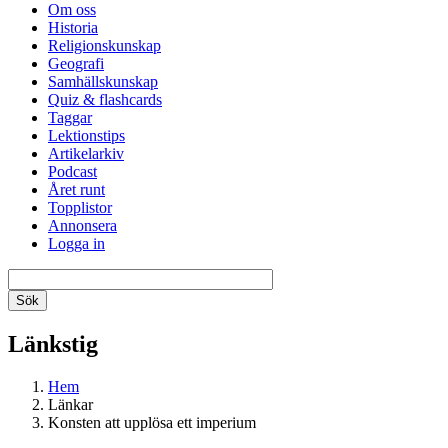
Om oss
Historia
Religionskunskap
Geografi
Samhällskunskap
Quiz & flashcards
Taggar
Lektionstips
Artikelarkiv
Podcast
Året runt
Topplistor
Annonsera
Logga in
Länkstig
Hem
Länkar
Konsten att upplösa ett imperium