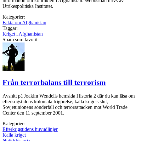
information om konflikten i Afghanistan. Webbsidan drivs av
Utrikespolitiska Institutet.
Kategorier:
Fakta om Afghanistan
Taggar:
Kriget i Afghanistan
Spara som favorit
Från terrorbalans till terrorism
Avsnitt på Joakim Wendells hemsida Historia 2 där du kan läsa om
efterkrigstidens koloniala frigörelse, kalla krigets slut,
Sovjetunionens sönderfall och terrorsattacken mot World Trade
Center den 11 september 2001.
Kategorier:
Efterkrigstidens huvudlinjer
Kalla kriget
Nutidshistoria