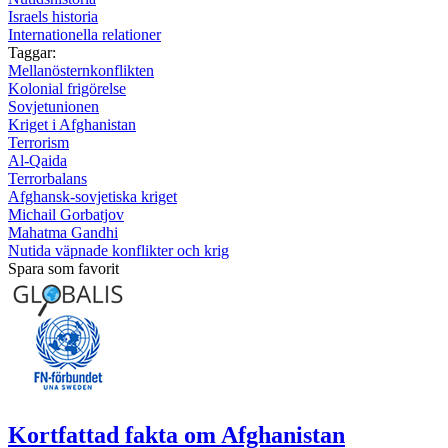
Israels historia
Internationella relationer
Taggar:
Mellanösternkonflikten
Kolonial frigörelse
Sovjetunionen
Kriget i Afghanistan
Terrorism
Al-Qaida
Terrorbalans
Afghansk-sovjetiska kriget
Michail Gorbatjov
Mahatma Gandhi
Nutida väpnade konflikter och krig
Spara som favorit
Kortfattad fakta om Afghanistan