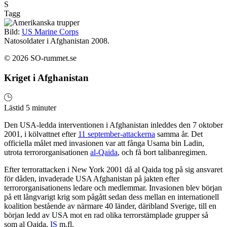
S
Tagg
Bild:
US Marine Corps
Natosoldater i Afghanistan 2008.
© 2026 SO-rummet.se
Kriget i Afghanistan
Lästid 5 minuter
Den USA-ledda interventionen i Afghanistan inleddes den 7 oktober
2001, i kölvattnet efter
11 september-attackerna
samma år. Det
officiella målet med invasionen var att fånga Usama bin Ladin,
utrota terrororganisationen
al-Qaida
, och få bort talibanregimen.
Efter terrorattacken i New York 2001 då al Qaida tog på sig ansvaret
för dåden, invaderade USA Afghanistan på jakten efter
terrororganisationens ledare och medlemmar. Invasionen blev början
på ett långvarigt krig som pågått sedan dess mellan en internationell
koalition bestående av närmare 40 länder, däribland Sverige, till en
början ledd av USA mot en rad olika terrorstämplade grupper så
som al Qaida,
IS
m.fl.