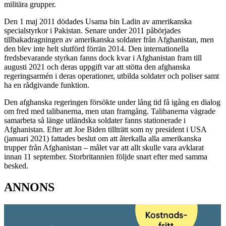
militära grupper.
Den 1 maj 2011 dödades Usama bin Ladin av amerikanska
specialstyrkor i Pakistan. Senare under 2011 påbörjades
tillbakadragningen av amerikanska soldater från Afghanistan, men
den blev inte helt slutförd förrän 2014. Den internationella
fredsbevarande styrkan fanns dock kvar i Afghanistan fram till
augusti 2021 och deras uppgift var att stötta den afghanska
regeringsarmén i deras operationer, utbilda soldater och poliser samt
ha en rådgivande funktion.
Den afghanska regeringen försökte under lång tid få igång en dialog
om fred med talibanerna, men utan framgång. Talibanerna vägrade
samarbeta så länge utländska soldater fanns stationerade i
Afghanistan. Efter att Joe Biden tillträtt som ny president i USA
(januari 2021) fattades beslut om att återkalla alla amerikanska
trupper från Afghanistan – målet var att allt skulle vara avklarat
innan 11 september. Storbritannien följde snart efter med samma
besked.
ANNONS