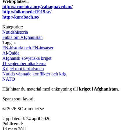
Webbplatser:
http://armenica.org/vahagnavedian/
http://folkmordet1915.se/
http://karabach.se/
Kategorier:
Nutidshistoria
Fakta om Afghanistan
Taggar:
FN-historia och FN-insatser
Al-Qaida
Afghansk-sovjetiska kriget
11 september-attackerna
Kriget mot terrorismen
Nutida väpnade konflikter och krig
NATO
Här hittar du material med anknytning till
kriget i Afghanistan
.
Spara som favorit
© 2026 SO-rummet.se
Uppdaterad:
24 april 2026
Publicerad:
14 mars 2011