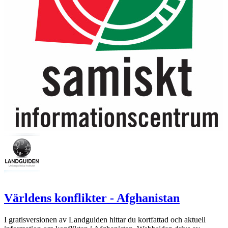
Världens konflikter - Afghanistan
I gratisversionen av Landguiden hittar du kortfattad och aktuell