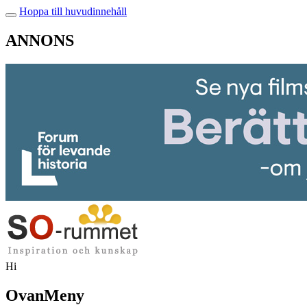
Hoppa till huvudinnehåll
ANNONS
Hi
OvanMeny