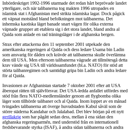
Inbördeskriget 1992-1996 utarmade det redan hårt beprövade landet
ytterligare, och när talibanerna tog makten 1996 utropades en
islamisk stat i Afghanistan med strikta islamiska lagar. Dock pågick
ett väpnat motstånd bland befolkningen mot talibanerna. Det
inhemska kaotiska läget banade snart vägen för olika externa
väpnade grupper att etablera sig i det stora landet, bland andra al
Qaida som anlade en rad träningsläger i de afghanska bergen.
Strax efter attackerna den 11 september 2001 utpekade den
amerikanska regeringen al Qaida och dess ledare Usama bin Ladin
som ansvarig för dåden och krävde att talibanerna skulle överlämna
dem till USA. Men eftersom talibanerna vägrade att tillmötesgå detta
krav vände sig USA till världssamfundet (bl.a. NATO) för stöd att
störta talibanregimen och samtidigt gripa bin Ladin och andra ledare
för al Qaida.
Invasionen av Afghanistan startade 7 oktober 2001 efter att USA
åberopat rätten till självförsvar. Det USA-ledda anfallet utfördes med
stöd från flera NATO-medlemsländer genom att flygbomba olika
läger som tillhörde talibaner och al Qaida. Inom loppet av en månad
tvingades talibanerna att överge huvudstaden Kabul såväl som de
större städerna Kandahar och Jalalabad. Det blev början på ett nytt
gerillakrig
som har pågått sedan dess, mellan å ena sidan den
afghanska regeringsarmén, med understöd från en internationell
fredsbevarande styrka (ISAF), å andra sidan talibanerna och andra