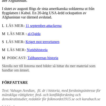
åter Afghanistan.
I slutet av augusti flögs de sista amerikanska soldaterna ut från
flygplatsen i Kabul. En 20-årig USA-ledd ockupation av
Afghanistan var därmed avslutad.
L
LÄS MER:
11 september-attackerna
M
LÄS MER :
al-Qaida
S
LÄS MER:
Kriget mot terrorismen
M
LÄS MER:
Nutidshistoria
M
PODCAST:
Talibanernas historia
Skrolla ner till listorna med bilder så hittar du mer material som
handlar om ämnet.
FÖRFATTARE
Text: Vahagn Avedian, fil. dr i historia, med forskningsintresse för
mänskliga rättigheter, fred- och konfliktforskning och
demokratistudier, redaktör för folkmordet1915.se och karabach.se