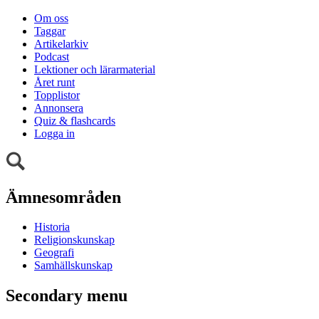
Om oss
Taggar
Artikelarkiv
Podcast
Lektioner och lärarmaterial
Året runt
Topplistor
Annonsera
Quiz & flashcards
Logga in
Ämnesområden
Historia
Religionskunskap
Geografi
Samhällskunskap
Secondary menu