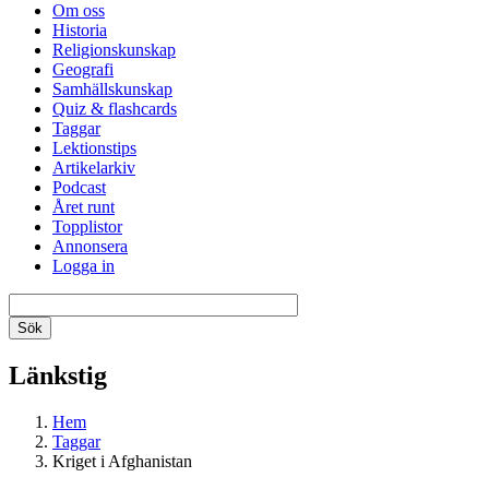
Om oss
Historia
Religionskunskap
Geografi
Samhällskunskap
Quiz & flashcards
Taggar
Lektionstips
Artikelarkiv
Podcast
Året runt
Topplistor
Annonsera
Logga in
Länkstig
Hem
Taggar
Kriget i Afghanistan