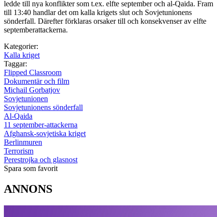
ledde till nya konflikter som t.ex. elfte september och al-Qaida. Fram
till 13:40 handlar det om kalla krigets slut och Sovjetunionens
sönderfall. Därefter förklaras orsaker till och konsekvenser av elfte
septemberattackerna.
Kategorier:
Kalla kriget
Taggar:
Flipped Classroom
Dokumentär och film
Michail Gorbatjov
Sovjetunionen
Sovjetunionens sönderfall
Al-Qaida
11 september-attackerna
Afghansk-sovjetiska kriget
Berlinmuren
Terrorism
Perestrojka och glasnost
Spara som favorit
ANNONS