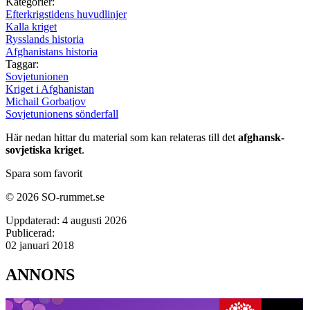
Kategorier:
Efterkrigstidens huvudlinjer
Kalla kriget
Rysslands historia
Afghanistans historia
Taggar:
Sovjetunionen
Kriget i Afghanistan
Michail Gorbatjov
Sovjetunionens sönderfall
Här nedan hittar du material som kan relateras till det
afghansk-
sovjetiska kriget
.
Spara som favorit
© 2026 SO-rummet.se
Uppdaterad:
4 augusti 2026
Publicerad:
02 januari 2018
ANNONS