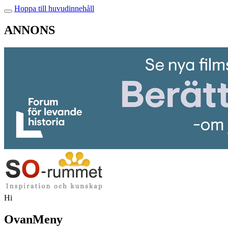
Hoppa till huvudinnehåll
ANNONS
Hi
OvanMeny