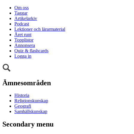
Om oss
Taggar
Artikelarkiv
Podcast
Lektioner och lärarmaterial
Året runt
Topplistor
Annonsera
Quiz & flashcards
Logga in
Ämnesområden
Historia
Religionskunskap
Geografi
Samhällskunskap
Secondary menu