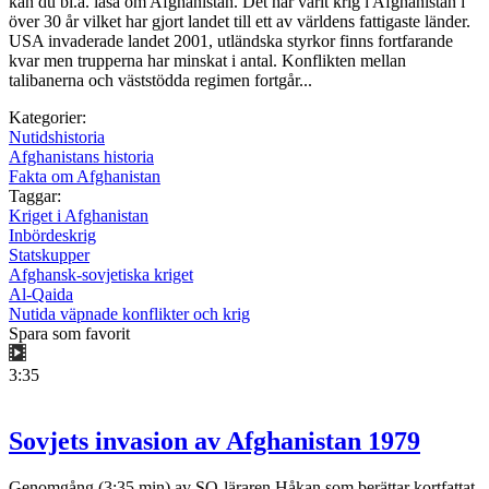
kan du bl.a. läsa om Afghanistan. Det har varit krig i Afghanistan i
över 30 år vilket har gjort landet till ett av världens fattigaste länder.
USA invaderade landet 2001, utländska styrkor finns fortfarande
kvar men trupperna har minskat i antal. Konflikten mellan
talibanerna och väststödda regimen fortgår...
Kategorier:
Nutidshistoria
Afghanistans historia
Fakta om Afghanistan
Taggar:
Kriget i Afghanistan
Inbördeskrig
Statskupper
Afghansk-sovjetiska kriget
Al-Qaida
Nutida väpnade konflikter och krig
Spara som favorit
3:35
Sovjets invasion av Afghanistan 1979
Genomgång (3:35 min) av SO-läraren Håkan som berättar kortfattat