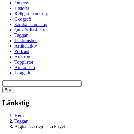
Om oss
Historia
Religionskunskap
Geografi
Samhällskunskap
Quiz & flashcards
Taggar
Lektionstips
Artikelarkiv
Podcast
Året runt
Topplistor
Annonsera
Logga in
Länkstig
Hem
Taggar
Afghansk-sovjetiska kriget