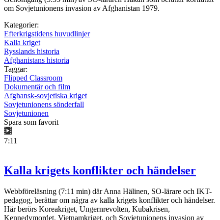
om Sovjetunionens invasion av Afghanistan 1979.
Kategorier:
Efterkrigstidens huvudlinjer
Kalla kriget
Rysslands historia
Afghanistans historia
Taggar:
Flipped Classroom
Dokumentär och film
Afghansk-sovjetiska kriget
Sovjetunionens sönderfall
Sovjetunionen
Spara som favorit
7:11
Kalla krigets konflikter och händelser
Webbföreläsning (7:11 min) där Anna Hälinen, SO-lärare och IKT-
pedagog, berättar om några av kalla krigets konflikter och händelser.
Här berörs Koreakriget, Ungernrevolten, Kubakrisen,
Kennedymordet, Vietnamkriget, och Sovjetunionens invasion av