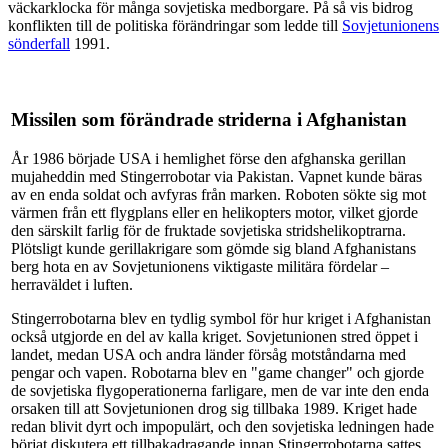
väckarklocka för många sovjetiska medborgare. På så vis bidrog
konflikten till de politiska förändringar som ledde till
Sovjetunionens
sönderfall
1991.
Missilen som förändrade striderna i Afghanistan
År 1986 började USA i hemlighet förse den afghanska gerillan
mujaheddin med Stingerrobotar via Pakistan. Vapnet kunde bäras
av en enda soldat och avfyras från marken. Roboten sökte sig mot
värmen från ett flygplans eller en helikopters motor, vilket gjorde
den särskilt farlig för de fruktade sovjetiska stridshelikoptrarna.
Plötsligt kunde gerillakrigare som gömde sig bland Afghanistans
berg hota en av Sovjetunionens viktigaste militära fördelar –
herraväldet i luften.
Stingerrobotarna blev en tydlig symbol för hur kriget i Afghanistan
också utgjorde en del av kalla kriget. Sovjetunionen stred öppet i
landet, medan USA och andra länder försåg motståndarna med
pengar och vapen. Robotarna blev en "game changer" och gjorde
de sovjetiska flygoperationerna farligare, men de var inte den enda
orsaken till att Sovjetunionen drog sig tillbaka 1989. Kriget hade
redan blivit dyrt och impopulärt, och den sovjetiska ledningen hade
börjat diskutera ett tillbakadragande innan Stingerrobotarna sattes