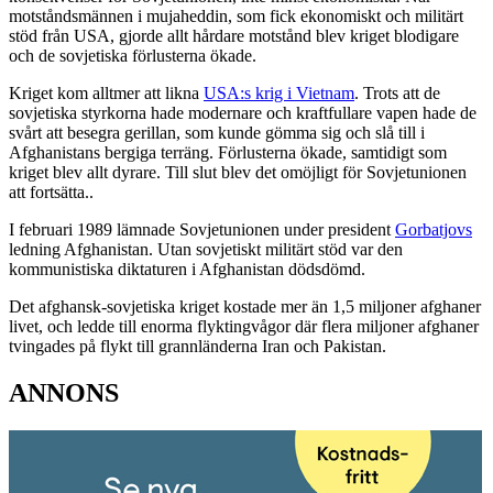
motståndsmännen i mujaheddin, som fick ekonomiskt och militärt
stöd från USA, gjorde allt hårdare motstånd blev kriget blodigare
och de sovjetiska förlusterna ökade.
Kriget kom alltmer att likna
USA:s krig i Vietnam
. Trots att de
sovjetiska styrkorna hade modernare och kraftfullare vapen hade de
svårt att besegra gerillan, som kunde gömma sig och slå till i
Afghanistans bergiga terräng. Förlusterna ökade, samtidigt som
kriget blev allt dyrare. Till slut blev det omöjligt för Sovjetunionen
att fortsätta..
I februari 1989 lämnade Sovjetunionen under president
Gorbatjovs
ledning Afghanistan. Utan sovjetiskt militärt stöd var den
kommunistiska diktaturen i Afghanistan dödsdömd.
Det afghansk-sovjetiska kriget kostade mer än 1,5 miljoner afghaner
livet, och ledde till enorma flyktingvågor där flera miljoner afghaner
tvingades på flykt till grannländerna Iran och Pakistan.
ANNONS