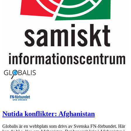
Nutida konflikter: Afghanistan
Globalis är en webbplats som drivs av Svenska FN-förbundet. Här