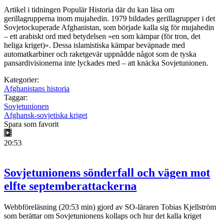
Artikel i tidningen Populär Historia där du kan läsa om
gerillagrupperna inom mujahedin. 1979 bildades gerillagrupper i det
Sovjetockuperade Afghanistan, som började kalla sig för mujahedin
– ett arabiskt ord med betydelsen »en som kämpar (för tron, det
heliga kriget)». Dessa islamistiska kämpar beväpnade med
automatkarbiner och raketgevär uppnådde något som de tyska
pansardivisionerna inte lyckades med – att knäcka Sovjetunionen.
Kategorier:
Afghanistans historia
Taggar:
Sovjetunionen
Afghansk-sovjetiska kriget
Spara som favorit
20:53
Sovjetunionens sönderfall och vägen mot
elfte septemberattackerna
Webbföreläsning (20:53 min) gjord av SO-läraren Tobias Kjellström
som berättar om Sovjetunionens kollaps och hur det kalla kriget