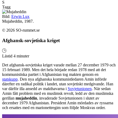
S
Tagg
Bild:
Erwin Lux
Mujaheddin, 1987.
© 2026 SO-rummet.se
Afghansk-sovjetiska kriget
Lästid 4 minuter
Det afghansk-sovjetiska kriget varade mellan 27 december 1979 och
15 februari 1989. Men det hela började redan 1978 med att det
kommunistiska partiet i Afghanistan tog makten genom en
statskupp
. Den nya afghanska kommunistledaren Amin införde
därefter en radikal politik i landet, utan sovjetiskt medgivande. Han
var därför illa ansedd av makthavarna i
Sovjetunionen
. När sedan
Amin fått problem med en muslimsk revolt, ledd av den muslimska
gerillan
mujaheddin
, invaderade Sovjetunionen i slutet av
december 1979 Afghanistan. President Amin mördades av ryssarna
och ersattes med en marionettregim som följde Moskvas order.