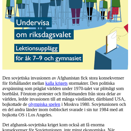
Den sovjetiska invasionen av Afghanistan fick stora konsekvenser
för förhållandet mellan
kalla krigets
stormakter. Den politiska
avspänning som präglat världen under 1970-talet var plötsligt som
bortblåst. Förutom protester och fördömanden från stora delar av
världen, ledde invasionen till att många västländer, däribland USA,
bojkottade de
olympiska spelen
i Moskva 1980. Sovjetunionen och
en del andra länder inom östblocket svarade i sin tur 1984 med att
bojkotta OS i Los Angeles.
Det afghansk-sovjetiska kriget kom också att få enorma
konsekvenser för Sovjetunionen, inte minst ekonomiska. När