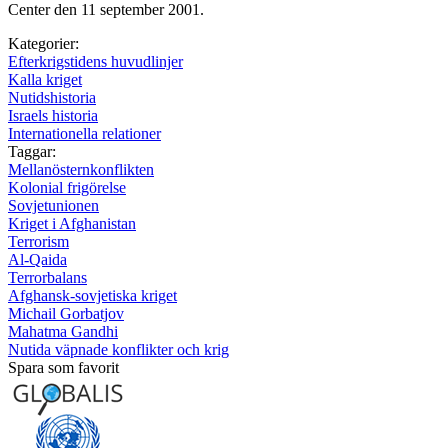
Center den 11 september 2001.
Kategorier:
Efterkrigstidens huvudlinjer
Kalla kriget
Nutidshistoria
Israels historia
Internationella relationer
Taggar:
Mellanösternkonflikten
Kolonial frigörelse
Sovjetunionen
Kriget i Afghanistan
Terrorism
Al-Qaida
Terrorbalans
Afghansk-sovjetiska kriget
Michail Gorbatjov
Mahatma Gandhi
Nutida väpnade konflikter och krig
Spara som favorit