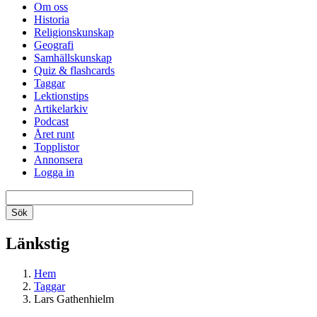
Om oss
Historia
Religionskunskap
Geografi
Samhällskunskap
Quiz & flashcards
Taggar
Lektionstips
Artikelarkiv
Podcast
Året runt
Topplistor
Annonsera
Logga in
Länkstig
Hem
Taggar
Lars Gathenhielm