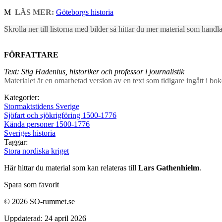
M
LÄS MER:
Göteborgs historia
Skrolla ner till listorna med bilder så hittar du mer material som hand
FÖRFATTARE
Text: Stig Hadenius, historiker och professor i journalistik
Materialet är en omarbetad version av en text som tidigare ingått i bo
Kategorier:
Stormaktstidens Sverige
Sjöfart och sjökrigföring 1500-1776
Kända personer 1500-1776
Sveriges historia
Taggar:
Stora nordiska kriget
Här hittar du material som kan relateras till
Lars Gathenhielm
.
Spara som favorit
© 2026 SO-rummet.se
Uppdaterad:
24 april 2026