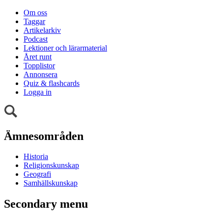
Om oss
Taggar
Artikelarkiv
Podcast
Lektioner och lärarmaterial
Året runt
Topplistor
Annonsera
Quiz & flashcards
Logga in
Ämnesområden
Historia
Religionskunskap
Geografi
Samhällskunskap
Secondary menu