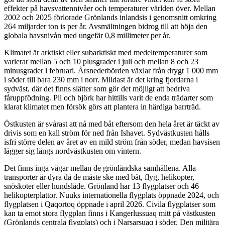
effekter på havsvattennivåer och temperaturer världen över. Mellan
2002 och 2025 förlorade Grönlands inlandsis i genomsnitt omkring
264 miljarder ton is per år. Avsmältningen bidrog till att höja den
globala havsnivån med ungefär 0,8 millimeter per år.
Klimatet är arktiskt eller subarktiskt med medeltemperaturer som
varierar mellan 5 och 10 plusgrader i juli och mellan 8 och 23
minusgrader i februari. Årsnederbörden växlar från drygt 1 000 mm
i söder till bara 230 mm i norr. Mildast är det kring fjordarna i
sydväst, där det finns slätter som gör det möjligt att bedriva
fåruppfödning. Pil och björk har hittills varit de enda trädarter som
klarat klimatet men försök görs att plantera in härdiga barrträd.
Östkusten är svårast att nå med båt eftersom den hela året är täckt av
drivis som en kall ström för ned från Ishavet. Sydvästkusten hålls
isfri större delen av året av en mild ström från söder, medan havsisen
lägger sig längs nordvästkusten om vintern.
Det finns inga vägar mellan de grönländska samhällena. Alla
transporter är dyra då de måste ske med båt, flyg, helikopter,
snöskoter eller hundsläde. Grönland har 13 flygplatser och 46
helikopterplattor. Nuuks internationella flygplats öppnade 2024, och
flygplatsen i Qaqortoq öppnade i april 2026. Civila flygplatser som
kan ta emot stora flygplan finns i Kangerlussuaq mitt på västkusten
(Grönlands centrala flygplats) och i Narsarsuaq i söder. Den militära