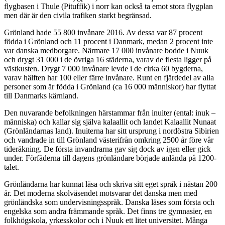
flygbasen i Thule (Pituffik) i norr kan också ta emot stora flygplan
men där är den civila trafiken starkt begränsad.
Grönland hade 55 800 invånare 2016. Av dessa var 87 procent
födda i Grönland och 11 procent i Danmark, medan 2 procent inte
var danska medborgare. Närmare 17 000 invånare bodde i Nuuk
och drygt 31 000 i de övriga 16 städerna, varav de flesta ligger på
västkusten. Drygt 7 000 invånare levde i de cirka 60 bygderna,
varav hälften har 100 eller färre invånare. Runt en fjärdedel av alla
personer som är födda i Grönland (ca 16 000 människor) har flyttat
till Danmarks kärnland.
Den nuvarande befolkningen härstammar från inuiter (ental: inuk –
människa) och kallar sig själva kalaallit och landet Kalaallit Nunaat
(Grönländarnas land). Inuiterna har sitt ursprung i nordöstra Sibirien
och vandrade in till Grönland västerifrån omkring 2500 år före vår
tideräkning. De första invandrarna gav sig dock av igen eller gick
under. Förfäderna till dagens grönländare började anlända på 1200-
talet.
Grönländarna har kunnat läsa och skriva sitt eget språk i nästan 200
år. Det moderna skolväsendet motsvarar det danska men med
grönländska som undervisningsspråk. Danska läses som första och
engelska som andra främmande språk. Det finns tre gymnasier, en
folkhögskola, yrkesskolor och i Nuuk ett litet universitet. Många