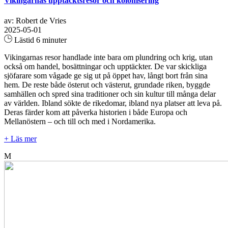
Vikingarnas upptäcktsresor och kolonisering
av: Robert de Vries
2025-05-01
Lästid 6 minuter
Vikingarnas resor handlade inte bara om plundring och krig, utan
också om handel, bosättningar och upptäckter. De var skickliga
sjöfarare som vågade ge sig ut på öppet hav, långt bort från sina
hem. De reste både österut och västerut, grundade riken, byggde
samhällen och spred sina traditioner och sin kultur till många delar
av världen. Ibland sökte de rikedomar, ibland nya platser att leva på.
Deras färder kom att påverka historien i både Europa och
Mellanöstern – och till och med i Nordamerika.
+ Läs mer
M