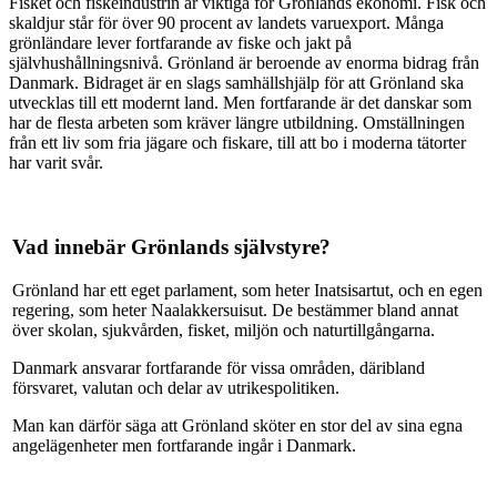
Fisket och fiskeindustrin är viktiga för Grönlands ekonomi. Fisk och
skaldjur står för över 90 procent av landets varuexport. Många
grönländare lever fortfarande av fiske och jakt på
självhushållningsnivå. Grönland är beroende av enorma bidrag från
Danmark. Bidraget är en slags samhällshjälp för att Grönland ska
utvecklas till ett modernt land. Men fortfarande är det danskar som
har de flesta arbeten som kräver längre utbildning. Omställningen
från ett liv som fria jägare och fiskare, till att bo i moderna tätorter
har varit svår.
Vad innebär Grönlands självstyre?
Grönland har ett eget parlament, som heter Inatsisartut, och en egen
regering, som heter Naalakkersuisut. De bestämmer bland annat
över skolan, sjukvården, fisket, miljön och naturtillgångarna.
Danmark ansvarar fortfarande för vissa områden, däribland
försvaret, valutan och delar av utrikespolitiken.
Man kan därför säga att Grönland sköter en stor del av sina egna
angelägenheter men fortfarande ingår i Danmark.