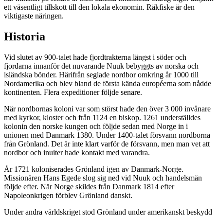
ett väsentligt tillskott till den lokala ekonomin. Räkfiske är den
viktigaste näringen.
Historia
Vid slutet av 900-talet hade fjordtrakterna längst i söder och
fjordarna innanför det nuvarande Nuuk bebyggts av norska och
isländska bönder. Härifrån seglade nordbor omkring år 1000 till
Nordamerika och blev bland de första kända européerna som nådde
kontinenten. Flera expeditioner följde senare.
När nordbornas koloni var som störst hade den över 3 000 invånare
med kyrkor, kloster och från 1124 en biskop. 1261 underställdes
kolonin den norske kungen och följde sedan med Norge in i
unionen med Danmark 1380. Under 1400-talet försvann nordborna
från Grönland. Det är inte klart varför de försvann, men man vet att
nordbor och inuiter hade kontakt med varandra.
År 1721 koloniserades Grönland igen av Danmark-Norge.
Missionären Hans Egede slog sig ned vid Nuuk och handelsmän
följde efter. När Norge skildes från Danmark 1814 efter
Napoleonkrigen förblev Grönland danskt.
Under andra världskriget stod Grönland under amerikanskt beskydd