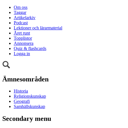
Om oss
Taggar
Artikelarkiv
Podcast
Lektioner och lärarmaterial
Året runt
Topplistor
Annonsera
Quiz & flashcards
Logga in
Ämnesområden
Historia
Religionskunskap
Geografi
Samhällskunskap
Secondary menu