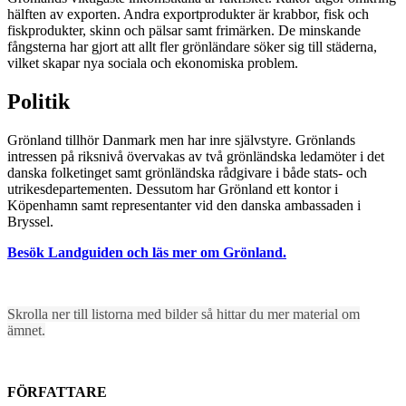
hälften av exporten. Andra exportprodukter är krabbor, fisk och
fiskprodukter, skinn och pälsar samt frimärken. De minskande
fångsterna har gjort att allt fler grönländare söker sig till städerna,
vilket skapar nya sociala och ekonomiska problem.
Politik
Grönland tillhör Danmark men har inre självstyre. Grönlands
intressen på riksnivå övervakas av två grönländska ledamöter i det
danska folketinget samt grönländska rådgivare i både stats- och
utrikesdepartementen. Dessutom har Grönland ett kontor i
Köpenhamn samt representanter vid den danska ambassaden i
Bryssel.
Besök Landguiden och läs mer om Grönland.
Skrolla ner till listorna med bilder så hittar du mer material om
ämnet.
FÖRFATTARE