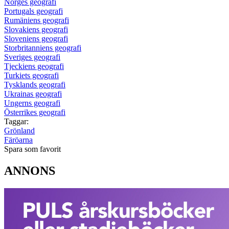
Norges geografi
Portugals geografi
Rumäniens geografi
Slovakiens geografi
Sloveniens geografi
Storbritanniens geografi
Sveriges geografi
Tjeckiens geografi
Turkiets geografi
Tysklands geografi
Ukrainas geografi
Ungerns geografi
Österrikes geografi
Taggar:
Grönland
Färöarna
Spara som favorit
ANNONS