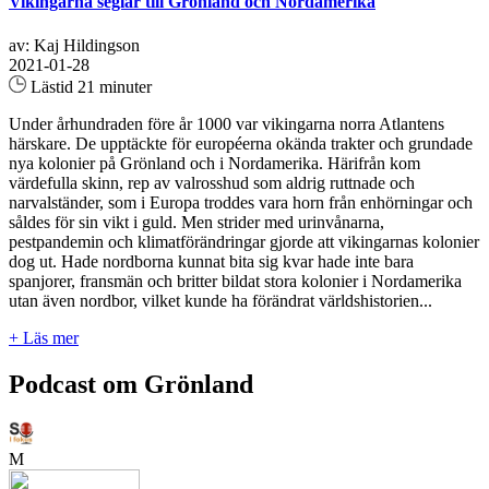
Vikingarna seglar till Grönland och Nordamerika
av: Kaj Hildingson
2021-01-28
Lästid 21 minuter
Under århundraden före år 1000 var vikingarna norra Atlantens
härskare. De upptäckte för européerna okända trakter och grundade
nya kolonier på Grönland och i Nordamerika. Härifrån kom
värdefulla skinn, rep av valrosshud som aldrig ruttnade och
narvalständer, som i Europa troddes vara horn från enhörningar och
såldes för sin vikt i guld. Men strider med urinvånarna,
pestpandemin och klimatförändringar gjorde att vikingarnas kolonier
dog ut. Hade nordborna kunnat bita sig kvar hade inte bara
spanjorer, fransmän och britter bildat stora kolonier i Nordamerika
utan även nordbor, vilket kunde ha förändrat världshistorien...
+ Läs mer
Podcast om Grönland
M