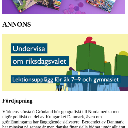
ANNONS
Fördjupning
Världens största ö Grönland hör geografiskt till Nordamerika men
utgör politiskt en del av Kungariket Danmark, även om
grönlänningarna har långtgående självstyre. Beroendet av Danmark
har minskat på senare år men danska finansiella bidrag utgör alltjämt