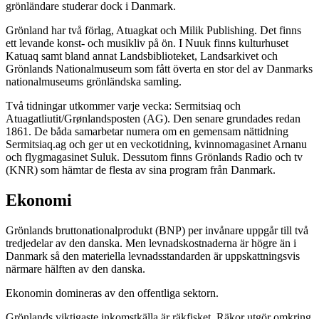
grönländare studerar dock i Danmark.
Grönland har två förlag, Atuagkat och Milik Publishing. Det finns
ett levande konst- och musikliv på ön. I Nuuk finns kulturhuset
Katuaq samt bland annat Landsbiblioteket, Landsarkivet och
Grönlands Nationalmuseum som fått överta en stor del av Danmarks
nationalmuseums grönländska samling.
Två tidningar utkommer varje vecka: Sermitsiaq och
Atuagatliutit/Grønlandsposten (AG). Den senare grundades redan
1861. De båda samarbetar numera om en gemensam nättidning
Sermitsiaq.ag och ger ut en veckotidning, kvinnomagasinet Arnanu
och flygmagasinet Suluk. Dessutom finns Grönlands Radio och tv
(KNR) som hämtar de flesta av sina program från Danmark.
Ekonomi
Grönlands bruttonationalprodukt (BNP) per invånare uppgår till två
tredjedelar av den danska. Men levnadskostnaderna är högre än i
Danmark så den materiella levnadsstandarden är uppskattningsvis
närmare hälften av den danska.
Ekonomin domineras av den offentliga sektorn.
Grönlands viktigaste inkomstkälla är räkfisket. Räkor utgör omkring