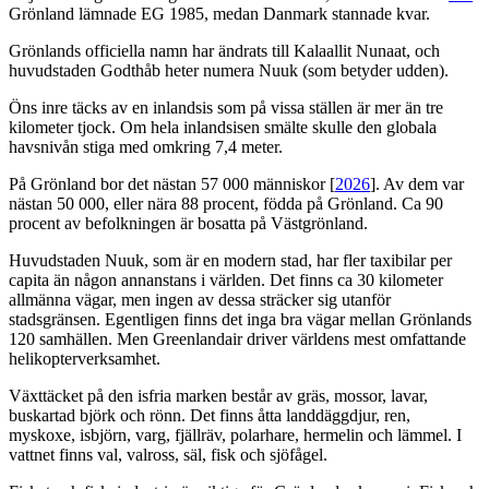
Grönland lämnade EG 1985, medan Danmark stannade kvar.
Grönlands officiella namn har ändrats till Kalaallit Nunaat, och
huvudstaden Godthåb heter numera Nuuk (som betyder udden).
Öns inre täcks av en inlandsis som på vissa ställen är mer än tre
kilometer tjock. Om hela inlandsisen smälte skulle den globala
havsnivån stiga med omkring 7,4 meter.
På Grönland bor det nästan 57 000 människor [
2026
]. Av dem var
nästan 50 000, eller nära 88 procent, födda på Grönland. Ca 90
procent av befolkningen är bosatta på Västgrönland.
Huvudstaden Nuuk, som är en modern stad, har fler taxibilar per
capita än någon annanstans i världen. Det finns ca 30 kilometer
allmänna vägar, men ingen av dessa sträcker sig utanför
stadsgränsen. Egentligen finns det inga bra vägar mellan Grönlands
120 samhällen. Men Greenlandair driver världens mest omfattande
helikopterverksamhet.
Växttäcket på den isfria marken består av gräs, mossor, lavar,
buskartad björk och rönn. Det finns åtta landdäggdjur, ren,
myskoxe, isbjörn, varg, fjällräv, polarhare, hermelin och lämmel. I
vattnet finns val, valross, säl, fisk och sjöfågel.