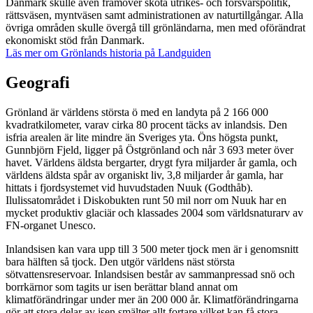
Danmark skulle även framöver sköta utrikes- och försvarspolitik,
rättsväsen, myntväsen samt administrationen av naturtillgångar. Alla
övriga områden skulle övergå till grönländarna, men med oförändrat
ekonomiskt stöd från Danmark.
Läs mer om Grönlands historia på Landguiden
Geografi
Grönland är världens största ö med en landyta på 2 166 000
kvadratkilometer, varav cirka 80 procent täcks av inlandsis. Den
isfria arealen är lite mindre än Sveriges yta. Öns högsta punkt,
Gunnbjörn Fjeld, ligger på Östgrönland och når 3 693 meter över
havet. Världens äldsta bergarter, drygt fyra miljarder år gamla, och
världens äldsta spår av organiskt liv, 3,8 miljarder år gamla, har
hittats i fjordsystemet vid huvudstaden Nuuk (Godthåb).
Ilulissatområdet i Diskobukten runt 50 mil norr om Nuuk har en
mycket produktiv glaciär och klassades 2004 som världsnaturarv av
FN-organet Unesco.
Inlandsisen kan vara upp till 3 500 meter tjock men är i genomsnitt
bara hälften så tjock. Den utgör världens näst största
sötvattensreservoar. Inlandsisen består av sammanpressad snö och
borrkärnor som tagits ur isen berättar bland annat om
klimatförändringar under mer än 200 000 år. Klimatförändringarna
gör att stora delar av isen smälter allt fortare vilket kan få stora