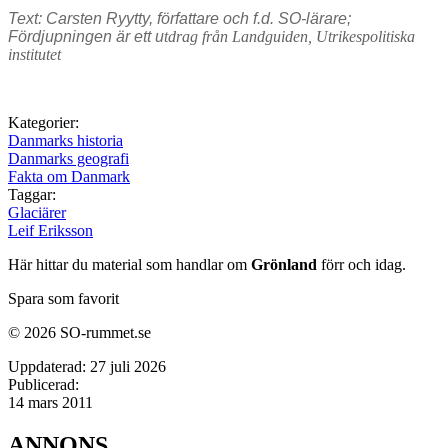
Text: Carsten Ryytty, författare och f.d. SO-lärare;
Fördjupningen är ett u
tdrag från Landguiden, Utrikespolitiska
institutet
Kategorier:
Danmarks historia
Danmarks geografi
Fakta om Danmark
Taggar:
Glaciärer
Leif Eriksson
Här hittar du material som handlar om
Grönland
förr och idag.
Spara som favorit
© 2026 SO-rummet.se
Uppdaterad:
27 juli 2026
Publicerad:
14 mars 2011
ANNONS