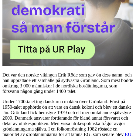
Det var den norske vikingen Erik Röde som gav ön dess namn, och
han upprättade ett samhälle på sydvästra Grönland. Som mest bodde
omkring 3 000 människor i de nordiska bosättningarna, som
försvann någon gång under 1400-talet.
Under 1700-talet tog danskarna makten över Grönland. Först på
1950-talet upphörde ön att vara en dansk koloni och blev ett danskt
län. Grönland fick hemstyre 1979 och ett mer omfattande självstyre
2009. Danmark ansvarar fortfarande för bland annat försvaret och
delar av utrikespolitiken. Men vissa utrikespolitiska frågor avgör
grönlänningarna själva. I en folkomröstning 1982 röstade en
majoritet av grönlänningarna för att lämna EG, som senare blev
EU
.