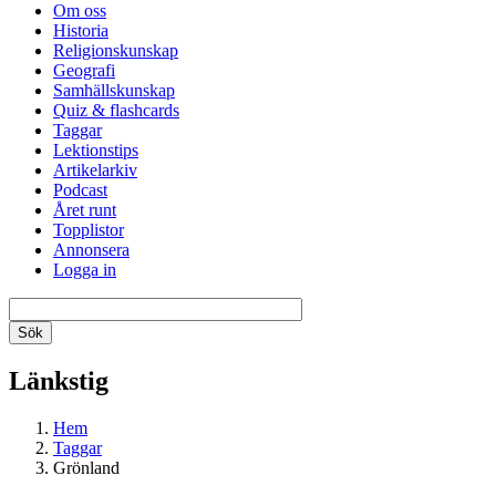
Om oss
Historia
Religionskunskap
Geografi
Samhällskunskap
Quiz & flashcards
Taggar
Lektionstips
Artikelarkiv
Podcast
Året runt
Topplistor
Annonsera
Logga in
Länkstig
Hem
Taggar
Grönland