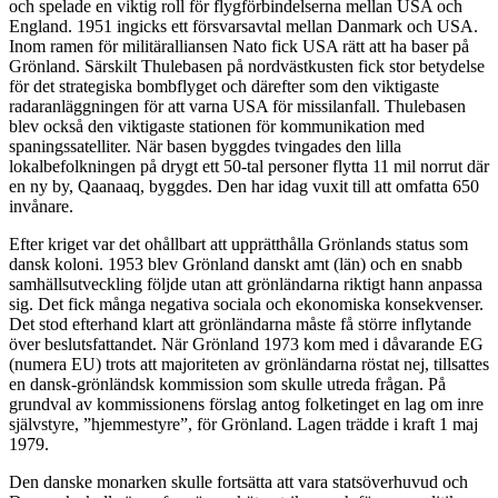
och spelade en viktig roll för flygförbindelserna mellan USA och
England. 1951 ingicks ett försvarsavtal mellan Danmark och USA.
Inom ramen för militäralliansen Nato fick USA rätt att ha baser på
Grönland. Särskilt Thulebasen på nordvästkusten fick stor betydelse
för det strategiska bombflyget och därefter som den viktigaste
radaranläggningen för att varna USA för missilanfall. Thulebasen
blev också den viktigaste stationen för kommunikation med
spaningssatelliter. När basen byggdes tvingades den lilla
lokalbefolkningen på drygt ett 50-tal personer flytta 11 mil norrut där
en ny by, Qaanaaq, byggdes. Den har idag vuxit till att omfatta 650
invånare.
Efter kriget var det ohållbart att upprätthålla Grönlands status som
dansk koloni. 1953 blev Grönland danskt amt (län) och en snabb
samhällsutveckling följde utan att grönländarna riktigt hann anpassa
sig. Det fick många negativa sociala och ekonomiska konsekvenser.
Det stod efterhand klart att grönländarna måste få större inflytande
över beslutsfattandet. När Grönland 1973 kom med i dåvarande EG
(numera EU) trots att majoriteten av grönländarna röstat nej, tillsattes
en dansk-grönländsk kommission som skulle utreda frågan. På
grundval av kommissionens förslag antog folketinget en lag om inre
självstyre, ”hjemmestyre”, för Grönland. Lagen trädde i kraft 1 maj
1979.
Den danske monarken skulle fortsätta att vara statsöverhuvud och