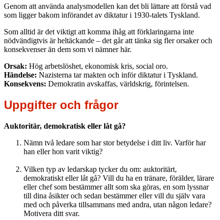
Genom att använda analysmodellen kan det bli lättare att förstå vad
som ligger bakom införandet av diktatur i 1930-talets Tyskland.
Som alltid är det viktigt att komma ihåg att förklaringarna inte
nödvändigtvis är heltäckande – det går att tänka sig fler orsaker och
konsekvenser än dem som vi nämner här.
Orsak:
Hög arbetslöshet, ekonomisk kris, social oro.
Händelse:
Nazisterna tar makten och inför diktatur i Tyskland.
Konsekvens:
Demokratin avskaffas, världskrig, förintelsen.
Uppgifter och frågor
Auktoritär, demokratisk eller låt gå?
Nämn två ledare som har stor betydelse i ditt liv. Varför har
han eller hon varit viktig?
Vilken typ av ledarskap tycker du om: auktoritärt,
demokratiskt eller låt gå? Vill du ha en tränare, förälder, lärare
eller chef som bestämmer allt som ska göras, en som lyssnar
till dina åsikter och sedan bestämmer eller vill du själv vara
med och påverka tillsammans med andra, utan någon ledare?
Motivera ditt svar.