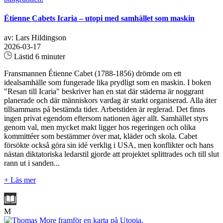
Étienne Cabets Icaria – utopi med samhället som maskin
av: Lars Hildingson
2026-03-17
Lästid 6 minuter
Fransmannen Étienne Cabet (1788-1856) drömde om ett
idealsamhälle som fungerade lika prydligt som en maskin. I boken
"Resan till Icaria" beskriver han en stat där städerna är noggrant
planerade och där människors vardag är starkt organiserad. Alla äter
tillsammans på bestämda tider. Arbetstiden är reglerad. Det finns
ingen privat egendom eftersom nationen äger allt. Samhället styrs
genom val, men mycket makt ligger hos regeringen och olika
kommittéer som bestämmer över mat, kläder och skola. Cabet
försökte också göra sin idé verklig i USA, men konflikter och hans
nästan diktatoriska ledarstil gjorde att projektet splittrades och till slut
rann ut i sanden...
+ Läs mer
M