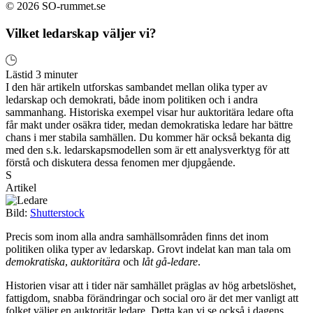
© 2026 SO-rummet.se
Vilket ledarskap väljer vi?
Lästid 3 minuter
I den här artikeln utforskas sambandet mellan olika typer av
ledarskap och demokrati, både inom politiken och i andra
sammanhang. Historiska exempel visar hur auktoritära ledare ofta
får makt under osäkra tider, medan demokratiska ledare har bättre
chans i mer stabila samhällen. Du kommer här också bekanta dig
med den s.k. ledarskapsmodellen som är ett analysverktyg för att
förstå och diskutera dessa fenomen mer djupgående.
S
Artikel
Bild:
Shutterstock
Precis som inom alla andra samhällsområden finns det inom
politiken olika typer av ledarskap. Grovt indelat kan man tala om
demokratiska
,
auktoritära
och
låt gå-ledare
.
Historien visar att i tider när samhället präglas av hög arbetslöshet,
fattigdom, snabba förändringar och social oro är det mer vanligt att
folket väljer en auktoritär ledare. Detta kan vi se också i dagens