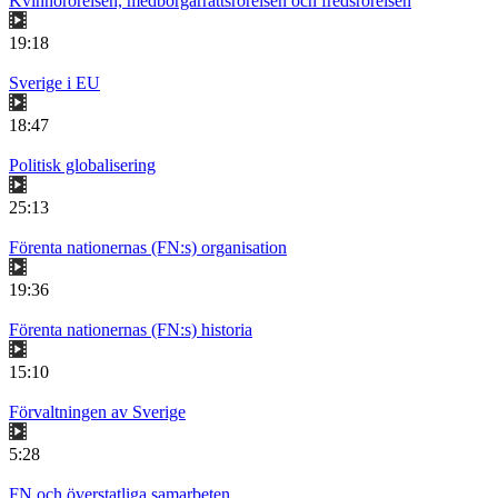
Kvinnorörelsen, medborgarrättsrörelsen och fredsrörelsen
19:18
Sverige i EU
18:47
Politisk globalisering
25:13
Förenta nationernas (FN:s) organisation
19:36
Förenta nationernas (FN:s) historia
15:10
Förvaltningen av Sverige
5:28
FN och överstatliga samarbeten