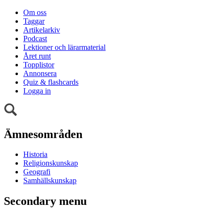
Om oss
Taggar
Artikelarkiv
Podcast
Lektioner och lärarmaterial
Året runt
Topplistor
Annonsera
Quiz & flashcards
Logga in
Ämnesområden
Historia
Religionskunskap
Geografi
Samhällskunskap
Secondary menu