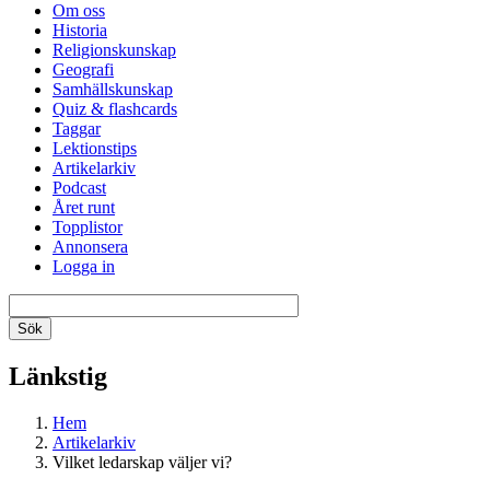
Om oss
Historia
Religionskunskap
Geografi
Samhällskunskap
Quiz & flashcards
Taggar
Lektionstips
Artikelarkiv
Podcast
Året runt
Topplistor
Annonsera
Logga in
Länkstig
Hem
Artikelarkiv
Vilket ledarskap väljer vi?