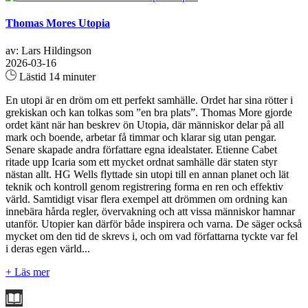
Thomas Mores Utopia
av: Lars Hildingson
2026-03-16
Lästid 14 minuter
En utopi är en dröm om ett perfekt samhälle. Ordet har sina rötter i
grekiskan och kan tolkas som ”en bra plats”. Thomas More gjorde
ordet känt när han beskrev ön Utopia, där människor delar på all
mark och boende, arbetar få timmar och klarar sig utan pengar.
Senare skapade andra författare egna idealstater. Etienne Cabet
ritade upp Icaria som ett mycket ordnat samhälle där staten styr
nästan allt. HG Wells flyttade sin utopi till en annan planet och lät
teknik och kontroll genom registrering forma en ren och effektiv
värld. Samtidigt visar flera exempel att drömmen om ordning kan
innebära hårda regler, övervakning och att vissa människor hamnar
utanför. Utopier kan därför både inspirera och varna. De säger också
mycket om den tid de skrevs i, och om vad författarna tyckte var fel
i deras egen värld...
+ Läs mer