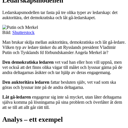
Ledarskapsmodellen
Ledarskapsmodellen tar fasta på tre olika typer av ledarskap: det
auktoritära, det demokratiska och låt gå-ledarskapet.
Bild:
Shutterstock
Man brukar skilja mellan auktoritära, demokratiska och låt gå-ledare.
Vilken typ av ledare tänker du att Rysslands president Vladimir
Putin och Tysklands fd förbundskansler Angela Merkel är?
Den demokratiska ledaren
vet vad han eller hon vill uppnå, men
vet också att det finns olika vägar till målet och lyssnar gärna på de
andra deltagarnas åsikter och tar hjälp av deras engagemang.
Den auktoritära ledaren
fattar besluten själv, vet vad som ska
göras och lyssnar inte på de andra deltagarna.
Låt gå-ledaren
engagerar sig inte så mycket, utan låter deltagarna
själva komma på lösningarna på sina problem och överlåter åt dem
att se till att allt går rätt till.
Analys – ett exempel