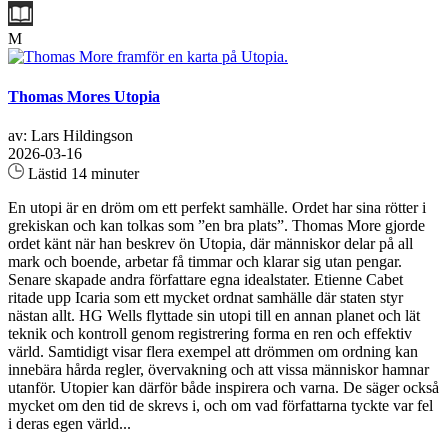
M
Thomas Mores Utopia
av: Lars Hildingson
2026-03-16
Lästid 14 minuter
En utopi är en dröm om ett perfekt samhälle. Ordet har sina rötter i
grekiskan och kan tolkas som ”en bra plats”. Thomas More gjorde
ordet känt när han beskrev ön Utopia, där människor delar på all
mark och boende, arbetar få timmar och klarar sig utan pengar.
Senare skapade andra författare egna idealstater. Etienne Cabet
ritade upp Icaria som ett mycket ordnat samhälle där staten styr
nästan allt. HG Wells flyttade sin utopi till en annan planet och lät
teknik och kontroll genom registrering forma en ren och effektiv
värld. Samtidigt visar flera exempel att drömmen om ordning kan
innebära hårda regler, övervakning och att vissa människor hamnar
utanför. Utopier kan därför både inspirera och varna. De säger också
mycket om den tid de skrevs i, och om vad författarna tyckte var fel
i deras egen värld...