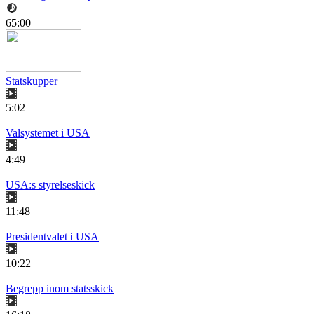
65:00
Statskupper
5:02
Valsystemet i USA
4:49
USA:s styrelseskick
11:48
Presidentvalet i USA
10:22
Begrepp inom statsskick