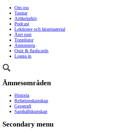
Om oss
Taggar
Artikelarkiv
Podcast
Lektioner och lärarmaterial
Året runt
Topplistor
Annonsera
Quiz & flashcards
Logga in
Ämnesområden
Historia
Religionskunskap
Geografi
Samhällskunskap
Secondary menu