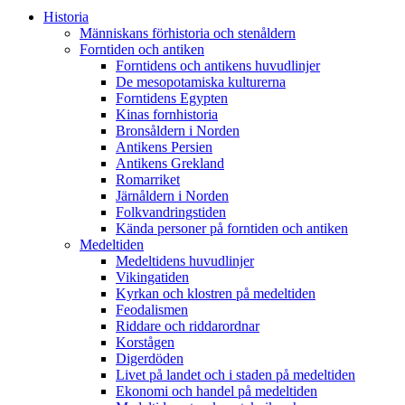
Historia
Människans förhistoria och stenåldern
Forntiden och antiken
Forntidens och antikens huvudlinjer
De mesopotamiska kulturerna
Forntidens Egypten
Kinas fornhistoria
Bronsåldern i Norden
Antikens Persien
Antikens Grekland
Romarriket
Järnåldern i Norden
Folkvandringstiden
Kända personer på forntiden och antiken
Medeltiden
Medeltidens huvudlinjer
Vikingatiden
Kyrkan och klostren på medeltiden
Feodalismen
Riddare och riddarordnar
Korstågen
Digerdöden
Livet på landet och i staden på medeltiden
Ekonomi och handel på medeltiden