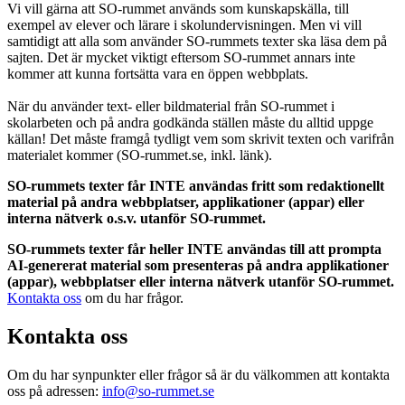
Vi vill gärna att SO-rummet används som kunskapskälla, till
exempel av elever och lärare i skolundervisningen. Men vi vill
samtidigt att alla som använder SO-rummets texter ska läsa dem på
sajten. Det är mycket viktigt eftersom SO-rummet annars inte
kommer att kunna fortsätta vara en öppen webbplats.
När du använder text- eller bildmaterial från SO-rummet i
skolarbeten och på andra godkända ställen måste du alltid uppge
källan! Det måste framgå tydligt vem som skrivit texten och varifrån
materialet kommer (SO-rummet.se, inkl. länk).
SO-rummets texter får INTE användas fritt som redaktionellt
material på andra webbplatser, applikationer (appar) eller
interna nätverk o.s.v. utanför SO-rummet.
SO-rummets texter får heller INTE användas till att prompta
AI-genererat material som presenteras på andra applikationer
(appar), webbplatser eller interna nätverk utanför SO-rummet.
Kontakta oss
om du har frågor.
Kontakta oss
Om du har synpunkter eller frågor så är du välkommen att kontakta
oss på adressen:
info@so-rummet.se