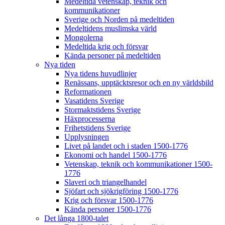
Medeltida vetenskap, teknik och
kommunikationer
Sverige och Norden på medeltiden
Medeltidens muslimska värld
Mongolerna
Medeltida krig och försvar
Kända personer på medeltiden
Nya tiden
Nya tidens huvudlinjer
Renässans, upptäcktsresor och en ny världsbild
Reformationen
Vasatidens Sverige
Stormaktstidens Sverige
Häxprocesserna
Frihetstidens Sverige
Upplysningen
Livet på landet och i staden 1500-1776
Ekonomi och handel 1500-1776
Vetenskap, teknik och kommunikationer 1500-
1776
Slaveri och triangelhandel
Sjöfart och sjökrigföring 1500-1776
Krig och försvar 1500-1776
Kända personer 1500-1776
Det långa 1800-talet