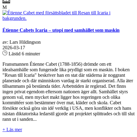
M
Étienne Cabets Icaria – utopi med samhället som maskin
av: Lars Hildingson
2026-03-17
Lästid 6 minuter
Fransmannen Étienne Cabet (1788-1856) drömde om ett
idealsamhälle som fungerade lika prydligt som en maskin. I boken
"Resan till Icaria" beskriver han en stat där städerna är noggrant
planerade och där människors vardag är starkt organiserad. Alla äter
tillsammans på bestämda tider. Arbetstiden är reglerad. Det finns
ingen privat egendom eftersom nationen äger allt. Samhället styrs
genom val, men mycket makt ligger hos regeringen och olika
kommittéer som bestämmer över mat, kläder och skola. Cabet
försökte också göra sin idé verklig i USA, men konflikter och hans
nästan diktatoriska ledarstil gjorde att projektet splittrades och till slut
rann ut i sanden...
+ Läs mer