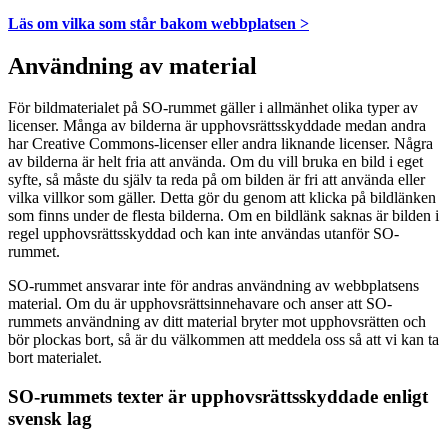
Läs om vilka som står bakom webbplatsen >
Användning av material
För bildmaterialet på SO-rummet gäller i allmänhet olika typer av
licenser. Många av bilderna är upphovsrättsskyddade medan andra
har Creative Commons-licenser eller andra liknande licenser. Några
av bilderna är helt fria att använda. Om du vill bruka en bild i eget
syfte, så måste du själv ta reda på om bilden är fri att använda eller
vilka villkor som gäller. Detta gör du genom att klicka på bildlänken
som finns under de flesta bilderna. Om en bildlänk saknas är bilden i
regel upphovsrättsskyddad och kan inte användas utanför SO-
rummet.
SO-rummet ansvarar inte för andras användning av webbplatsens
material. Om du är upphovsrättsinnehavare och anser att SO-
rummets användning av ditt material bryter mot upphovsrätten och
bör plockas bort, så är du välkommen att meddela oss så att vi kan ta
bort materialet.
SO-rummets texter är upphovsrättsskyddade enligt
svensk lag