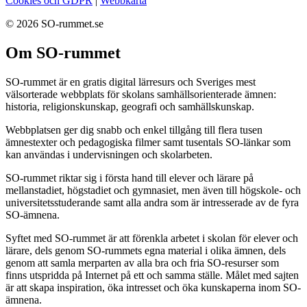
Cookies och GDPR
|
Webbkarta
© 2026 SO-rummet.se
Om SO-rummet
SO-rummet är en gratis digital lärresurs och Sveriges mest
välsorterade webbplats för skolans samhällsorienterade ämnen:
historia, religionskunskap, geografi och samhällskunskap.
Webbplatsen ger dig snabb och enkel tillgång till flera tusen
ämnestexter och pedagogiska filmer samt tusentals SO-länkar som
kan användas i undervisningen och skolarbeten.
SO-rummet riktar sig i första hand till elever och lärare på
mellanstadiet, högstadiet och gymnasiet, men även till högskole- och
universitetsstuderande samt alla andra som är intresserade av de fyra
SO-ämnena.
Syftet med SO-rummet är att förenkla arbetet i skolan för elever och
lärare, dels genom SO-rummets egna material i olika ämnen, dels
genom att samla merparten av alla bra och fria SO-resurser som
finns utspridda på Internet på ett och samma ställe. Målet med sajten
är att skapa inspiration, öka intresset och öka kunskaperna inom SO-
ämnena.