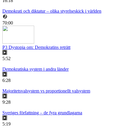
16:18
Demokrati och diktatur – olika styrelseskick i världen
70:00
P3 Dystopia om: Demokratins reträtt
5:52
Demokratiska system i andra länder
6:28
Majoritetsvalsystem vs proportionellt valsystem
9:28
Sveriges författning – de fyra grundlagarna
5:19