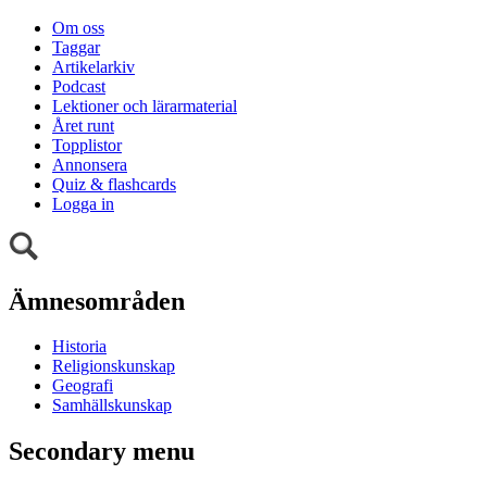
Om oss
Taggar
Artikelarkiv
Podcast
Lektioner och lärarmaterial
Året runt
Topplistor
Annonsera
Quiz & flashcards
Logga in
Ämnesområden
Historia
Religionskunskap
Geografi
Samhällskunskap
Secondary menu