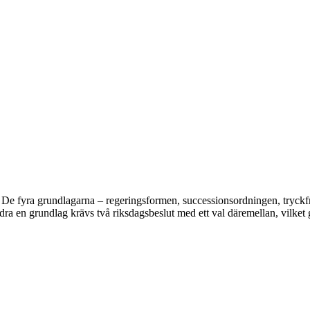
. De fyra grundlagarna – regeringsformen, successionsordningen, tryckf
dra en grundlag krävs två riksdagsbeslut med ett val däremellan, vilket g