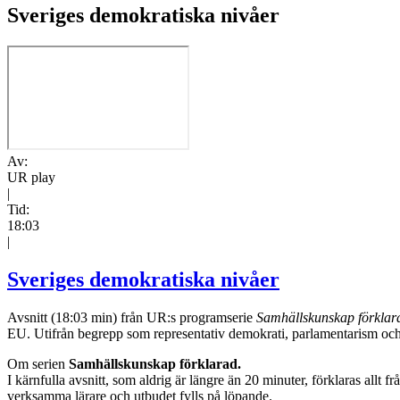
Sveriges demokratiska nivåer
Av:
UR play
|
Tid:
18:03
|
Sveriges demokratiska nivåer
Avsnitt (18:03 min) från UR:s programserie
Samhällskunskap förklar
EU. Utifrån begrepp som representativ demokrati, parlamentarism och d
Om serien
Samhällskunskap förklarad.
I kärnfulla avsnitt, som aldrig är längre än 20 minuter, förklaras allt
verksamma lärare och utbudet fylls på löpande.