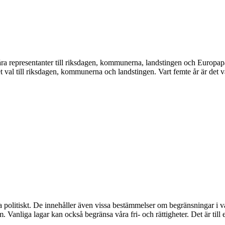
våra representanter till riksdagen, kommunerna, landstingen och Europapar
det val till riksdagen, kommunerna och landstingen. Vart femte år är det v
litiskt. De innehåller även vissa bestämmelser om begränsningar i våra fr
 Vanliga lagar kan också begränsa våra fri- och rättigheter. Det är till ex