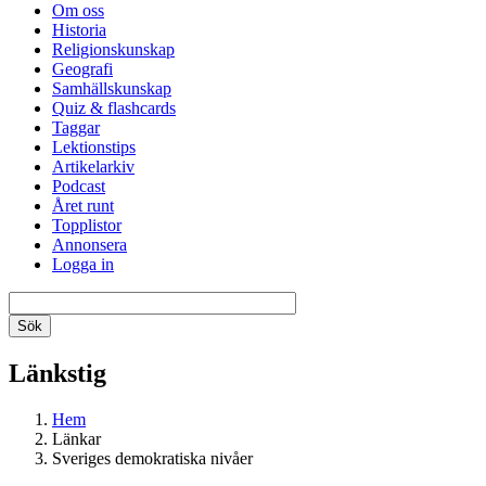
Om oss
Historia
Religionskunskap
Geografi
Samhällskunskap
Quiz & flashcards
Taggar
Lektionstips
Artikelarkiv
Podcast
Året runt
Topplistor
Annonsera
Logga in
Länkstig
Hem
Länkar
Sveriges demokratiska nivåer