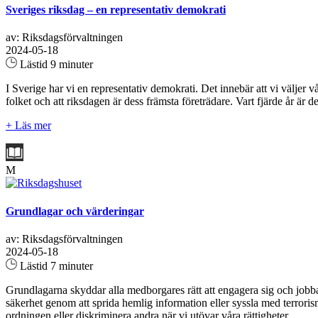
Sveriges riksdag – en representativ demokrati
av: Riksdagsförvaltningen
2024-05-18
Lästid 9 minuter
I Sverige har vi en representativ demokrati. Det innebär att vi väljer 
folket och att riksdagen är dess främsta företrädare. Vart fjärde år är 
+ Läs mer
M
Grundlagar och värderingar
av: Riksdagsförvaltningen
2024-05-18
Lästid 7 minuter
Grundlagarna skyddar alla medborgares rätt att engagera sig och jobba po
säkerhet genom att sprida hemlig information eller syssla med terrorism.
ordningen eller diskriminera andra när vi utövar våra rättigheter...