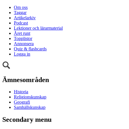
Om oss
Taggar
Artikelarkiv
Podcast
Lektioner och lärarmaterial
Året runt
Topplistor
Annonsera
Quiz & flashcards
Logga in
Ämnesområden
Historia
Religionskunskap
Geografi
Samhällskunskap
Secondary menu