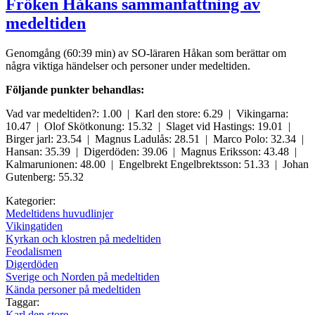
Fröken Håkans sammanfattning av
medeltiden
Genomgång (60:39 min) av SO-läraren Håkan som berättar om
några viktiga händelser och personer under medeltiden.
Följande punkter behandlas:
Vad var medeltiden?: 1.00 | Karl den store: 6.29 | Vikingarna:
10.47 | Olof Skötkonung: 15.32 | Slaget vid Hastings: 19.01 |
Birger jarl: 23.54 | Magnus Ladulås: 28.51 | Marco Polo: 32.34 |
Hansan: 35.39 | Digerdöden: 39.06 | Magnus Eriksson: 43.48 |
Kalmarunionen: 48.00 | Engelbrekt Engelbrektsson: 51.33 | Johan
Gutenberg: 55.32
Kategorier:
Medeltidens huvudlinjer
Vikingatiden
Kyrkan och klostren på medeltiden
Feodalismen
Digerdöden
Sverige och Norden på medeltiden
Kända personer på medeltiden
Taggar:
Karl den store