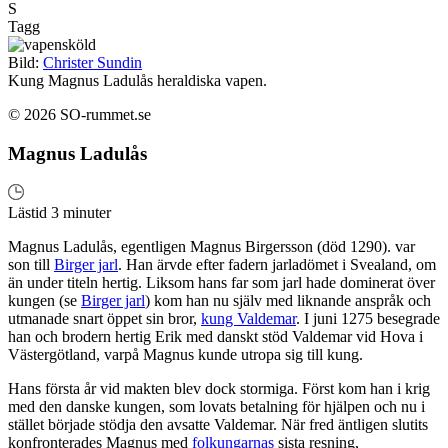
S
Tagg
Bild:
Christer Sundin
Kung Magnus Ladulås heraldiska vapen.
© 2026 SO-rummet.se
Magnus Ladulås
Lästid 3 minuter
Magnus Ladulås, egentligen Magnus Birgersson (död 1290). var
son till
Birger jarl
. Han ärvde efter fadern jarladömet i Svealand, om
än under titeln hertig. Liksom hans far som jarl hade dominerat över
kungen (se
Birger jarl
) kom han nu själv med liknande anspråk och
utmanade snart öppet sin bror,
kung Valdemar
. I juni 1275 besegrade
han och brodern hertig Erik med danskt stöd Valdemar vid Hova i
Västergötland, varpå Magnus kunde utropa sig till kung.
Hans första år vid makten blev dock stormiga. Först kom han i krig
med den danske kungen, som lovats betalning för hjälpen och nu i
stället började stödja den avsatte Valdemar. När fred äntligen slutits
konfronterades Magnus med
folkungarnas
sista resning,