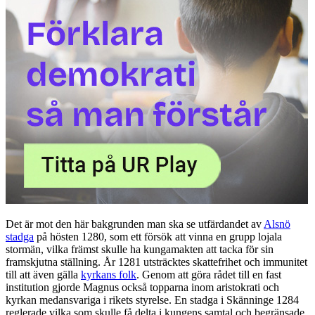
Det är mot den här bakgrunden man ska se utfärdandet av
Alsnö
stadga
på hösten 1280, som ett försök att vinna en grupp lojala
stormän, vilka främst skulle ha kungamakten att tacka för sin
framskjutna ställning. År 1281 utsträcktes skattefrihet och immunitet
till att även gälla
kyrkans folk
. Genom att göra rådet till en fast
institution gjorde Magnus också topparna inom aristokrati och
kyrkan medansvariga i rikets styrelse. En stadga i Skänninge 1284
reglerade vilka som skulle få delta i kungens samtal och begränsade