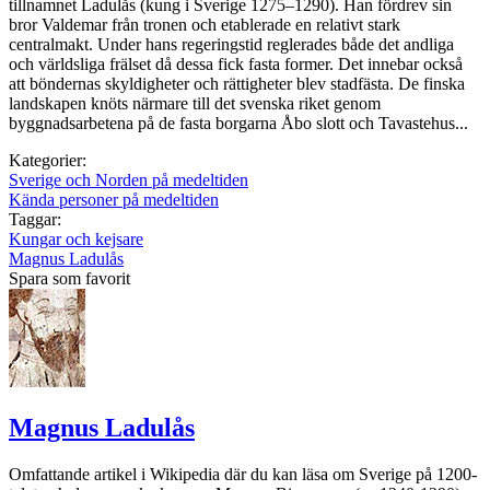
tillnamnet Ladulås (kung i Sverige 1275–1290). Han fördrev sin
bror Valdemar från tronen och etablerade en relativt stark
centralmakt. Under hans regeringstid reglerades både det andliga
och världsliga frälset då dessa fick fasta former. Det innebar också
att böndernas skyldigheter och rättigheter blev stadfästa. De finska
landskapen knöts närmare till det svenska riket genom
byggnadsarbetena på de fasta borgarna Åbo slott och Tavastehus...
Kategorier:
Sverige och Norden på medeltiden
Kända personer på medeltiden
Taggar:
Kungar och kejsare
Magnus Ladulås
Spara som favorit
Magnus Ladulås
Omfattande artikel i Wikipedia där du kan läsa om Sverige på 1200-