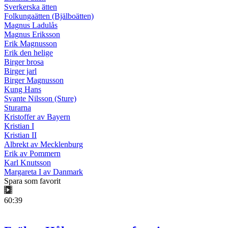
Sverkerska ätten
Folkungaätten (Bjälboätten)
Magnus Ladulås
Magnus Eriksson
Erik Magnusson
Erik den helige
Birger brosa
Birger jarl
Birger Magnusson
Kung Hans
Svante Nilsson (Sture)
Sturarna
Kristoffer av Bayern
Kristian I
Kristian II
Albrekt av Mecklenburg
Erik av Pommern
Karl Knutsson
Margareta I av Danmark
Spara som favorit
60:39