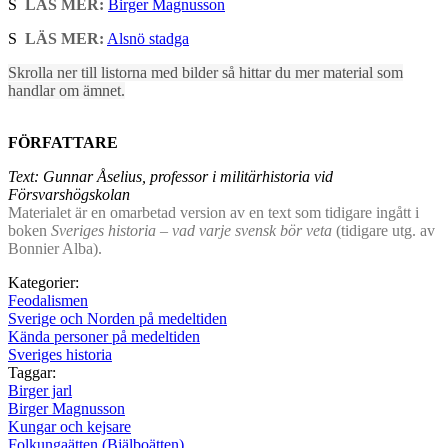
S
LÄS MER:
Birger Magnusson
S
LÄS MER:
Alsnö stadga
Skrolla ner till listorna med bilder så hittar du mer material som
handlar om ämnet.
FÖRFATTARE
Text: Gunnar Åselius, professor i militärhistoria vid
Försvarshögskolan
Materialet är en omarbetad version av en text som tidigare ingått i
boken
Sveriges historia – vad varje svensk bör veta
(tidigare utg. av
Bonnier Alba).
Kategorier:
Feodalismen
Sverige och Norden på medeltiden
Kända personer på medeltiden
Sveriges historia
Taggar:
Birger jarl
Birger Magnusson
Kungar och kejsare
Folkungaätten (Bjälboätten)