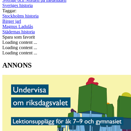
Sverige och Norden på medeltiden
Sveriges historia
Taggar:
Stockholms historia
Birger jarl
Magnus Ladulås
Städernas historia
Spara som favorit
Loading content ...
Loading content ...
Loading content ...
ANNONS