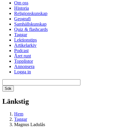
Om oss
Historia
Religionskunskap
Geografi
Samhällskunskap
Quiz & flashcards
Taggar
Lektionstips
Artikelarkiv
Podcast
Året runt
Topplistor
Annonsera
Logga in
Länkstig
Hem
Taggar
Magnus Ladulås