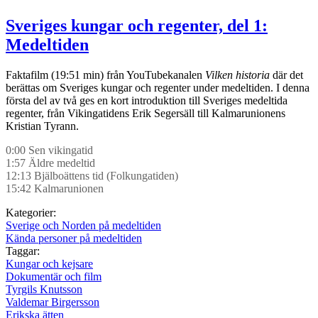
Sveriges kungar och regenter, del 1:
Medeltiden
Faktafilm (19:51 min) från YouTubekanalen
Vilken historia
där det
berättas om Sveriges kungar och regenter under medeltiden. I denna
första del av två ges en kort introduktion till Sveriges medeltida
regenter, från Vikingatidens Erik Segersäll till Kalmarunionens
Kristian Tyrann.
0:00 Sen vikingatid
1:57 Äldre medeltid
12:13 Bjälboättens tid (Folkungatiden)
15:42 Kalmarunionen
Kategorier:
Sverige och Norden på medeltiden
Kända personer på medeltiden
Taggar:
Kungar och kejsare
Dokumentär och film
Tyrgils Knutsson
Valdemar Birgersson
Erikska ätten