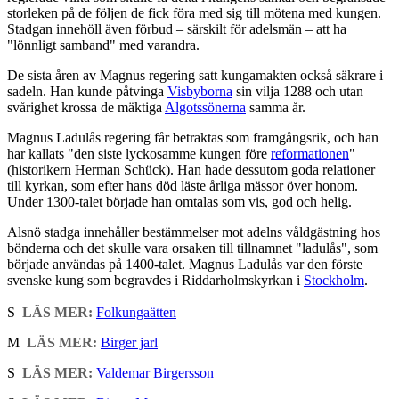
storleken på de följen de fick föra med sig till mötena med kungen.
Stadgan innehöll även förbud – särskilt för adelsmän – att ha
"lönnligt samband" med varandra.
De sista åren av Magnus regering satt kungamakten också säkrare i
sadeln. Han kunde påtvinga
Visbyborna
sin vilja 1288 och utan
svårighet krossa de mäktiga
Algotssönerna
samma år.
Magnus Ladulås regering får betraktas som framgångsrik, och han
har kallats "den siste lyckosamme kungen före
reformationen
"
(historikern Herman Schück). Han hade dessutom goda relationer
till kyrkan, som efter hans död läste årliga mässor över honom.
Under 1300-talet började han omtalas som vis, god och helig.
Alsnö stadga innehåller bestämmelser mot adelns våldgästning hos
bönderna och det skulle vara orsaken till tillnamnet "ladulås", som
började användas på 1400-talet. Magnus Ladulås var den förste
svenske kung som begravdes i Riddarholmskyrkan i
Stockholm
.
S
LÄS MER:
Folkungaätten
M
LÄS MER:
Birger jarl
S
LÄS MER:
Valdemar Birgersson