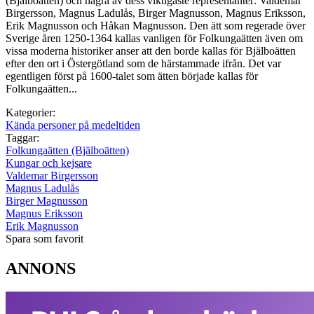
(Bjälboätten) och några av dess viktigaste representanter: Valdemar
Birgersson, Magnus Ladulås, Birger Magnusson, Magnus Eriksson,
Erik Magnusson och Håkan Magnusson. Den ätt som regerade över
Sverige åren 1250-1364 kallas vanligen för Folkungaätten även om
vissa moderna historiker anser att den borde kallas för Bjälboätten
efter den ort i Östergötland som de härstammade ifrån. Det var
egentligen först på 1600-talet som ätten började kallas för
Folkungaätten...
Kategorier:
Kända personer på medeltiden
Taggar:
Folkungaätten (Bjälboätten)
Kungar och kejsare
Valdemar Birgersson
Magnus Ladulås
Birger Magnusson
Magnus Eriksson
Erik Magnusson
Spara som favorit
ANNONS