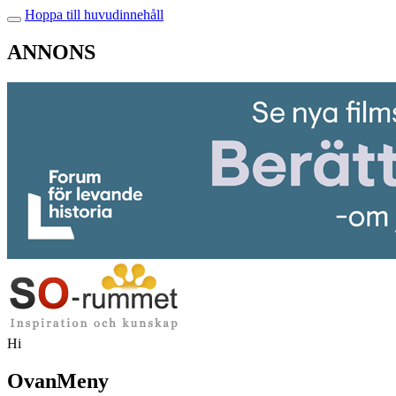
Hoppa till huvudinnehåll
ANNONS
Hi
OvanMeny