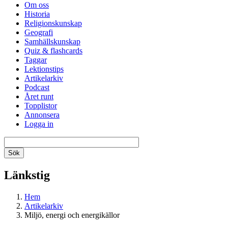
Om oss
Historia
Religionskunskap
Geografi
Samhällskunskap
Quiz & flashcards
Taggar
Lektionstips
Artikelarkiv
Podcast
Året runt
Topplistor
Annonsera
Logga in
Länkstig
Hem
Artikelarkiv
Miljö, energi och energikällor