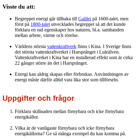
Visste du att:
Begreppet energi går tillbaka till
Galilei
på 1600-talet, men
först på
1800-talet
utvecklades begreppet så att det kunde
förklara en rad egenskaper hos naturen, bl.a. sambanden
mellan arbete, värme och rörelse.
Världens största
vattenkraftverk
finns i Kina. I Sverige finns
det största vattenkraftverket i Harsprånget i Luleälven.
Vattenkraftverket i Kina har en installerad effekt som är cirka
22 gånger större än det i Harsprånget.
Energi kan aldrig skapas eller förbrukas. Användningen av
energi måste därför alltid vara lika stor som tillförseln.
Uppgifter och frågor
Förklara skillnaden mellan förnybara och icke förnybara
energikällor.
Vilka är de vanligaste förnybara och icke förnybara
energikällorna? Ge så många exempel du kan komma på.