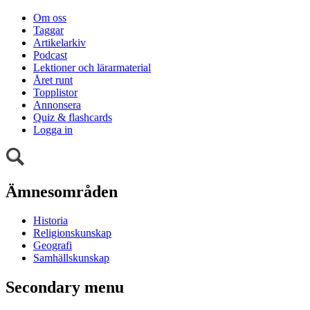
Om oss
Taggar
Artikelarkiv
Podcast
Lektioner och lärarmaterial
Året runt
Topplistor
Annonsera
Quiz & flashcards
Logga in
Ämnesområden
Historia
Religionskunskap
Geografi
Samhällskunskap
Secondary menu