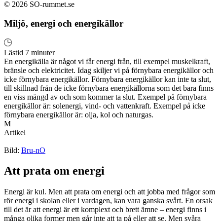
© 2026 SO-rummet.se
Miljö, energi och energikällor
Lästid 7 minuter
En energikälla är något vi får energi från, till exempel muskelkraft,
bränsle och elektricitet. Idag skiljer vi på förnybara energikällor och
icke förnybara energikällor. Förnybara energikällor kan inte ta slut,
till skillnad från de icke förnybara energikällorna som det bara finns
en viss mängd av och som kommer ta slut. Exempel på förnybara
energikällor är: solenergi, vind- och vattenkraft. Exempel på icke
förnybara energikällor är: olja, kol och naturgas.
M
Artikel
Bild:
Bru-nO
Att prata om energi
Energi är kul. Men att prata om energi och att jobba med frågor som
rör energi i skolan eller i vardagen, kan vara ganska svårt. En orsak
till det är att energi är ett komplext och brett ämne – energi finns i
många olika former men går inte att ta på eller att se. Men svåra