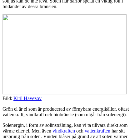
solljus kan de inte leva. Solen har därför spelat en viktig roll i
bildandet av dessa bränslen.
Bild:
Kiril Havezov
Grön el är el som är producerad av förnybara energikällor, oftast
vattenkraft, vindkraft och biobränsle (som utgår från solenergi).
Solenergin, i form av solinstrålning, kan vi ta tillvara direkt som
värme eller el. Men även
vindkraften
och
vattenkraften
har sitt
ursprung från solen. Vinden blåser på grund av att solen värmer