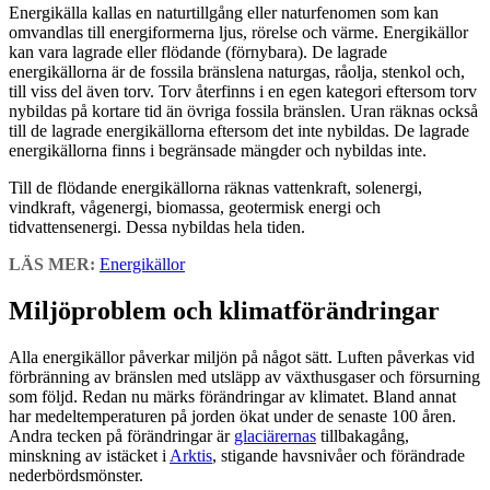
Energikälla kallas en naturtillgång eller naturfenomen som kan
omvandlas till energiformerna ljus, rörelse och värme. Energikällor
kan vara lagrade eller flödande (förnybara). De lagrade
energikällorna är de fossila bränslena naturgas, råolja, stenkol och,
till viss del även torv. Torv återfinns i en egen kategori eftersom torv
nybildas på kortare tid än övriga fossila bränslen. Uran räknas också
till de lagrade energikällorna eftersom det inte nybildas. De lagrade
energikällorna finns i begränsade mängder och nybildas inte.
Till de flödande energikällorna räknas vattenkraft, solenergi,
vindkraft, vågenergi, biomassa, geotermisk energi och
tidvattensenergi. Dessa nybildas hela tiden.
LÄS MER:
Energikällor
Miljöproblem och klimatförändringar
Alla energikällor påverkar miljön på något sätt. Luften påverkas vid
förbränning av bränslen med utsläpp av växthusgaser och försurning
som följd. Redan nu märks förändringar av klimatet. Bland annat
har medeltemperaturen på jorden ökat under de senaste 100 åren.
Andra tecken på förändringar är
glaciärernas
tillbakagång,
minskning av istäcket i
Arktis
, stigande havsnivåer och förändrade
nederbördsmönster.