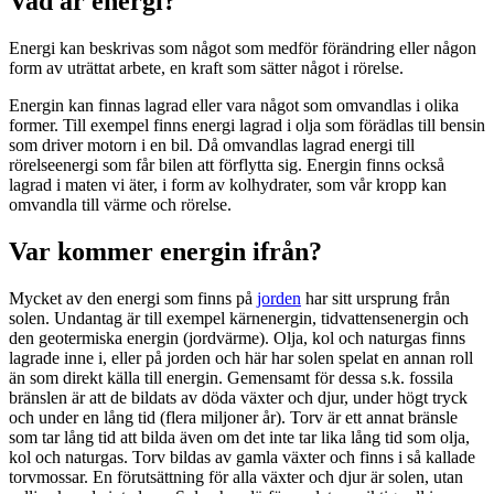
Vad är energi?
Energi kan beskrivas som något som medför förändring eller någon
form av uträttat arbete, en kraft som sätter något i rörelse.
Energin kan finnas lagrad eller vara något som omvandlas i olika
former. Till exempel finns energi lagrad i olja som förädlas till bensin
som driver motorn i en bil. Då omvandlas lagrad energi till
rörelseenergi som får bilen att förflytta sig. Energin finns också
lagrad i maten vi äter, i form av kolhydrater, som vår kropp kan
omvandla till värme och rörelse.
Var kommer energin ifrån?
Mycket av den energi som finns på
jorden
har sitt ursprung från
solen. Undantag är till exempel kärnenergin, tidvattensenergin och
den geotermiska energin (jordvärme). Olja, kol och naturgas finns
lagrade inne i, eller på jorden och här har solen spelat en annan roll
än som direkt källa till energin. Gemensamt för dessa s.k. fossila
bränslen är att de bildats av döda växter och djur, under högt tryck
och under en lång tid (flera miljoner år). Torv är ett annat bränsle
som tar lång tid att bilda även om det inte tar lika lång tid som olja,
kol och naturgas. Torv bildas av gamla växter och finns i så kallade
torvmossar. En förutsättning för alla växter och djur är solen, utan