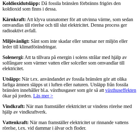
Koldioxidutsläpp:
Då fossila bränslen förbränns frigörs den
koldioxid som finns i dessa.
Kärnkraft:
Att klyva uranatomer för att utvinna värme, som sedan
omvandlas till rörelse och till slut elektricitet. Denna process ger
radioaktivt avfall.
Miljövänligt:
Sånt som inte skadar eller smutsar ner miljön eller
leder till klimatförändringar.
Solenergi:
Att ta tillvara på energin i solens strålar med hjälp av
solfångare som värmer vatten eller solceller som omvandlar till
elektricitet.
Utsläpp:
När t.ex. användandet av fossila bränslen gör att olika
farliga ämnen släpps ut i luften eller naturen. Utsläpp från fossila
bränslen innehåller bl.a. växthusgaser som gör så att
växthuseffekten
ökar på jorden.
Läs mer >
Vindkraft:
När man framställer elektricitet ur vindens rörelse med
hjälp av vindkraftverk.
Vattenkraft:
När man framställer elektricitet ur rinnande vattens
rörelse, t.ex. vid dammar i älvar och floder.