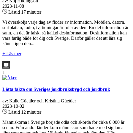
av: Kaj Hildingson
2023-11-08
Lästid 17 minuter
Vi översköljs varje dag av floder av information. Mobilen, datorn,
surfplattan, radio, tv, tidningar är fulla av den. En del information är
sann, en del är falsk, så kallad desinformation. Desinformation kan
vara farlig både för dig och Sverige. Därför gäller det att lära sig
känna igen den...
+ Läs mer
L
Lätta fakta om Sveriges jordbruksbygd och jordbruk
av: Kalle Güettler och Kristina Güettler
2023-10-02
Lästid 12 minuter
Människorna i Sverige började odla och skörda för cirka 6 000 år
sedan. Från andra länder kom människor som hade med sig tama
djur som getter och kor. Vildsvin fångades och tämjdes. När