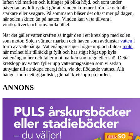
luften vid marken och luftlager på olika höjd, och som under
påverkan av lufttrycket gör att vinden kommer i rörelse och blir
starkare eller svagare. På sommaren blåser det oftast mer på dagen,
när solen skiner, än på natten. Vinden kan vi ta tillvara i
vindkraftverk och omvandla till el.
När det gäller vattenkraften så ingår den i ett kretslopp med solen
som motor. Solen värmer marken och haven som avdunstar
vatten
i
form av vattenånga. Vattenångan stiger högre upp och bildar
moln
,
när molnet blir tillräckligt fyllt och har stigit högt upp kyls
vattenångan ner och faller mot marken som regn eller snö. Detta
kretslopp av vatten fyller upp vattenmagasinen som vi sedan
utnyttjar till att skapa energi från, via det flödande vattnet. Allt
hänger ihop i ett gigantiskt, globalt kretslopp på jorden.
ANNONS