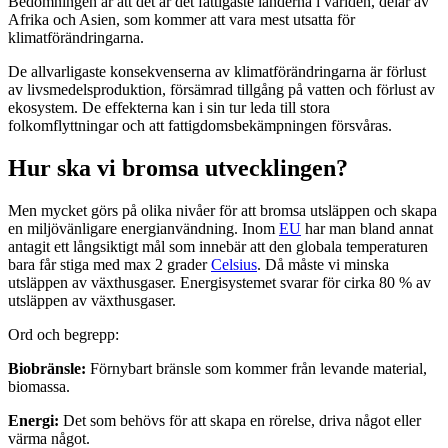
Bedömningen är att det är det fattigaste länderna i världen, delar av
Afrika och Asien, som kommer att vara mest utsatta för
klimatförändringarna.
De allvarligaste konsekvenserna av klimatförändringarna är förlust
av livsmedelsproduktion, försämrad tillgång på vatten och förlust av
ekosystem. De effekterna kan i sin tur leda till stora
folkomflyttningar och att fattigdomsbekämpningen försvåras.
Hur ska vi bromsa utvecklingen?
Men mycket görs på olika nivåer för att bromsa utsläppen och skapa
en miljövänligare energianvändning. Inom
EU
har man bland annat
antagit ett långsiktigt mål som innebär att den globala temperaturen
bara får stiga med max 2 grader
Celsius
. Då måste vi minska
utsläppen av växthusgaser. Energisystemet svarar för cirka 80 % av
utsläppen av växthusgaser.
Ord och begrepp:
Biobränsle:
Förnybart bränsle som kommer från levande material,
biomassa.
Energi:
Det som behövs för att skapa en rörelse, driva något eller
värma något.