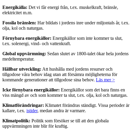
Energikälla:
Det vi får energi från, t.ex. muskelkraft, bränsle,
elektricitet m.m.
Fossila bränslen:
Har bildats i jordens inre under miljontals år, t.ex.
olja, kol och naturgas.
Förnybara energikällor:
Energikällor som inte kommer ta slut,
t.ex. solenergi, vind- och vattenkraft.
Global uppvärmning:
Sedan slutet av 1800-talet ökar hela jordens
medeltemperatur.
Hållbar utveckling:
Att hushålla med jordens resurser och
tillgodose våra behov idag utan att försämra möjligheterna för
kommande generationer att tillgodose sina behov.
Läs mer >
Icke förnybara energikällor:
Energikällor som det bara finns en
viss mängd av och som kommer ta slut, t.ex. olja, kol och naturgas.
Klimatförändringar:
Klimatet förändras ständigt. Vissa perioder är
kallare, t.ex.
istider
, medan andra är varmare.
Klimatpolitik:
Politik som försöker se till att den globala
uppvärmningen inte blir för kraftig.