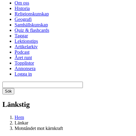
Om oss
Historia
Religionskunskap
Geografi
Samhällskunskap
Quiz & flashcards
Taggar
Lektionstips
Artikelarkiv
Podcast
Året runt
Topplistor
Annonsera
Logga in
Länkstig
Hem
Länkar
Motståndet mot kärnkraft