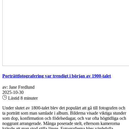
Porträttfotografering var trendigt i början av 1900-talet
av: Jane Fredlund
2025-10-30
Lästid 8 minuter
Under slutet av 1800-talet blev det populärt att gå till fotografen och
ta porträtt som man samlade i album. Bilderna visade viktiga stunder
som dop, konfirmation och födelsedagar, och var ofta högtidliga och
noggrant arrangerade. Många poserade stelt, eftersom kamerorna
krävde att man stod stilla länge. Fotografierna blev värdefulla