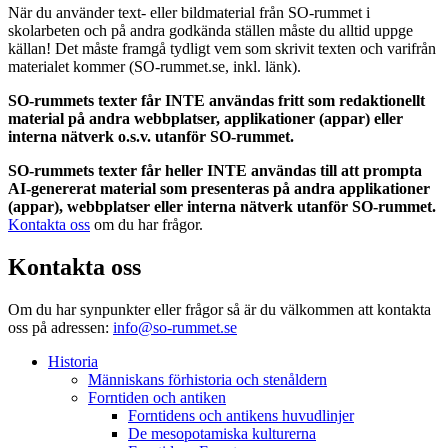
När du använder text- eller bildmaterial från SO-rummet i
skolarbeten och på andra godkända ställen måste du alltid uppge
källan! Det måste framgå tydligt vem som skrivit texten och varifrån
materialet kommer (SO-rummet.se, inkl. länk).
SO-rummets texter får INTE användas fritt som redaktionellt
material på andra webbplatser, applikationer (appar) eller
interna nätverk o.s.v. utanför SO-rummet.
SO-rummets texter får heller INTE användas till att prompta
AI-genererat material som presenteras på andra applikationer
(appar), webbplatser eller interna nätverk utanför SO-rummet.
Kontakta oss
om du har frågor.
Kontakta oss
Om du har synpunkter eller frågor så är du välkommen att kontakta
oss på adressen:
info@so-rummet.se
Historia
Människans förhistoria och stenåldern
Forntiden och antiken
Forntidens och antikens huvudlinjer
De mesopotamiska kulturerna