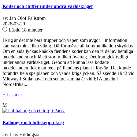
Koder och chiffer under andra världskriget
av: Jan-Olof Fallström
2026-03-29
Lästid 18 minuter
I krig är det inte bara trupper och vapen som avgör – information
kan vara minst lika viktig. Därför måste all kommunikation skyddas.
Om en sida lyckas knäcka fiendens koder kan den ta del av hemliga
meddelanden och få ett stort militärt övertag. Det framgick tydligt
under andra världskriget. Genom att kunna läsa kodade
meddelanden fick man reda på fiendens planer i förväg. Det kunde
förändra hela spelplanen och vända krigslyckan. Så skedde 1942 vid
Midway i Stilla havet och senare samma år vid El Alamein i
Nordafrika...
+ Läs mer
M
Ballonger och luftskepp i krig
av: Lars Hildingson