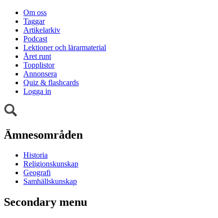
Om oss
Taggar
Artikelarkiv
Podcast
Lektioner och lärarmaterial
Året runt
Topplistor
Annonsera
Quiz & flashcards
Logga in
Ämnesområden
Historia
Religionskunskap
Geografi
Samhällskunskap
Secondary menu