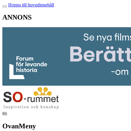
Hoppa till huvudinnehåll
ANNONS
Hi
OvanMeny