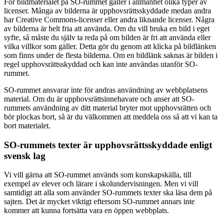
För bildmaterialet på SO-rummet gäller i allmänhet olika typer av
licenser. Många av bilderna är upphovsrättsskyddade medan andra
har Creative Commons-licenser eller andra liknande licenser. Några
av bilderna är helt fria att använda. Om du vill bruka en bild i eget
syfte, så måste du själv ta reda på om bilden är fri att använda eller
vilka villkor som gäller. Detta gör du genom att klicka på bildlänken
som finns under de flesta bilderna. Om en bildlänk saknas är bilden i
regel upphovsrättsskyddad och kan inte användas utanför SO-
rummet.
SO-rummet ansvarar inte för andras användning av webbplatsens
material. Om du är upphovsrättsinnehavare och anser att SO-
rummets användning av ditt material bryter mot upphovsrätten och
bör plockas bort, så är du välkommen att meddela oss så att vi kan ta
bort materialet.
SO-rummets texter är upphovsrättsskyddade enligt
svensk lag
Vi vill gärna att SO-rummet används som kunskapskälla, till
exempel av elever och lärare i skolundervisningen. Men vi vill
samtidigt att alla som använder SO-rummets texter ska läsa dem på
sajten. Det är mycket viktigt eftersom SO-rummet annars inte
kommer att kunna fortsätta vara en öppen webbplats.