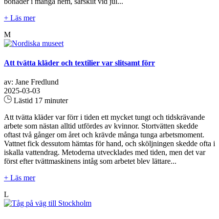
bonader i många hem, särskilt vid jul...
+ Läs mer
M
Att tvätta kläder och textilier var slitsamt förr
av: Jane Fredlund
2025-03-03
Lästid 17 minuter
Att tvätta kläder var förr i tiden ett mycket tungt och tidskrävande
arbete som nästan alltid utfördes av kvinnor. Stortvätten skedde
oftast två gånger om året och krävde många tunga arbetsmoment.
Vattnet fick dessutom hämtas för hand, och sköljningen skedde ofta i
iskalla vattendrag. Metoderna utvecklades med tiden, men det var
först efter tvättmaskinens intåg som arbetet blev lättare...
+ Läs mer
L