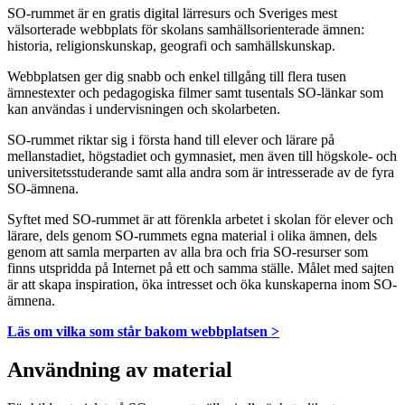
SO-rummet är en gratis digital lärresurs och Sveriges mest
välsorterade webbplats för skolans samhällsorienterade ämnen:
historia, religionskunskap, geografi och samhällskunskap.
Webbplatsen ger dig snabb och enkel tillgång till flera tusen
ämnestexter och pedagogiska filmer samt tusentals SO-länkar som
kan användas i undervisningen och skolarbeten.
SO-rummet riktar sig i första hand till elever och lärare på
mellanstadiet, högstadiet och gymnasiet, men även till högskole- och
universitetsstuderande samt alla andra som är intresserade av de fyra
SO-ämnena.
Syftet med SO-rummet är att förenkla arbetet i skolan för elever och
lärare, dels genom SO-rummets egna material i olika ämnen, dels
genom att samla merparten av alla bra och fria SO-resurser som
finns utspridda på Internet på ett och samma ställe. Målet med sajten
är att skapa inspiration, öka intresset och öka kunskaperna inom SO-
ämnena.
Läs om vilka som står bakom webbplatsen >
Användning av material