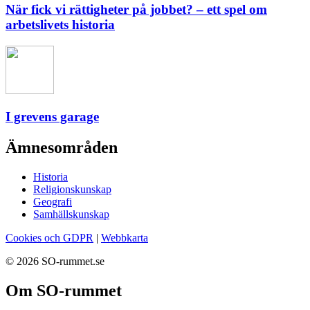
När fick vi rättigheter på jobbet? – ett spel om
arbetslivets historia
I grevens garage
Ämnesområden
Historia
Religionskunskap
Geografi
Samhällskunskap
Cookies och GDPR
|
Webbkarta
© 2026 SO-rummet.se
Om SO-rummet