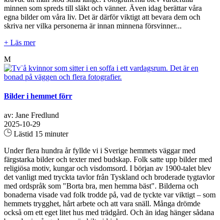
minnen som spreds till släkt och vänner. Även idag berättar våra
egna bilder om våra liv. Det är därför viktigt att bevara dem och
skriva ner vilka personerna är innan minnena försvinner...
+ Läs mer
M
Bilder i hemmet förr
av: Jane Fredlund
2025-10-29
Lästid 15 minuter
Under flera hundra år fyllde vi i Sverige hemmets väggar med
färgstarka bilder och texter med budskap. Folk satte upp bilder med
religiösa motiv, kungar och visdomsord. I början av 1900-talet blev
det vanligt med tryckta tavlor från Tyskland och broderade tygtavlor
med ordspråk som "Borta bra, men hemma bäst". Bilderna och
bonaderna visade vad folk trodde på, vad de tyckte var viktigt – som
hemmets trygghet, hårt arbete och att vara snäll. Många drömde
också om ett eget litet hus med trädgård. Och än idag hänger sådana