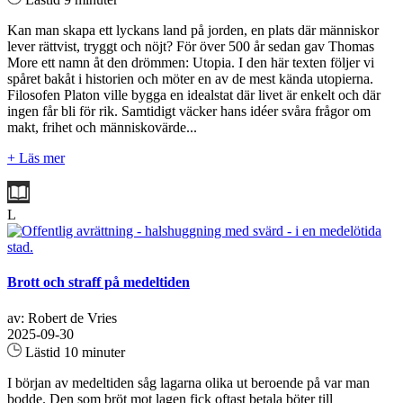
Kan man skapa ett lyckans land på jorden, en plats där människor
lever rättvist, tryggt och nöjt? För över 500 år sedan gav Thomas
More ett namn åt den drömmen: Utopia. I den här texten följer vi
spåret bakåt i historien och möter en av de mest kända utopierna.
Filosofen Platon ville bygga en idealstat där livet är enkelt och där
ingen får bli för rik. Samtidigt väcker hans idéer svåra frågor om
makt, frihet och människovärde...
+ Läs mer
L
Brott och straff på medeltiden
av: Robert de Vries
2025-09-30
Lästid 10 minuter
I början av medeltiden såg lagarna olika ut beroende på var man
bodde. Den som bröt mot lagen fick oftast betala böter till