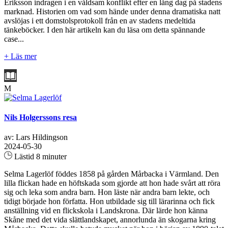
Eriksson indragen i en våldsam konflikt efter en lång dag på stadens
marknad. Historien om vad som hände under denna dramatiska natt
avslöjas i ett domstolsprotokoll från en av stadens medeltida
tänkeböcker. I den här artikeln kan du läsa om detta spännande
case...
+ Läs mer
M
Nils Holgerssons resa
av: Lars Hildingson
2024-05-30
Lästid 8 minuter
Selma Lagerlöf föddes 1858 på gården Mårbacka i Värmland. Den
lilla flickan hade en höftskada som gjorde att hon hade svårt att röra
sig och leka som andra barn. Hon läste när andra barn lekte, och
tidigt började hon författa. Hon utbildade sig till lärarinna och fick
anställning vid en flickskola i Landskrona. Där lärde hon känna
Skåne med det vida slättlandskapet, annorlunda än skogarna kring