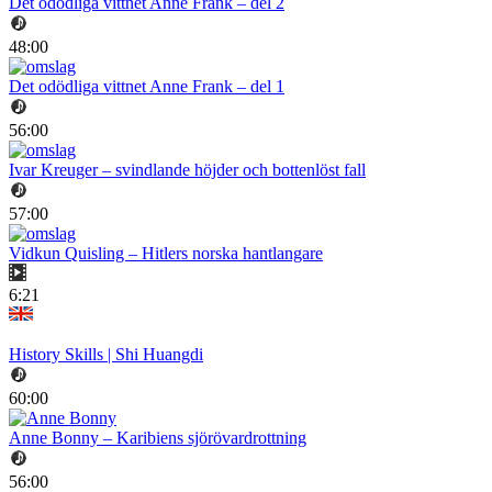
Det odödliga vittnet Anne Frank – del 2
48:00
Det odödliga vittnet Anne Frank – del 1
56:00
Ivar Kreuger – svindlande höjder och bottenlöst fall
57:00
Vidkun Quisling – Hitlers norska hantlangare
6:21
History Skills | Shi Huangdi
60:00
Anne Bonny – Karibiens sjörövardrottning
56:00