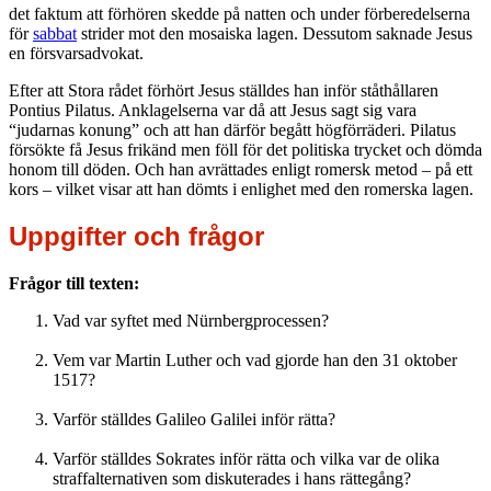
det faktum att förhören skedde på natten och under förberedelserna
för
sabbat
strider mot den mosaiska lagen. Dessutom saknade Jesus
en försvarsadvokat.
Efter att Stora rådet förhört Jesus ställdes han inför ståthållaren
Pontius Pilatus. Anklagelserna var då att Jesus sagt sig vara
“judarnas konung” och att han därför begått högförräderi. Pilatus
försökte få Jesus frikänd men föll för det politiska trycket och dömda
honom till döden. Och han avrättades enligt romersk metod – på ett
kors – vilket visar att han dömts i enlighet med den romerska lagen.
Uppgifter och frågor
Frågor till texten:
Vad var syftet med Nürnbergprocessen?
Vem var Martin Luther och vad gjorde han den 31 oktober
1517?
Varför ställdes Galileo Galilei inför rätta?
Varför ställdes Sokrates inför rätta och vilka var de olika
straffalternativen som diskuterades i hans rättegång?