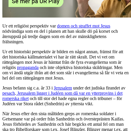
Ur ett religiöst perspektiv var
domen och straffet mot Jesus
nödvändiga som en del i planen att han skulle dö på korset och
återuppstå på tredje dagen som en del av mänsklighetens
frälsningen.
Ur ett historiskt perspektiv är bilden en något annan, främst för att
det historiska källmaterialet vi har är rätt skralt. Det vi vet om
rättegången mot Jesus är hämtat från de fyra evangelierna som är
religiös
propaganda
och inte objektiva historiska skildringar. Men
om vi ändå utgår ifrån att det som står i evangelierna så får vi veta en
hel del om rättegången mot Jesus.
Jesus befann sig c.a. år 33 i
Jerusalem
under det judiska firandet av
pesach
.
Jerusalem ligger i Judéen som då var en ytterprovins i det
romerska riket
och till stor del hade egna regler och tribuner – för
Judéen var Stora rådet (Snhedrin) av yttersta vikt.
När Jesus efter den sista måltiden greps av romerska soldater i
Getsemane var på order från Sanhedrin och översteprästen Kaifas.
Jesus förhördes av Sanhedrin och här begicks ett antal fel om man
ska tro Bibelforskare som t.ex. Josef Blinzler. Blinzer menar t.ex. att