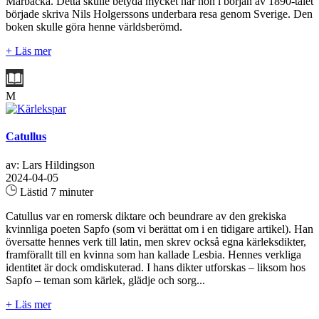
Mårbacka. Detta skulle betyda mycket när hon i början av 1890-talet
började skriva Nils Holgerssons underbara resa genom Sverige. Den
boken skulle göra henne världsberömd.
+ Läs mer
M
Catullus
av: Lars Hildingson
2024-04-05
Lästid 7 minuter
Catullus var en romersk diktare och beundrare av den grekiska
kvinnliga poeten Sapfo (som vi berättat om i en tidigare artikel). Han
översatte hennes verk till latin, men skrev också egna kärleksdikter,
framförallt till en kvinna som han kallade Lesbia. Hennes verkliga
identitet är dock omdiskuterad. I hans dikter utforskas – liksom hos
Sapfo – teman som kärlek, glädje och sorg...
+ Läs mer