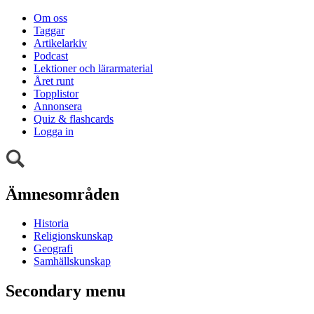
Om oss
Taggar
Artikelarkiv
Podcast
Lektioner och lärarmaterial
Året runt
Topplistor
Annonsera
Quiz & flashcards
Logga in
Ämnesområden
Historia
Religionskunskap
Geografi
Samhällskunskap
Secondary menu