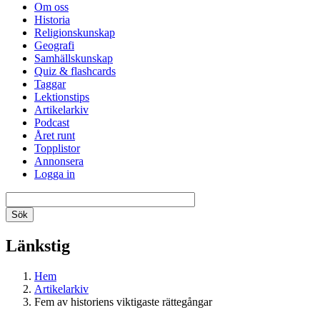
Om oss
Historia
Religionskunskap
Geografi
Samhällskunskap
Quiz & flashcards
Taggar
Lektionstips
Artikelarkiv
Podcast
Året runt
Topplistor
Annonsera
Logga in
Länkstig
Hem
Artikelarkiv
Fem av historiens viktigaste rättegångar