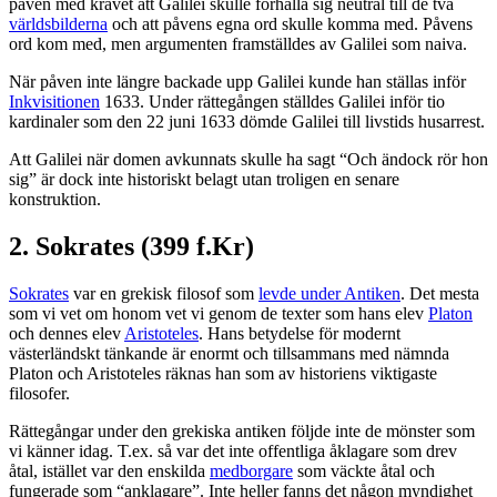
påven med kravet att Galilei skulle förhålla sig neutral till de två
världsbilderna
och att påvens egna ord skulle komma med. Påvens
ord kom med, men argumenten framställdes av Galilei som naiva.
När påven inte längre backade upp Galilei kunde han ställas inför
Inkvisitionen
1633. Under rättegången ställdes Galilei inför tio
kardinaler som den 22 juni 1633 dömde Galilei till livstids husarrest.
Att Galilei när domen avkunnats skulle ha sagt “Och ändock rör hon
sig” är dock inte historiskt belagt utan troligen en senare
konstruktion.
2. Sokrates (399 f.Kr)
Sokrates
var en grekisk filosof som
levde under Antiken
. Det mesta
som vi vet om honom vet vi genom de texter som hans elev
Platon
och dennes elev
Aristoteles
. Hans betydelse för modernt
västerländskt tänkande är enormt och tillsammans med nämnda
Platon och Aristoteles räknas han som av historiens viktigaste
filosofer.
Rättegångar under den grekiska antiken följde inte de mönster som
vi känner idag. T.ex. så var det inte offentliga åklagare som drev
åtal, istället var den enskilda
medborgare
som väckte åtal och
fungerade som “anklagare”. Inte heller fanns det någon myndighet