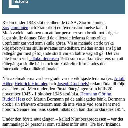
Redan under 1943 slöt de allierade (USA, Storbritannien,
Sovjetunionen
och Frankrike) en överenskommelse kallad
Moskvadeklarationen om att hur personer som brutit mot krigets
lagar skulle dömas. Bland de allierade ledarna fanns olika
uppfattningar vad som skulle göras. Vissa menade att de tyska
krigsförbrytarna skulle avrättas omedelbart, medan andra ansåg att
rättegångar med påföljande straff var en bättre väg att gå. Det var
inte förrän vid
Jaltakonferensen
1945 som man kom överens om att
rättegångar skulle hållas och strax därefter formerades den
Internationella militärtribunalen.
När axelmakterna var besegrade var de viktigaste ledarna (ex.
Adolf
Hitler
,
Heinrich Himmler
, och
Joseph Goebbels
) redan döda till följd
av självmord. Men under den första rättegången som hölls 20
november 1945 - 1 oktober 1946 stod bl.a.
Hermann Göring
,
Rudolf Hess
och Martin Bormann på de anklagades bänk. Bormann
dock i sin frånvaro eftersom man då inte visste vad som hänt med
honom. Senare har hans skelett hittats och han dödförklarades 1954.
Under den första rättegången – kallad Nürnbergprocessen – var det
sammanlagt 24 personer som ställdes inför rätta. Tre blev frikända