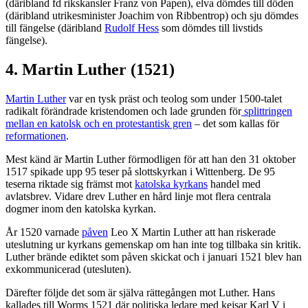
(däribland fd rikskansler Franz von Papen), elva dömdes till döden
(däribland utrikesminister Joachim von Ribbentrop) och sju dömdes
till fängelse (däribland
Rudolf Hess
som dömdes till livstids
fängelse).
4. Martin Luther (1521)
Martin Luther
var en tysk präst och teolog som under 1500-talet
radikalt förändrade kristendomen och lade grunden för
splittringen
mellan en katolsk och en protestantisk gren
– det som kallas för
reformationen
.
Mest känd är Martin Luther förmodligen för att han den 31 oktober
1517 spikade upp 95 teser på slottskyrkan i Wittenberg. De 95
teserna riktade sig främst mot
katolska kyrkans
handel med
avlatsbrev. Vidare drev Luther en hård linje mot flera centrala
dogmer inom den katolska kyrkan.
År 1520 varnade
påven
Leo X Martin Luther att han riskerade
uteslutning ur kyrkans gemenskap om han inte tog tillbaka sin kritik.
Luther brände ediktet som påven skickat och i januari 1521 blev han
exkommunicerad (utesluten).
Därefter följde det som är själva rättegången mot Luther. Hans
kallades till Worms 1521 där politiska ledare med kejsar Karl V i