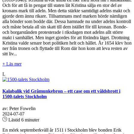
Och för att få in pengar till staten lät Kristina sälja en stor del av
kronans mark till adeln. Men detta stärkte samtidigt adelns makt och
gjorde dem ännu rikare. Tillsammans med marken hörde nämligen
alla bönder som bodde där. Dessa hamnade nu under adelns kontroll
och måste betala all sin skatt till dem istället för till kronan. Bonde-
och borgarstånden protesterade i riksdagen mot adelns allt större
makt i samhället. Men inget gjordes för att förändra läget. Drottning
Kristina valde senare bort politiken helt och hållet. År 1654 klev hon
ner från tronen och flyttade till Rom där hon kom att leva resten av
sitt liv...
+ Läs mer
L
Kalabalik vid Gråmunkebron – ett case om ett våldsbrott i
1500-talets Stockholm
av: Peter Fowelin
2024-07-07
Lästid 6 minuter
En mörk septemberkväll år 1511 i Stockholm blev bonden Erik