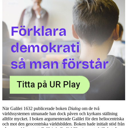
När Galilei 1632 publicerade boken
Dialog
om de två
världssystemen utmanade han dock påven och kyrkans ställning
alltför mycket. I boken argumenterade Galilei för den heliocentriska
och mot den geocentriska världsbilden. Boken hade initialt stöd från