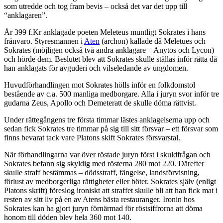
som utredde och tog fram bevis – också det var det upp till
“anklagaren”.
År 399 f.Kr anklagade poeten Meleteus muntligt Sokrates i hans
frånvaro. Styresmannen i
Aten
(archon) kallade då Meletues och
Sokrates (möjligen också två andra anklagare – Anytos och Lycon)
och hörde dem. Beslutet blev att Sokrates skulle ställas inför rätta då
han anklagats för avguderi och vilseledande av ungdomen.
Huvudförhandlingen mot Sokrates hölls inför en folkdomstol
bestående av c.a. 500 manliga medborgare. Alla i juryn svor inför tre
gudarna Zeus, Apollo och Demeteratt de skulle döma rättvist.
Under rättegångens tre första timmar lästes anklagelserna upp och
sedan fick Sokrates tre timmar på sig till sitt försvar – ett försvar som
finns bevarat tack vare Platons skift Sokrates försvarstal.
När förhandlingarna var över röstade juryn först i skuldfrågan och
Sokrates befann sig skyldig med rösterna 280 mot 220. Därefter
skulle straff bestämmas – dödsstraff, fängelse, landsförvisning,
förlust av medborgerliga rättigheter eller böter. Sokrates själv (enligt
Platons skrift) föreslog ironiskt att straffet skulle bli att han fick mat i
resten av sitt liv på en av Atens bästa restauranger. Ironin hos
Sokrates kan ha gjort juryn förnärmad för röstsiffrorna att döma
honom till döden blev hela 360 mot 140.