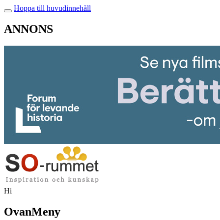
Hoppa till huvudinnehåll
ANNONS
Hi
OvanMeny