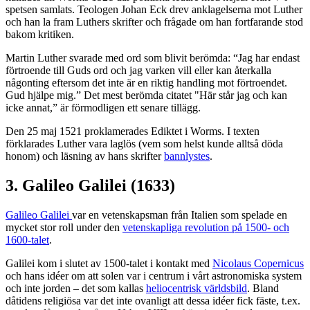
spetsen samlats. Teologen Johan Eck drev anklagelserna mot Luther
och han la fram Luthers skrifter och frågade om han fortfarande stod
bakom kritiken.
Martin Luther svarade med ord som blivit berömda: “Jag har endast
förtroende till Guds ord och jag varken vill eller kan återkalla
någonting eftersom det inte är en riktig handling mot förtroendet.
Gud hjälpe mig.” Det mest berömda citatet "Här står jag och kan
icke annat,” är förmodligen ett senare tillägg.
Den 25 maj 1521 proklamerades Ediktet i Worms. I texten
förklarades Luther vara laglös (vem som helst kunde alltså döda
honom) och läsning av hans skrifter
bannlystes
.
3. Galileo Galilei (1633)
Galileo Galilei
var en vetenskapsman från Italien som spelade en
mycket stor roll under den
vetenskapliga revolution på 1500- och
1600-talet
.
Galilei kom i slutet av 1500-talet i kontakt med
Nicolaus Copernicus
och hans idéer om att solen var i centrum i vårt astronomiska system
och inte jorden – det som kallas
heliocentrisk världsbild
. Bland
dåtidens religiösa var det inte ovanligt att dessa idéer fick fäste, t.ex.