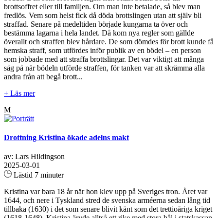
brottsoffret eller till familjen. Om man inte betalade, så blev man
fredlös. Vem som helst fick då döda brottslingen utan att själv bli
straffad. Senare på medeltiden började kungarna ta över och
bestämma lagarna i hela landet. Då kom nya regler som gällde
överallt och straffen blev hårdare. De som dömdes för brott kunde få
hemska straff, som utfördes inför publik av en bödel – en person
som jobbade med att straffa brottslingar. Det var viktigt att många
såg på när bödeln utförde straffen, för tanken var att skrämma alla
andra från att begå brott...
+ Läs mer
M
Drottning Kristina ökade adelns makt
av: Lars Hildingson
2025-03-01
Lästid 7 minuter
Kristina var bara 18 år när hon klev upp på Sveriges tron. Året var
1644, och nere i Tyskland stred de svenska arméerna sedan lång tid
tillbaka (1630) i det som senare blivit känt som det trettioåriga kriget
(1618-1648). Kristina ärvde alltså ett rike med stora hål i statskassan.