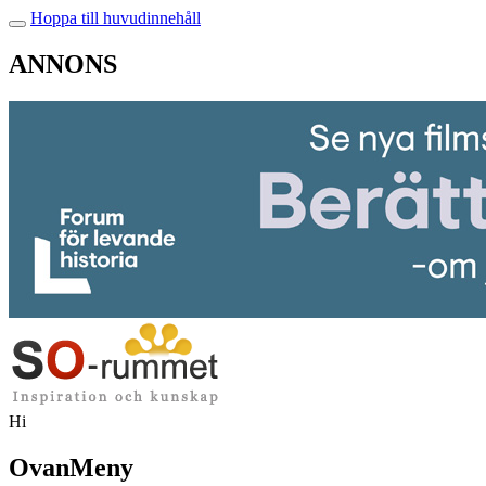
Hoppa till huvudinnehåll
ANNONS
Hi
OvanMeny