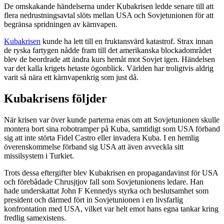
De omskakande händelserna under Kubakrisen ledde senare till att
flera nedrustningsavtal slöts mellan USA och Sovjetunionen för att
begränsa spridningen av kärnvapen.
Kubakrisen
kunde ha lett till en fruktansvärd katastrof. Strax innan
de ryska fartygen nådde fram till det amerikanska blockadområdet
blev de beordrade att ändra kurs hemåt mot Sovjet igen. Händelsen
var det kalla krigets hetaste ögonblick. Världen har troligtvis aldrig
varit så nära ett kärnvapenkrig som just då.
Kubakrisens följder
När krisen var över kunde parterna enas om att Sovjetunionen skulle
montera bort sina robotramper på Kuba, samtidigt som USA förband
sig att inte störta Fidel Castro eller invadera Kuba. I en hemlig
överenskommelse förband sig USA att även avveckla sitt
missilsystem i Turkiet.
Trots dessa eftergifter blev Kubakrisen en propagandavinst för USA
och förebådade Chrusjtjov fall som Sovjetunionens ledare. Han
hade underskattat John F Kennedys styrka och beslutsamhet som
president och därmed fört in Sovjetunionen i en livsfarlig
konfrontation med USA, vilket var helt emot hans egna tankar kring
fredlig samexistens.