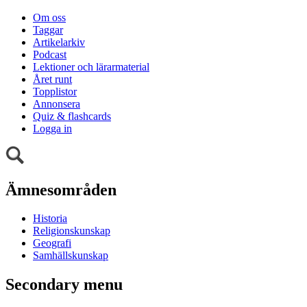
Om oss
Taggar
Artikelarkiv
Podcast
Lektioner och lärarmaterial
Året runt
Topplistor
Annonsera
Quiz & flashcards
Logga in
Ämnesområden
Historia
Religionskunskap
Geografi
Samhällskunskap
Secondary menu