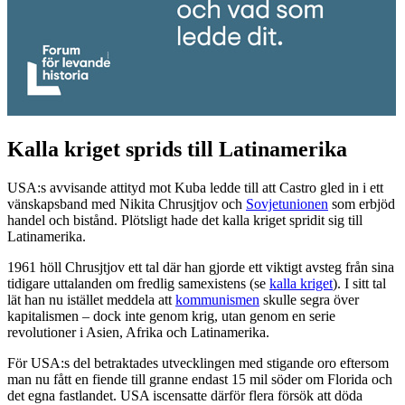
Kalla kriget sprids till Latinamerika
USA:s avvisande attityd mot Kuba ledde till att Castro gled in i ett
vänskapsband med Nikita Chrusjtjov och
Sovjetunionen
som erbjöd
handel och bistånd. Plötsligt hade det kalla kriget spridit sig till
Latinamerika.
1961 höll Chrusjtjov ett tal där han gjorde ett viktigt avsteg från sina
tidigare uttalanden om fredlig samexistens (se
kalla kriget
). I sitt tal
lät han nu istället meddela att
kommunismen
skulle segra över
kapitalismen – dock inte genom krig, utan genom en serie
revolutioner i Asien, Afrika och Latinamerika.
För USA:s del betraktades utvecklingen med stigande oro eftersom
man nu fått en fiende till granne endast 15 mil söder om Florida och
det egna fastlandet. USA iscensatte därför flera försök att döda