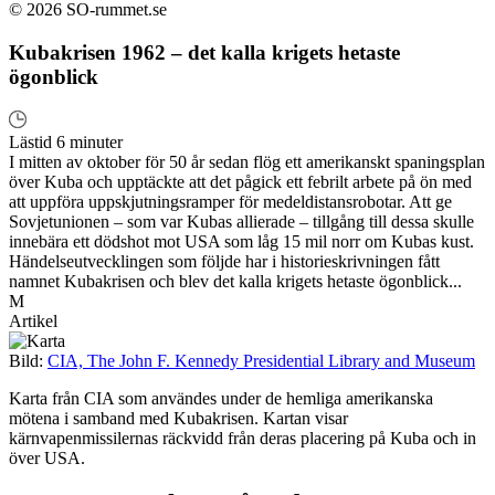
© 2026 SO-rummet.se
Kubakrisen 1962 – det kalla krigets hetaste
ögonblick
Lästid 6 minuter
I mitten av oktober för 50 år sedan flög ett amerikanskt spaningsplan
över Kuba och upptäckte att det pågick ett febrilt arbete på ön med
att uppföra uppskjutningsramper för medeldistansrobotar. Att ge
Sovjetunionen – som var Kubas allierade – tillgång till dessa skulle
innebära ett dödshot mot USA som låg 15 mil norr om Kubas kust.
Händelseutvecklingen som följde har i historieskrivningen fått
namnet Kubakrisen och blev det kalla krigets hetaste ögonblick...
M
Artikel
Bild:
CIA, The John F. Kennedy Presidential Library and Museum
Karta från CIA som användes under de hemliga amerikanska
mötena i samband med Kubakrisen. Kartan visar
kärnvapenmissilernas räckvidd från deras placering på Kuba och in
över USA.