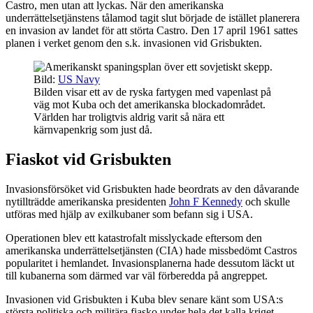
Castro, men utan att lyckas. När den amerikanska
underrättelsetjänstens tålamod tagit slut började de istället planerera
en invasion av landet för att störta Castro. Den 17 april 1961 sattes
planen i verket genom den s.k. invasionen vid Grisbukten.
Bild:
US Navy
Bilden visar ett av de ryska fartygen med vapenlast på
väg mot Kuba och det amerikanska blockadområdet.
Världen har troligtvis aldrig varit så nära ett
kärnvapenkrig som just då.
Fiaskot vid Grisbukten
Invasionsförsöket vid Grisbukten hade beordrats av den dåvarande
nytillträdde amerikanska presidenten
John F Kennedy
och skulle
utföras med hjälp av exilkubaner som befann sig i USA.
Operationen blev ett katastrofalt misslyckade eftersom den
amerikanska underrättelsetjänsten (CIA) hade missbedömt Castros
popularitet i hemlandet. Invasionsplanerna hade dessutom läckt ut
till kubanerna som därmed var väl förberedda på angreppet.
Invasionen vid Grisbukten i Kuba blev senare känt som USA:s
största politiska och militära fiasko under hela det kalla kriget.