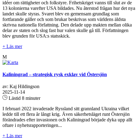
idéer om rättigheter och folkstyre. Frihetskriget vanns till slut av de
13 kolonierna varefter USA bildades. Nu återstod frågan hur det nya
landet skulle styras. Svaret blev en gemensam grundlag som
fortfarande gäller och som brukar beskrivas som världens äldsta
skrivna nationella författning. Den delade upp makten mellan olika
delar av staten och slog fast hur valen skulle gå till. Författningen
blev grunden för USA:s statsskick.
+ Läs mer
M
Kaliningrad – strategisk rysk exklav vid Östersjön
av: Kaj Hildingson
2025-11-14
Lästid 8 minuter
I februari 2022 invaderade Ryssland sitt grannland Ukraina vilket
ledde till ett flera år långt krig. Även säkerhetsläget runt Östersjön
förändrades efter invasionen och Kaliningrad började dyka upp allt
oftare i nyhetsrapporteringen...
+ Läs mer