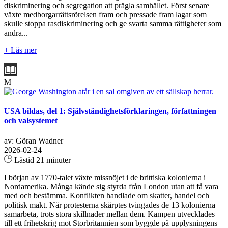
diskriminering och segregation att prägla samhället. Först senare
växte medborgarrättsrörelsen fram och pressade fram lagar som
skulle stoppa rasdiskriminering och ge svarta samma rättigheter som
andra...
+ Läs mer
M
USA bildas, del 1: Självständighetsförklaringen, författningen
och valsystemet
av: Göran Wadner
2026-02-24
Lästid 21 minuter
I början av 1770-talet växte missnöjet i de brittiska kolonierna i
Nordamerika. Många kände sig styrda från London utan att få vara
med och bestämma. Konflikten handlade om skatter, handel och
politisk makt. När protesterna skärptes tvingades de 13 kolonierna
samarbeta, trots stora skillnader mellan dem. Kampen utvecklades
till ett frihetskrig mot Storbritannien som byggde på upplysningens