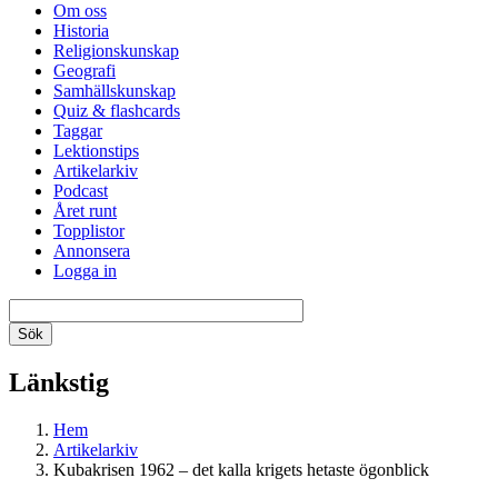
Om oss
Historia
Religionskunskap
Geografi
Samhällskunskap
Quiz & flashcards
Taggar
Lektionstips
Artikelarkiv
Podcast
Året runt
Topplistor
Annonsera
Logga in
Länkstig
Hem
Artikelarkiv
Kubakrisen 1962 – det kalla krigets hetaste ögonblick