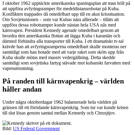
I oktober 1962 upptäckte amerikanska spaningsplan att man höll på
att uppföra avfyringsramper för medeldistansrobotar på Kuba.
Konflikten trappades då omedelbart upp till en akut krissituation.
Om Sovjetunionen – som var Kubas nära allierade – tilläts att
uppföra dessa robotramper kunde nästan hela USA nås med
kärnvapen. President Kennedy agerade omedelbart genom att
beordra den amerikanska flottan att lägga Kuba i karantän och
därmed förhindra alla transporter till Kuba. I ett dramatiskt tv-tal
krävde han att avfyringsramperna omedelbart skulle monteras ner
samtidigt som han hotade med att varje raket som sköts upp från
Kuba skulle mötas med massiv vedergällning. Detta skedde
samtidigt som sovjetiska fartyg stävade mot kubanskt farvatten med
vapenutrustning.
På randen till kärnvapenkrig – världen
håller andan
Under några oktoberdagar 1962 balanserade hela världen på
gränsen till ett förödande kärnvapenkrig. Som tur var kunde krisen
till slut lösas genom samtal mellan Kennedy och Chrusjtjov.
Bild:
US Federal Government