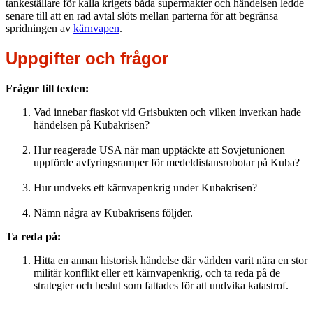
tankeställare för kalla krigets båda supermakter och händelsen ledde
senare till att en rad avtal slöts mellan parterna för att begränsa
spridningen av
kärnvapen
.
Uppgifter och frågor
Frågor till texten:
Vad innebar fiaskot vid Grisbukten och vilken inverkan hade
händelsen på Kubakrisen?
Hur reagerade USA när man upptäckte att Sovjetunionen
uppförde avfyringsramper för medeldistansrobotar på Kuba?
Hur undveks ett kärnvapenkrig under Kubakrisen?
Nämn några av Kubakrisens följder.
Ta reda på:
Hitta en annan historisk händelse där världen varit nära en stor
militär konflikt eller ett kärnvapenkrig, och ta reda på de
strategier och beslut som fattades för att undvika katastrof.