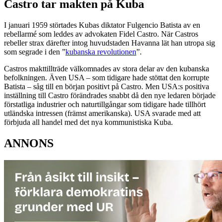
Castro tar makten på Kuba
I januari 1959 störtades Kubas diktator Fulgencio Batista av en
rebellarmé som leddes av advokaten Fidel Castro. När Castros
rebeller strax därefter intog huvudstaden Havanna lät han utropa sig
som segrade i den ”
kubanska revolutionen
”.
Castros makttillträde välkomnades av stora delar av den kubanska
befolkningen. Även USA – som tidigare hade stöttat den korrupte
Batista – såg till en början positivt på Castro. Men USA:s positiva
inställning till Castro förändrades snabbt då den nye ledaren började
förstatliga industrier och naturtillgångar som tidigare hade tillhört
utländska intressen (främst amerikanska). USA svarade med att
förbjuda all handel med det nya kommunistiska Kuba.
ANNONS