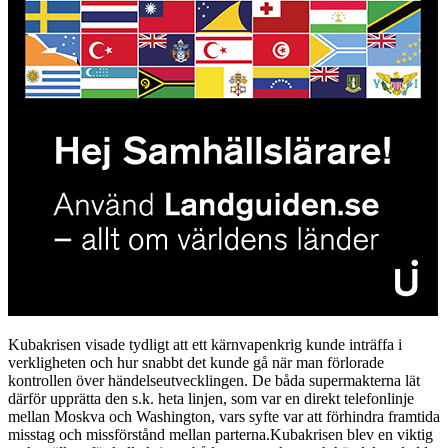
Kubakrisen visade tydligt att ett kärnvapenkrig kunde inträffa i
verkligheten och hur snabbt det kunde gå när man förlorade
kontrollen över händelseutvecklingen. De båda supermakterna lät
därför upprätta den s.k. heta linjen, som var en direkt telefonlinje
mellan Moskva och Washington, vars syfte var att förhindra framtida
misstag och missförstånd mellan parterna.Kubakrisen blev en viktig