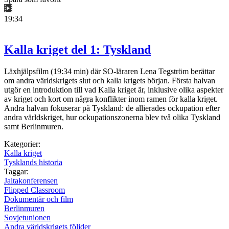
19:34
Kalla kriget del 1: Tyskland
Läxhjälpsfilm (19:34 min) där SO-läraren Lena Tegström berättar
om andra världskrigets slut och kalla krigets början. Första halvan
utgör en introduktion till vad Kalla kriget är, inklusive olika aspekter
av kriget och kort om några konflikter inom ramen för kalla kriget.
Andra halvan fokuserar på Tyskland: de allierades ockupation efter
andra världskriget, hur ockupationszonerna blev två olika Tyskland
samt Berlinmuren.
Kategorier:
Kalla kriget
Tysklands historia
Taggar:
Jaltakonferensen
Flipped Classroom
Dokumentär och film
Berlinmuren
Sovjetunionen
Andra världskrigets följder