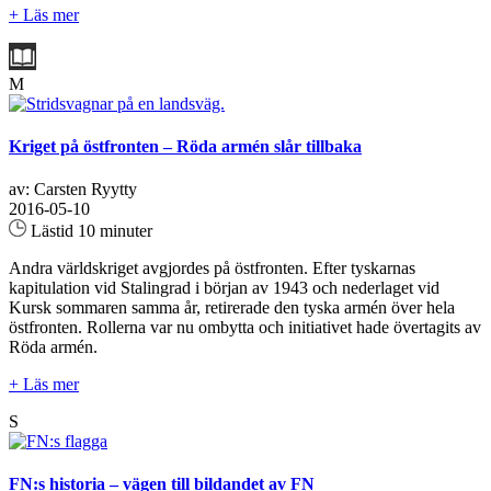
+ Läs mer
M
Kriget på östfronten – Röda armén slår tillbaka
av: Carsten Ryytty
2016-05-10
Lästid 10 minuter
Andra världskriget avgjordes på östfronten. Efter tyskarnas
kapitulation vid Stalingrad i början av 1943 och nederlaget vid
Kursk sommaren samma år, retirerade den tyska armén över hela
östfronten. Rollerna var nu ombytta och initiativet hade övertagits av
Röda armén.
+ Läs mer
S
FN:s historia – vägen till bildandet av FN