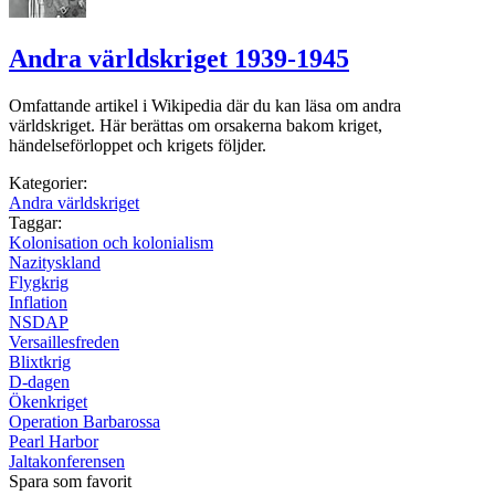
Andra världskriget 1939-1945
Omfattande artikel i Wikipedia där du kan läsa om andra
världskriget. Här berättas om orsakerna bakom kriget,
händelseförloppet och krigets följder.
Kategorier:
Andra världskriget
Taggar:
Kolonisation och kolonialism
Nazityskland
Flygkrig
Inflation
NSDAP
Versaillesfreden
Blixtkrig
D-dagen
Ökenkriget
Operation Barbarossa
Pearl Harbor
Jaltakonferensen
Spara som favorit