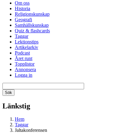
Om oss
Historia
Religionskunskap
Geografi
Samhällskunskap
Quiz & flashcards
Taggar
Lektionstips
Artikelarkiv
Podcast
Året runt
Topplistor
Annonsera
Logga in
Länkstig
Hem
Taggar
Jaltakonferensen