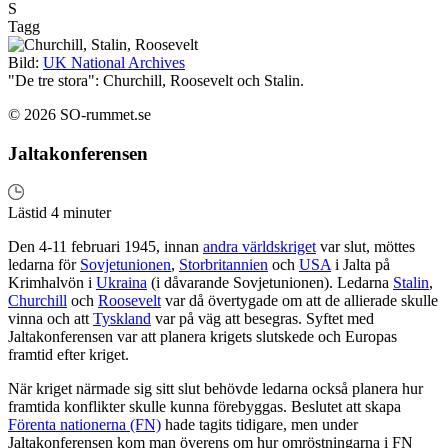
S
Tagg
Bild:
UK National Archives
"De tre stora": Churchill, Roosevelt och Stalin.
© 2026 SO-rummet.se
Jaltakonferensen
Lästid 4 minuter
Den 4-11 februari 1945, innan
andra världskriget
var slut, möttes
ledarna för
Sovjetunionen
,
Storbritannien
och
USA
i Jalta på
Krimhalvön i
Ukraina
(i dåvarande Sovjetunionen). Ledarna
Stalin
,
Churchill
och
Roosevelt
var då övertygade om att de allierade skulle
vinna och att
Tyskland
var på väg att besegras. Syftet med
Jaltakonferensen var att planera krigets slutskede och Europas
framtid efter kriget.
När kriget närmade sig sitt slut behövde ledarna också planera hur
framtida konflikter skulle kunna förebyggas. Beslutet att skapa
Förenta nationerna (FN)
hade tagits tidigare, men under
Jaltakonferensen kom man överens om hur omröstningarna i FN