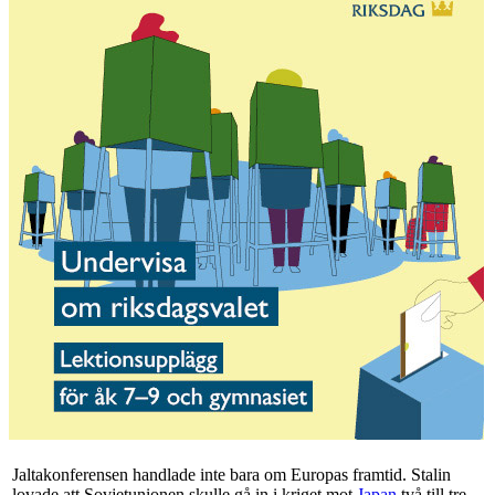
Jaltakonferensen handlade inte bara om Europas framtid. Stalin
lovade att Sovjetunionen skulle gå in i kriget mot
Japan
två till tre