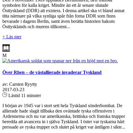
symbolen för kalla kriget. Mindre än ett år senare slutade
Östtyskland (DDR) att existera. I denna artikel ska vi bland annat
titta närmare på vilka synliga spår från forna DDR som finns
bevarade i dagens Berlin, samt även berätta historien bakom
Östtysklands och murens tillkomst...
+ Läs mer
M
Över Rhen – de västallierade invaderar Tyskland
av: Carsten Ryytty
2017-03-23
Lästid 11 minuter
I början av 1945 var i stort sett hela Tyskland sönderbombat. De
allierade hade slagit tillbaka den oväntade tyska offensiven i
Ardennerna och nu var amerikanska, brittiska och franska trupper
beredda att avancera in i själva Tyskland. I öster var tyskarna hårt
pressade av ryska trupper och slutet på kriget var äntligen i sikte...