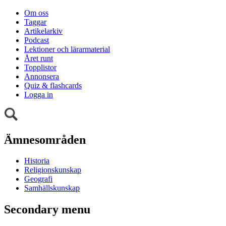
Om oss
Taggar
Artikelarkiv
Podcast
Lektioner och lärarmaterial
Året runt
Topplistor
Annonsera
Quiz & flashcards
Logga in
Ämnesområden
Historia
Religionskunskap
Geografi
Samhällskunskap
Secondary menu