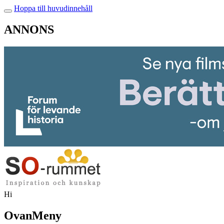
Hoppa till huvudinnehåll
ANNONS
Hi
OvanMeny