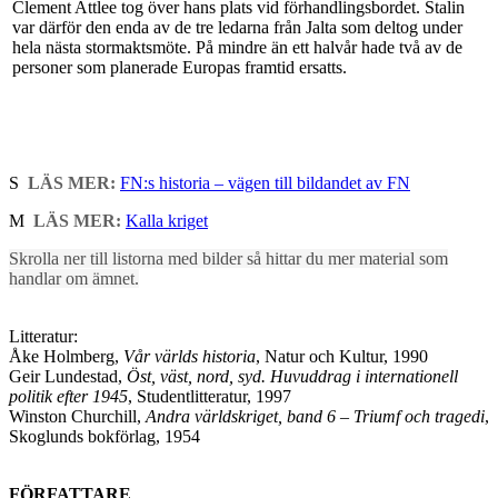
Clement Attlee tog över hans plats vid förhandlingsbordet. Stalin
var därför den enda av de tre ledarna från Jalta som deltog under
hela nästa stormaktsmöte. På mindre än ett halvår hade två av de
personer som planerade Europas framtid ersatts.
S
LÄS MER:
FN:s historia – vägen till bildandet av FN
M
LÄS MER:
Kalla kriget
Skrolla ner till listorna med bilder så hittar du mer material som
handlar om ämnet.
Litteratur:
Åke Holmberg,
Vår världs historia
, Natur och Kultur, 1990
Geir Lundestad,
Öst, väst, nord, syd. Huvuddrag i internationell
politik efter 1945
, Studentlitteratur, 1997
Winston Churchill,
Andra världskriget, band 6 – Triumf och tragedi
,
Skoglunds bokförlag, 1954
FÖRFATTARE