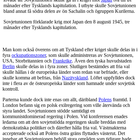
månader efter Tysklands kapitulation. I utbyte skulle Sovjetunionen
bland annat få södra delen av ön Sachalin och ögruppen Kurilerna.
Sovjetunionen förklarade krig mot Japan den 8 augusti 1945, tre
månader efter Tysklands kapitulation.
Man kom också överens om att Tyskland efter kriget skulle delas in i
fyra
ockupationszoner
, som skulle administreras av Sovjetunionen,
USA, Storbritannien och
Frankrike
. Även den tyska huvudstaden
Berlin
skulle delas in i fyra zoner. Slutligen bestämdes att fria val
skulle hållas i de europeiska länder som redan var befriade, eller
skulle komma att befrias, från
Nazityskland
. Löftet uppfylldes dock
inte i flera av de östeuropeiska länder som hamnade under sovjetisk
kontroll.
Parterna kunde dock inte enas om allt, däribland
Polens
framtid. I
London befann sig en polsk exilregering som ville återvända och
styra landet. Sovjetunionen stödde samtidigt en
kommunistdominerad regering i Polen. Vid konferensen enades
ledarna om att den sovjetstödda regeringen skulle breddas med
demokratiska politiker och därefter hålla fria val. Västmakterna
accepterade också att Polens östra gräns flyttades västerut. Det
innebar att Sovjetunionen behöll stora områden som tidigare hade