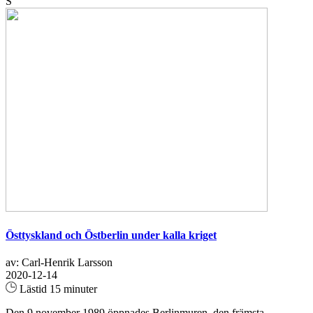
S
Östtyskland och Östberlin under kalla kriget
av: Carl-Henrik Larsson
2020-12-14
Lästid 15 minuter
Den 9 november 1989 öppnades Berlinmuren, den främsta