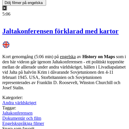
5:06
Jaltakonferensen förklarad med kartor
Kort genomgång (5:06 min) på
engelska
av
History on Maps
som i
den här videon går igenom Jaltakonferensen - ett politiskt toppmöte
mellan de allierade under andra världskriget, hållen i Livadiapalatset
vid Jalta på halvön Krim i dåvarande Sovjetunionen den 4-11
februari 1945. USA, Storbritannien och Sovjetunionen
representerades av Franklin D. Roosevelt, Winston Churchill och
Josef Stalin.
Kategorier:
Andra världskriget
Taggar:
Jaltakonferensen
Dokumentär och film
Engelskspråkiga filmer
Spara som favorit