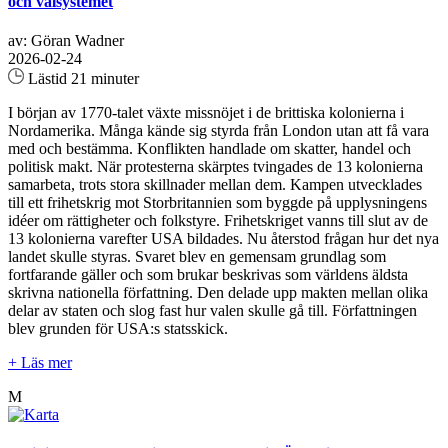
och valsystemet
av: Göran Wadner
2026-02-24
Lästid 21 minuter
I början av 1770-talet växte missnöjet i de brittiska kolonierna i
Nordamerika. Många kände sig styrda från London utan att få vara
med och bestämma. Konflikten handlade om skatter, handel och
politisk makt. När protesterna skärptes tvingades de 13 kolonierna
samarbeta, trots stora skillnader mellan dem. Kampen utvecklades
till ett frihetskrig mot Storbritannien som byggde på upplysningens
idéer om rättigheter och folkstyre. Frihetskriget vanns till slut av de
13 kolonierna varefter USA bildades. Nu återstod frågan hur det nya
landet skulle styras. Svaret blev en gemensam grundlag som
fortfarande gäller och som brukar beskrivas som världens äldsta
skrivna nationella författning. Den delade upp makten mellan olika
delar av staten och slog fast hur valen skulle gå till. Författningen
blev grunden för USA:s statsskick.
+ Läs mer
M