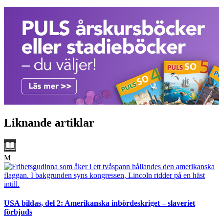
Liknande artiklar
M
USA bildas, del 2: Amerikanska inbördeskriget – slaveriet
förbjuds