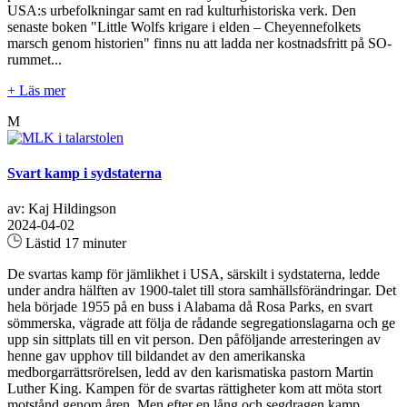
USA:s urbefolkningar samt en rad kulturhistoriska verk. Den
senaste boken "Little Wolfs krigare i elden – Cheyennefolkets
marsch genom historien" finns nu att ladda ner kostnadsfritt på SO-
rummet...
+ Läs mer
M
Svart kamp i sydstaterna
av: Kaj Hildingson
2024-04-02
Lästid 17 minuter
De svartas kamp för jämlikhet i USA, särskilt i sydstaterna, ledde
under andra hälften av 1900-talet till stora samhällsförändringar. Det
hela började 1955 på en buss i Alabama då Rosa Parks, en svart
sömmerska, vägrade att följa de rådande segregationslagarna och ge
upp sin sittplats till en vit person. Den påföljande arresteringen av
henne gav upphov till bildandet av den amerikanska
medborgarrättsrörelsen, ledd av den karismatiska pastorn Martin
Luther King. Kampen för de svartas rättigheter kom att möta stort
motstånd genom åren. Men efter en lång och segdragen kamp