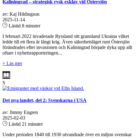
Kaliningrad – strategisk rysk exklav vid Östersjön
av: Kaj Hildingson
2025-11-14
Lästid 8 minuter
I februari 2022 invaderade Ryssland sitt grannland Ukraina vilket
ledde till ett flera år långt krig. Även säkerhetsläget runt Östersjön
förändrades efter invasionen och Kaliningrad började dyka upp allt
oftare i nyhetsrapporteringen...
+ Läs mer
S
Det nya landet, del 2: Svenskarna i USA
av: Jimmy Engren
2025-02-03
Lästid 21 minuter
Under perioden 1840 till 1930 utvandrade över en miljon svenskar