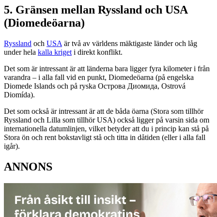
5. Gränsen mellan Ryssland och USA
(Diomedeöarna)
Ryssland
och
USA
är två av världens mäktigaste länder och låg
under hela
kalla kriget
i direkt konflikt.
Det som är intressant är att länderna bara ligger fyra kilometer i från
varandra – i alla fall vid en punkt, Diomedeöarna (på engelska
Diomede Islands och på ryska Oстрова Диомида, Ostrová
Diomída).
Det som också är intressant är att de båda öarna (Stora som tillhör
Ryssland och Lilla som tillhör USA) också ligger på varsin sida om
internationella datumlinjen, vilket betyder att du i princip kan stå på
Stora ön och rent bokstavligt stå och titta in dåtiden (eller i alla fall
igår).
ANNONS