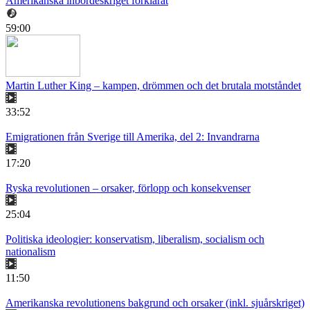
Amerikanska inbördeskriget förklarat
59:00
Martin Luther King – kampen, drömmen och det brutala motståndet
33:52
Emigrationen från Sverige till Amerika, del 2: Invandrarna
17:20
Ryska revolutionen – orsaker, förlopp och konsekvenser
25:04
Politiska ideologier: konservatism, liberalism, socialism och
nationalism
11:50
Amerikanska revolutionens bakgrund och orsaker (inkl. sjuårskriget)