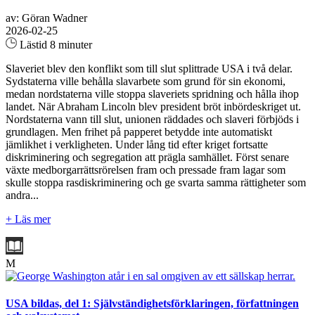
av: Göran Wadner
2026-02-25
Lästid 8 minuter
Slaveriet blev den konflikt som till slut splittrade USA i två delar.
Sydstaterna ville behålla slavarbete som grund för sin ekonomi,
medan nordstaterna ville stoppa slaveriets spridning och hålla ihop
landet. När Abraham Lincoln blev president bröt inbördeskriget ut.
Nordstaterna vann till slut, unionen räddades och slaveri förbjöds i
grundlagen. Men frihet på papperet betydde inte automatiskt
jämlikhet i verkligheten. Under lång tid efter kriget fortsatte
diskriminering och segregation att prägla samhället. Först senare
växte medborgarrättsrörelsen fram och pressade fram lagar som
skulle stoppa rasdiskriminering och ge svarta samma rättigheter som
andra...
+ Läs mer
M
USA bildas, del 1: Självständighetsförklaringen, författningen