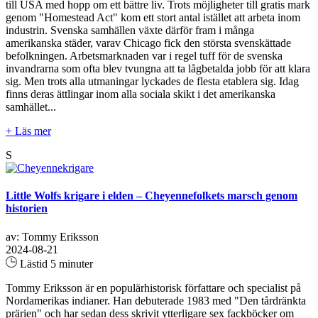
till USA med hopp om ett bättre liv. Trots möjligheter till gratis mark
genom "Homestead Act" kom ett stort antal istället att arbeta inom
industrin. Svenska samhällen växte därför fram i många
amerikanska städer, varav Chicago fick den största svenskättade
befolkningen. Arbetsmarknaden var i regel tuff för de svenska
invandrarna som ofta blev tvungna att ta lågbetalda jobb för att klara
sig. Men trots alla utmaningar lyckades de flesta etablera sig. Idag
finns deras ättlingar inom alla sociala skikt i det amerikanska
samhället...
+ Läs mer
S
Little Wolfs krigare i elden – Cheyennefolkets marsch genom
historien
av: Tommy Eriksson
2024-08-21
Lästid 5 minuter
Tommy Eriksson är en populärhistorisk författare och specialist på
Nordamerikas indianer. Han debuterade 1983 med "Den tårdränkta
prärien" och har sedan dess skrivit ytterligare sex fackböcker om