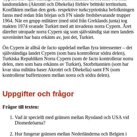
landområden (Akrotiri och Dhekelia) förblev brittiskt territorium.
Konflikten mellan den grek- respektive turkcypriotiska befolkningen
fanns med redan från början och FN sände fredsbevarande trupper
1964. När en grupp militärer (med stöd från Greklands junta) tog
makten 1974 svarade Turkiet med att invaderas norra Cypern. Året
därefter utropade norra Cypern sig som självständig stat men landets
suveränitet har bara erkänts av, just det, Turkiet.
Ön Cypern är alltså de facto uppdelad mellan fyra intressenter – det
självständiga landet Cypern (som bara kontrollerar södra delen),
Turkiska Republiken Norra Cypern (som de facto kontrollerar norra
delen, men som bara erkänns av Turkiet), Storbritannien (som har
kvar sina militära baser Akrotiri och Dhekelia) samt FN (som
kontrollerar buffertzonen mellan norra och södra delen).
Uppgifter och frågor
Frågor till texten:
Vad är speciellt med gränsen mellan Ryssland och USA vid
Diomedeöarna?
Hur fungerar gränsen mellan Nederländerna och Belgien i