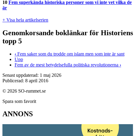
10
Fem superkända historiska personer som vi inte vet vilka de
är
+ Visa hela artikelserien
Genomkorsande boklänkar för Historiens
topp 5
‹
Fem saker som du trodde om islam men som inte är sant
Upp
Fem av de mest betydelsefulla politiska revolutionerna
›
Senast uppdaterad: 1 maj 2026
Publicerad: 8 april 2016
© 2026 SO-rummet.se
Spara som favorit
ANNONS