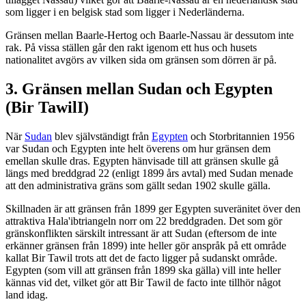
som ligger i en belgisk stad som ligger i Nederländerna.
Gränsen mellan Baarle-Hertog och Baarle-Nassau är dessutom inte
rak. På vissa ställen går den rakt igenom ett hus och husets
nationalitet avgörs av vilken sida om gränsen som dörren är på.
3. Gränsen mellan Sudan och Egypten
(Bir TawilI)
När
Sudan
blev självständigt från
Egypten
och Storbritannien 1956
var Sudan och Egypten inte helt överens om hur gränsen dem
emellan skulle dras. Egypten hänvisade till att gränsen skulle gå
längs med breddgrad 22 (enligt 1899 års avtal) med Sudan menade
att den administrativa gräns som gällt sedan 1902 skulle gälla.
Skillnaden är att gränsen från 1899 ger Egypten suveränitet över den
attraktiva Hala'ibtriangeln norr om 22 breddgraden. Det som gör
gränskonflikten särskilt intressant är att Sudan (eftersom de inte
erkänner gränsen från 1899) inte heller gör anspråk på ett område
kallat Bir Tawil trots att det de facto ligger på sudanskt område.
Egypten (som vill att gränsen från 1899 ska gälla) vill inte heller
kännas vid det, vilket gör att Bir Tawil de facto inte tillhör något
land idag.