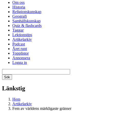
Om oss
Historia
Religionskunskap
Geografi
Samhällskunskap
Quiz & flashcards
Taggar
Lektionstips
Artikelarkiv
Podcast
Året runt
Topplistor
Annonsera
Logga in
Länkstig
Hem
Artikelarkiv
Fem av världens märkligaste gränser