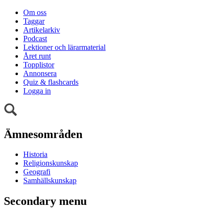
Om oss
Taggar
Artikelarkiv
Podcast
Lektioner och lärarmaterial
Året runt
Topplistor
Annonsera
Quiz & flashcards
Logga in
Ämnesområden
Historia
Religionskunskap
Geografi
Samhällskunskap
Secondary menu