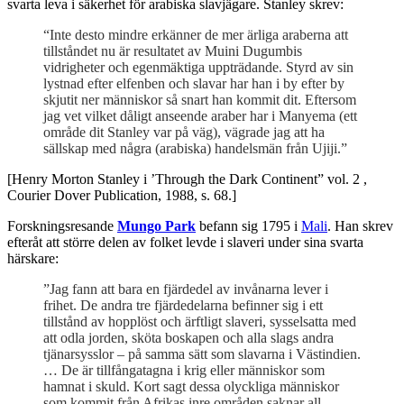
svarta leva i säkerhet för arabiska slavjägare. Stanley skrev:
“Inte desto mindre erkänner de mer ärliga araberna att
tillståndet nu är resultatet av Muini Dugumbis
vidrigheter och egenmäktiga uppträdande. Styrd av sin
lystnad efter elfenben och slavar har han i by efter by
skjutit ner människor så snart han kommit dit. Eftersom
jag vet vilket dåligt anseende araber har i Manyema (ett
område dit Stanley var på väg), vägrade jag att ha
sällskap med några (arabiska) handelsmän från Ujiji.”
[Henry Morton Stanley i ’Through the Dark Continent” vol. 2 ,
Courier Dover Publication, 1988, s. 68.]
Forskningsresande
Mungo Park
befann sig 1795 i
Mali
. Han skrev
efteråt att större delen av folket levde i slaveri under sina svarta
härskare:
”Jag fann att bara en fjärdedel av invånarna lever i
frihet. De andra tre fjärdedelarna befinner sig i ett
tillstånd av hopplöst och ärftligt slaveri, sysselsatta med
att odla jorden, sköta boskapen och alla slags andra
tjänarsysslor – på samma sätt som slavarna i Västindien.
… De är tillfångatagna i krig eller människor som
hamnat i skuld. Kort sagt dessa olyckliga människor
som kommit från Afrikas inre områden saknar all