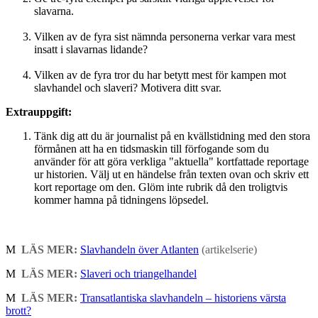
slavarna.
Vilken av de fyra sist nämnda personerna verkar vara mest
insatt i slavarnas lidande?
Vilken av de fyra tror du har betytt mest för kampen mot
slavhandel och slaveri? Motivera ditt svar.
Extrauppgift:
Tänk dig att du är journalist på en kvällstidning med den stora
förmånen att ha en tidsmaskin till förfogande som du
använder för att göra verkliga "aktuella" kortfattade reportage
ur historien. Välj ut en händelse från texten ovan och skriv ett
kort reportage om den. Glöm inte rubrik då den troligtvis
kommer hamna på tidningens löpsedel.
M
LÄS MER:
Slavhandeln över Atlanten
(artikelserie)
M
LÄS MER:
Slaveri och triangelhandel
M
LÄS MER:
Transatlantiska slavhandeln – historiens värsta
brott?