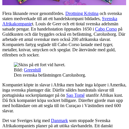
Flera liknande resor genomfördes.
Drottning Kristina
och svenska
staten medverkade till att ett handelskompani bildades,
Svenska
Afrikakompanie
t. Louis de Geer och ett tiotal svenska adelsmän
satsade pengar. En handelsstation öppnades 1650 i
Cabo Corso
på
Guldkusten och där byggdes också en befästning, Carolusborg. Där
arbetade ett antal svenskar men också 200 afrikanska slavar.
Kompaniets fartyg seglade till Cabo Corso lastade med tyger,
metaller, knivar, smycken och speglar. De återvände med guld,
elfenben och socker.
Bild:
Greenhill
Den svenska befästningen Carolusborg.
Kompaniet köpte in slavar i Afrika men hade inga köpare i Amerika,
inga svenska plantager där. Därför såldes hundratals slavar till
portugisiska sockerplantager på ön
Sao Tomé
utanför Afrikas kust.
Då fick kompaniet köpa sockret billigare. Därefter gjorde man upp
med holländare om att segla till ön Curaçao i Västindien med 600
slavar.
Det var Sveriges krig med
Danmark
som stoppade Svenska
Afrikakompaniets planer på att utöka slavhandeln. Ett danskt