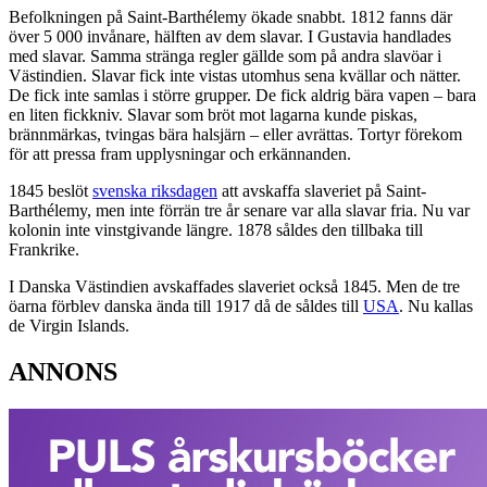
Befolkningen på Saint-Barthélemy ökade snabbt. 1812 fanns där
över 5 000 invånare, hälften av dem slavar. I Gustavia handlades
med slavar. Samma stränga regler gällde som på andra slavöar i
Västindien. Slavar fick inte vistas utomhus sena kvällar och nätter.
De fick inte samlas i större grupper. De fick aldrig bära vapen – bara
en liten fickkniv. Slavar som bröt mot lagarna kunde piskas,
brännmärkas, tvingas bära halsjärn – eller avrättas. Tortyr förekom
för att pressa fram upplysningar och erkännanden.
1845 beslöt
svenska riksdagen
att avskaffa slaveriet på Saint-
Barthélemy, men inte förrän tre år senare var alla slavar fria. Nu var
kolonin inte vinstgivande längre. 1878 såldes den tillbaka till
Frankrike.
I Danska Västindien avskaffades slaveriet också 1845. Men de tre
öarna förblev danska ända till 1917 då de såldes till
USA
. Nu kallas
de Virgin Islands.
ANNONS