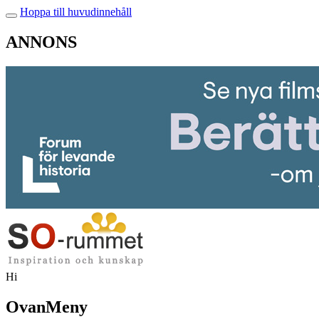
Hoppa till huvudinnehåll
ANNONS
Hi
OvanMeny