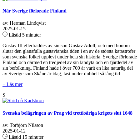
När Sverige förlorade Finland
av: Herman Lindqvist
2025-01-15
Lästid 5 minuter
Gustav III efterträddes av sin son Gustav Adolf, och med honom
slutar den glansfulla gustavianska tiden i en av de största katastrofer
som svenska folket upplevt under hela sin historia. Sverige förlorade
Finland och därmed en tredjedel av sin landyta och en fjärdedel av
sin befolkning. Finland hade i över 700 år varit en lika naturlig del
av Sverige som Skåne är idag, fast under dubbelt så lång tid...
+ Läs mer
S
Svenska belägringen av Prag vid trettioåriga krigets slut 1648
av: Torbjörn Nilsson
2025-01-12
Lästid 15 minuter