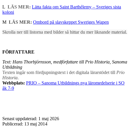
L
LÄS MER:
Lätta fakta om Saint Barthélemy – Sveriges sista
koloni
M
LÄS MER:
Ombord på slavskeppet Sweriges Wapen
Skrolla ner till listorna med bilder så hittar du mer liknande material.
FÖRFATTARE
Text: Hans Thorbjörnsson, medförfattare till Prio Historia, Sanoma
Utbildning
Texten ingår som fördjupningstext i det digitala lärarstödet till
Prio
Historia
.
Webbplats:
PRIO – Sanoma Utbildnings nya läromedelserie i SO
åk 7-9
Senast uppdaterad: 1 maj 2026
Publicerad: 13 maj 2014