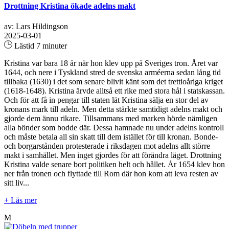
Drottning Kristina ökade adelns makt
av: Lars Hildingson
2025-03-01
Lästid 7 minuter
Kristina var bara 18 år när hon klev upp på Sveriges tron. Året var
1644, och nere i Tyskland stred de svenska arméerna sedan lång tid
tillbaka (1630) i det som senare blivit känt som det trettioåriga kriget
(1618-1648). Kristina ärvde alltså ett rike med stora hål i statskassan.
Och för att få in pengar till staten lät Kristina sälja en stor del av
kronans mark till adeln. Men detta stärkte samtidigt adelns makt och
gjorde dem ännu rikare. Tillsammans med marken hörde nämligen
alla bönder som bodde där. Dessa hamnade nu under adelns kontroll
och måste betala all sin skatt till dem istället för till kronan. Bonde-
och borgarstånden protesterade i riksdagen mot adelns allt större
makt i samhället. Men inget gjordes för att förändra läget. Drottning
Kristina valde senare bort politiken helt och hållet. År 1654 klev hon
ner från tronen och flyttade till Rom där hon kom att leva resten av
sitt liv...
+ Läs mer
M