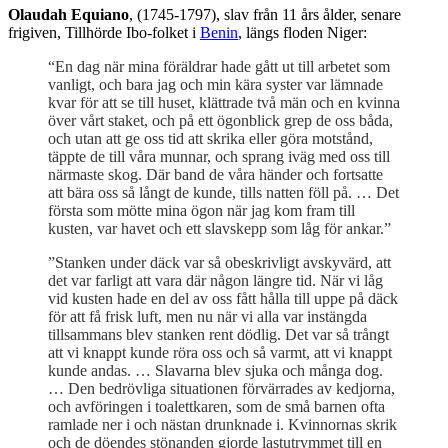
Olaudah Equiano
, (1745-1797), slav från 11 års ålder, senare
frigiven, Tillhörde Ibo-folket i
Benin
, längs floden Niger:
“En dag när mina föräldrar hade gått ut till arbetet som
vanligt, och bara jag och min kära syster var lämnade
kvar för att se till huset, klättrade två män och en kvinna
över vårt staket, och på ett ögonblick grep de oss båda,
och utan att ge oss tid att skrika eller göra motstånd,
täppte de till våra munnar, och sprang iväg med oss till
närmaste skog. Där band de våra händer och fortsatte
att bära oss så långt de kunde, tills natten föll på. … Det
första som mötte mina ögon när jag kom fram till
kusten, var havet och ett slavskepp som låg för ankar.”
”Stanken under däck var så obeskrivligt avskyvärd, att
det var farligt att vara där någon längre tid. När vi låg
vid kusten hade en del av oss fått hålla till uppe på däck
för att få frisk luft, men nu när vi alla var instängda
tillsammans blev stanken rent dödlig. Det var så trångt
att vi knappt kunde röra oss och så varmt, att vi knappt
kunde andas. … Slavarna blev sjuka och många dog.
… Den bedrövliga situationen förvärrades av kedjorna,
och avföringen i toalettkaren, som de små barnen ofta
ramlade ner i och nästan drunknade i. Kvinnornas skrik
och de döendes stönanden gjorde lastutrymmet till en