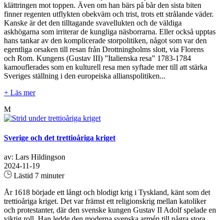
klättringen mot toppen. Även om han bärs på bår den sista biten
finner regenten utflykten obekväm och trist, trots ett strålande väder.
Kanske är det den tilltagande svavellukten och de väldiga
askhögarna som irriterar de kungliga näsborrarna. Eller också upptas
hans tankar av den komplicerade storpolitiken, något som var den
egentliga orsaken till resan från Drottningholms slott, via Florens
och Rom. Kungens (Gustav III) ”Italienska resa” 1783-1784
kamouflerades som en kulturell resa men syftade mer till att stärka
Sveriges ställning i den europeiska allianspolitiken...
+ Läs mer
M
Sverige och det trettioåriga kriget
av: Lars Hildingson
2024-11-19
Lästid 7 minuter
År 1618 började ett långt och blodigt krig i Tyskland, känt som det
trettioåriga kriget. Det var främst ett religionskrig mellan katoliker
och protestanter, där den svenske kungen Gustav II Adolf spelade en
viktig roll. Han ledde den moderna svenska armén till några stora