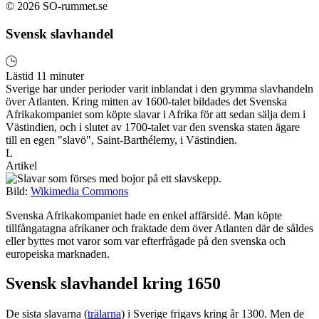
© 2026 SO-rummet.se
Svensk slavhandel
Lästid 11 minuter
Sverige har under perioder varit inblandat i den grymma slavhandeln
över Atlanten. Kring mitten av 1600-talet bildades det Svenska
Afrikakompaniet som köpte slavar i Afrika för att sedan sälja dem i
Västindien, och i slutet av 1700-talet var den svenska staten ägare
till en egen "slavö", Saint-Barthélemy, i Västindien.
L
Artikel
Bild:
Wikimedia Commons
Svenska Afrikakompaniet hade en enkel affärsidé. Man köpte
tillfångatagna afrikaner och fraktade dem över Atlanten där de såldes
eller byttes mot varor som var efterfrågade på den svenska och
europeiska marknaden.
Svensk slavhandel kring 1650
De sista slavarna (
trälarna
) i Sverige frigavs kring år 1300. Men de