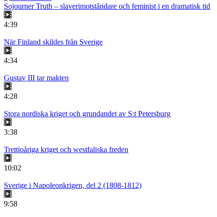
Sojourner Truth – slaverimotståndare och feminist i en dramatisk tid
4:39
När Finland skildes från Sverige
4:34
Gustav III tar makten
4:28
Stora nordiska kriget och grundandet av S:t Petersburg
3:38
Trettioåriga kriget och westfaliska freden
10:02
Sverige i Napoleonkrigen, del 2 (1808-1812)
9:58