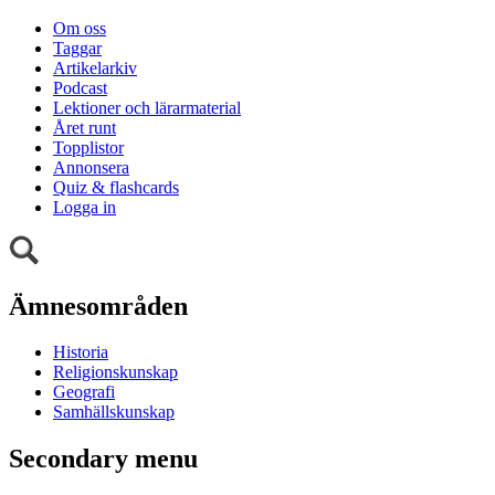
Om oss
Taggar
Artikelarkiv
Podcast
Lektioner och lärarmaterial
Året runt
Topplistor
Annonsera
Quiz & flashcards
Logga in
Ämnesområden
Historia
Religionskunskap
Geografi
Samhällskunskap
Secondary menu