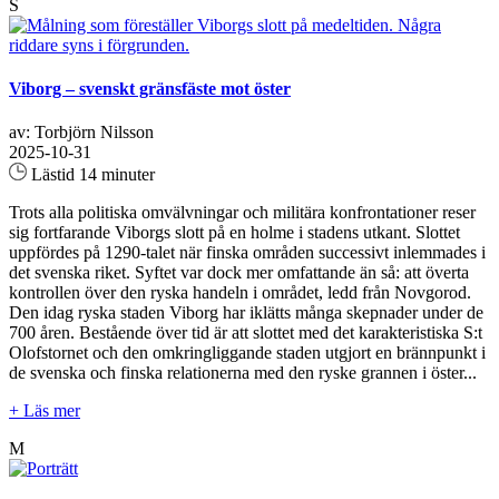
S
Viborg – svenskt gränsfäste mot öster
av: Torbjörn Nilsson
2025-10-31
Lästid 14 minuter
Trots alla politiska omvälvningar och militära konfrontationer reser
sig fortfarande Viborgs slott på en holme i stadens utkant. Slottet
uppfördes på 1290-talet när finska områden successivt inlemmades i
det svenska riket. Syftet var dock mer omfattande än så: att överta
kontrollen över den ryska handeln i området, ledd från Novgorod.
Den idag ryska staden Viborg har iklätts många skepnader under de
700 åren. Bestående över tid är att slottet med det karakteristiska S:t
Olofstornet och den omkringliggande staden utgjort en brännpunkt i
de svenska och finska relationerna med den ryske grannen i öster...
+ Läs mer
M