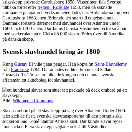
krigsskepp erövrade Carolusborg 1658. Visserligen fick Sverige
tillbaka fortet efter
freden i Roskilde
1658, men då saknade
kompaniet pengar och verksamheten lades ner. Holländarna tog över
Carolusborg 1663, men förlorade det snart till engelsmännen.
Danmark fortsatte däremot med slavhandel över Atlanten under
1600- och 1700-talen. Där fanns Danska Västindien på tre små öar
med sockerplantager. Cirka 85 000 slavar fördes över till Amerika
på danska skepp.
Svensk slavhandel kring år 1800
Kung
Gustav III
ville tjäna pengar. Han köpte ön
Saint-Barthélemy
från
Frankrike
1784. Där anlades en liten huvudstad kallad
Gustavia. Två år senare bildade kungen och ett antal svenska
affärsmän ett aktiebolag för slavhandel.
Bild:
Wikimedia Commons
Slavar ombord på ett slavskepp på väg över Atlanten. Under 1600-
talet gick de flesta svenska slavtransporterna till den portugisiska
sockerön Sao Tomé utanför Afrikas kust. Där kunde slavar bytas
mot socker. Flera slavskepp seglade också till Västindien.