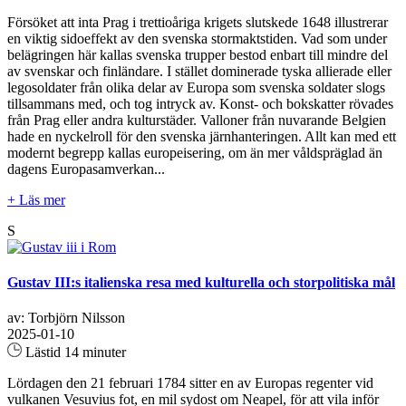
Försöket att inta Prag i trettioåriga krigets slutskede 1648 illustrerar
en viktig sidoeffekt av den svenska stormaktstiden. Vad som under
belägringen här kallas svenska trupper bestod enbart till mindre del
av svenskar och finländare. I stället dominerade tyska allierade eller
legosoldater från olika delar av Europa som svenska soldater slogs
tillsammans med, och tog intryck av. Konst- och bokskatter rövades
från Prag eller andra kulturstäder. Valloner från nuvarande Belgien
hade en nyckelroll för den svenska järnhanteringen. Allt kan med ett
modernt begrepp kallas europeisering, om än mer våldspräglad än
dagens Europasamverkan...
+ Läs mer
S
Gustav III:s italienska resa med kulturella och storpolitiska mål
av: Torbjörn Nilsson
2025-01-10
Lästid 14 minuter
Lördagen den 21 februari 1784 sitter en av Europas regenter vid
vulkanen Vesuvius fot, en mil sydost om Neapel, för att vila inför