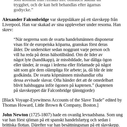
trygghet, och de kan helt behandlas efter ägarnas
godtycke.”
Alexander Falconbridge
var skeppsläkare på ett slavskepp från
Liverpool. Han var skakad av sina upplevelser under resorna. Han
skrev:
“När negrerna som de svarta handelsmännen disponerar
visas för de europeiska köparna, granskas först deras
ålder. De undersöker sedan noggrant varje person och
vill ha reda på deras hälsotillstånd. Om de lider av
något lyte (handikapp), är missbildade, har dåliga ögon
eller tänder, är svaga i lederna eller förlamade på något
sätt som gör dem olämpliga för arbete; ja, då blir de inte
godkända. De svarta köpmännen misshandlar ofta
dessa avvisade slavar. Ofta händer det att de omedelbart
blivit halshuggna inför ögonen på kaptenen.” (kaptenen
på slavskeppet där Falconbridge tjänstgjorde)
[Black Voyage-Eyewitness Accounts of the Slave Trade” edited by
Thomas Howard, Little Brown & Company, Boston.]
John Newton
(1725-1807) hade en ovanlig levnadsbana. Som ung
var han först sjöman på ett spanskt handelsfartyg och sedan i
brittiska flottan. Därefter var han besättningsman på ett slavskepp.