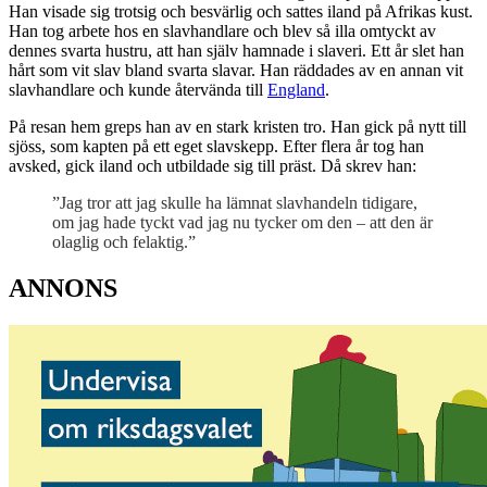
Han visade sig trotsig och besvärlig och sattes iland på Afrikas kust.
Han tog arbete hos en slavhandlare och blev så illa omtyckt av
dennes svarta hustru, att han själv hamnade i slaveri. Ett år slet han
hårt som vit slav bland svarta slavar. Han räddades av en annan vit
slavhandlare och kunde återvända till
England
.
På resan hem greps han av en stark kristen tro. Han gick på nytt till
sjöss, som kapten på ett eget slavskepp. Efter flera år tog han
avsked, gick iland och utbildade sig till präst. Då skrev han:
”Jag tror att jag skulle ha lämnat slavhandeln tidigare,
om jag hade tyckt vad jag nu tycker om den – att den är
olaglig och felaktig.”
ANNONS