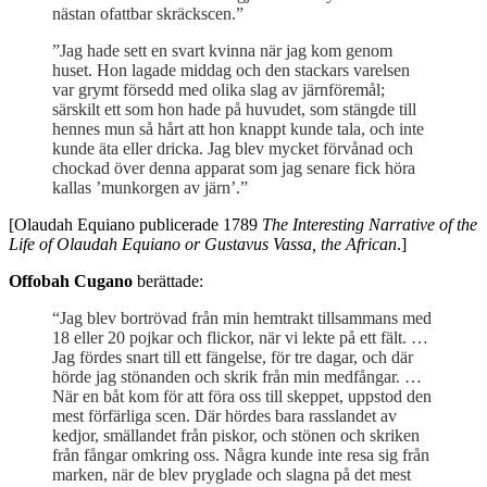
nästan ofattbar skräckscen.”
”Jag hade sett en svart kvinna när jag kom genom
huset. Hon lagade middag och den stackars varelsen
var grymt försedd med olika slag av järnföremål;
särskilt ett som hon hade på huvudet, som stängde till
hennes mun så hårt att hon knappt kunde tala, och inte
kunde äta eller dricka. Jag blev mycket förvånad och
chockad över denna apparat som jag senare fick höra
kallas ’munkorgen av järn’.”
[Olaudah Equiano publicerade 1789
The Interesting Narrative of the
Life of Olaudah Equiano or Gustavus Vassa, the African
.]
Offobah Cugano
berättade:
“Jag blev bortrövad från min hemtrakt tillsammans med
18 eller 20 pojkar och flickor, när vi lekte på ett fält. …
Jag fördes snart till ett fängelse, för tre dagar, och där
hörde jag stönanden och skrik från min medfångar. …
När en båt kom för att föra oss till skeppet, uppstod den
mest förfärliga scen. Där hördes bara rasslandet av
kedjor, smällandet från piskor, och stönen och skriken
från fångar omkring oss. Några kunde inte resa sig från
marken, när de blev pryglade och slagna på det mest