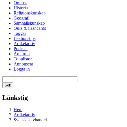
Om oss
Historia
Religionskunskap
Geografi
Samhällskunskap
Quiz & flashcards
Taggar
Lektionstips
Artikelarkiv
Podcast
Året runt
Topplistor
Annonsera
Logga in
Länkstig
Hem
Artikelarkiv
Svensk slavhandel