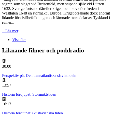
segrar, som slaget vid Breitenfeld, men stupade själv vid Lützen
1632. Sverige fortsatte därefter kriget, och blev efter freden i
Westfalen 1648 en stormakt i Europa. Kriget orsakade dock enormt
lidande för civilbefolkningen och lämnade stora delar av Tyskland i
ruiner...
+ Läs mer
Visa fler
Liknande filmer och poddradio
30:00
Perspektiv på: Den transatlantiska slavhandeln
13:57
Historia fördjupat: Stormaktstiden
16:13
Historia fördjupat: Gustavianska tiden