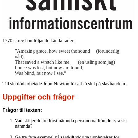
1770 skrev han följande kända rader:
”Amazing grace, how sweet the sound (förunderlig
nåd)
That saved a wretch like me. (en usling som jag)
I once was lost, but now am found,
Was blind, but now I see.”
Till sin död arbetade John Newton för att få slut på slavhandeln.
Uppgifter och frågor
Frågor till texten:
Vad skiljer de tre först nämnda personerna från de fyra sist
nämnda?
Ge tre-fyra exempel på särskilt vidriga upplevelser för