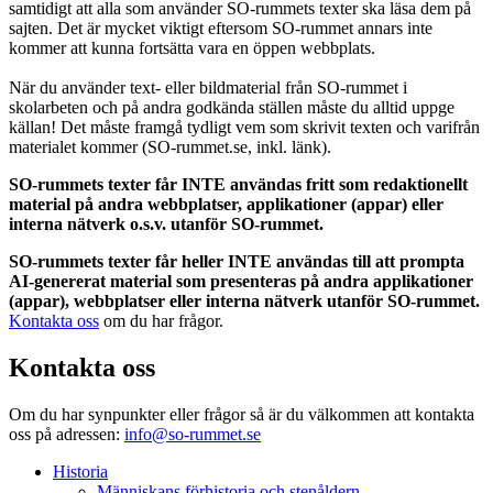
samtidigt att alla som använder SO-rummets texter ska läsa dem på
sajten. Det är mycket viktigt eftersom SO-rummet annars inte
kommer att kunna fortsätta vara en öppen webbplats.
När du använder text- eller bildmaterial från SO-rummet i
skolarbeten och på andra godkända ställen måste du alltid uppge
källan! Det måste framgå tydligt vem som skrivit texten och varifrån
materialet kommer (SO-rummet.se, inkl. länk).
SO-rummets texter får INTE användas fritt som redaktionellt
material på andra webbplatser, applikationer (appar) eller
interna nätverk o.s.v. utanför SO-rummet.
SO-rummets texter får heller INTE användas till att prompta
AI-genererat material som presenteras på andra applikationer
(appar), webbplatser eller interna nätverk utanför SO-rummet.
Kontakta oss
om du har frågor.
Kontakta oss
Om du har synpunkter eller frågor så är du välkommen att kontakta
oss på adressen:
info@so-rummet.se
Historia
Människans förhistoria och stenåldern