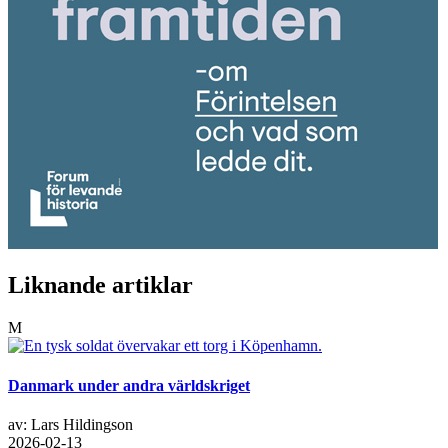
Liknande artiklar
M
Danmark under andra världskriget
av: Lars Hildingson
2026-02-13