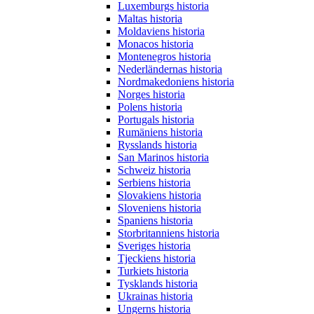
Luxemburgs historia
Maltas historia
Moldaviens historia
Monacos historia
Montenegros historia
Nederländernas historia
Nordmakedoniens historia
Norges historia
Polens historia
Portugals historia
Rumäniens historia
Rysslands historia
San Marinos historia
Schweiz historia
Serbiens historia
Slovakiens historia
Sloveniens historia
Spaniens historia
Storbritanniens historia
Sveriges historia
Tjeckiens historia
Turkiets historia
Tysklands historia
Ukrainas historia
Ungerns historia