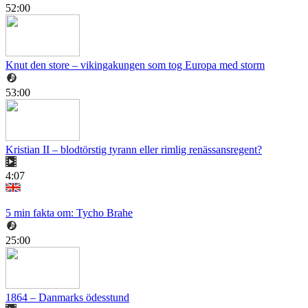
52:00
Knut den store – vikingakungen som tog Europa med storm
53:00
Kristian II – blodtörstig tyrann eller rimlig renässansregent?
4:07
5 min fakta om: Tycho Brahe
25:00
1864 – Danmarks ödesstund