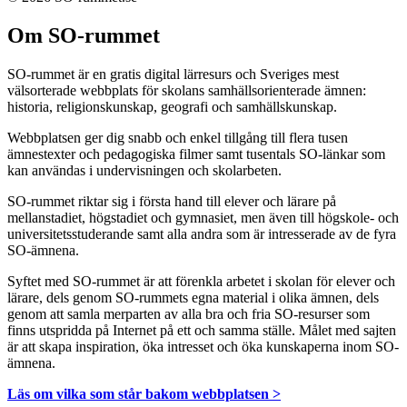
Om SO-rummet
SO-rummet är en gratis digital lärresurs och Sveriges mest
välsorterade webbplats för skolans samhällsorienterade ämnen:
historia, religionskunskap, geografi och samhällskunskap.
Webbplatsen ger dig snabb och enkel tillgång till flera tusen
ämnestexter och pedagogiska filmer samt tusentals SO-länkar som
kan användas i undervisningen och skolarbeten.
SO-rummet riktar sig i första hand till elever och lärare på
mellanstadiet, högstadiet och gymnasiet, men även till högskole- och
universitetsstuderande samt alla andra som är intresserade av de fyra
SO-ämnena.
Syftet med SO-rummet är att förenkla arbetet i skolan för elever och
lärare, dels genom SO-rummets egna material i olika ämnen, dels
genom att samla merparten av alla bra och fria SO-resurser som
finns utspridda på Internet på ett och samma ställe. Målet med sajten
är att skapa inspiration, öka intresset och öka kunskaperna inom SO-
ämnena.
Läs om vilka som står bakom webbplatsen >