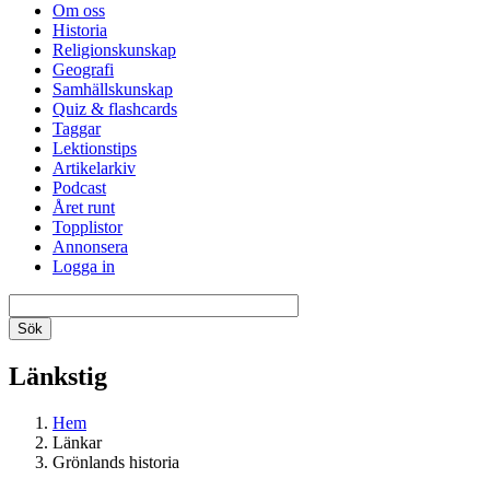
Om oss
Historia
Religionskunskap
Geografi
Samhällskunskap
Quiz & flashcards
Taggar
Lektionstips
Artikelarkiv
Podcast
Året runt
Topplistor
Annonsera
Logga in
Länkstig
Hem
Länkar
Grönlands historia