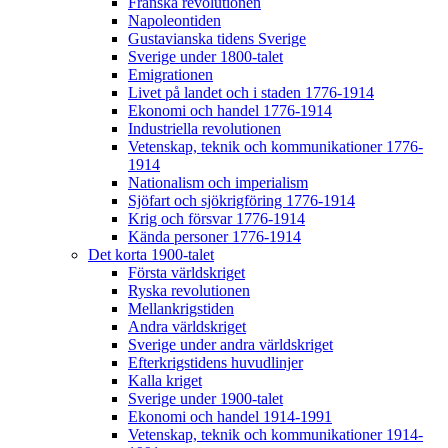
Franska revolutionen
Napoleontiden
Gustavianska tidens Sverige
Sverige under 1800-talet
Emigrationen
Livet på landet och i staden 1776-1914
Ekonomi och handel 1776-1914
Industriella revolutionen
Vetenskap, teknik och kommunikationer 1776-
1914
Nationalism och imperialism
Sjöfart och sjökrigföring 1776-1914
Krig och försvar 1776-1914
Kända personer 1776-1914
Det korta 1900-talet
Första världskriget
Ryska revolutionen
Mellankrigstiden
Andra världskriget
Sverige under andra världskriget
Efterkrigstidens huvudlinjer
Kalla kriget
Sverige under 1900-talet
Ekonomi och handel 1914-1991
Vetenskap, teknik och kommunikationer 1914-