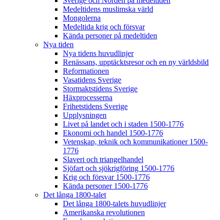
Sverige och Norden på medeltiden
Medeltidens muslimska värld
Mongolerna
Medeltida krig och försvar
Kända personer på medeltiden
Nya tiden
Nya tidens huvudlinjer
Renässans, upptäcktsresor och en ny världsbild
Reformationen
Vasatidens Sverige
Stormaktstidens Sverige
Häxprocesserna
Frihetstidens Sverige
Upplysningen
Livet på landet och i staden 1500-1776
Ekonomi och handel 1500-1776
Vetenskap, teknik och kommunikationer 1500-
1776
Slaveri och triangelhandel
Sjöfart och sjökrigföring 1500-1776
Krig och försvar 1500-1776
Kända personer 1500-1776
Det långa 1800-talet
Det långa 1800-talets huvudlinjer
Amerikanska revolutionen