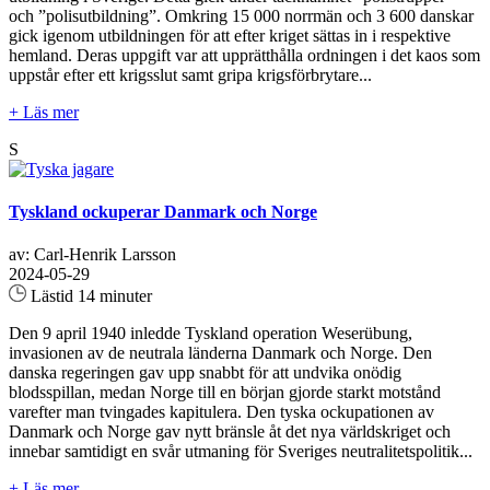
och ”polisutbildning”. Omkring 15 000 norrmän och 3 600 danskar
gick igenom utbildningen för att efter kriget sättas in i respektive
hemland. Deras uppgift var att upprätthålla ordningen i det kaos som
uppstår efter ett krigsslut samt gripa krigsförbrytare...
+ Läs mer
S
Tyskland ockuperar Danmark och Norge
av: Carl-Henrik Larsson
2024-05-29
Lästid 14 minuter
Den 9 april 1940 inledde Tyskland operation Weserübung,
invasionen av de neutrala länderna Danmark och Norge. Den
danska regeringen gav upp snabbt för att undvika onödig
blodsspillan, medan Norge till en början gjorde starkt motstånd
varefter man tvingades kapitulera. Den tyska ockupationen av
Danmark och Norge gav nytt bränsle åt det nya världskriget och
innebar samtidigt en svår utmaning för Sveriges neutralitetspolitik...
+ Läs mer