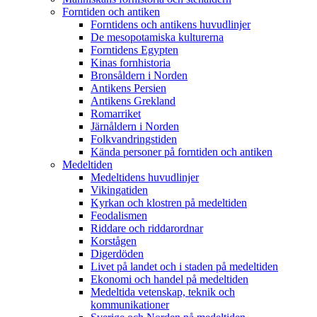
Forntiden och antiken
Forntidens och antikens huvudlinjer
De mesopotamiska kulturerna
Forntidens Egypten
Kinas fornhistoria
Bronsåldern i Norden
Antikens Persien
Antikens Grekland
Romarriket
Järnåldern i Norden
Folkvandringstiden
Kända personer på forntiden och antiken
Medeltiden
Medeltidens huvudlinjer
Vikingatiden
Kyrkan och klostren på medeltiden
Feodalismen
Riddare och riddarordnar
Korstågen
Digerdöden
Livet på landet och i staden på medeltiden
Ekonomi och handel på medeltiden
Medeltida vetenskap, teknik och
kommunikationer