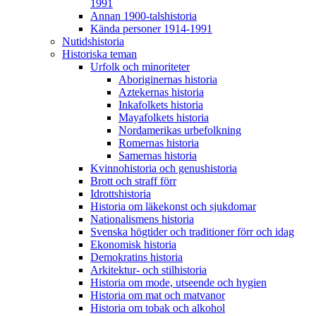
1991
Annan 1900-talshistoria
Kända personer 1914-1991
Nutidshistoria
Historiska teman
Urfolk och minoriteter
Aboriginernas historia
Aztekernas historia
Inkafolkets historia
Mayafolkets historia
Nordamerikas urbefolkning
Romernas historia
Samernas historia
Kvinnohistoria och genushistoria
Brott och straff förr
Idrottshistoria
Historia om läkekonst och sjukdomar
Nationalismens historia
Svenska högtider och traditioner förr och idag
Ekonomisk historia
Demokratins historia
Arkitektur- och stilhistoria
Historia om mode, utseende och hygien
Historia om mat och matvanor
Historia om tobak och alkohol