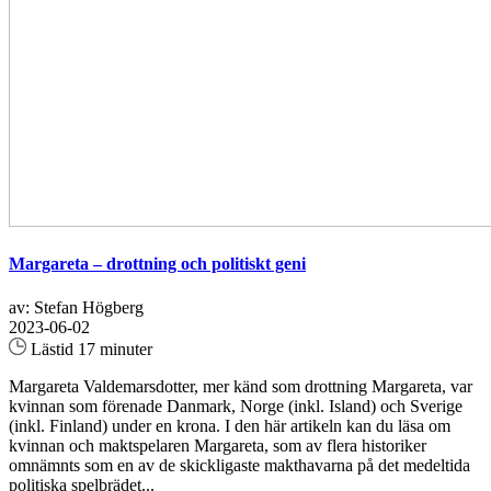
Margareta – drottning och politiskt geni
av: Stefan Högberg
2023-06-02
Lästid 17 minuter
Margareta Valdemarsdotter, mer känd som drottning Margareta, var
kvinnan som förenade Danmark, Norge (inkl. Island) och Sverige
(inkl. Finland) under en krona. I den här artikeln kan du läsa om
kvinnan och maktspelaren Margareta, som av flera historiker
omnämnts som en av de skickligaste makthavarna på det medeltida
politiska spelbrädet...