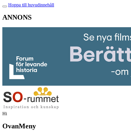
Hoppa till huvudinnehåll
ANNONS
Hi
OvanMeny