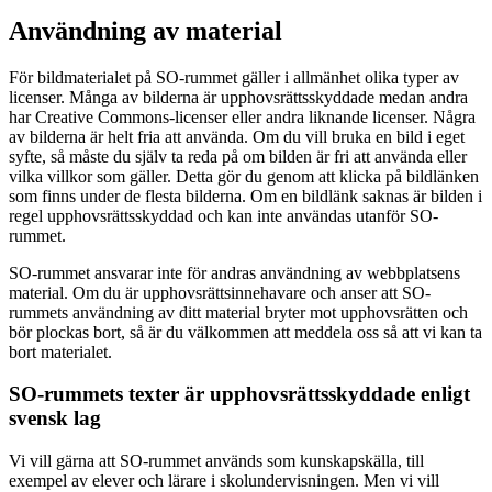
Användning av material
För bildmaterialet på SO-rummet gäller i allmänhet olika typer av
licenser. Många av bilderna är upphovsrättsskyddade medan andra
har Creative Commons-licenser eller andra liknande licenser. Några
av bilderna är helt fria att använda. Om du vill bruka en bild i eget
syfte, så måste du själv ta reda på om bilden är fri att använda eller
vilka villkor som gäller. Detta gör du genom att klicka på bildlänken
som finns under de flesta bilderna. Om en bildlänk saknas är bilden i
regel upphovsrättsskyddad och kan inte användas utanför SO-
rummet.
SO-rummet ansvarar inte för andras användning av webbplatsens
material. Om du är upphovsrättsinnehavare och anser att SO-
rummets användning av ditt material bryter mot upphovsrätten och
bör plockas bort, så är du välkommen att meddela oss så att vi kan ta
bort materialet.
SO-rummets texter är upphovsrättsskyddade enligt
svensk lag
Vi vill gärna att SO-rummet används som kunskapskälla, till
exempel av elever och lärare i skolundervisningen. Men vi vill