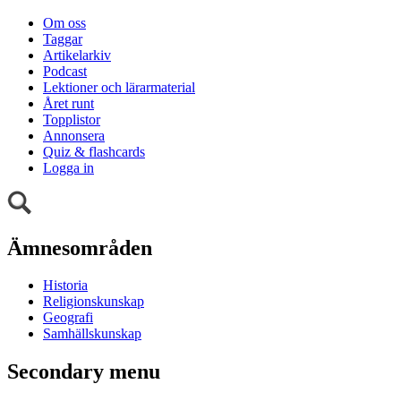
Om oss
Taggar
Artikelarkiv
Podcast
Lektioner och lärarmaterial
Året runt
Topplistor
Annonsera
Quiz & flashcards
Logga in
Ämnesområden
Historia
Religionskunskap
Geografi
Samhällskunskap
Secondary menu