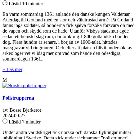
Lästid 10 minuter
En varm sommardag 1361 anlände den danske kungen Valdemar
Atterdag till Gotland med en stor och välutrustad armé. På Gotland
fanns inga soldater, så bönderna fick själva försöka försvara ön med
de vapen och skydd som de hade. Utanför Visbys stadsmur ägde
sedan ett hemskt slag rum, där omkring 1 800 gotländska bönder
dog. Flera hundra år senare, i början av 1900-talet, hittades
massgravar vid ringmuren. Och efter att platsen blivit undersökt av
arkeologer vet vi idag mer om vad som hände den ödesdigra
sommardagen 1361...
+ Läs mer
M
Polistrupperna
av: Bosse Bjerkerot
2024-09-27
Lästid 7 minuter
Under andra världskriget fick norska och danska flyktingar militär
utbildning i Sverige. Detta gick under täcknamnet ”polistrupper”