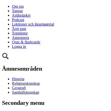
Om oss
Taggar
Artikelarkiv
Podcast
Lektioner och lärarmaterial
Året runt
Topplistor
Annonsera
Quiz & flashcards
Logga in
Ämnesområden
Historia
Religionskunskap
Geografi
Samhällskunskap
Secondary menu