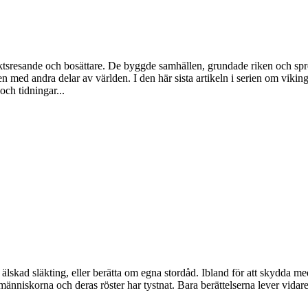
sresande och bosättare. De byggde samhällen, grundade riken och spred s
med andra delar av världen. I den här sista artikeln i serien om vikin
och tidningar...
en älskad släkting, eller berätta om egna stordåd. Ibland för att skydda
niskorna och deras röster har tystnat. Bara berättelserna lever vidare,