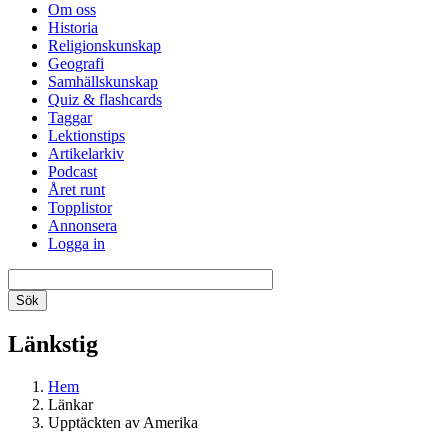
Om oss
Historia
Religionskunskap
Geografi
Samhällskunskap
Quiz & flashcards
Taggar
Lektionstips
Artikelarkiv
Podcast
Året runt
Topplistor
Annonsera
Logga in
Länkstig
Hem
Länkar
Upptäckten av Amerika