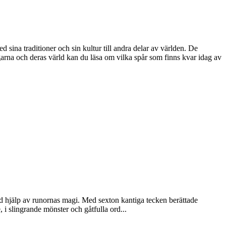
ina traditioner och sin kultur till andra delar av världen. De
garna och deras värld kan du läsa om vilka spår som finns kvar idag av
 med hjälp av runornas magi. Med sexton kantiga tecken berättade
 i slingrande mönster och gåtfulla ord...