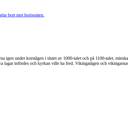
igen under korstågen i slutet av 1000‑talet och på 1100-talet, minskad
lagar infördes och kyrkan ville ha fred. Vikingatågen och vikingarnas t