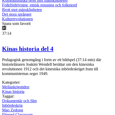
Kommunistiska brott mot mänskligheten
Folkfördrivning, etnisk rensning och folkmord
Brott mot mänskligheten
Det stora språnget
Kulturrevolutionen
Spara som favorit
37:14
Kinas historia del 4
Pedagogisk genomgång i form av ett bildspel (37:14 min) där
historieläraren Joakim Wendell berättar om den kinesiska
revolutionen 1912 och det kinesiska inbördeskriget fram till
kommunisternas seger 1949.
Kategorier:
Mellankrigstiden
Kinas historia
Taggar:
Dokumentär och film
Inbördeskrig
Mao Zedong
Flipped Classroom