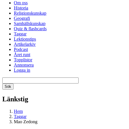
Om oss
Historia
Religionskunskap
Geografi
Samhällskunskap
Quiz & flashcards
Taggar
Lektionstips
Artikelarkiv
Podcast
Året runt
Topplistor
Annonsera
Logga in
Länkstig
Hem
Taggar
Mao Zedong