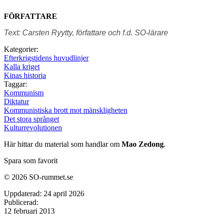
FÖRFATTARE
Text: Carsten Ryytty, författare och f.d. SO-lärare
Kategorier:
Efterkrigstidens huvudlinjer
Kalla kriget
Kinas historia
Taggar:
Kommunism
Diktatur
Kommunistiska brott mot mänskligheten
Det stora språnget
Kulturrevolutionen
Här hittar du material som handlar om
Mao Zedong
.
Spara som favorit
© 2026 SO-rummet.se
Uppdaterad:
24 april 2026
Publicerad:
12 februari 2013