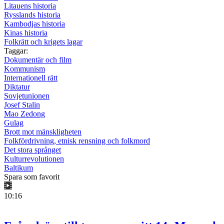
Litauens historia
Rysslands historia
Kambodjas historia
Kinas historia
Folkrätt och krigets lagar
Taggar:
Dokumentär och film
Kommunism
Internationell rätt
Diktatur
Sovjetunionen
Josef Stalin
Mao Zedong
Gulag
Brott mot mänskligheten
Folkfördrivning, etnisk rensning och folkmord
Det stora språnget
Kulturrevolutionen
Baltikum
Spara som favorit
10:16