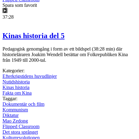
Spara som favorit
37:28
Kinas historia del 5
Pedagogisk genomgång i form av ett bildspel (38:28 min) där
historieläraren Joakim Wendell berättar om Folkrepubliken Kina
från 1949 till 2000-tal.
Kategorier:
Efterkrigstidens huvudlinjer
Nutidshistoria
Kinas historia
Fakta om Kina
Taggar:
Dokumentär och film
Kommunism
Diktatur
Mao Zedong
Flipped Classroom
Det stora språnget
Kulturrevolutionen