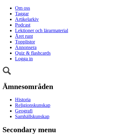
Om oss
Taggar
Artikelarkiv
Podcast
Lektioner och lärarmaterial
Året runt
Topplistor
Annonsera
Quiz & flashcards
Logga in
Ämnesområden
Historia
Religionskunskap
Geografi
Samhällskunskap
Secondary menu