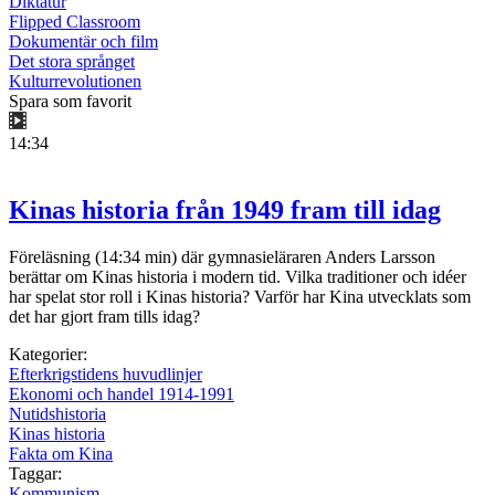
Diktatur
Flipped Classroom
Dokumentär och film
Det stora språnget
Kulturrevolutionen
Spara som favorit
14:34
Kinas historia från 1949 fram till idag
Föreläsning (14:34 min) där gymnasieläraren Anders Larsson
berättar om Kinas historia i modern tid. Vilka traditioner och idéer
har spelat stor roll i Kinas historia? Varför har Kina utvecklats som
det har gjort fram tills idag?
Kategorier:
Efterkrigstidens huvudlinjer
Ekonomi och handel 1914-1991
Nutidshistoria
Kinas historia
Fakta om Kina
Taggar:
Kommunism