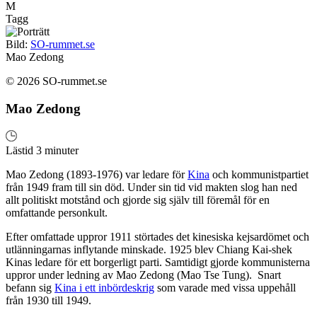
M
Tagg
Bild:
SO-rummet.se
Mao Zedong
© 2026 SO-rummet.se
Mao Zedong
Lästid 3 minuter
Mao Zedong (1893-1976) var ledare för
Kina
och kommunistpartiet
från 1949 fram till sin död. Under sin tid vid makten slog han ned
allt politiskt motstånd och gjorde sig själv till föremål för en
omfattande personkult.
Efter omfattade uppror 1911 störtades det kinesiska kejsardömet och
utlänningarnas inflytande minskade. 1925 blev Chiang Kai-shek
Kinas ledare för ett borgerligt parti. Samtidigt gjorde kommunisterna
uppror under ledning av Mao Zedong (Mao Tse Tung). Snart
befann sig
Kina i ett inbördeskrig
som varade med vissa uppehåll
från 1930 till 1949.