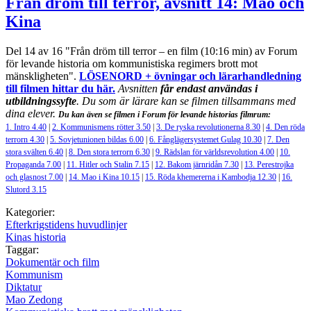
Från dröm till terror, avsnitt 14: Mao och
Kina
Del 14 av 16 "Från dröm till terror – en film (10:16 min) av Forum
för levande historia om kommunistiska regimers brott mot
mänskligheten".
LÖSENORD
+ övningar och lärarhandledning
till filmen hittar du här.
Avsnitten
får endast användas i
utbildningssyfte
.
Du som är lärare kan se filmen tillsammans med
dina elever.
Du kan även se filmen i Forum för levande historias filmrum:
1. Intro 4.40
|
2. Kommunismens rötter 3.50
|
3. De ryska revolutionerna 8.30
|
4. Den röda
terrorn 4.30
|
5. Sovjetunionen bildas 6.00
|
6. Fånglägersystemet Gulag 10.30
|
7. Den
stora svälten 6.40
|
8. Den stora terrorn 6.30
|
9. Rädslan för världsrevolution 4.00
|
10.
Propaganda 7.00
|
11. Hitler och Stalin 7.15
|
12. Bakom järnridån 7.30
|
13. Perestrojka
och glasnost 7.00
|
14. Mao i Kina 10.15
|
15. Röda khemererna i Kambodja 12.30
|
16.
Slutord 3.15
Kategorier:
Efterkrigstidens huvudlinjer
Kinas historia
Taggar:
Dokumentär och film
Kommunism
Diktatur
Mao Zedong