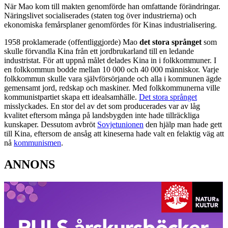
När Mao kom till makten genomförde han omfattande förändringar.
Näringslivet socialiserades (staten tog över industrierna) och
ekonomiska femårsplaner genomfördes för Kinas industrialisering.
1958 proklamerade (offentliggjorde) Mao
det stora språnget
som
skulle förvandla Kina från ett jordbrukarland till en ledande
industristat. För att uppnå målet delades Kina in i folkkommuner. I
en folkkommun bodde mellan 10 000 och 40 000 människor. Varje
folkkommun skulle vara självförsörjande och alla i kommunen ägde
gemensamt jord, redskap och maskiner. Med folkkommunerna ville
kommunistpartiet skapa ett idealsamhälle.
Det stora språnget
misslyckades. En stor del av det som producerades var av låg
kvalitet eftersom många på landsbygden inte hade tillräckliga
kunskaper. Dessutom avbröt
Sovjetunionen
den hjälp man hade gett
till Kina, eftersom de ansåg att kineserna hade valt en felaktig väg att
nå
kommunismen
.
ANNONS