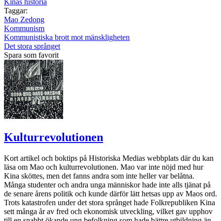
Kinas historia
Taggar:
Mao Zedong
Kommunism
Kommunistiska brott mot mänskligheten
Det stora språnget
Spara som favorit
Kulturrevolutionen
Kort artikel och boktips på Historiska Medias webbplats där du kan
läsa om Mao och kulturrevolutionen. Mao var inte nöjd med hur
Kina sköttes, men det fanns andra som inte heller var belåtna.
Många studenter och andra unga människor hade inte alls tjänat på
de senare årens politik och kunde därför lätt hetsas upp av Maos ord.
Trots katastrofen under det stora språnget hade Folkrepubliken Kina
sett många år av fred och ekonomisk utveckling, vilket gav upphov
till en snabbt ökande ung befolkning som hade bättre utbildning än