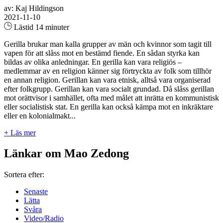
av: Kaj Hildingson
2021-11-10
Lästid 14 minuter
Gerilla brukar man kalla grupper av män och kvinnor som tagit till
vapen för att slåss mot en bestämd fiende. En sådan styrka kan
bildas av olika anledningar. En gerilla kan vara religiös –
medlemmar av en religion känner sig förtryckta av folk som tillhör
en annan religion. Gerillan kan vara etnisk, alltså vara organiserad
efter folkgrupp. Gerillan kan vara socialt grundad. Då slåss gerillan
mot orättvisor i samhället, ofta med målet att inrätta en kommunistisk
eller socialistisk stat. En gerilla kan också kämpa mot en inkräktare
eller en kolonialmakt...
+ Läs mer
Länkar om Mao Zedong
Sortera efter:
Senaste
Lätta
Svåra
Video/Radio