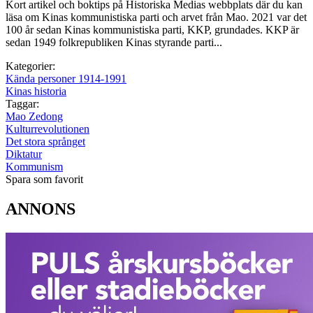
Kort artikel och boktips på Historiska Medias webbplats där du kan
läsa om Kinas kommunistiska parti och arvet från Mao. 2021 var det
100 år sedan Kinas kommunistiska parti, KKP, grundades. KKP är
sedan 1949 folkrepubliken Kinas styrande parti...
Kategorier:
Kända personer 1914-1991
Kinas historia
Taggar:
Mao Zedong
Kulturrevolutionen
Det stora språnget
Diktatur
Kommunism
Spara som favorit
ANNONS