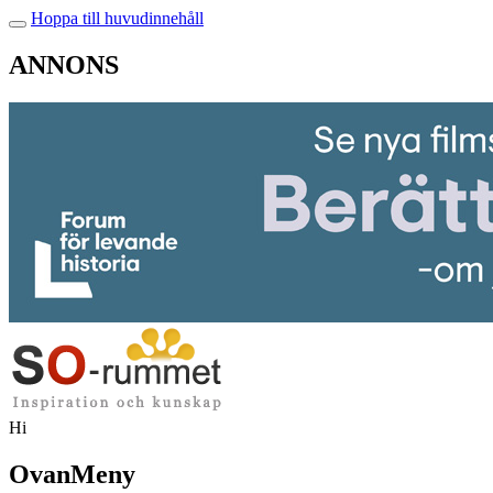
Hoppa till huvudinnehåll
ANNONS
Hi
OvanMeny