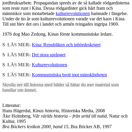
jordbruksarbete. Propagandan spreds av de så kallade rödgardisterna
som reste runt i Kina. Dessa rödgardister gick hårt fram och
människor som motarbetade
kulturrevolutionen
hamnade i fängelse.
Under de tio år som kulturrevolutionen varade var det kaos i Kina.
Till sist blev det oro i landet och armén tvingades ingripa 1969.
1976 dog Mao Zedong, Kinas förste kommunistiske ledare.
S
LÄS MER:
Kina: Republiken och inbördeskriget
S
LÄS MER:
Det stora språnget
S
LÄS MER:
Kulturrevolutionen
S
LÄS MER:
Kommunistiska brott mot mänskligheten
Skrolla ner till listorna med bilder så hittar du mer material som
handlar om ämnet.
Litteratur:
Hans Hägerdal,
Kinas historia
, Historiska Media, 2008
Åke Holmberg,
Vår världs historia – från urtid till nutid
, Natur och
Kultur, 1995
Bra Böckers lexikon 2000, band 15
, Bra Böcker AB, 1997