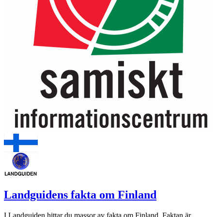
Landguidens fakta om Finland
I Landguiden hittar du massor av fakta om Finland. Faktan är