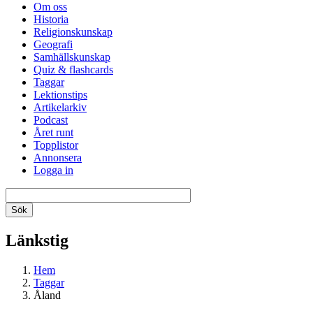
Om oss
Historia
Religionskunskap
Geografi
Samhällskunskap
Quiz & flashcards
Taggar
Lektionstips
Artikelarkiv
Podcast
Året runt
Topplistor
Annonsera
Logga in
Länkstig
Hem
Taggar
Åland