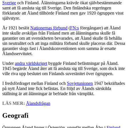
Sverige
och Finland. Ålänningarna krävde ökat självbestämmande
samt att få ansluta sig till Sverige. Den finländska regeringen
förklarade att Åland tillhörde Finland men gav 1920 ögruppen visst
självstyre.
År 1921 beslöt
Nationernas förbund
(
FN:s
föregångare) att Åland
inte skulle avskiljas från Finland men att ålänningarna skulle få
garantier om att svenskheten bevarades, att Åland skulle få behålla
sin neutralitet och att inga militära förband skulle placeras där. Dessa
garantier slogs fast i Ålandskonventionen som samma år ersatte
Ålandsservitutet.
Under
andra världskriget
byggde Finland befästningar på Åland.
1945 begärde Åland åter att få ansluta sig till Sverige, som dock inte
ville riva upp beslutet om Finlands suveränitet över ögruppen.
I fredsfördraget mellan Finland och
Sovjetunionen
1947 bekräftades
på nytt Åland inte fick befästas. En följd av Ålands särskilda
ställning är att ålänningar är befriade från värnplikt.
LÄS MER:
Ålandsfrågan
Geografi
Ögruppen Åland ligger i Östersjön, ungefär mellan Åbo i
Finland