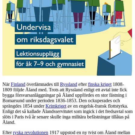
När
Finland
överlämnades till
Ryssland
efter
finska kriget
1808-
1809 följde Åland med. Trots att Ryssland enligt ett avtal inte fick
bygga försvarsanläggningar på Åland uppfördes en stor fästning i
Bomarsund under perioden 1836-1853. Den ockuperades och
sprängdes 1854 under
Krimkriget
av en engelsk-fransk flottstyrka.
Enligt det så kallade Ålandsservitutet som ingick i det fredsavtal som
slöts i Paris två år senare skulle inga militära befästningar tillåtas på
Åland.
Efter
ryska revolutionen
1917 uppstod en ny tvist om Åland mellan