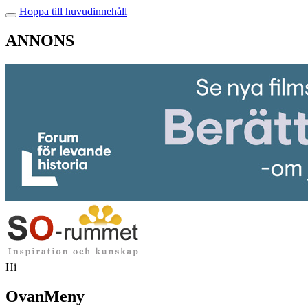
Hoppa till huvudinnehåll
ANNONS
Hi
OvanMeny