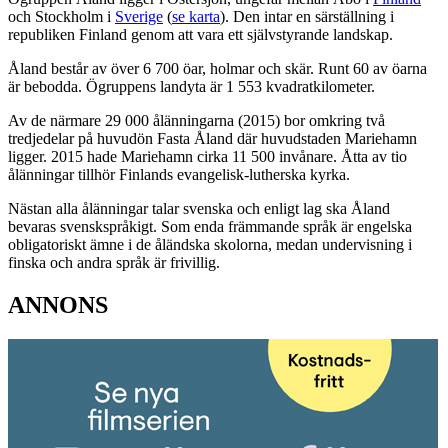
och Stockholm i
Sverige
(
se karta
). Den intar en särställning i
republiken Finland genom att vara ett självstyrande landskap.
Åland består av över 6 700 öar, holmar och skär. Runt 60 av öarna
är bebodda. Ögruppens landyta är 1 553 kvadratkilometer.
Av de närmare 29 000 ålänningarna (2015) bor omkring två
tredjedelar på huvudön Fasta Åland där huvudstaden Mariehamn
ligger. 2015 hade Mariehamn cirka 11 500 invånare. Åtta av tio
ålänningar tillhör Finlands evangelisk-lutherska kyrka.
Nästan alla ålänningar talar svenska och enligt lag ska Åland
bevaras svenskspråkigt. Som enda främmande språk är engelska
obligatoriskt ämne i de åländska skolorna, medan undervisning i
finska och andra språk är frivillig.
ANNONS