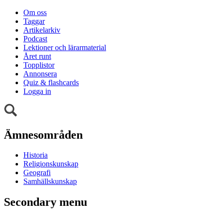
Om oss
Taggar
Artikelarkiv
Podcast
Lektioner och lärarmaterial
Året runt
Topplistor
Annonsera
Quiz & flashcards
Logga in
Ämnesområden
Historia
Religionskunskap
Geografi
Samhällskunskap
Secondary menu