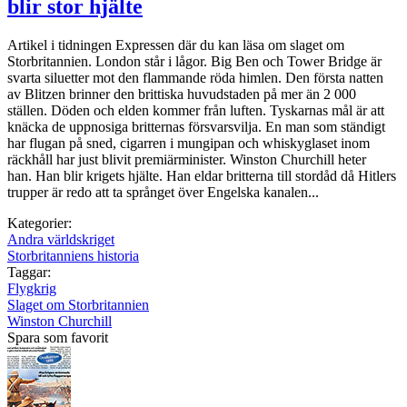
blir stor hjälte
Artikel i tidningen Expressen där du kan läsa om slaget om
Storbritannien. London står i lågor. Big Ben och Tower Bridge är
svarta ­siluetter mot den flammande röda himlen. Den första ­natten
av Blitzen brinner den brittiska huvudstaden på mer än 2 000
ställen. Döden och elden kommer från luften. Tyskarnas mål är att
knäcka de uppnosiga britternas försvarsvilja. En man som ständigt
har flugan på sned, cigarren i mungipan och whiskyglaset inom
räckhåll har just blivit premiärminister. Winston Churchill heter
han. Han blir krigets hjälte. Han eldar britterna till stordåd då Hitlers
trupper är redo att ta språnget över Engelska kanalen...
Kategorier:
Andra världskriget
Storbritanniens historia
Taggar:
Flygkrig
Slaget om Storbritannien
Winston Churchill
Spara som favorit