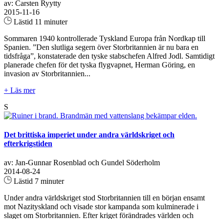
av: Carsten Ryytty
2015-11-16
Lästid 11 minuter
Sommaren 1940 kontrollerade Tyskland Europa från Nordkap till
Spanien. ”Den slutliga segern över Storbritannien är nu bara en
tidsfråga”, konstaterade den tyske stabschefen Alfred Jodl. Samtidigt
planerade chefen för det tyska flygvapnet, Herman Göring, en
invasion av Storbritannien...
+ Läs mer
S
Det brittiska imperiet under andra världskriget och
efterkrigstiden
av: Jan-Gunnar Rosenblad och Gundel Söderholm
2014-08-24
Lästid 7 minuter
Under andra världskriget stod Storbritannien till en början ensamt
mot Nazityskland och visade stor kampanda som kulminerade i
slaget om Storbritannien. Efter kriget förändrades världen och