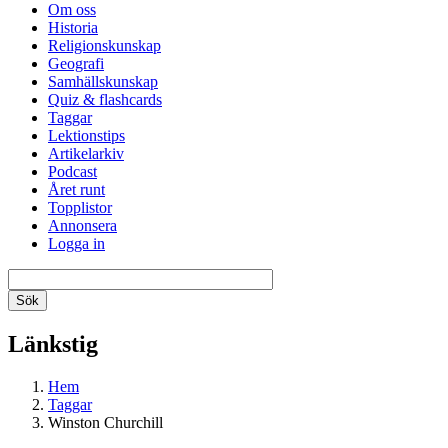
Om oss
Historia
Religionskunskap
Geografi
Samhällskunskap
Quiz & flashcards
Taggar
Lektionstips
Artikelarkiv
Podcast
Året runt
Topplistor
Annonsera
Logga in
Länkstig
Hem
Taggar
Winston Churchill