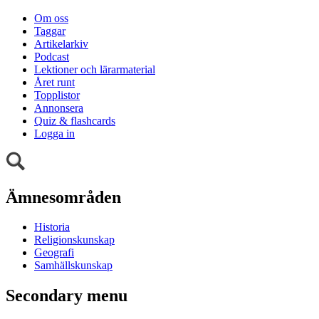
Om oss
Taggar
Artikelarkiv
Podcast
Lektioner och lärarmaterial
Året runt
Topplistor
Annonsera
Quiz & flashcards
Logga in
Ämnesområden
Historia
Religionskunskap
Geografi
Samhällskunskap
Secondary menu