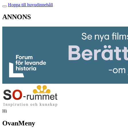
Hoppa till huvudinnehåll
ANNONS
Hi
OvanMeny