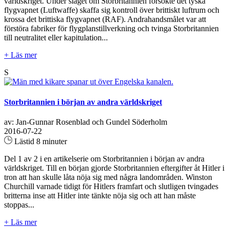
världskriget. Under slaget om Storbritannien försökte det tyska
flygvapnet (Luftwaffe) skaffa sig kontroll över brittiskt luftrum och
krossa det brittiska flygvapnet (RAF). Andrahandsmålet var att
förstöra fabriker för flygplanstillverkning och tvinga Storbritannien
till neutralitet eller kapitulation...
+ Läs mer
S
Storbritannien i början av andra världskriget
av: Jan-Gunnar Rosenblad och Gundel Söderholm
2016-07-22
Lästid 8 minuter
Del 1 av 2 i en artikelserie om Storbritannien i början av andra
världskriget. Till en början gjorde Storbritannien eftergifter åt Hitler i
tron att han skulle låta nöja sig med några landområden. Winston
Churchill varnade tidigt för Hitlers framfart och slutligen tvingades
britterna inse att Hitler inte tänkte nöja sig och att han måste
stoppas...
+ Läs mer